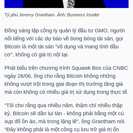
HÀNG
HÓA
Tỷ phú Jeremy Grantham. Ảnh: Business Insider
Đồng sáng lập công ty quản lý đầu tư GMO, người
nổi tiếng với các dự báo về bong bóng tài sản, gọi
KINH
Bitcoin là một tài sản "vô dụng và mang tính đầu
TẾ
cơ", không có giá trị nội tại.
Phát biểu trên chương trình Squawk Box của CNBC
THẾ
ngày 26/06, ông cho rằng Bitcoin không những
không vượt trội trong giai đoạn thị trường tăng giá
GIỚI
mà còn không có nhiều giá trị sử dụng trong thực tế.
"Tôi cho rằng qua nhiều năm, thậm chí nhiều thập
ĐÔNG
kỷ, Bitcoin sẽ dần lụi tàn - không phải bằng một cú
DƯƠNG
sụp đổ ồn ào, mà trong lặng lẽ", ông Grantham nói.
"Đây không phải là một công cụ lưu trữ giá trị ổn