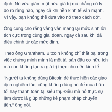
định. Nó vừa giảm một nửa giá trị mà chẳng có lý
do rõ ràng nào, ngay cả khi nền kinh tế vẫn mạnh.
TÀI
Vì vậy, bạn không thể dựa vào nó theo cách đó".
CHÍNH
CÁ
Ông cũng cho rằng vàng vẫn mang lại mức sinh lời
NHÂN
tích cực trong cùng giai đoạn, ngay cả sau khi đã
điều chỉnh từ các mức đỉnh.
Theo ông Grantham, Bitcoin không chỉ thất bại trong
PHÂN
việc chứng minh mình là một tài sản đầu cơ hữu ích
TÍCH
mà còn không tạo ra giá trị thực cho nền kinh tế.
VIETSTOCKFINANCE
"Người ta không dùng Bitcoin để thực hiện các giao
dịch nghiêm túc, cũng không dùng nó để mua bữa
tối hay thanh toán tại siêu thị. Điều mà nó thực sự
làm được là giúp những kẻ phạm pháp chuyển
VĨ
tiền," ông nói.
MÔ