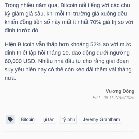
Trong nhiều năm qua, Bitcoin nổi tiếng với các chu
kỳ giảm giá sâu, khi mỗi thị trường giá xuống đều
khiến đồng tiền số này mất ít nhất 70% giá trị so với
NGÀNH
đỉnh trước đó.
Hiện Bitcoin vẫn thấp hơn khoảng 52% so với mức
DOANH
đỉnh thiết lập hồi tháng 10, dao động dưới ngưỡng
NGHIỆP
60,000 USD. Nhiều nhà đầu tư cho rằng giai đoạn
suy yếu hiện nay có thể còn kéo dài thêm vài tháng
nữa.
CỔ
Vương Đông
PHIẾU
FILI
- 09:11 27/06/2026
Bitcoin
lụi tàn
tỷ phú
Jeremy Grantham
PHÁI
SINH