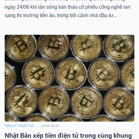
ngày 24/06 khi làn sóng bán tháo cổ phiếu công nghệ lan
sang thị trường tiền ảo, trong bối cảnh nhà đầu tư...
TIỀN KỸ THUẬT SỐ
12/06 08:44
Nhật Bản xếp tiền điện tử trong cùng khung