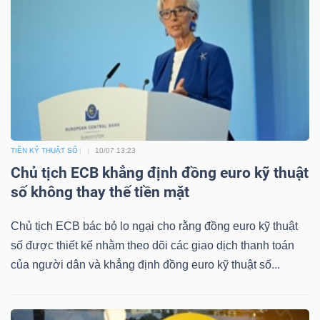
Bài
viết
của
tác
giả
(-)
TIỀN KỸ THUẬT SỐ
10/07 13:23
Chủ tịch ECB khẳng định đồng euro kỹ thuật
Báo
số không thay thế tiền mặt
cáo
phân
Chủ tịch ECB bác bỏ lo ngại cho rằng đồng euro kỹ thuật
tích
số được thiết kế nhằm theo dõi các giao dịch thanh toán
(-)
của người dân và khẳng định đồng euro kỹ thuật số...
Thuật