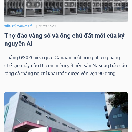
TIỀN KỸ THUẬT SỐ
21/07 10:02
TÀI
Thợ đào vàng số và ông chủ đất mới của kỷ
CHÍNH
nguyên AI
Tháng 6/2026 vừa qua, Canaan, một trong những hãng
chế tạo máy đào Bitcoin niêm yết trên sàn Nasdaq báo cáo
CÔNG
rằng cả tháng họ chỉ khai thác được vỏn vẹn 90 đồng...
NGHỆ
THÔNG
TIN