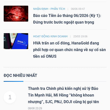
NHẬN ĐỊNH - PHÂN TÍCH
06/06 09:47
Báo cáo Tiền ảo tháng 06/2026 (Kỳ 1):
Đứng trước bước ngoặt quan trọng
HOẠT ĐỘNG KINH DOANH
23/03 19:06
HVA trấn an cổ đông, HanaGold đang
phối hợp cơ quan chức năng về sự cố sàn
tiền số ONUS
ĐỌC NHIỀU NHẤT
Thanh tra Chính phủ kiến nghị xử lý Bảo
Tín Mạnh Hải, Mi Hồng “không khoan
1
nhượng”, SJC, PNJ, DOJI cũng bị gọi tên
08/08 23:29