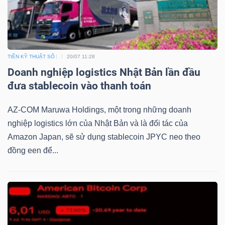
DỊCH
VỤ
TRUYỀN
THÔNG
TIỀN KỸ THUẬT SỐ
20/07 11:28
Doanh nghiệp logistics Nhật Bản lần đầu
đưa stablecoin vào thanh toán
TIỆN
AZ-COM Maruwa Holdings, một trong những doanh
ÍCH
nghiệp logistics lớn của Nhật Bản và là đối tác của
Amazon Japan, sẽ sử dụng stablecoin JPYC neo theo
đồng een để...
BẤT
ĐỘNG
SẢN