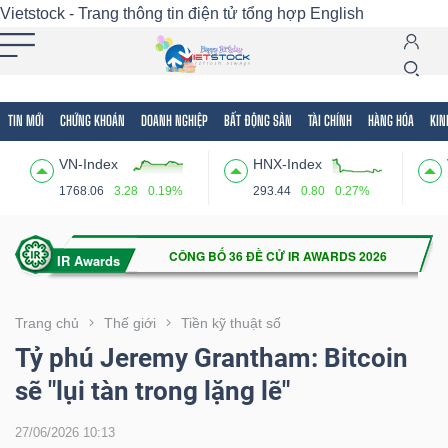
Vietstock - Trang thông tin điện tử tổng hợp
English
TIN MỚI
CHỨNG KHOÁN
DOANH NGHIỆP
BẤT ĐỘNG SẢN
TÀI CHÍNH
HÀNG HÓA
KIN
Tất cả
Tính năng
Ngành
Mã chứng khoán
Lãnh
VN-Index
HNX-Index
Tính
1768.06
3.28
0.19%
293.44
0.80
0.27%
năng
(-)
VIETSTOCK
Trang chủ
Thế giới
Tiền kỹ thuật số
Tỷ phú Jeremy Grantham: Bitcoin
sẽ "lụi tàn trong lặng lẽ"
CHỨNG
KHOÁN
27/06/2026 10:13