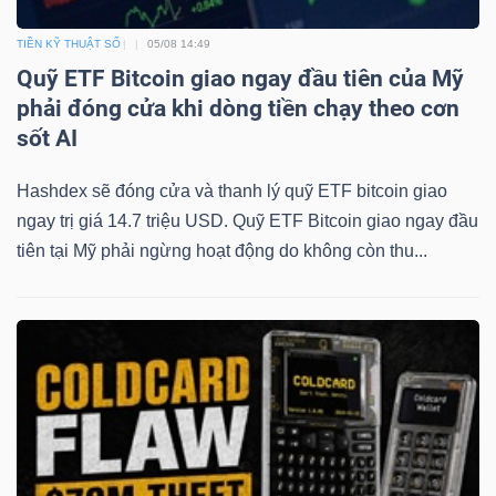
NGUYÊN
TIỀN KỸ THUẬT SỐ
05/08 14:49
VẬT
Quỹ ETF Bitcoin giao ngay đầu tiên của Mỹ
LIỆU
phải đóng cửa khi dòng tiền chạy theo cơn
sốt AI
Hashdex sẽ đóng cửa và thanh lý quỹ ETF bitcoin giao
CÔNG
ngay trị giá 14.7 triệu USD. Quỹ ETF Bitcoin giao ngay đầu
NGHIỆP
tiên tại Mỹ phải ngừng hoạt động do không còn thu...
TIÊU
DÙNG
KHÔNG
THIẾT