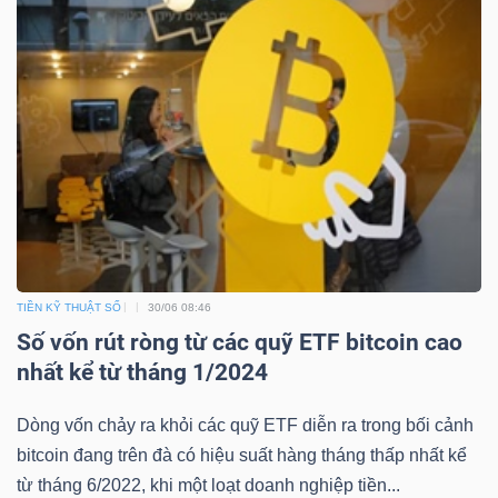
ngữ
(-)
Dịch
vụ
(-)
Đào
tạo
TIỀN KỸ THUẬT SỐ
30/06 08:46
Số vốn rút ròng từ các quỹ ETF bitcoin cao
nhất kể từ tháng 1/2024
Dòng vốn chảy ra khỏi các quỹ ETF diễn ra trong bối cảnh
Sách
bitcoin đang trên đà có hiệu suất hàng tháng thấp nhất kể
tài
từ tháng 6/2022, khi một loạt doanh nghiệp tiền...
chính