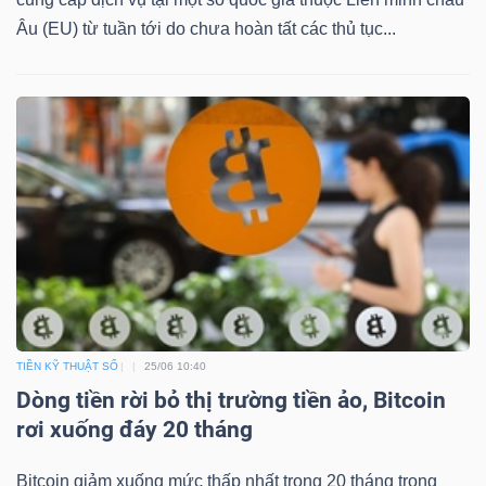
Âu (EU) từ tuần tới do chưa hoàn tất các thủ tục...
Dữ
liệu
tài
chính
TIỀN KỸ THUẬT SỐ
25/06 10:40
Dòng tiền rời bỏ thị trường tiền ảo, Bitcoin
rơi xuống đáy 20 tháng
Bitcoin giảm xuống mức thấp nhất trong 20 tháng trong