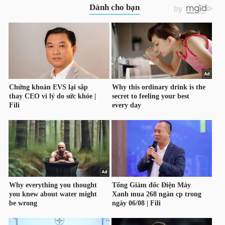
TRÁI
PHIẾU
CÔNG
CỤ
ĐẦU
TƯ
TRUY
XUẤT
DỮ