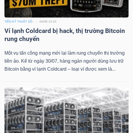
YẾU
TIỀN KỸ THUẬT SỐ
04/08 15:20
Ví lạnh Coldcard bị hack, thị trường Bitcoin
rung chuyển
TIÊU
DÙNG
Một vụ tấn công mạng mới lại làm rung chuyển thị trường
THIẾT
tiền ảo. Kể từ ngày 30/07, hàng ngàn người dùng lưu trữ
YẾU
Bitcoin bằng ví lạnh Coldcard – loại ví được xem là...
CHĂM
SÓC
SỨC
KHỎE