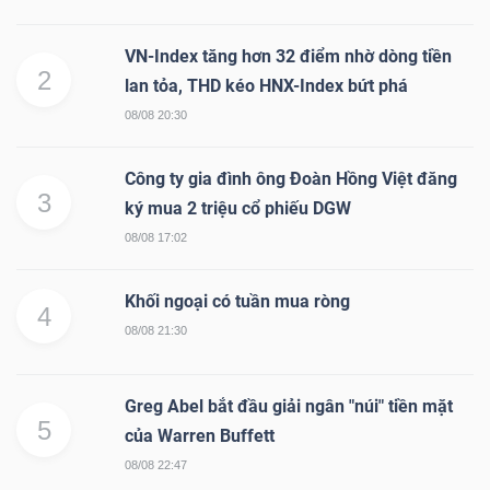
VN-Index tăng hơn 32 điểm nhờ dòng tiền
2
lan tỏa, THD kéo HNX-Index bứt phá
08/08 20:30
Công ty gia đình ông Đoàn Hồng Việt đăng
3
ký mua 2 triệu cổ phiếu DGW
08/08 17:02
Khối ngoại có tuần mua ròng
4
08/08 21:30
Greg Abel bắt đầu giải ngân "núi" tiền mặt
5
của Warren Buffett
08/08 22:47