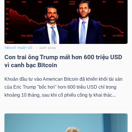
Mã
chứng
khoán
(-)
Tất cả
Cổ phiếu
Chỉ số
Chứng chỉ quỹ
Chứng 
TIỀN KỸ THUẬT SỐ
11/07 10:04
Con trai ông Trump mất hơn 600 triệu USD
Lãnh
vì canh bạc Bitcoin
đạo
(-)
Khoản đầu tư vào American Bitcoin đã khiến khối tài sản
của Eric Trump "bốc hơi" hơn 600 triệu USD chỉ trong
Tất cả
Người nội bộ
Người liên quan
Cổ đông lớn
khoảng 10 tháng, sau khi cổ phiếu công ty khai thác...
Tin
tức
(-)