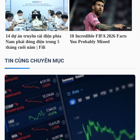
LIỆU
Ngành
(-)
VS-
SECTOR
TIN CÙNG CHUYÊN MỤC
NĂNG
LƯỢNG