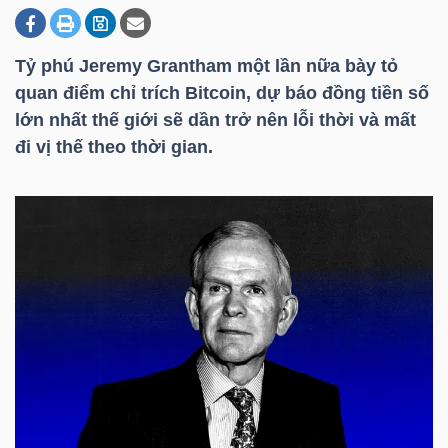
Tỷ phú Jeremy Grantham một lần nữa bày tỏ
DOANH
quan điểm chỉ trích Bitcoin, dự báo đồng tiền số
NGHIỆP
lớn nhất thế giới sẽ dần trở nên lỗi thời và mất
đi vị thế theo thời gian.
BẤT
ĐỘNG
SẢN
TÀI
CHÍNH