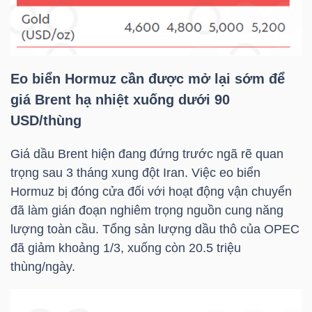
ngữ
(-)
Dịch
Eo biển Hormuz cần được mở lại sớm để
vụ
giá Brent hạ nhiệt xuống dưới 90
(-)
USD/thùng
Giá dầu Brent hiện đang đứng trước ngã rẽ quan
Đào
trọng sau 3 tháng xung đột Iran. Việc eo biển
tạo
Hormuz bị đóng cửa đối với hoạt động vận chuyển
đã làm gián đoạn nghiêm trọng nguồn cung năng
lượng toàn cầu. Tổng sản lượng dầu thô của OPEC
đã giảm khoảng 1/3, xuống còn 20.5 triệu
thùng/ngày.
Sách
tài
chính