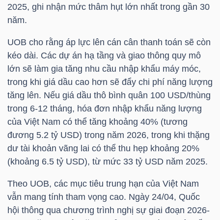
2025, ghi nhận mức thâm hụt lớn nhất trong gần 30
năm.
NGÀNH
UOB cho rằng áp lực lên cán cân thanh toán sẽ còn
kéo dài. Các dự án hạ tầng và giao thông quy mô
lớn sẽ làm gia tăng nhu cầu nhập khẩu máy móc,
DOANH
trong khi giá dầu cao hơn sẽ đẩy chi phí năng lượng
tăng lên. Nếu giá dầu thô bình quân 100 USD/thùng
NGHIỆP
trong 6-12 tháng, hóa đơn nhập khẩu năng lượng
của Việt Nam có thể tăng khoảng 40% (tương
đương 5.2 tỷ USD) trong năm 2026, trong khi thặng
CỔ
dư tài khoản vãng lai có thể thu hẹp khoảng 20%
PHIẾU
(khoảng 6.5 tỷ USD), từ mức 33 tỷ USD năm 2025.
Theo UOB, các mục tiêu trung hạn của Việt Nam
vẫn mang tính tham vọng cao. Ngày 24/04, Quốc
PHÁI
hội thông qua chương trình nghị sự giai đoạn 2026-
SINH