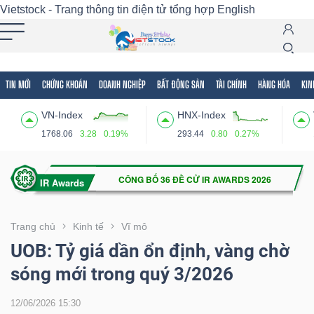
Vietstock - Trang thông tin điện tử tổng hợp
English
TIN MỚI
CHỨNG KHOÁN
DOANH NGHIỆP
BẤT ĐỘNG SẢN
TÀI CHÍNH
HÀNG HÓA
KIN
Tất cả
Tính năng
Ngành
Mã chứng khoán
Lãnh
VN-Index
HNX-Index
Tính
1768.06
3.28
0.19%
293.44
0.80
0.27%
năng
(-)
VIETSTOCK
Trang chủ
Kinh tế
Vĩ mô
UOB: Tỷ giá dần ổn định, vàng chờ
sóng mới trong quý 3/2026
CHỨNG
KHOÁN
12/06/2026 15:30