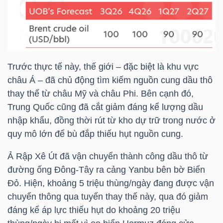
Công
Trước thực tế này, thế giới – đặc biệt là khu vực
cụ
châu Á – đã chủ động tìm kiếm nguồn cung dầu thô
đầu
thay thế từ châu Mỹ và châu Phi. Bên cạnh đó,
tư
Trung Quốc cũng đã cắt giảm đáng kể lượng dầu
nhập khẩu, đồng thời rút từ kho dự trữ trong nước ở
quy mô lớn để bù đắp thiếu hụt nguồn cung.
Ả Rập Xê Út đã vận chuyển thành công dầu thô từ
Truyền
đường ống Đông-Tây ra cảng Yanbu bên bờ Biển
thông
Đỏ. Hiện, khoảng 5 triệu thùng/ngày đang được vận
tài
chuyển thông qua tuyến thay thế này, qua đó giảm
chính
đáng kể áp lực thiếu hụt do khoảng 20 triệu