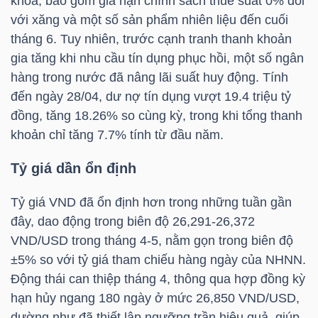
khóa, bao gồm gia hạn chính sách thuế suất 0% đối
NGUYÊN
với xăng và một số sản phẩm nhiên liệu đến cuối
VẬT
tháng 6. Tuy nhiên, trước cạnh tranh thanh khoản
LIỆU
gia tăng khi nhu cầu tín dụng phục hồi, một số ngân
hàng trong nước đã nâng lãi suất huy động. Tính
đến ngày 28/04, dư nợ tín dụng vượt 19.4 triệu tỷ
đồng, tăng 18.26% so cùng kỳ, trong khi tổng thanh
khoản chỉ tăng 7.7% tính từ đầu năm.
CÔNG
NGHIỆP
Tỷ giá dần ổn định
Tỷ giá VND đã ổn định hơn trong những tuần gần
đây, dao động trong biên độ 26,291-26,372
VND/USD trong tháng 4-5, nằm gọn trong biên độ
TIÊU
±5% so với tỷ giá tham chiếu hàng ngày của NHNN.
DÙNG
Động thái can thiệp tháng 4, thông qua hợp đồng kỳ
KHÔNG
hạn hủy ngang 180 ngày ở mức 26,850 VND/USD,
THIẾT
dường như đã thiết lập ngưỡng trần hiệu quả, giúp