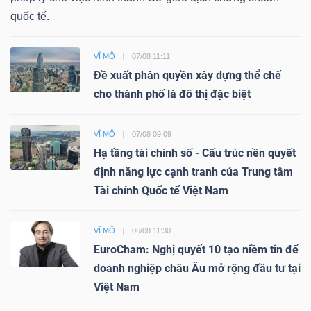
quốc tế.
VĨ MÔ
07/08 11:11
Đề xuất phân quyền xây dựng thể chế
cho thành phố là đô thị đặc biệt
VĨ MÔ
07/08 09:09
Hạ tầng tài chính số - Cấu trúc nền quyết
định năng lực cạnh tranh của Trung tâm
Tài chính Quốc tế Việt Nam
VĨ MÔ
06/08 11:30
EuroCham: Nghị quyết 10 tạo niềm tin để
doanh nghiệp châu Âu mở rộng đầu tư tại
Việt Nam