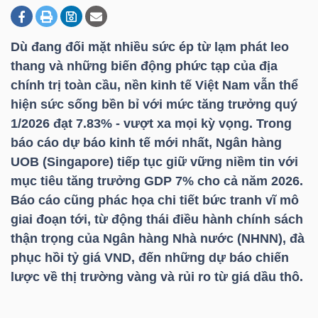
Dù đang đối mặt nhiều sức ép từ lạm phát leo
DOANH
thang và những biến động phức tạp của địa
NGHIỆP
chính trị toàn cầu, nền kinh tế Việt Nam vẫn thể
hiện sức sống bền bỉ với mức tăng trưởng quý
1/2026 đạt 7.83% - vượt xa mọi kỳ vọng. Trong
BẤT
báo cáo dự báo kinh tế mới nhất, Ngân hàng
ĐỘNG
UOB (Singapore) tiếp tục giữ vững niềm tin với
SẢN
mục tiêu tăng trưởng GDP 7% cho cả năm 2026.
Báo cáo cũng phác họa chi tiết bức tranh vĩ mô
giai đoạn tới, từ động thái điều hành chính sách
thận trọng của Ngân hàng Nhà nước (NHNN), đà
TÀI
phục hồi tỷ giá VND, đến những dự báo chiến
CHÍNH
lược về thị trường vàng và rủi ro từ giá dầu thô.