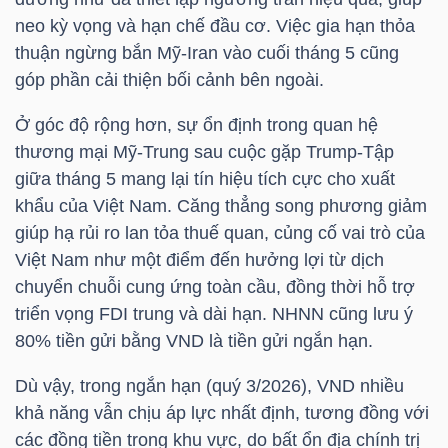
YẾU
neo kỳ vọng và hạn chế đầu cơ. Việc gia hạn thỏa
thuận ngừng bắn Mỹ-Iran vào cuối tháng 5 cũng
góp phần cải thiện bối cảnh bên ngoài.
Ở góc độ rộng hơn, sự ổn định trong quan hệ
TIÊU
thương mại Mỹ-Trung sau cuộc gặp Trump-Tập
DÙNG
giữa tháng 5 mang lại tín hiệu tích cực cho xuất
THIẾT
khẩu của Việt Nam. Căng thẳng song phương giảm
YẾU
giúp hạ rủi ro lan tỏa thuế quan, củng cố vai trò của
Việt Nam như một điểm đến hưởng lợi từ dịch
chuyển chuỗi cung ứng toàn cầu, đồng thời hỗ trợ
triển vọng FDI trung và dài hạn. NHNN cũng lưu ý
CHĂM
80% tiền gửi bằng VND là tiền gửi ngắn hạn.
SÓC
Dù vậy, trong ngắn hạn (quý 3/2026), VND nhiều
SỨC
khả năng vẫn chịu áp lực nhất định, tương đồng với
KHỎE
các đồng tiền trong khu vực, do bất ổn địa chính trị