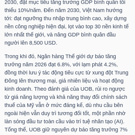
2030, đặt mục tiêu tăng trưởng GDP bình quân tối
thiểu 10%/năm. Đến năm 2030, Việt Nam hướng
tới: đạt ngưỡng thu nhập trung bình cao, xây dựng
TRÁI
nền công nghiệp hiện đại, lọt vào top 30 nền kinh tế
PHIẾU
lớn nhất thế giới, và nâng GDP bình quân đầu
người lên 8,500 USD.
Trong khi đó, Ngân hàng Thế giới dự báo tăng
CÔNG
trưởng năm 2026 đạt 6.8%, với lạm phát 4.2%,
CỤ
đồng thời lưu ý tác động tiêu cực từ xung đột Trung
ĐẦU
Đông lên thương mại, giá nhiên liệu và hoạt động
TƯ
kinh doanh. Theo đánh giá của UOB, rủi ro ngược
từ giá năng lượng và khả năng thay đổi chính sách
thuế của Mỹ vẫn ở mức đáng kể, dù nhu cầu bên
ngoài hiện vẫn duy trì tương đối tốt, một phần nhờ
TRUY
làn sóng đầu tư toàn cầu vào trí tuệ nhân tạo (AI).
XUẤT
Tổng thể, UOB giữ nguyên dự báo tăng trưởng 7%
DỮ