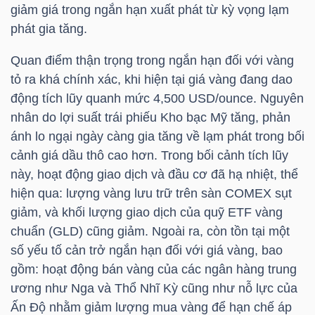
giảm giá trong ngắn hạn xuất phát từ kỳ vọng lạm
Mã
phát gia tăng.
chứng
khoán
Quan điểm thận trọng trong ngắn hạn đối với vàng
(-)
tỏ ra khá chính xác, khi hiện tại giá vàng đang dao
động tích lũy quanh mức 4,500 USD/ounce. Nguyên
Tất cả
Cổ phiếu
Chỉ số
Chứng chỉ quỹ
Chứng 
nhân do lợi suất trái phiếu Kho bạc Mỹ tăng, phản
ánh lo ngại ngày càng gia tăng về lạm phát trong bối
Lãnh
cảnh giá dầu thô cao hơn. Trong bối cảnh tích lũy
đạo
này, hoạt động giao dịch và đầu cơ đã hạ nhiệt, thể
(-)
hiện qua: lượng vàng lưu trữ trên sàn COMEX sụt
giảm, và khối lượng giao dịch của quỹ ETF vàng
Tất cả
Người nội bộ
Người liên quan
Cổ đông lớn
chuẩn (GLD) cũng giảm. Ngoài ra, còn tồn tại một
số yếu tố cản trở ngắn hạn đối với giá vàng, bao
Tin
gồm: hoạt động bán vàng của các ngân hàng trung
tức
ương như Nga và Thổ Nhĩ Kỳ cũng như nỗ lực của
(-)
Ấn Độ nhằm giảm lượng mua vàng để hạn chế áp