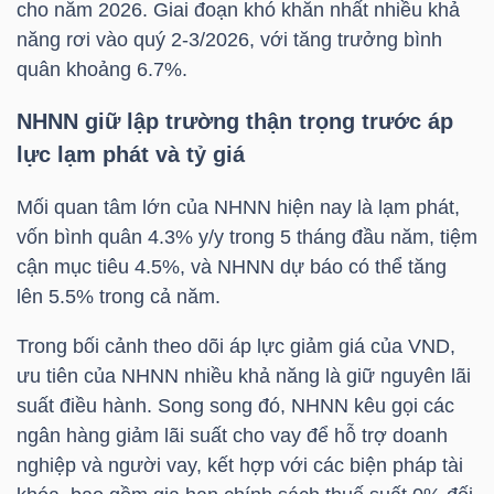
cho năm 2026. Giai đoạn khó khăn nhất nhiều khả
LIỆU
năng rơi vào quý 2-3/2026, với tăng trưởng bình
quân khoảng 6.7%.
Ngành
(-)
NHNN giữ lập trường thận trọng trước áp
lực lạm phát và tỷ giá
VS-
SECTOR
Mối quan tâm lớn của NHNN hiện nay là lạm phát,
vốn bình quân 4.3% y/y trong 5 tháng đầu năm, tiệm
cận mục tiêu 4.5%, và NHNN dự báo có thể tăng
lên 5.5% trong cả năm.
Trong bối cảnh theo dõi áp lực giảm giá của VND,
NĂNG
ưu tiên của NHNN nhiều khả năng là giữ nguyên lãi
LƯỢNG
suất điều hành. Song song đó, NHNN kêu gọi các
ngân hàng giảm lãi suất cho vay để hỗ trợ doanh
nghiệp và người vay, kết hợp với các biện pháp tài