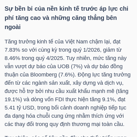
HÀNG
Sự bền bỉ của nền kinh tế trước áp lực chi
HÓA
phí tăng cao và những căng thẳng bên
ngoài
KINH
Tăng trưởng kinh tế của Việt Nam chậm lại, đạt
TẾ
7.83% so với cùng kỳ trong quý 1/2026, giảm từ
8.46% trong quý 4/2025. Tuy nhiên, mức tăng này
vẫn vượt dự báo của UOB (7%) và dự báo đồng
thuận của Bloomberg (7.6%). Động lực tăng trưởng
THẾ
đến từ các ngành sản xuất, xây dựng và dịch vụ,
GIỚI
được hỗ trợ bởi nhu cầu xuất khẩu mạnh mẽ (tăng
19.1%) và dòng vốn FDI thực hiện tăng 9.1%, đạt
5.41 tỷ USD, trong bối cảnh doanh nghiệp tiếp tục
ĐÔNG
đa dạng hóa chuỗi cung ứng nhằm thích ứng với
DƯƠNG
các thay đổi trong quy định thương mại toàn cầu.