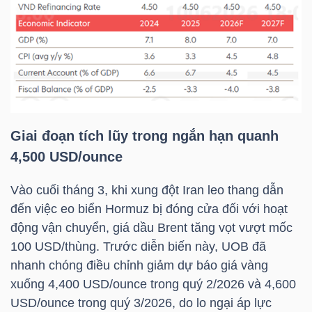
DỊCH
VỤ
TRUYỀN
THÔNG
Giai đoạn tích lũy trong ngắn hạn quanh
TIỆN
4,500 USD/ounce
ÍCH
Vào cuối tháng 3, khi xung đột Iran leo thang dẫn
đến việc eo biển Hormuz bị đóng cửa đối với hoạt
động vận chuyển, giá dầu Brent tăng vọt vượt mốc
100 USD/thùng. Trước diễn biến này, UOB đã
BẤT
nhanh chóng điều chỉnh giảm dự báo giá vàng
ĐỘNG
xuống 4,400 USD/ounce trong quý 2/2026 và 4,600
SẢN
USD/ounce trong quý 3/2026, do lo ngại áp lực