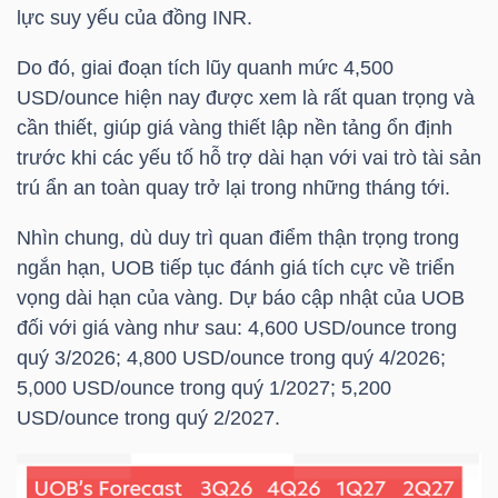
lực suy yếu của đồng INR.
Bài
Do đó, giai đoạn tích lũy quanh mức 4,500
viết
USD/ounce hiện nay được xem là rất quan trọng và
của
cần thiết, giúp giá vàng thiết lập nền tảng ổn định
tác
trước khi các yếu tố hỗ trợ dài hạn với vai trò tài sản
giả
trú ẩn an toàn quay trở lại trong những tháng tới.
(-)
Nhìn chung, dù duy trì quan điểm thận trọng trong
ngắn hạn, UOB tiếp tục đánh giá tích cực về triển
Báo
vọng dài hạn của vàng. Dự báo cập nhật của UOB
cáo
đối với giá vàng như sau: 4,600 USD/ounce trong
phân
quý 3/2026; 4,800 USD/ounce trong quý 4/2026;
tích
5,000 USD/ounce trong quý 1/2027; 5,200
(-)
USD/ounce trong quý 2/2027.
Thuật