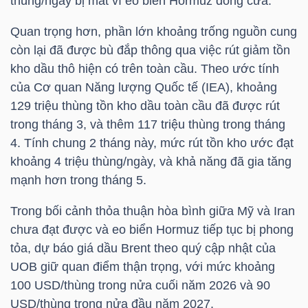
thùng/ngày bị mất vì eo biển Hormuz đóng cửa.
Quan trọng hơn, phần lớn khoảng trống nguồn cung
còn lại đã được bù đắp thông qua việc rút giảm tồn
Dữ
kho dầu thô hiện có trên toàn cầu. Theo ước tính
liệu
của Cơ quan Năng lượng Quốc tế (IEA), khoảng
tài
129 triệu thùng tồn kho dầu toàn cầu đã được rút
chính
trong tháng 3, và thêm 117 triệu thùng trong tháng
4. Tính chung 2 tháng này, mức rút tồn kho ước đạt
khoảng 4 triệu thùng/ngày, và khả năng đã gia tăng
mạnh hơn trong tháng 5.
Trong bối cảnh thỏa thuận hòa bình giữa Mỹ và Iran
chưa đạt được và eo biển Hormuz tiếp tục bị phong
tỏa, dự báo giá dầu Brent theo quý cập nhật của
UOB giữ quan điểm thận trọng, với mức khoảng
100 USD/thùng trong nửa cuối năm 2026 và 90
USD/thùng trong nửa đầu năm 2027.