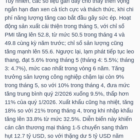
Tuy nhiên, các số liệu gần đây cho thấy triển vọng
ngắn hạn đan xen cả tích cực và thách thức, khi chi
TÀI
phí năng lượng tăng cao bắt đầu gây sức ép. Hoạt
CHÍNH
động sản xuất cải thiện trong tháng 5, với chỉ số
CÁ
PMI tăng lên 52.8, từ mức 50.5 trong tháng 4 và
NHÂN
49.8 cùng kỳ năm trước; chỉ số sản lượng cũng
tăng mạnh lên 55.6. Ngược lại, lạm phát tiếp tục leo
thang, đạt 5.6% trong tháng 5 (tháng 4: 5.5%; tháng
3: 4.7%), mức cao nhất trong vòng 6 năm. Tăng
PHÂN
trưởng sản lượng công nghiệp chậm lại còn 9%
TÍCH
trong tháng 5, so với 10% trong tháng 4, đưa mức
VIETSTOCKFINANCE
tăng trung bình quý 2/2026 xuống 9.5%, thấp hơn
11% của quý 1/2026. Xuất khẩu cũng hạ nhiệt, tăng
18% so với 21% trong tháng 4, trong khi nhập khẩu
tăng lên 33.8% từ mức 32.5%. Diễn biến này khiến
VĨ
cán cân thương mại tháng 1-5 chuyển sang thâm
MÔ
hụt 12.7 tỷ USD, so với thặng dư 5 tỷ USD năm