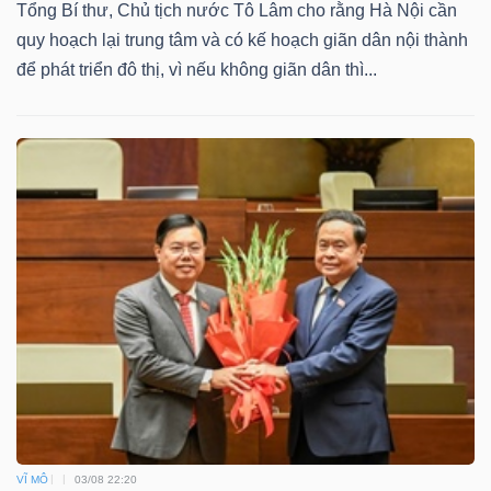
Tổng Bí thư, Chủ tịch nước Tô Lâm cho rằng Hà Nội cần
quy hoạch lại trung tâm và có kế hoạch giãn dân nội thành
để phát triển đô thị, vì nếu không giãn dân thì...
VĨ MÔ
03/08 22:20