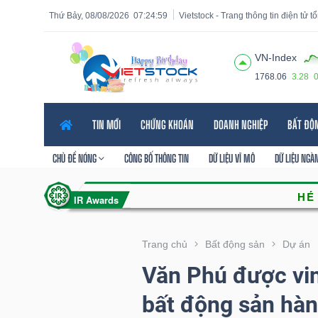
Thứ Bảy, 08/08/2026
07:25:01
Vietstock - Trang thông tin điện tử 
VN-Index
1768.06
3.28
Tất cả
Tính năng
Ngành
Mã chứng khoán
Lãnh
TIN MỚI
CHỨNG KHOÁN
DOANH NGHIỆP
BẤT ĐỘ
Tính
năng
CHỦ ĐỀ NÓNG
CÔNG BỐ THÔNG TIN
DỮ LIỆU VĨ MÔ
DỮ LIỆU NGÀ
(-)
VIETSTOCK
Trang chủ
Bất động sản
Dự án
Văn Phú được vi
CHỨNG
bất động sản hà
KHOÁN