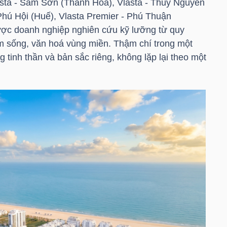
sta - Sầm Sơn (Thanh Hoá), Vlasta - Thủy Nguyên
Phú Hội (Huế), Vlasta Premier - Phú Thuận
ợc doanh nghiệp nghiên cứu kỹ lưỡng từ quy
ệm sống, văn hoá vùng miền. Thậm chí trong một
tinh thần và bản sắc riêng, không lặp lại theo một