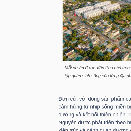
LIỆU
Ngành
(-)
VS-
SECTOR
Mỗi dự án được Văn Phú chú trọng 
tập quán sinh sống của từng địa p
NĂNG
Đơn cử, với dòng sản phẩm ca
LƯỢNG
cảm hứng từ nhịp sống miền biể
dưỡng và kết nối thiên nhiên. 
Nguyên được phát triển theo hư
kiến trúc và cảnh quan đương 