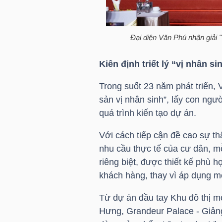
NGÀNH
Đại diện Văn Phú nhận giải
Kiên định triết lý “vị nhân s
DOANH
Trong suốt 23 năm phát triển, V
NGHIỆP
sản vị nhân sinh”, lấy con ngư
quá trình kiến tạo dự án.
Với cách tiếp cận đề cao sự th
CỔ
nhu cầu thực tế của cư dân, m
PHIẾU
riêng biệt, được thiết kế phù 
khách hàng, thay vì áp dụng mộ
Từ dự án đầu tay Khu đô thị m
PHÁI
Hưng, Grandeur Palace - Giản
SINH