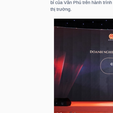
bỉ của Văn Phú trên hành trình
thị trường.
TÀI
CHÍNH
CÁ
NHÂN
PHÂN
TÍCH
VIETSTOCKFINANCE
VĨ
MÔ