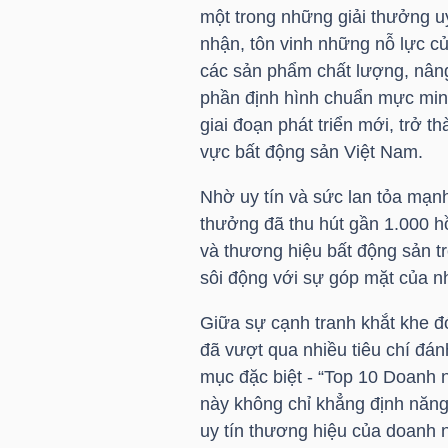
HÀNG
một trong những giải thưởng u
HÓA
nhận, tôn vinh những nỗ lực củ
các sản phẩm chất lượng, nân
phần định hình chuẩn mực min
giai đoạn phát triển mới, trở t
KINH
vực bất động sản Việt Nam.
TẾ
Nhờ uy tín và sức lan tỏa mạnh
thưởng đã thu hút gần 1.000 h
và thương hiệu bất động sản t
THẾ
sôi động với sự góp mặt của nh
GIỚI
Giữa sự cạnh tranh khắt khe đ
đã vượt qua nhiều tiêu chí đá
ĐÔNG
mục đặc biệt - “Top 10 Doanh 
DƯƠNG
này không chỉ khẳng định năng 
uy tín thương hiệu của doanh 