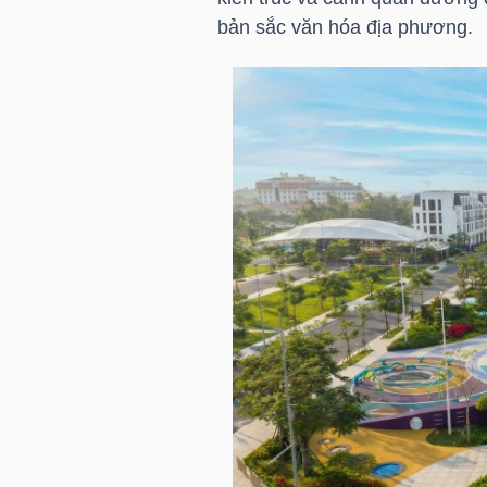
NGUYÊN
bản sắc văn hóa địa phương.
VẬT
LIỆU
CÔNG
NGHIỆP
TIÊU
DÙNG
KHÔNG
THIẾT