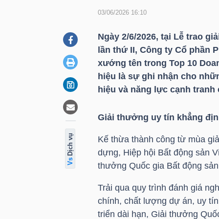
03/06/2026 16:10
DOANH
Ngày 2/6/2026, tại Lễ trao g
NGHIỆP
lần thứ II, Công ty Cổ phần 
xướng tên trong Top 10 Doa
hiệu là sự ghi nhận cho nhữn
hiệu và năng lực cạnh tranh 
BẤT
ĐỘNG
Giải thưởng uy tín khẳng địn
SẢN
ụ
Kế thừa thành công từ mùa giải
dựng, Hiệp hội Bất động sản V
d
ị
c
h
v
thưởng Quốc gia Bất động sản 
TÀI
CHÍNH
Trải qua quy trình đánh giá ngh
chính, chất lượng dự án, uy tí
triển dài hạn, Giải thưởng Quố