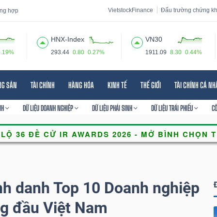
VietstockFinance
Đấu trường chứng k
tổng hợp
HNX-Index
VN30
0.19%
293.44
0.80
0.27%
1911.09
8.30
0.44%
 đạo
Tin tức
Báo cáo phân tích
Thuật ngữ
Dịch vụ
NG SẢN
TÀI CHÍNH
HÀNG HÓA
KINH TẾ
THẾ GIỚI
TÀI CHÍNH CÁ N
NH
DỮ LIỆU DOANH NGHIỆP
DỮ LIỆU PHÁI SINH
DỮ LIỆU TRÁI PHIẾU
C
nh danh Top 10 Doanh nghiệp
ng đầu Việt Nam