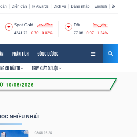
hoán
Diễn đàn
IR Awards
Dịch vụ
Đăng nhập
English
Spot Gold
Dầu
4341.71
-0.70
-0.02%
77.08
-0.97
-1.24%
HÂN
PHÂN TÍCH
ĐÔNG DƯƠNG
ÔNG CỤ ĐẦU TƯ
TRUY XUẤT DỮ LIỆU
ĐỌC NHIỀU NHẤT
03/08 16:20