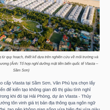
từ quy hoạch, thiết kế dựa trên nghiên cứu về môi trường và
hương (Ảnh: Tổ hợp nghỉ dưỡng mặt tiền biển quốc tế Vlasta –
Sầm Sơn)
o cấp Vlasta tại Sầm Sơn, Văn Phú lựa chọn lấy
n để kiến tạo không gian đô thị giàu tính nghỉ
Trong khi đó tại Hải Phòng, dự án Vlasta - Thủy
ớng tôn vinh giá trị bản địa thông qua ngôn ngữ
đại, tạo nên không gian sống vừa hiện đại vừa giàu