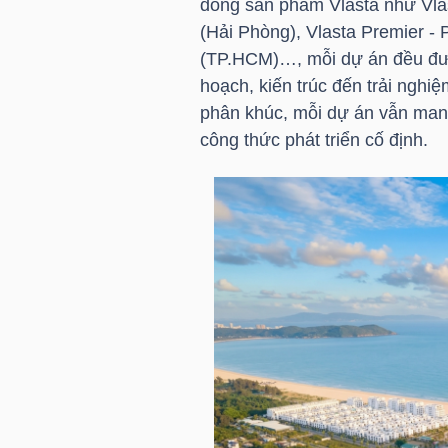
dòng sản phẩm Vlasta như Vla
(Hải Phòng), Vlasta Premier - 
(
TP.HCM
)…, mỗi dự án đều đư
TRÁI
hoạch, kiến trúc đến trải nghi
PHIẾU
phân khúc, mỗi dự án vẫn mang 
công thức phát triển cố định.
CÔNG
CỤ
ĐẦU
TƯ
TRUY
XUẤT
DỮ