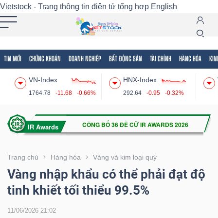
Vietstock - Trang thông tin điện tử tổng hợp
English
TIN MỚI
CHỨNG KHOÁN
DOANH NGHIỆP
BẤT ĐỘNG SẢN
TÀI CHÍNH
HÀNG HÓA
KIN
Tất cả
Tính năng
Ngành
Mã chứng khoán
Lãnh
VN-Index
HNX-Index
Tính
1764.78
-11.68
-0.66%
292.64
-0.95
-0.32%
năng
(-)
VIETSTOCK
Trang chủ
Hàng hóa
Vàng và kim loại quý
Vàng nhập khẩu có thể phải đạt độ
tinh khiết tối thiểu 99.5%
CHỨNG
KHOÁN
11/06/2026 21:02