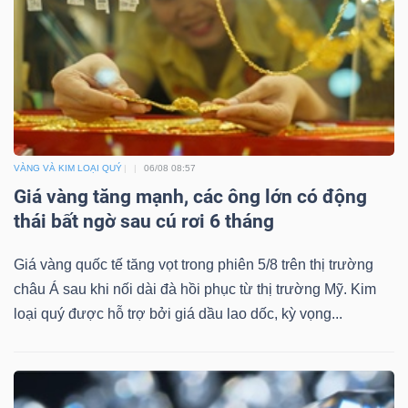
DỊCH
VỤ
TRUYỀN
THÔNG
VÀNG VÀ KIM LOẠI QUÝ
06/08 08:57
TIỆN
Giá vàng tăng mạnh, các ông lớn có động
ÍCH
thái bất ngờ sau cú rơi 6 tháng
Giá vàng quốc tế tăng vọt trong phiên 5/8 trên thị trường
châu Á sau khi nối dài đà hồi phục từ thị trường Mỹ. Kim
loại quý được hỗ trợ bởi giá dầu lao dốc, kỳ vọng...
BẤT
ĐỘNG
SẢN