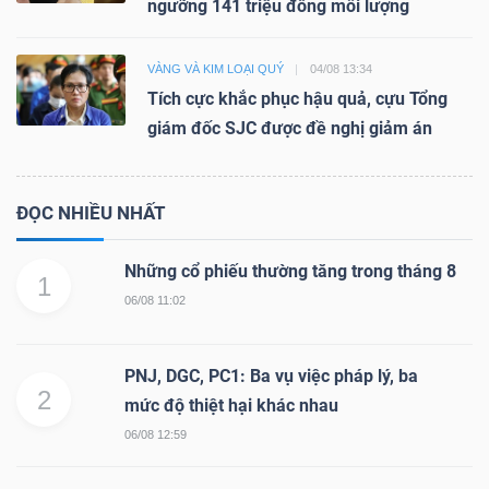
ngưỡng 141 triệu đồng mỗi lượng
VÀNG VÀ KIM LOẠI QUÝ
04/08 13:34
Tích cực khắc phục hậu quả, cựu Tổng
giám đốc SJC được đề nghị giảm án
ĐỌC NHIỀU NHẤT
Những cổ phiếu thường tăng trong tháng 8
1
06/08 11:02
PNJ, DGC, PC1: Ba vụ việc pháp lý, ba
2
mức độ thiệt hại khác nhau
06/08 12:59