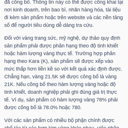
đã công bố. Thông tin này có thể được công khai tại
nơi kinh doanh, trên bao bì, nhãn hàng hóa, tài liệu
đi kèm sản phẩm hoặc trên website và các nền tảng
NGÀNH
số để người tiêu dùng dễ dàng tra cứu.
Đối với vàng trang sức, mỹ nghệ, dự thảo quy định
sản phẩm phải được phân hạng theo độ tinh khiết
DOANH
hoặc hàm lượng vàng thực tế. Trường hợp phân
NGHIỆP
hạng theo Kara (K), sản phẩm sẽ được xếp vào
mức thấp hơn liền kề so với kết quả xác định được.
Chẳng hạn, vàng 21.5K sẽ được công bố là vàng
CỔ
21K. Nếu công bố theo hàm lượng vàng hoặc độ
PHIẾU
tinh khiết, doanh nghiệp phải ghi đúng giá trị thực
tế. Ví dụ, sản phẩm có hàm lượng vàng 78% phải
được công bố là 78.0% hoặc 780.
PHÁI
Với các sản phẩm có nhiều bộ phận chính được
SINH
chế tác từ các hợp kim vàng khác nhau, việc phân