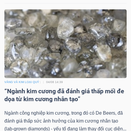
Dữ
liệu
tài
chính
VÀNG VÀ KIM LOẠI QUÝ
04/08 14:39
“Ngành kim cương đã đánh giá thấp mối đe
dọa từ kim cương nhân tạo”
Ngành công nghiệp kim cương, trong đó có De Beers, đã
đánh giá thấp sức ảnh hưởng của kim cương nhân tạo
(lab-grown diamonds) - yếu tố đang làm thay đổi cục diện...