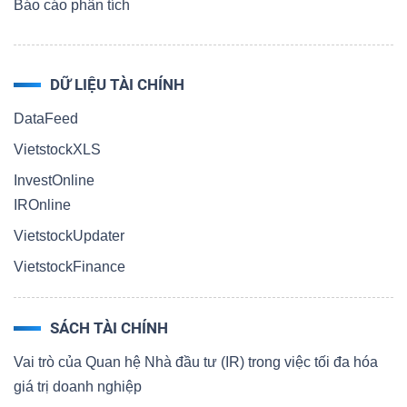
Báo cáo phân tích
DỮ LIỆU TÀI CHÍNH
DataFeed
VietstockXLS
InvestOnline
IROnline
VietstockUpdater
VietstockFinance
SÁCH TÀI CHÍNH
Vai trò của Quan hệ Nhà đầu tư (IR) trong việc tối đa hóa
giá trị doanh nghiệp