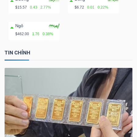
$15.57
0.43
2.77%
$6.72
0.01
0.22%
Ngô
$462.00
1.76
0.38%
TIN CHÍNH