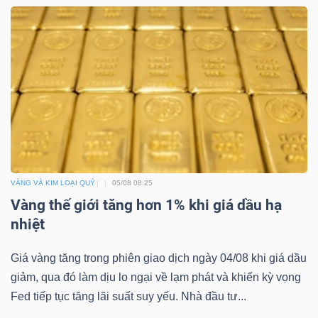
Công
cụ
đầu
tư
VÀNG VÀ KIM LOẠI QUÝ
05/08 08:25
Vàng thế giới tăng hơn 1% khi giá dầu hạ
nhiệt
Truyền
thông
Giá vàng tăng trong phiên giao dịch ngày 04/08 khi giá dầu
tài
giảm, qua đó làm dịu lo ngại về lạm phát và khiến kỳ vọng
chính
Fed tiếp tục tăng lãi suất suy yếu. Nhà đầu tư...