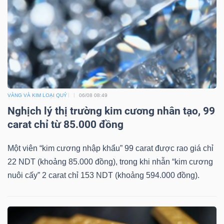
Mã
chứng
khoán
(-)
Tất cả
Cổ phiếu
Chỉ số
Chứng chỉ quỹ
Chứng 
VÀNG VÀ KIM LOẠI QUÝ
06/08 08:49
Lãnh
Nghịch lý thị trường kim cương nhân tạo, 99
đạo
carat chỉ từ 85.000 đồng
(-)
Một viên “kim cương nhập khẩu” 99 carat được rao giá chỉ
Tất cả
Người nội bộ
Người liên quan
Cổ đông lớn
22 NDT (khoảng 85.000 đồng), trong khi nhẫn “kim cương
nuôi cấy” 2 carat chỉ 153 NDT (khoảng 594.000 đồng).
Tin
tức
(-)