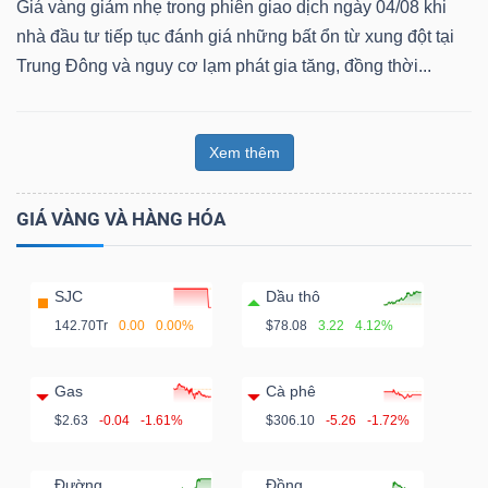
Giá vàng giảm nhẹ trong phiên giao dịch ngày 04/08 khi
nhà đầu tư tiếp tục đánh giá những bất ổn từ xung đột tại
Trung Đông và nguy cơ lạm phát gia tăng, đồng thời...
Xem thêm
GIÁ VÀNG VÀ HÀNG HÓA
SJC
Dầu thô
142.70Tr
0.00
0.00%
$78.08
3.22
4.12%
Gas
Cà phê
$2.63
-0.04
-1.61%
$306.10
-5.26
-1.72%
Đường
Đồng