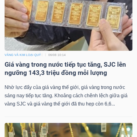
TÀI
CHÍNH
VÀNG VÀ KIM LOẠI QUÝ
06/08 10:14
Giá vàng trong nước tiếp tục tăng, SJC lên
ngưỡng 143,3 triệu đồng mỗi lượng
CÔNG
NGHỆ
Nhờ lực đẩy của giá vàng thế giới, giá vàng trong nước
THÔNG
sáng nay tiếp tục tăng. Khoảng cách chênh lệch giữa giá
TIN
vàng SJC và giá vàng thế giới đã thu hẹp còn 6,6...