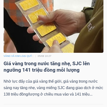
ngữ
(-)
Dịch
vụ
(-)
Đào
VÀNG VÀ KIM LOẠI QUÝ
05/08 10:27
tạo
Giá vàng trong nước tăng nhẹ, SJC lên
ngưỡng 141 triệu đồng mỗi lượng
Nhờ lực đẩy của giá vàng thế giới, giá vàng trong nước
sáng nay tăng nhẹ, vàng miếng SJC đang giao dịch ở mức
Sách
138 triệu đồng/lượng ở chiều mua vào và 141 triệu...
tài
chính