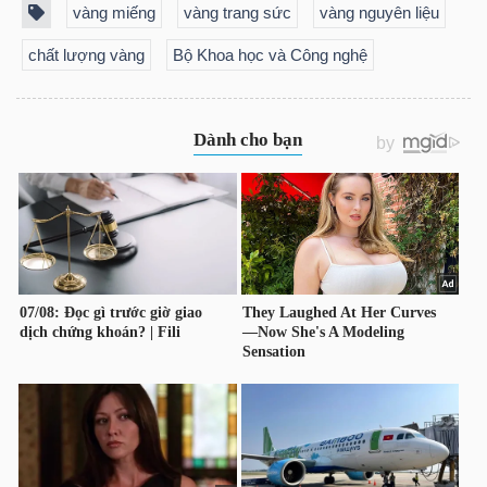
vàng miếng
vàng trang sức
vàng nguyên liệu
NGUYÊN
VẬT
chất lượng vàng
Bộ Khoa học và Công nghệ
LIỆU
CÔNG
NGHIỆP
TIÊU
DÙNG
KHÔNG
THIẾT