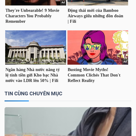
YẾU
TIÊU
DÙNG
THIẾT
YẾU
TIN CÙNG CHUYÊN MỤC
CHĂM
SÓC
SỨC
KHỎE