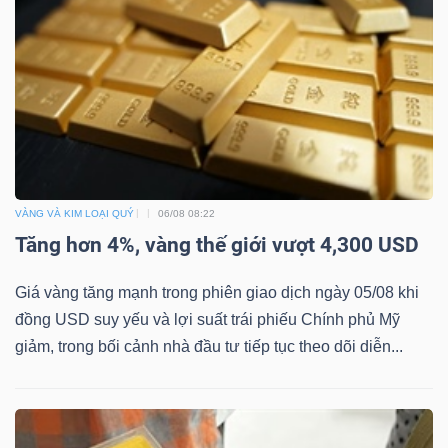
Bài
viết
của
tác
giả
(-)
VÀNG VÀ KIM LOẠI QUÝ
06/08 08:22
Tăng hơn 4%, vàng thế giới vượt 4,300 USD
Báo
cáo
Giá vàng tăng mạnh trong phiên giao dịch ngày 05/08 khi
phân
đồng USD suy yếu và lợi suất trái phiếu Chính phủ Mỹ
tích
giảm, trong bối cảnh nhà đầu tư tiếp tục theo dõi diễn...
(-)
Thuật