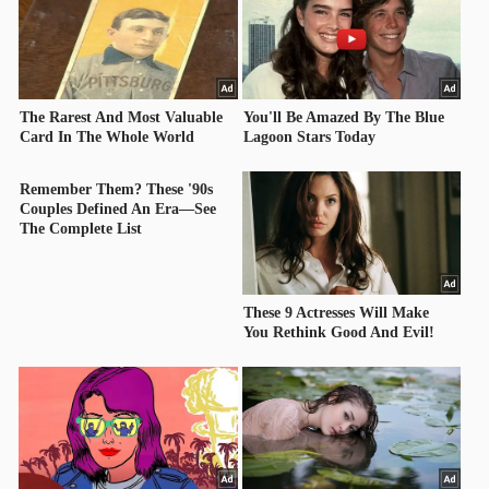
YẾU
TIÊU
DÙNG
THIẾT
YẾU
CHĂM
SÓC
SỨC
KHỎE