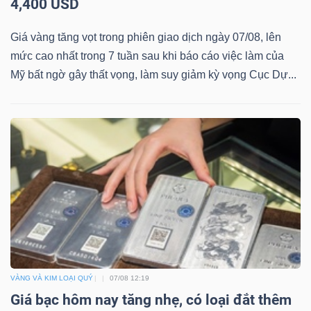
4,400 USD
Mã
chứng
Giá vàng tăng vọt trong phiên giao dịch ngày 07/08, lên
khoán
mức cao nhất trong 7 tuần sau khi báo cáo việc làm của
(-)
Mỹ bất ngờ gây thất vọng, làm suy giảm kỳ vọng Cục Dự...
Tất cả
Cổ phiếu
Chỉ số
Chứng chỉ quỹ
Chứng 
Lãnh
đạo
(-)
Tất cả
Người nội bộ
Người liên quan
Cổ đông lớn
Tin
tức
VÀNG VÀ KIM LOẠI QUÝ
07/08 12:19
(-)
Giá bạc hôm nay tăng nhẹ, có loại đắt thêm