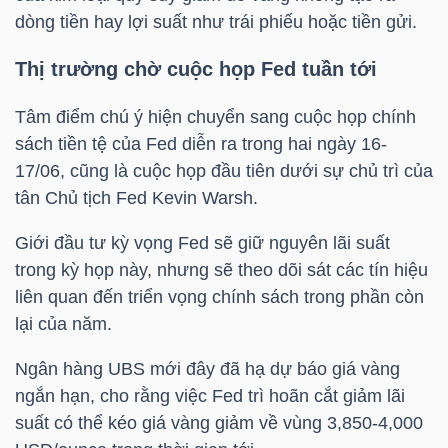
dòng tiền hay lợi suất như trái phiếu hoặc tiền gửi.
Thị trường chờ cuộc họp Fed tuần tới
NGÀNH
Tâm điểm chú ý hiện chuyển sang cuộc họp chính
sách tiền tệ của Fed diễn ra trong hai ngày 16-
DOANH
17/06, cũng là cuộc họp đầu tiên dưới sự chủ trì của
NGHIỆP
tân Chủ tịch Fed Kevin Warsh.
Giới đầu tư kỳ vọng Fed sẽ giữ nguyên lãi suất
trong kỳ họp này, nhưng sẽ theo dõi sát các tín hiệu
CỔ
liên quan đến triển vọng chính sách trong phần còn
PHIẾU
lại của năm.
Ngân hàng UBS mới đây đã hạ dự báo giá vàng
ngắn hạn, cho rằng việc Fed trì hoãn cắt giảm lãi
PHÁI
suất có thể kéo giá vàng giảm về vùng 3,850-4,000
SINH