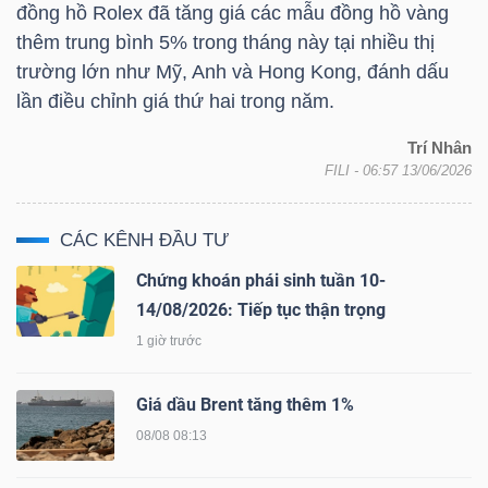
đồng hồ Rolex đã tăng giá các mẫu đồng hồ vàng
LIỆU
thêm trung bình 5% trong tháng này tại nhiều thị
trường lớn như Mỹ, Anh và Hong Kong, đánh dấu
Ngành
lần điều chỉnh giá thứ hai trong năm.
(-)
Trí Nhân
VS-
FILI
- 06:57 13/06/2026
SECTOR
CÁC KÊNH ĐẦU TƯ
Chứng khoán phái sinh tuần 10-
14/08/2026: Tiếp tục thận trọng
NĂNG
1 giờ trước
LƯỢNG
Giá dầu Brent tăng thêm 1%
08/08 08:13