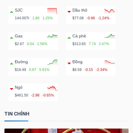
SJC
Dầu thô
144.00Tr
1.80
1.25%
$77.08
-0.96
-1.24%
Gas
Cà phê
$2.67
0.04
1.56%
$313.65
7.74
2.47%
Đường
Đồng
$16.49
0.97
5.91%
$6.59
-0.15
-2.34%
Ngô
$461.50
-2.98
-0.65%
TIN CHÍNH