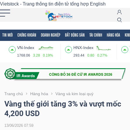
Vietstock - Trang thông tin điện tử tổng hợp
English
TIN MỚI
CHỨNG KHOÁN
DOANH NGHIỆP
BẤT ĐỘNG SẢN
TÀI CHÍNH
HÀNG HÓA
KIN
Tất cả
Tính năng
Ngành
Mã chứng khoán
Lãnh
VN-Index
HNX-Index
Tính
1768.06
3.28
0.19%
293.44
0.80
0.27%
năng
(-)
VIETSTOCK
Trang chủ
Hàng hóa
Vàng và kim loại quý
Vàng thế giới tăng 3% và vượt mốc
4,200 USD
CHỨNG
KHOÁN
13/06/2026 07:59