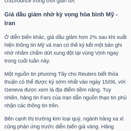
USD/ounce trong thời gian tới.
Giá dầu giảm nhờ kỳ vọng hòa bình Mỹ -
Iran
TRÁI
PHIẾU
Ở diễn biến khác, giá dầu giảm hơn 2% sau khi xuất
hiện thông tin Mỹ và Iran có thể ký kết một bản ghi
nhớ nhằm chấm dứt xung đột tại vùng Vịnh ngay
CÔNG
trong cuối tuần này.
CỤ
Một nguồn tin phương Tây cho Reuters biết thỏa
ĐẦU
thuận có thể được ký sớm nhất vào ngày 15/06, với
TƯ
Geneva được xem là địa điểm tiềm năng. Tuy
nhiên, hãng tin Fars của Iran dẫn nguồn thạo tin phủ
nhận các thông tin trên.
TRUY
Bên cạnh thị trường kim loại quý, ngành hàng xa xỉ
XUẤT
cũng phản ứng trước diễn biến giá vàng. Hãng
DỮ