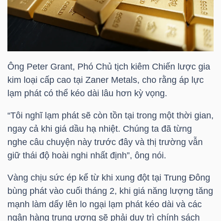
HÀNG
HÓA
KINH
Ông Peter Grant, Phó Chủ tịch kiêm Chiến lược gia
TẾ
kim loại cấp cao tại Zaner Metals, cho rằng áp lực
lạm phát có thể kéo dài lâu hơn kỳ vọng.
“Tôi nghĩ lạm phát sẽ còn tồn tại trong một thời gian,
THẾ
ngay cả khi giá dầu hạ nhiệt. Chúng ta đã từng
GIỚI
nghe câu chuyện này trước đây và thị trường vẫn
giữ thái độ hoài nghi nhất định”, ông nói.
Vàng chịu sức ép kể từ khi xung đột tại Trung Đông
ĐÔNG
bùng phát vào cuối tháng 2, khi giá năng lượng tăng
DƯƠNG
mạnh làm dấy lên lo ngại lạm phát kéo dài và các
ngân hàng trung ương sẽ phải duy trì chính sách