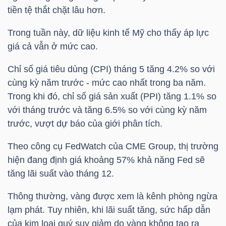
tiền tệ thắt chặt lâu hơn.
TÀI
Trong tuần này, dữ liệu kinh tế Mỹ cho thấy áp lực
CHÍNH
giá cả vẫn ở mức cao.
CÁ
NHÂN
Chỉ số
giá tiêu dùng (CPI)
tháng 5 tăng 4.2% so với
cùng kỳ năm trước - mức cao nhất trong ba năm.
Trong khi đó, chỉ số
giá sản xuất (PPI)
tăng 1.1% so
với tháng trước và tăng 6.5% so với cùng kỳ năm
PHÂN
trước, vượt dự báo của giới phân tích.
TÍCH
VIETSTOCKFINANCE
Theo công cụ FedWatch của CME Group, thị trường
hiện đang định giá khoảng 57% khả năng Fed sẽ
tăng lãi suất vào tháng 12.
Thông thường, vàng được xem là kênh phòng ngừa
VĨ
lạm phát. Tuy nhiên, khi lãi suất tăng, sức hấp dẫn
MÔ
của kim loại quý suy giảm do vàng không tạo ra