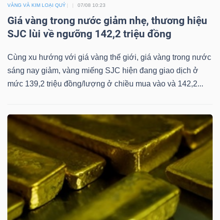
ngữ
VÀNG VÀ KIM LOẠI QUÝ
07/08 10:23
(-)
Giá vàng trong nước giảm nhẹ, thương hiệu
SJC lùi về ngưỡng 142,2 triệu đồng
Dịch
Cùng xu hướng với giá vàng thế giới, giá vàng trong nước
vụ
sáng nay giảm, vàng miếng SJC hiện đang giao dịch ở
(-)
mức 139,2 triệu đồng/lượng ở chiều mua vào và 142,2...
Đào
tạo
Sách
tài
chính