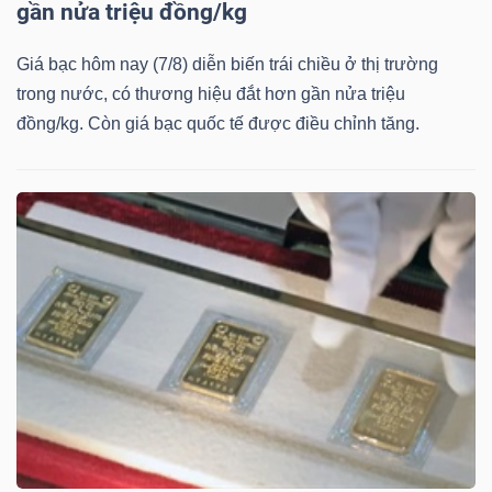
gần nửa triệu đồng/kg
Bài
Giá bạc hôm nay (7/8) diễn biến trái chiều ở thị trường
viết
trong nước, có thương hiệu đắt hơn gần nửa triệu
của
đồng/kg. Còn giá bạc quốc tế được điều chỉnh tăng.
tác
giả
(-)
Báo
cáo
phân
tích
(-)
Thuật