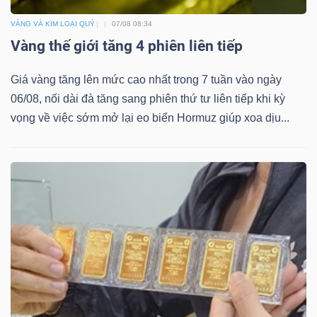
VÀNG VÀ KIM LOẠI QUÝ
07/08 08:34
Vàng thế giới tăng 4 phiên liên tiếp
Giá vàng tăng lên mức cao nhất trong 7 tuần vào ngày
Công
06/08, nối dài đà tăng sang phiên thứ tư liên tiếp khi kỳ
cụ
vọng về việc sớm mở lại eo biển Hormuz giúp xoa dịu...
đầu
tư
Truyền
thông
tài
chính