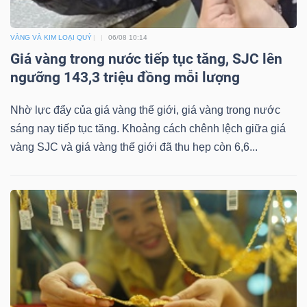
VÀNG VÀ KIM LOẠI QUÝ
06/08 10:14
Giá vàng trong nước tiếp tục tăng, SJC lên
Dữ
ngưỡng 143,3 triệu đồng mỗi lượng
liệu
tài
Nhờ lực đẩy của giá vàng thế giới, giá vàng trong nước
chính
sáng nay tiếp tục tăng. Khoảng cách chênh lệch giữa giá
vàng SJC và giá vàng thế giới đã thu hẹp còn 6,6...