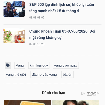
NGUYÊN
S&P 500 lập đỉnh lịch sử, khép lại tuần
VẬT
tăng mạnh nhất kể từ tháng 4
LIỆU
08/08 08:07
Chứng khoán Tuần 03-07/08/2026: Đối
mặt vùng kháng cự
07/08 18:28
CÔNG
NGHIỆP
Vàng
kim loại quý
vàng giao ngay
vàng thế giới
đầu tư vào vàng
bất ổn
TIÊU
DÙNG
KHÔNG
THIẾT