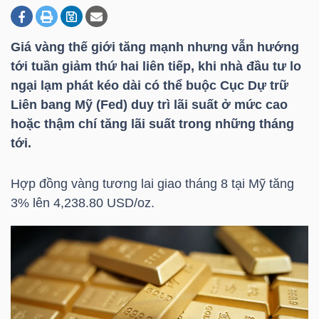
Giá vàng thế giới tăng mạnh nhưng vẫn hướng
DOANH
tới tuần giảm thứ hai liên tiếp, khi nhà đầu tư lo
NGHIỆP
ngại lạm phát kéo dài có thể buộc Cục Dự trữ
Liên bang Mỹ (Fed) duy trì lãi suất ở mức cao
hoặc thậm chí tăng lãi suất trong những tháng
BẤT
tới.
ĐỘNG
SẢN
Hợp đồng vàng tương lai giao tháng 8 tại Mỹ tăng
3% lên 4,238.80 USD/oz.
TÀI
CHÍNH