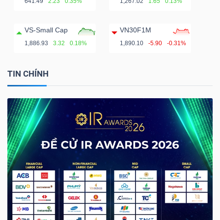
641.49
2.23
0.35%
1,267.02
1.65
0.13%
VS-Small Cap
VN30F1M
1,886.93
3.32
0.18%
1,890.10
-5.90
-0.31%
TIN CHÍNH