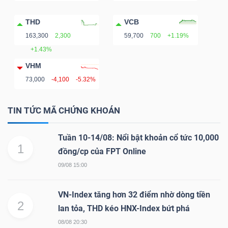
ngữ
(-)
THD
VCB
163,300
2,300
59,700
700
+1.19%
Dịch
+1.43%
vụ
VHM
(-)
73,000
-4,100
-5.32%
TIN TỨC MÃ CHỨNG KHOÁN
Đào
tạo
Tuần 10-14/08: Nổi bật khoản cổ tức 10,000
1
đồng/cp của FPT Online
09/08 15:00
VN-Index tăng hơn 32 điểm nhờ dòng tiền
Sách
2
lan tỏa, THD kéo HNX-Index bứt phá
tài
08/08 20:30
chính