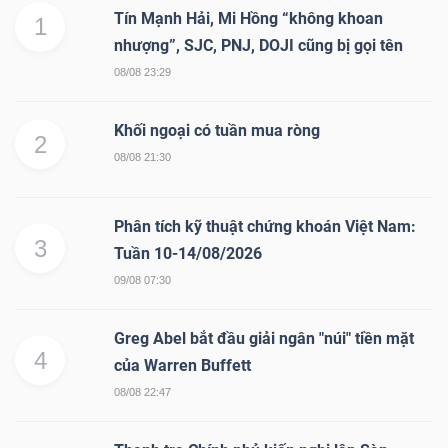
Tín Mạnh Hải, Mi Hồng “không khoan
1
nhượng”, SJC, PNJ, DOJI cũng bị gọi tên
08/08 23:29
Khối ngoại có tuần mua ròng
2
08/08 21:30
Phân tích kỹ thuật chứng khoán Việt Nam:
3
Tuần 10-14/08/2026
09/08 07:30
Greg Abel bắt đầu giải ngân "núi" tiền mặt
4
của Warren Buffett
08/08 22:47