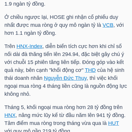
1.9 ngàn tỷ đồng.
Ở chiều ngược lại,
HOSE
ghi nhận cổ phiếu duy
NGÀNH
nhất được mua ròng ở quy mô ngàn tỷ là
VCB
, với
hơn 1.1 ngàn tỷ đồng.
Trên
HNX-Index
, diễn biến tích cực hơn khi chỉ số
DOANH
nối dài đà thăng tiến lên 294.94, đặc biệt gây chú ý
NGHIỆP
với chuỗi 15 phiên tăng liên tiếp. Đóng góp vào kết
quả này, bên cạnh "khối động cơ"
THD
của hệ sinh
thái doanh nhân
Nguyễn Đức Thụy
, thì việc khối
CỔ
ngoại mua ròng 4 tháng liền cũng là nguồn động lực
PHIẾU
không nhỏ.
Tháng 5, khối ngoại mua ròng hơn 28 tỷ đồng trên
HNX
, nâng mức lũy kế từ đầu năm lên 941 tỷ đồng.
PHÁI
Tâm điểm mua ròng trong tháng vừa qua là
HUT
SINH
với quy mô gần 219 tỷ đồng.