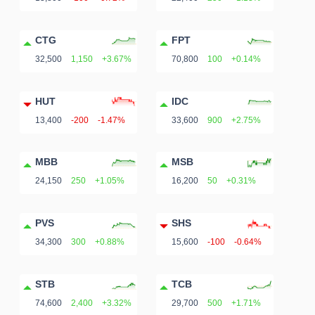
Bài
CTG
FPT
viết
32,500
1,150
+3.67%
70,800
100
+0.14%
của
tác
HUT
IDC
giả
13,400
-200
-1.47%
33,600
900
+2.75%
(-)
MBB
MSB
Báo
24,150
250
+1.05%
16,200
50
+0.31%
cáo
phân
PVS
SHS
tích
34,300
300
+0.88%
15,600
-100
-0.64%
(-)
STB
TCB
Thuật
74,600
2,400
+3.32%
29,700
500
+1.71%