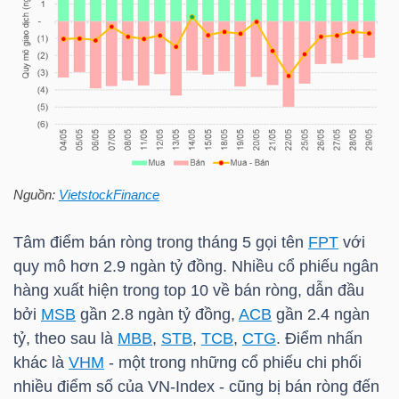
TÀI
CHÍNH
CÁ
NHÂN
Nguồn:
VietstockFinance
PHÂN
TÍCH
Tâm điểm bán ròng trong tháng 5 gọi tên
FPT
với
VIETSTOCKFINANCE
quy mô hơn 2.9 ngàn tỷ đồng. Nhiều cổ phiếu ngân
hàng xuất hiện trong top 10 về bán ròng, dẫn đầu
bởi
MSB
gần 2.8 ngàn tỷ đồng,
ACB
gần 2.4 ngàn
tỷ, theo sau là
MBB
,
STB
,
TCB
,
CTG
. Điểm nhấn
VĨ
khác là
VHM
- một trong những cổ phiếu chi phối
MÔ
nhiều điểm số của
VN-Index
- cũng bị bán ròng đến