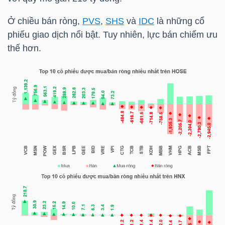
Ở chiều bán ròng,
PVS
,
SHS
và
IDC
là những cổ
phiếu giao dịch nổi bật. Tuy nhiên, lực bán chiếm ưu
TRÁI
thế hơn.
PHIẾU
CÔNG
CỤ
ĐẦU
TƯ
TRUY
XUẤT
DỮ