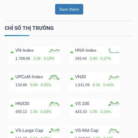
Xem thêm
CHỈ SỐ THỊ TRƯỜNG
VN-Index
HNX-Index
1,768.06
3.28
0.19%
293.44
0.80
0.27%
UPCoM-Index
VN30
126.88
0.06
0.05%
1,911.09
8.30
0.44%
HNX30
VS 100
455.12
1.93
0.43%
443.10
1.05
0.24%
VS-Large Cap
VS-Mid Cap