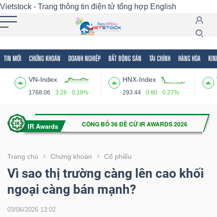
Vietstock - Trang thông tin điện tử tổng hợp
English
TIN MỚI
CHỨNG KHOÁN
DOANH NGHIỆP
BẤT ĐỘNG SẢN
TÀI CHÍNH
HÀNG HÓA
KIN
Tất cả
Tính năng
Ngành
Mã chứng khoán
Lãnh
VN-Index
HNX-Index
Tính
1768.06
3.28
0.19%
293.44
0.80
0.27%
năng
(-)
VIETSTOCK
Trang chủ
Chứng khoán
Cổ phiếu
Vì sao thị trường càng lên cao khối
ngoại càng bán mạnh?
CHỨNG
KHOÁN
03/06/2026 13:02