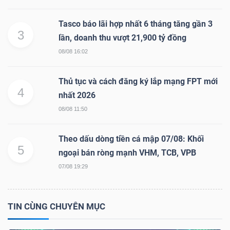
Tasco báo lãi hợp nhất 6 tháng tăng gần 3
3
lần, doanh thu vượt 21,900 tỷ đồng
08/08 16:02
Công
cụ
Thủ tục và cách đăng ký lắp mạng FPT mới
4
đầu
nhất 2026
tư
08/08 11:50
Theo dấu dòng tiền cá mập 07/08: Khối
5
ngoại bán ròng mạnh VHM, TCB, VPB
07/08 19:29
Truyền
thông
tài
TIN CÙNG CHUYÊN MỤC
chính