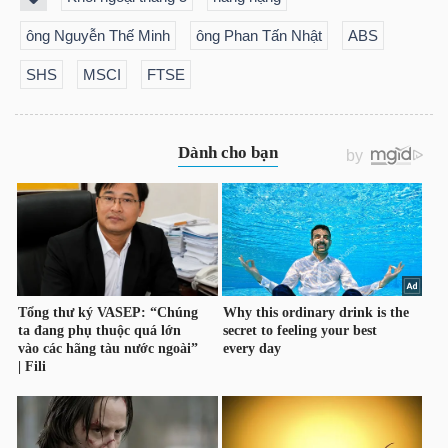
DỊCH
VỤ
ông Nguyễn Thế Minh
ông Phan Tấn Nhật
ABS
TRUYỀN
SHS
MSCI
FTSE
THÔNG
TIỆN
ÍCH
BẤT
ĐỘNG
SẢN