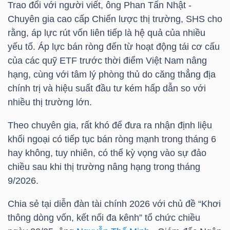
Trao đổi với người viết, ông Phan Tấn Nhật -
NGUYÊN
Chuyên gia cao cấp Chiến lược thị trường,
SHS
cho
VẬT
rằng, áp lực rút vốn liên tiếp là hệ quả của nhiều
LIỆU
yếu tố. Áp lực bán ròng đến từ hoạt động tái cơ cấu
của các quỹ ETF trước thời điểm Việt Nam nâng
hạng, cùng với tâm lý phòng thủ do căng thẳng địa
chính trị và hiệu suất đầu tư kém hấp dẫn so với
CÔNG
nhiều thị trường lớn.
NGHIỆP
Theo chuyên gia, rất khó để đưa ra nhận định liệu
khối ngoại có tiếp tục bán ròng mạnh trong tháng 6
hay không, tuy nhiên, có thể kỳ vọng vào sự đảo
chiều sau khi thị trường nâng hạng trong tháng
TIÊU
9/2026.
DÙNG
Chia sẻ tại diễn đàn tài chính 2026 với chủ đề “Khơi
KHÔNG
thông dòng vốn, kết nối đa kênh” tổ chức chiều
THIẾT