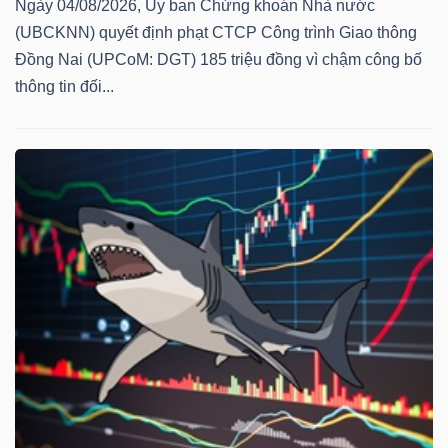
Ngày 04/08/2026, Ủy ban Chứng khoán Nhà nước
(UBCKNN) quyết định phạt CTCP Công trình Giao thông
Đồng Nai (UPCoM: DGT) 185 triệu đồng vì chậm công bố
thông tin đối...