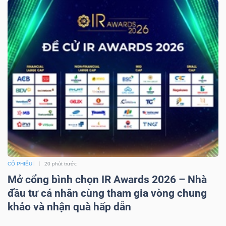
Dữ
liệu
tài
chính
CỔ PHIẾU
20 phút trước
Mở cổng bình chọn IR Awards 2026 – Nhà
đầu tư cá nhân cùng tham gia vòng chung
khảo và nhận quà hấp dẫn