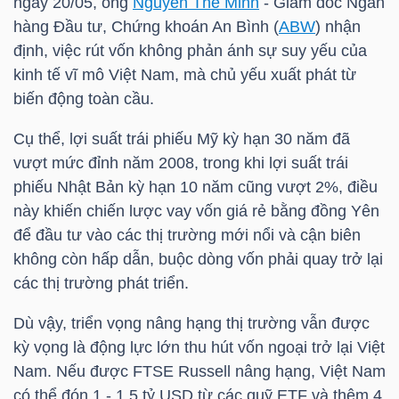
ngày 20/05, ông
Nguyễn Thế Minh
- Giám đốc Ngân
YẾU
hàng Đầu tư, Chứng khoán An Bình (
ABW
) nhận
định, việc rút vốn không phản ánh sự suy yếu của
kinh tế vĩ mô Việt Nam, mà chủ yếu xuất phát từ
biến động toàn cầu.
TIÊU
Cụ thể, lợi suất trái phiếu Mỹ kỳ hạn 30 năm đã
DÙNG
vượt mức đỉnh năm 2008, trong khi lợi suất trái
THIẾT
phiếu Nhật Bản kỳ hạn 10 năm cũng vượt 2%, điều
YẾU
này khiến chiến lược vay vốn giá rẻ bằng đồng Yên
để đầu tư vào các thị trường mới nổi và cận biên
không còn hấp dẫn, buộc dòng vốn phải quay trở lại
các thị trường phát triển.
CHĂM
Dù vậy, triển vọng nâng hạng thị trường vẫn được
SÓC
kỳ vọng là động lực lớn thu hút vốn ngoại trở lại Việt
SỨC
Nam. Nếu được FTSE Russell nâng hạng, Việt Nam
KHỎE
có thể đón 1 - 1.5
tỷ USD
từ các quỹ ETF và thêm 4