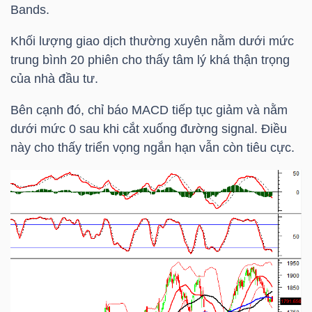
Bands.
Khối lượng giao dịch thường xuyên nằm dưới mức
NGÀNH
trung bình 20 phiên cho thấy tâm lý khá thận trọng
của nhà đầu tư.
Bên cạnh đó, chỉ báo MACD tiếp tục giảm và nằm
DOANH
dưới mức 0 sau khi cắt xuống đường signal. Điều
NGHIỆP
này cho thấy triển vọng ngắn hạn vẫn còn tiêu cực.
CỔ
PHIẾU
PHÁI
SINH