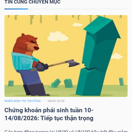
TIN CÙNG CHUYÊN MỤC
Bài
viết
của
tác
giả
(-)
Báo
cáo
phân
tích
NHẬN ĐỊNH THỊ TRƯỜNG
08/08 19:30
(-)
Chứng khoán phái sinh tuần 10-
14/08/2026: Tiếp tục thận trọng
Thuật