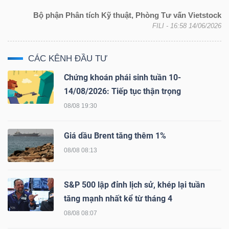
Bộ phận Phân tích Kỹ thuật, Phòng Tư vấn Vietstock
FILI
- 16:58 14/06/2026
TÀI
CÁC KÊNH ĐẦU TƯ
CHÍNH
Chứng khoán phái sinh tuần 10-
14/08/2026: Tiếp tục thận trọng
08/08 19:30
CÔNG
Giá dầu Brent tăng thêm 1%
NGHỆ
08/08 08:13
THÔNG
TIN
S&P 500 lập đỉnh lịch sử, khép lại tuần
tăng mạnh nhất kể từ tháng 4
08/08 08:07