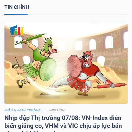
TIN CHÍNH
07/08 17:07
NHẬN ĐỊNH THỊ TRƯỜNG
Nhịp đập Thị trường 07/08: VN-Index diễn
biến giằng co, VHM và VIC chịu áp lực bán