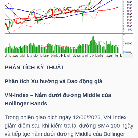
TÀI
CHÍNH
CÁ
NHÂN
PHÂN TÍCH KỸ THUẬT
PHÂN
TÍCH
Phân tích Xu hướng và Dao động giá
VIETSTOCKFINANCE
VN-Index
– Nằm dưới đường Middle của
Bollinger Bands
Trong phiên giao dịch ngày 12/06/2026,
VN-Index
VĨ
giảm điểm sau khi kiểm tra lại đường
SMA 100
ngày
MÔ
và tiếp tục nằm dưới đường Middle của Bollinger