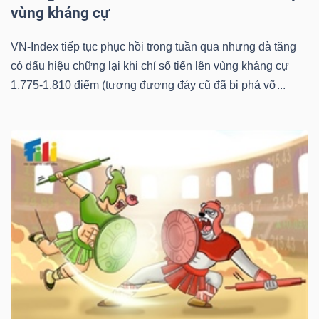
vùng kháng cự
VN-Index tiếp tục phục hồi trong tuần qua nhưng đà tăng
có dấu hiệu chững lại khi chỉ số tiến lên vùng kháng cự
Công
1,775-1,810 điểm (tương đương đáy cũ đã bị phá vỡ...
cụ
đầu
tư
Truyền
thông
tài
chính