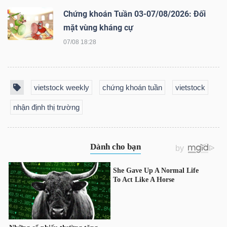
DỊCH
Chứng khoán Tuần 03-07/08/2026: Đối
VỤ
mặt vùng kháng cự
TRUYỀN
07/08 18:28
THÔNG
vietstock weekly
chứng khoán tuần
vietstock
TIỆN
nhận định thị trường
ÍCH
BẤT
ĐỘNG
SẢN