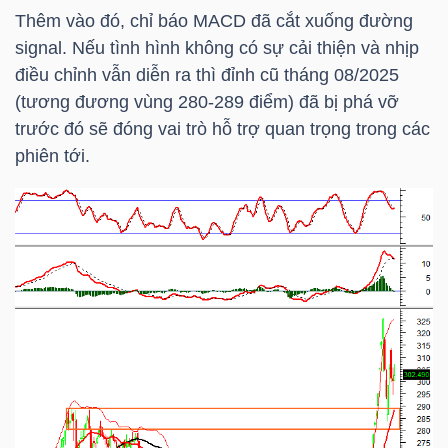
LIỆU
Thêm vào đó, chỉ báo MACD đã cắt xuống đường
signal. Nếu tình hình không có sự cải thiện và nhịp
Ngành
điều chỉnh vẫn diễn ra thì đỉnh cũ tháng 08/2025
(-)
(tương đương vùng 280-289 điểm) đã bị phá vỡ
trước đó sẽ đóng vai trò hỗ trợ quan trọng trong các
VS-
phiên tới.
SECTOR
NĂNG
LƯỢNG