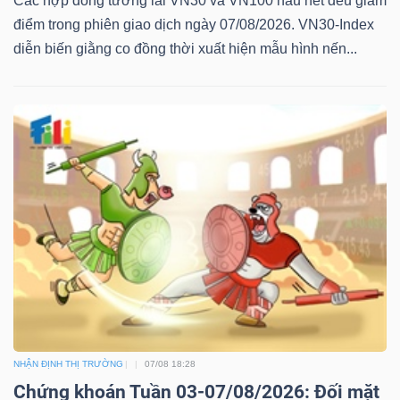
ngữ
Các hợp đồng tương lai VN30 và VN100 hầu hết đều giảm
(-)
điểm trong phiên giao dịch ngày 07/08/2026. VN30-Index
diễn biến giằng co đồng thời xuất hiện mẫu hình nến...
Dịch
vụ
(-)
Đào
tạo
Sách
NHẬN ĐỊNH THỊ TRƯỜNG
07/08 18:28
tài
Chứng khoán Tuần 03-07/08/2026: Đối mặt
chính