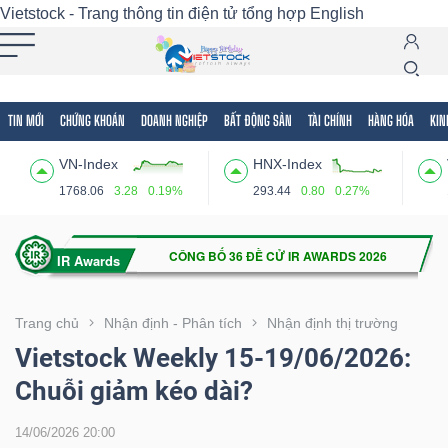
Vietstock - Trang thông tin điện tử tổng hợp
English
TIN MỚI
CHỨNG KHOÁN
DOANH NGHIỆP
BẤT ĐỘNG SẢN
TÀI CHÍNH
HÀNG HÓA
KIN
Tất cả
Tính năng
Ngành
Mã chứng khoán
Lãnh
VN-Index
HNX-Index
Tính
1768.06
3.28
0.19%
293.44
0.80
0.27%
năng
(-)
VIETSTOCK
Trang chủ
Nhận định - Phân tích
Nhận định thị trường
Vietstock Weekly 15-19/06/2026:
Chuỗi giảm kéo dài?
CHỨNG
KHOÁN
14/06/2026 20:00