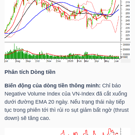
NGUYÊN
VẬT
LIỆU
CÔNG
NGHIỆP
Phân tích Dòng tiền
Biến động của dòng tiền thông minh:
Chỉ báo
Negative Volume Index của
VN-Index
đã cắt xuống
dưới đường
EMA 20
ngày. Nếu trạng thái này tiếp
TIÊU
tục trong phiên tới thì rủi ro sụt giảm bất ngờ (thrust
DÙNG
down) sẽ tăng cao.
KHÔNG
THIẾT