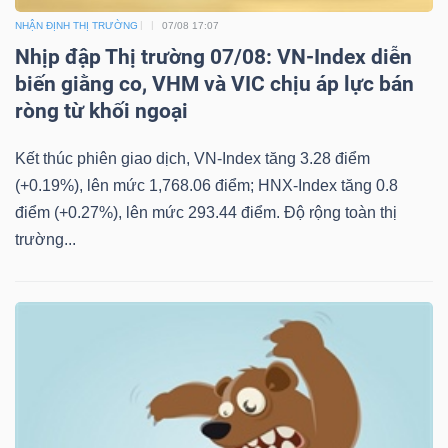
NHẬN ĐỊNH THỊ TRƯỜNG
07/08 17:07
Nhịp đập Thị trường 07/08: VN-Index diễn
biến giằng co, VHM và VIC chịu áp lực bán
Dữ
ròng từ khối ngoại
liệu
tài
Kết thúc phiên giao dịch, VN-Index tăng 3.28 điểm
chính
(+0.19%), lên mức 1,768.06 điểm; HNX-Index tăng 0.8
điểm (+0.27%), lên mức 293.44 điểm. Độ rộng toàn thị
trường...