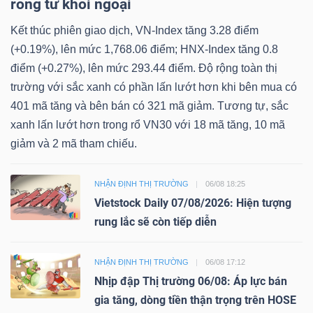
ròng từ khối ngoại
Kết thúc phiên giao dịch, VN-Index tăng 3.28 điểm
(+0.19%), lên mức 1,768.06 điểm; HNX-Index tăng 0.8
điểm (+0.27%), lên mức 293.44 điểm. Độ rộng toàn thị
trường với sắc xanh có phần lấn lướt hơn khi bên mua có
401 mã tăng và bên bán có 321 mã giảm. Tương tự, sắc
xanh lấn lướt hơn trong rổ VN30 với 18 mã tăng, 10 mã
giảm và 2 mã tham chiếu.
NHẬN ĐỊNH THỊ TRƯỜNG
06/08 18:25
Vietstock Daily 07/08/2026: Hiện tượng
rung lắc sẽ còn tiếp diễn
NHẬN ĐỊNH THỊ TRƯỜNG
06/08 17:12
Nhịp đập Thị trường 06/08: Áp lực bán
gia tăng, dòng tiền thận trọng trên HOSE