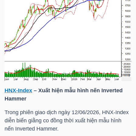
TRÁI
PHIẾU
CÔNG
CỤ
ĐẦU
TƯ
HNX-Index
– Xuất hiện mẫu hình nến Inverted
Hammer
Trong phiên giao dịch ngày 12/06/2026,
HNX-Index
TRUY
diễn biến giằng co đồng thời xuất hiện mẫu hình
XUẤT
nến Inverted Hammer.
DỮ