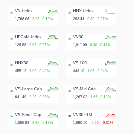
VN-Index
HNX-Index
1,768.06
3.28
0.19%
293.44
0.80
0.27%
UPCoM-Index
VN30
126.88
0.06
0.05%
1,911.09
8.30
0.44%
HNX30
VS 100
455.12
1.93
0.43%
443.10
1.05
0.24%
VS-Large Cap
VS-Mid Cap
641.49
2.23
0.35%
1,267.02
1.65
0.13%
VS-Small Cap
VN30F1M
1,886.93
3.32
0.18%
1,890.10
-5.90
-0.31%