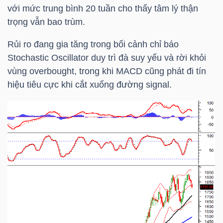
HÀNG
với mức trung bình 20 tuần cho thấy tâm lý thận
HÓA
trọng vẫn bao trùm.
Rủi ro đang gia tăng trong bối cảnh chỉ báo
Stochastic Oscillator duy trì đà suy yếu và rời khỏi
KINH
vùng overbought, trong khi MACD cũng phát đi tín
TẾ
hiệu tiêu cực khi cắt xuống đường signal.
THẾ
GIỚI
ĐÔNG
DƯƠNG