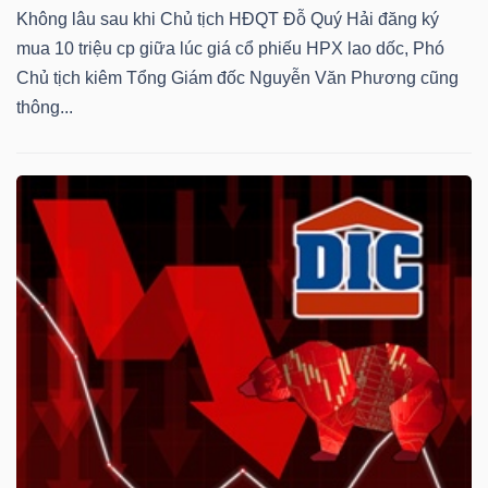
Không lâu sau khi Chủ tịch HĐQT Đỗ Quý Hải đăng ký
mua 10 triệu cp giữa lúc giá cổ phiếu HPX lao dốc, Phó
Chủ tịch kiêm Tổng Giám đốc Nguyễn Văn Phương cũng
thông...