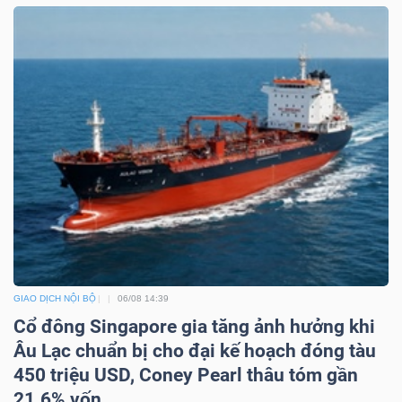
Mã
chứng
khoán
(-)
Tất cả
Cổ phiếu
Chỉ số
Chứng chỉ quỹ
Chứng 
Lãnh
đạo
(-)
Tất cả
Người nội bộ
Người liên quan
Cổ đông lớn
GIAO DỊCH NỘI BỘ
06/08 14:39
Cổ đông Singapore gia tăng ảnh hưởng khi
Tin
Âu Lạc chuẩn bị cho đại kế hoạch đóng tàu
tức
450 triệu USD, Coney Pearl thâu tóm gần
(-)
21.6% vốn