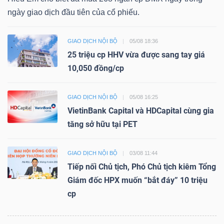
ngày giao dịch đầu tiên của cổ phiếu.
GIAO DỊCH NỘI BỘ
05/08 18:36
25 triệu cp HHV vừa được sang tay giá
10,050 đồng/cp
GIAO DỊCH NỘI BỘ
05/08 16:25
VietinBank Capital và HDCapital cùng gia
tăng sở hữu tại PET
GIAO DỊCH NỘI BỘ
03/08 11:44
Tiếp nối Chủ tịch, Phó Chủ tịch kiêm Tổng
Giám đốc HPX muốn “bắt đáy” 10 triệu
cp