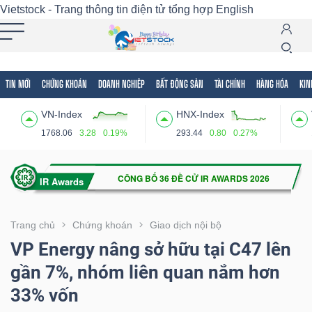
Vietstock - Trang thông tin điện tử tổng hợp
English
TIN MỚI
CHỨNG KHOÁN
DOANH NGHIỆP
BẤT ĐỘNG SẢN
TÀI CHÍNH
HÀNG HÓA
KIN
Tất cả
Tính năng
Ngành
Mã chứng khoán
Lãnh
VN-Index
HNX-Index
Tính
1768.06
3.28
0.19%
293.44
0.80
0.27%
năng
(-)
VIETSTOCK
Trang chủ
Chứng khoán
Giao dịch nội bộ
VP Energy nâng sở hữu tại C47 lên
gần 7%, nhóm liên quan nắm hơn
CHỨNG
33% vốn
KHOÁN