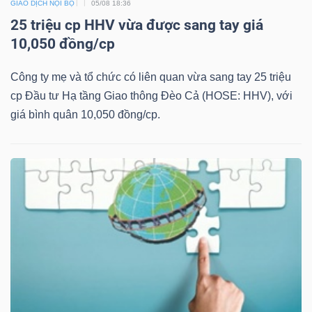
ngữ
GIAO DỊCH NỘI BỘ
05/08 18:36
(-)
25 triệu cp HHV vừa được sang tay giá
10,050 đồng/cp
Dịch
Công ty mẹ và tổ chức có liên quan vừa sang tay 25 triệu
vụ
cp Đầu tư Hạ tầng Giao thông Đèo Cả (HOSE: HHV), với
(-)
giá bình quân 10,050 đồng/cp.
Đào
tạo
Sách
tài
chính