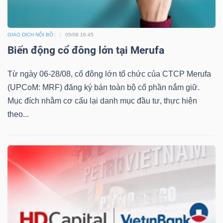
GIAO DỊCH NỘI BỘ
05/08 16:45
Biến động cổ đông lớn tại Merufa
Công
cụ
Từ ngày 06-28/08, cổ đông lớn tổ chức của CTCP Merufa
đầu
(UPCoM: MRF) đăng ký bán toàn bộ cổ phần nắm giữ.
Mục đích nhằm cơ cấu lại danh mục đầu tư, thực hiện
tư
theo...
Truyền
thông
tài
chính