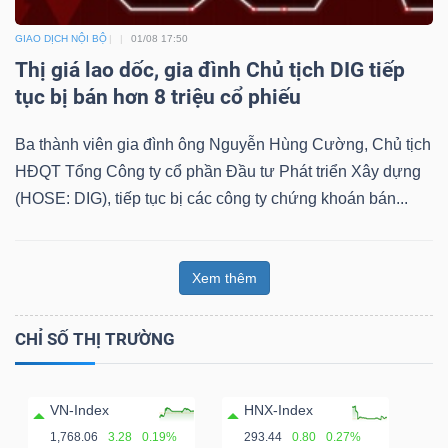
GIAO DỊCH NỘI BỘ
01/08 17:50
Thị giá lao dốc, gia đình Chủ tịch DIG tiếp
tục bị bán hơn 8 triệu cổ phiếu
Ba thành viên gia đình ông Nguyễn Hùng Cường, Chủ tịch
HĐQT Tổng Công ty cổ phần Đầu tư Phát triển Xây dựng
(HOSE: DIG), tiếp tục bị các công ty chứng khoán bán...
Xem thêm
CHỈ SỐ THỊ TRƯỜNG
VN-Index
HNX-Index
1,768.06
3.28
0.19%
293.44
0.80
0.27%