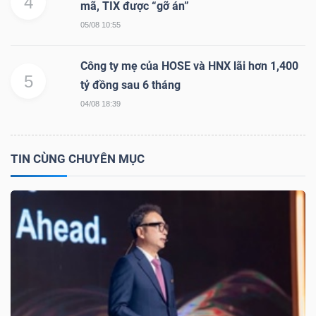
4
mã, TIX được “gỡ án”
YẾU
05/08 10:55
Công ty mẹ của HOSE và HNX lãi hơn 1,400
5
tỷ đồng sau 6 tháng
TIÊU
04/08 18:39
DÙNG
THIẾT
YẾU
TIN CÙNG CHUYÊN MỤC
CHĂM
SÓC
SỨC
KHỎE