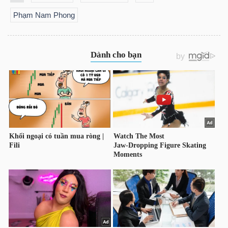
Phạm Nam Phong
TRÁI
PHIẾU
CÔNG
CỤ
ĐẦU
TƯ
TRUY
XUẤT
DỮ