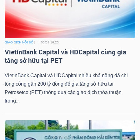
Dữ
liệu
GIAO DỊCH NỘI BỘ
05/08 16:25
tài
VietinBank Capital và HDCapital cùng gia
chính
tăng sở hữu tại PET
VietinBank Capital và HDCapital nhiều khả năng đã chi
tổng cộng gần 200 tỷ đồng để gia tăng sở hữu tại
Petrosetco (PET) thông qua các giao dịch thỏa thuận
trong...