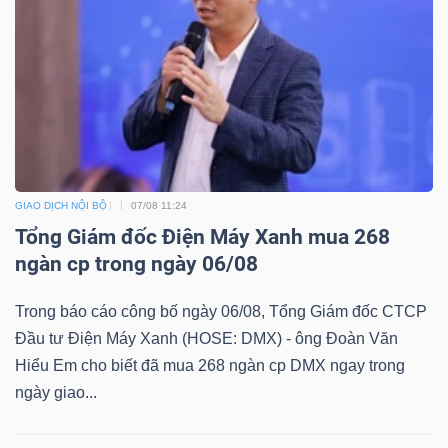
DỊCH
VỤ
TRUYỀN
THÔNG
GIAO DỊCH NỘI BỘ
07/08 11:24
TIỆN
Tổng Giám đốc Điện Máy Xanh mua 268
ÍCH
ngàn cp trong ngày 06/08
Trong báo cáo công bố ngày 06/08, Tổng Giám đốc CTCP
Đầu tư Điện Máy Xanh (HOSE: DMX) - ông Đoàn Văn
BẤT
Hiểu Em cho biết đã mua 268 ngàn cp DMX ngay trong
ĐỘNG
ngày giao...
SẢN