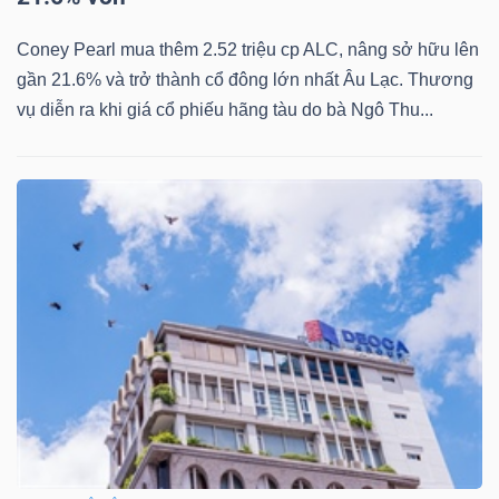
Bài
Coney Pearl mua thêm 2.52 triệu cp ALC, nâng sở hữu lên
viết
gần 21.6% và trở thành cổ đông lớn nhất Âu Lạc. Thương
của
vụ diễn ra khi giá cổ phiếu hãng tàu do bà Ngô Thu...
tác
giả
(-)
Báo
cáo
phân
tích
(-)
Thuật