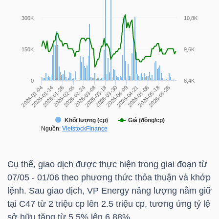
HÀNG
HÓA
KINH
TẾ
THẾ
GIỚI
Cụ thể, giao dịch được thực hiện trong giai đoạn từ
07/05 - 01/06 theo phương thức thỏa thuận và khớp
ĐÔNG
lệnh. Sau giao dịch, VP Energy nâng lượng nắm giữ
DƯƠNG
tại
C47
từ 2 triệu cp lên 2.5 triệu cp, tương ứng tỷ lệ
sở hữu tăng từ 5.5% lên 6.88%.