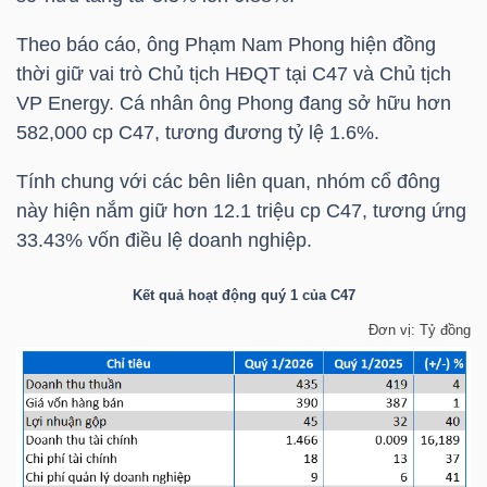
Theo báo cáo, ông
Phạm Nam Phong
hiện đồng
TÀI
thời giữ vai trò Chủ tịch HĐQT tại
C47
và Chủ tịch
CHÍNH
VP Energy. Cá nhân ông Phong đang sở hữu hơn
CÁ
582,000 cp
C47
, tương đương tỷ lệ 1.6%.
NHÂN
Tính chung với các bên liên quan, nhóm cổ đông
này hiện nắm giữ hơn 12.1 triệu cp
C47
, tương ứng
33.43% vốn điều lệ doanh nghiệp.
PHÂN
TÍCH
Kết quả hoạt động quý 1 của
C47
VIETSTOCKFINANCE
Đơn vị: Tỷ đồng
VĨ
MÔ