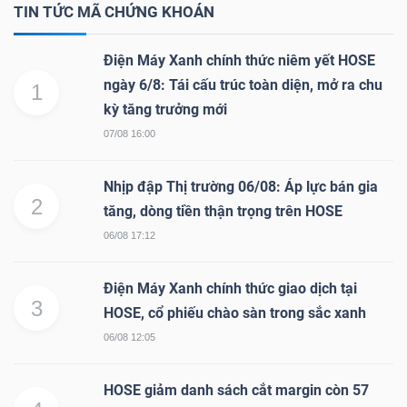
TIN TỨC MÃ CHỨNG KHOÁN
NGUYÊN
VẬT
Điện Máy Xanh chính thức niêm yết HOSE
LIỆU
ngày 6/8: Tái cấu trúc toàn diện, mở ra chu
1
kỳ tăng trưởng mới
07/08 16:00
CÔNG
Nhịp đập Thị trường 06/08: Áp lực bán gia
2
NGHIỆP
tăng, dòng tiền thận trọng trên HOSE
06/08 17:12
Điện Máy Xanh chính thức giao dịch tại
3
HOSE, cổ phiếu chào sàn trong sắc xanh
TIÊU
DÙNG
06/08 12:05
KHÔNG
HOSE giảm danh sách cắt margin còn 57
THIẾT