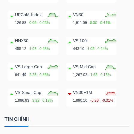
UPCoM-Index
VN30
126.88
0.06
0.05%
1,911.09
8.30
0.44%
HNX30
VS 100
455.12
1.93
0.43%
443.10
1.05
0.24%
VS-Large Cap
VS-Mid Cap
641.49
2.23
0.35%
1,267.02
1.65
0.13%
VS-Small Cap
VN30F1M
1,886.93
3.32
0.18%
1,890.10
-5.90
-0.31%
TIN CHÍNH