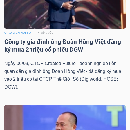
TÀI
GIAO DỊCH NỘI BỘ
4 giờ trước
CHÍNH
Công ty gia đình ông Đoàn Hồng Việt đăng
ký mua 2 triệu cổ phiếu DGW
Ngày 06/08, CTCP Created Future - doanh nghiệp liên
quan đến gia đình ông Đoàn Hồng Việt - đã đăng ký mua
CÔNG
vào 2 triệu cp tại CTCP Thế Giới Số (Digiworld, HOSE:
NGHỆ
DGW).
THÔNG
TIN