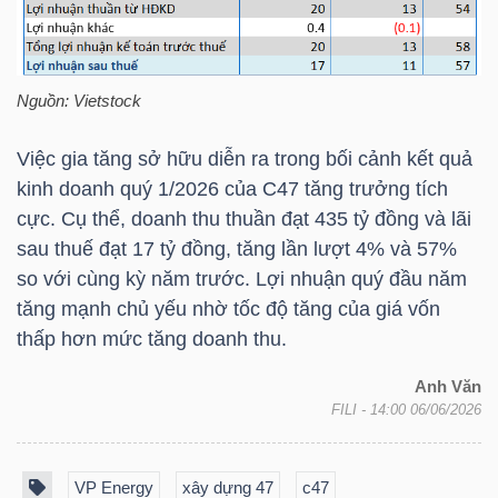
NGÀNH
Nguồn: Vietstock
Việc gia tăng sở hữu diễn ra trong bối cảnh kết quả
DOANH
kinh doanh quý 1/2026 của
C47
tăng trưởng tích
NGHIỆP
cực. Cụ thể, doanh thu thuần đạt 435 tỷ đồng và lãi
sau thuế đạt 17 tỷ đồng, tăng lần lượt 4% và 57%
so với cùng kỳ năm trước. Lợi nhuận quý đầu năm
tăng mạnh chủ yếu nhờ tốc độ tăng của giá vốn
CỔ
thấp hơn mức tăng doanh thu.
PHIẾU
Anh Văn
FILI
- 14:00 06/06/2026
PHÁI
SINH
VP Energy
xây dựng 47
c47