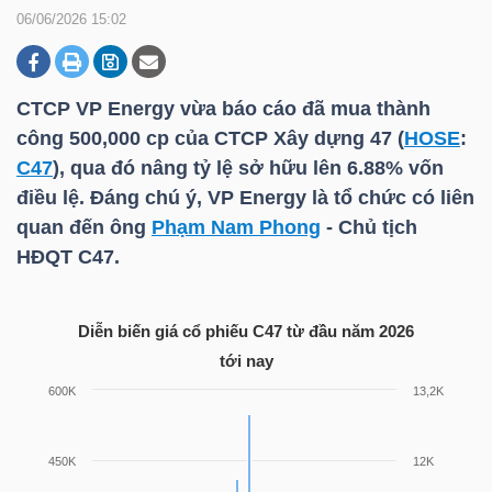
06/06/2026 15:02
DOANH
NGHIỆP
CTCP VP Energy vừa báo cáo đã mua thành
công 500,000 cp của CTCP Xây dựng 47 (
HOSE
:
C47
), qua đó nâng tỷ lệ sở hữu lên 6.88% vốn
điều lệ. Đáng chú ý, VP Energy là tổ chức có liên
BẤT
quan đến ông
Phạm Nam Phong
- Chủ tịch
ĐỘNG
HĐQT
C47
.
SẢN
Diễn biến giá cổ phiếu
C47
từ đầu năm 2026
tới nay
TÀI
CHÍNH