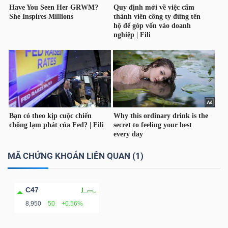
LIỆU
Ngành
(-)
VS-
SECTOR
MÃ CHỨNG KHOÁN LIÊN QUAN (1)
NĂNG
LƯỢNG
C47
8,950
50
+0.56%