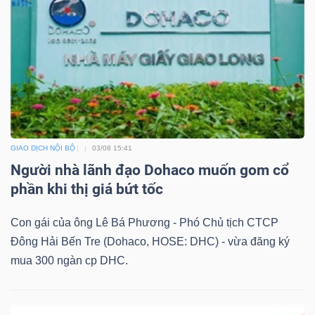
GIAO DỊCH NỘI BỘ
03/08 15:41
Người nhà lãnh đạo Dohaco muốn gom cổ
phần khi thị giá bứt tốc
Con gái của ông Lê Bá Phương - Phó Chủ tịch CTCP
Đông Hải Bến Tre (Dohaco, HOSE: DHC) - vừa đăng ký
mua 300 ngàn cp DHC.