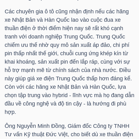
YẾU
Các chuyên gia ô tô cũng nhận định nếu các hãng
xe Nhật Bản và Hàn Quốc lao vào cuộc đua xe
thuần điện ở thời điểm hiện nay sẽ rất khó cạnh
tranh với doanh nghiệp Trung Quốc. Trung Quốc
TIÊU
chiếm ưu thế nhờ quy mô sản xuất áp đảo, chi phí
DÙNG
pin thấp nhất thế giới, chuỗi cung ứng khép kín từ
THIẾT
khai khoáng, sản xuất pin đến lắp ráp, cùng với sự
YẾU
hỗ trợ mạnh mẽ từ chính sách của nhà nước. Điều
này giúp giá xe điện Trung Quốc thấp hơn đáng kể.
Còn với các hãng xe Nhật Bản và Hàn Quốc, lựa
chọn tập trung vào hybrid - lĩnh vực mà họ đang dẫn
đầu về công nghệ và độ tin cậy - là hướng đi phù
CHĂM
hợp.
SÓC
SỨC
Ông Nguyễn Minh Đồng, Giám đốc Công ty TNHH
KHỎE
Tư vấn Kỹ thuật Đức Việt, cho biết dù xe thuần điện