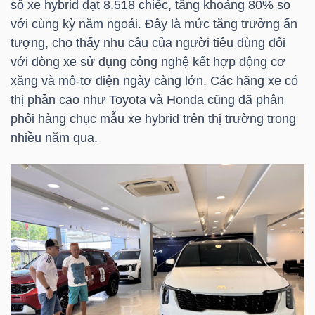
số xe hybrid đạt 8.518 chiếc, tăng khoảng 80% so
HÀNG
với cùng kỳ năm ngoái. Đây là mức tăng trưởng ấn
HÓA
tượng, cho thấy nhu cầu của người tiêu dùng đối
với dòng xe sử dụng công nghệ kết hợp động cơ
xăng và mô-tơ điện ngày càng lớn. Các hãng xe có
KINH
thị phần cao như Toyota và Honda cũng đã phân
TẾ
phối hàng chục mẫu xe hybrid trên thị trường trong
nhiều năm qua.
THẾ
GIỚI
ĐÔNG
DƯƠNG