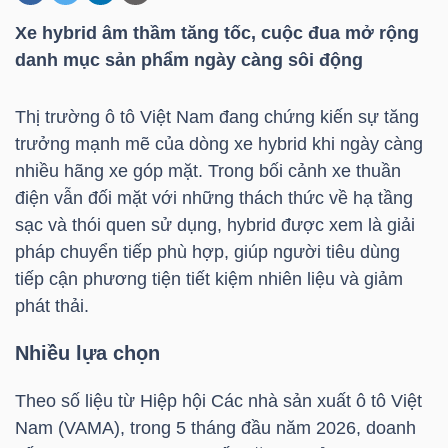
Xe hybrid âm thầm tăng tốc, cuộc đua mở rộng
danh mục sản phẩm ngày càng sôi động
DOANH
NGHIỆP
Thị trường ô tô Việt Nam đang chứng kiến sự tăng
trưởng mạnh mẽ của dòng xe hybrid khi ngày càng
nhiều hãng xe góp mặt. Trong bối cảnh xe thuần
BẤT
điện vẫn đối mặt với những thách thức về hạ tầng
ĐỘNG
sạc và thói quen sử dụng, hybrid được xem là giải
SẢN
pháp chuyển tiếp phù hợp, giúp người tiêu dùng
tiếp cận phương tiện tiết kiệm nhiên liệu và giảm
phát thải.
TÀI
Nhiều lựa chọn
CHÍNH
Theo số liệu từ Hiệp hội Các nhà sản xuất ô tô Việt
Nam (VAMA), trong 5 tháng đầu năm 2026, doanh