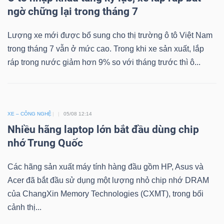
ngờ chững lại trong tháng 7
Bài
viết
Lượng xe mới được bổ sung cho thị trường ô tô Việt Nam
của
trong tháng 7 vẫn ở mức cao. Trong khi xe sản xuất, lắp
tác
ráp trong nước giảm hơn 9% so với tháng trước thì ô...
giả
(-)
XE – CÔNG NGHỆ
05/08 12:14
Báo
Nhiều hãng laptop lớn bắt đầu dùng chip
cáo
nhớ Trung Quốc
phân
tích
Các hãng sản xuất máy tính hàng đầu gồm HP, Asus và
(-)
Acer đã bắt đầu sử dụng một lượng nhỏ chip nhớ DRAM
của ChangXin Memory Technologies (CXMT), trong bối
cảnh thị...
Thuật