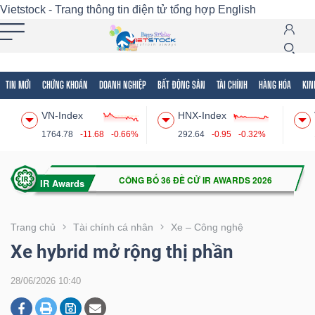
Vietstock - Trang thông tin điện tử tổng hợp
English
TIN MỚI
CHỨNG KHOÁN
DOANH NGHIỆP
BẤT ĐỘNG SẢN
TÀI CHÍNH
HÀNG HÓA
KIN
Tất cả
Tính năng
Ngành
Mã chứng khoán
Lãnh
VN-Index
HNX-Index
Tính
1764.78
-11.68
-0.66%
292.64
-0.95
-0.32%
năng
(-)
VIETSTOCK
Trang chủ
Tài chính cá nhân
Xe – Công nghệ
Xe hybrid mở rộng thị phần
CHỨNG
28/06/2026 10:40
KHOÁN