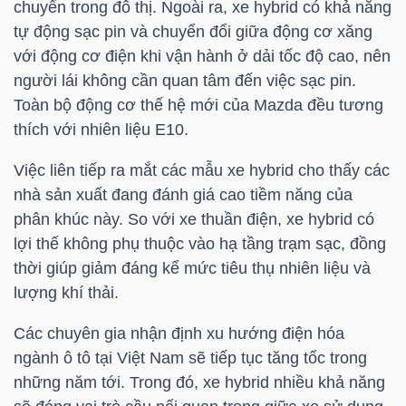
chuyển trong đô thị. Ngoài ra, xe hybrid có khả năng
tự động sạc pin và chuyển đổi giữa động cơ xăng
với động cơ điện khi vận hành ở dải tốc độ cao, nên
TRÁI
người lái không cần quan tâm đến việc sạc pin.
PHIẾU
Toàn bộ động cơ thế hệ mới của Mazda đều tương
thích với nhiên liệu E10.
Việc liên tiếp ra mắt các mẫu xe hybrid cho thấy các
CÔNG
nhà sản xuất đang đánh giá cao tiềm năng của
CỤ
phân khúc này. So với xe thuần điện, xe hybrid có
ĐẦU
lợi thế không phụ thuộc vào hạ tầng trạm sạc, đồng
TƯ
thời giúp giảm đáng kể mức tiêu thụ nhiên liệu và
lượng khí thải.
Các chuyên gia nhận định xu hướng điện hóa
TRUY
ngành ô tô tại Việt Nam sẽ tiếp tục tăng tốc trong
XUẤT
những năm tới. Trong đó, xe hybrid nhiều khả năng
DỮ