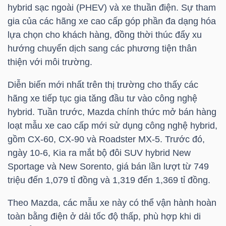
hybrid sạc ngoài (PHEV) và xe thuần điện. Sự tham
gia của các hãng xe cao cấp góp phần đa dạng hóa
lựa chọn cho khách hàng, đồng thời thúc đẩy xu
NGÀNH
hướng chuyển dịch sang các phương tiện thân
thiện với môi trường.
DOANH
Diễn biến mới nhất trên thị trường cho thấy các
hãng xe tiếp tục gia tăng đầu tư vào công nghệ
NGHIỆP
hybrid. Tuần trước, Mazda chính thức mở bán hàng
loạt mẫu xe cao cấp mới sử dụng công nghệ hybrid,
gồm CX-60, CX-90 và Roadster MX-5. Trước đó,
CỔ
ngày 10-6, Kia ra mắt bộ đôi SUV hybrid New
PHIẾU
Sportage và New Sorento, giá bán lần lượt từ 749
triệu đến 1,079 tỉ đồng và 1,319 đến 1,369 tỉ đồng.
Theo Mazda, các mẫu xe này có thể vận hành hoàn
PHÁI
toàn bằng điện ở dải tốc độ thấp, phù hợp khi di
SINH