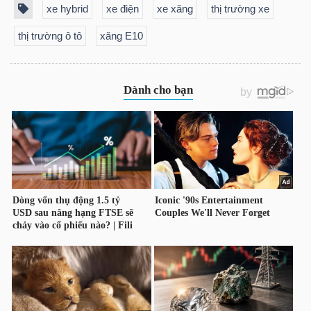
DỊCH
xe hybrid
xe điện
xe xăng
thị trường xe
VỤ
thị trường ô tô
xăng E10
TRUYỀN
THÔNG
TIỆN
ÍCH
BẤT
ĐỘNG
SẢN