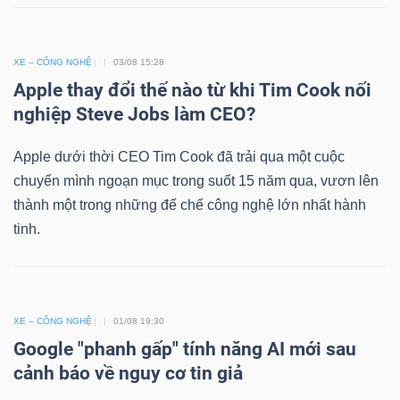
ngữ
(-)
XE – CÔNG NGHỆ
03/08 15:28
Dịch
Apple thay đổi thế nào từ khi Tim Cook nối
vụ
nghiệp Steve Jobs làm CEO?
(-)
Apple dưới thời CEO Tim Cook đã trải qua một cuộc
chuyển mình ngoạn mục trong suốt 15 năm qua, vươn lên
thành một trong những đế chế công nghệ lớn nhất hành
Đào
tinh.
tạo
XE – CÔNG NGHỆ
01/08 19:30
Sách
Google "phanh gấp" tính năng AI mới sau
tài
cảnh báo về nguy cơ tin giả
chính