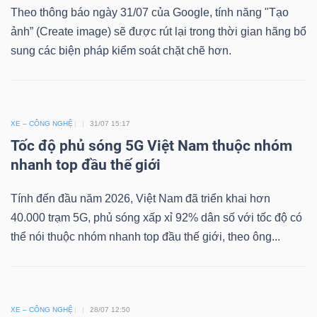
Theo thông báo ngày 31/07 của Google, tính năng "Tạo
ảnh” (Create image) sẽ được rút lại trong thời gian hãng bổ
sung các biện pháp kiểm soát chặt chẽ hơn.
Công
cụ
đầu
XE – CÔNG NGHỆ
31/07 15:17
Tốc độ phủ sóng 5G Việt Nam thuộc nhóm
tư
nhanh top đầu thế giới
Tính đến đầu năm 2026, Việt Nam đã triển khai hơn
40.000 trạm 5G, phủ sóng xấp xỉ 92% dân số với tốc độ có
Truyền
thể nói thuộc nhóm nhanh top đầu thế giới, theo ông...
thông
tài
chính
XE – CÔNG NGHỆ
28/07 12:50