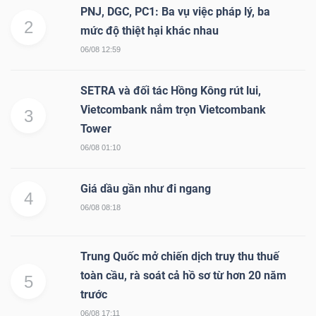
PNJ, DGC, PC1: Ba vụ việc pháp lý, ba
2
mức độ thiệt hại khác nhau
06/08 12:59
SETRA và đối tác Hồng Kông rút lui,
Vietcombank nắm trọn Vietcombank
3
Tower
06/08 01:10
Giá dầu gần như đi ngang
4
06/08 08:18
Trung Quốc mở chiến dịch truy thu thuế
toàn cầu, rà soát cả hồ sơ từ hơn 20 năm
5
trước
06/08 17:11