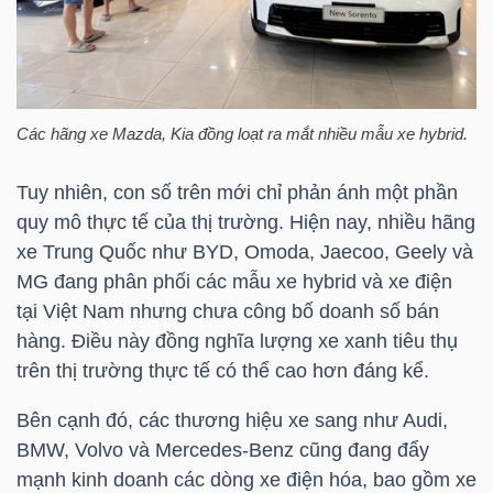
TÀI
CHÍNH
CÁ
Các hãng xe Mazda, Kia đồng loạt ra mắt nhiều mẫu xe hybrid.
NHÂN
Tuy nhiên, con số trên mới chỉ phản ánh một phần
quy mô thực tế của thị trường. Hiện nay, nhiều hãng
PHÂN
xe Trung Quốc như BYD, Omoda, Jaecoo, Geely và
TÍCH
MG đang phân phối các mẫu xe hybrid và xe điện
tại Việt Nam nhưng chưa công bố doanh số bán
VIETSTOCKFINANCE
hàng. Điều này đồng nghĩa lượng xe xanh tiêu thụ
trên thị trường thực tế có thể cao hơn đáng kể.
Bên cạnh đó, các thương hiệu xe sang như Audi,
VĨ
BMW, Volvo và Mercedes-Benz cũng đang đẩy
MÔ
mạnh kinh doanh các dòng xe điện hóa, bao gồm xe