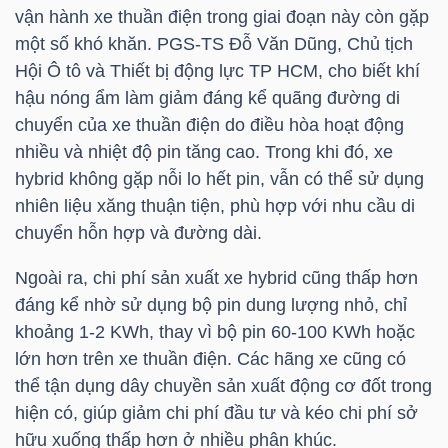
vận hành xe thuần điện trong giai đoạn này còn gặp
NGUYÊN
một số khó khăn. PGS-TS Đỗ Văn Dũng, Chủ tịch
VẬT
Hội Ô tô và Thiết bị động lực
TP HCM
, cho biết khí
LIỆU
hậu nóng ẩm làm giảm đáng kể quãng đường di
chuyển của xe thuần điện do điều hòa hoạt động
nhiều và nhiệt độ pin tăng cao. Trong khi đó, xe
hybrid không gặp nỗi lo hết pin, vẫn có thể sử dụng
CÔNG
nhiên liệu xăng thuận tiện, phù hợp với nhu cầu di
NGHIỆP
chuyển hỗn hợp và đường dài.
Ngoài ra, chi phí sản xuất xe hybrid cũng thấp hơn
đáng kể nhờ sử dụng bộ pin dung lượng nhỏ, chỉ
khoảng 1-2 KWh, thay vì bộ pin 60-100 KWh hoặc
TIÊU
lớn hơn trên xe thuần điện. Các hãng xe cũng có
DÙNG
thể tận dụng dây chuyền sản xuất động cơ đốt trong
KHÔNG
hiện có, giúp giảm chi phí đầu tư và kéo chi phí sở
THIẾT
hữu xuống thấp hơn ở nhiều phân khúc.