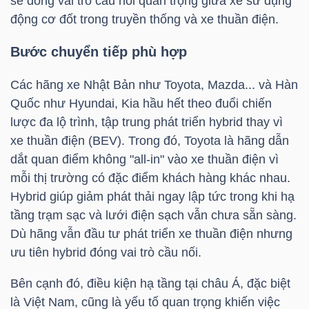
sẽ đóng vai trò cầu nối quan trọng giữa xe sử dụng
LIỆU
động cơ đốt trong truyền thống và xe thuần điện.
Ngành
Bước chuyển tiếp phù hợp
(-)
Các hãng xe Nhật Bản như Toyota, Mazda... và Hàn
VS-
Quốc như Hyundai, Kia hầu hết theo đuổi chiến
SECTOR
lược đa lộ trình, tập trung phát triển hybrid thay vì
xe thuần điện (BEV). Trong đó, Toyota là hãng dẫn
dắt quan điểm không "all-in" vào xe thuần điện vì
mỗi thị trường có đặc điểm khách hàng khác nhau.
Hybrid giúp giảm phát thải ngay lập tức trong khi hạ
tầng trạm sạc và lưới điện sạch vẫn chưa sẵn sàng.
NĂNG
Dù hãng vẫn đầu tư phát triển xe thuần điện nhưng
LƯỢNG
ưu tiên hybrid đóng vai trò cầu nối.
Bên cạnh đó, điều kiện hạ tầng tại châu Á, đặc biệt
là Việt Nam, cũng là yếu tố quan trọng khiến việc