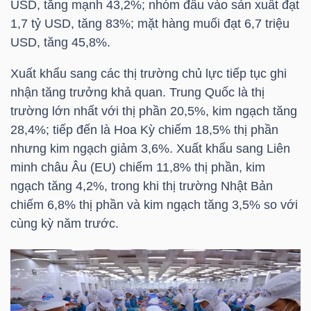
USD, tăng mạnh 43,2%; nhóm đầu vào sản xuất đạt
1,7 tỷ USD, tăng 83%; mặt hàng muối đạt 6,7 triệu
TÀI
USD, tăng 45,8%.
CHÍNH
CÁ
Xuất khẩu sang các thị trường chủ lực tiếp tục ghi
nhận tăng trưởng khả quan. Trung Quốc là thị
NHÂN
trường lớn nhất với thị phần 20,5%, kim ngạch tăng
28,4%; tiếp đến là Hoa Kỳ chiếm 18,5% thị phần
nhưng kim ngạch giảm 3,6%. Xuất khẩu sang Liên
PHÂN
minh châu Âu (EU) chiếm 11,8% thị phần, kim
TÍCH
ngạch tăng 4,2%, trong khi thị trường Nhật Bản
VIETSTOCKFINANCE
chiếm 6,8% thị phần và kim ngạch tăng 3,5% so với
cùng kỳ năm trước.
VĨ
MÔ