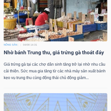
Dữ
liệu
tài
chính
NÔNG SẢN
04/08 14:31
Nhờ bánh Trung thu, giá trứng gà thoát đáy
Giá trứng gà tại các chợ dân sinh tăng trở lại nhờ nhu cầu
cải thiện. Sức mua gia tăng từ các nhà máy sản xuất bánh
kẹo vụ trung thu cùng động thái chủ động giảm...