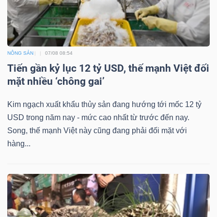
Bài
viết
của
NÔNG SẢN
07/08 08:54
tác
Tiến gần kỷ lục 12 tỷ USD, thế mạnh Việt đối
giả
mặt nhiều ‘chông gai’
(-)
Kim ngạch xuất khẩu thủy sản đang hướng tới mốc 12 tỷ
USD trong năm nay - mức cao nhất từ trước đến nay.
Báo
Song, thế mạnh Việt này cũng đang phải đối mặt với
cáo
hàng...
phân
tích
(-)
Thuật