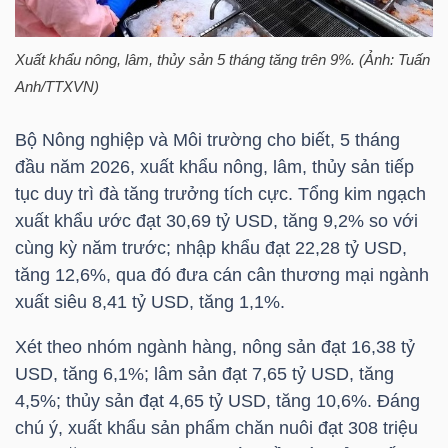
HÀNG
HÓA
Xuất khẩu nông, lâm, thủy sản 5 tháng tăng trên 9%. (Ảnh: Tuấn
Anh/TTXVN)
KINH
Bộ Nông nghiệp và Môi trường cho biết, 5 tháng
TẾ
đầu năm 2026, xuất khẩu nông, lâm, thủy sản tiếp
tục duy trì đà tăng trưởng tích cực. Tổng kim ngạch
xuất khẩu ước đạt 30,69 tỷ USD, tăng 9,2% so với
cùng kỳ năm trước; nhập khẩu đạt 22,28 tỷ USD,
THẾ
tăng 12,6%, qua đó đưa cán cân thương mại ngành
GIỚI
xuất siêu 8,41 tỷ USD, tăng 1,1%.
Xét theo nhóm ngành hàng, nông sản đạt 16,38 tỷ
USD, tăng 6,1%; lâm sản đạt 7,65 tỷ USD, tăng
ĐÔNG
4,5%; thủy sản đạt 4,65 tỷ USD, tăng 10,6%. Đáng
DƯƠNG
chú ý, xuất khẩu sản phẩm chăn nuôi đạt 308 triệu