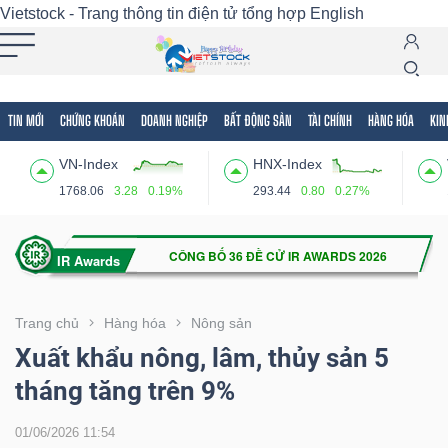
Vietstock - Trang thông tin điện tử tổng hợp
English
TIN MỚI
CHỨNG KHOÁN
DOANH NGHIỆP
BẤT ĐỘNG SẢN
TÀI CHÍNH
HÀNG HÓA
KIN
Tất cả
Tính năng
Ngành
Mã chứng khoán
Lãnh
VN-Index
HNX-Index
Tính
1768.06
3.28
0.19%
293.44
0.80
0.27%
năng
(-)
VIETSTOCK
Trang chủ
Hàng hóa
Nông sản
Xuất khẩu nông, lâm, thủy sản 5
tháng tăng trên 9%
CHỨNG
KHOÁN
01/06/2026 11:54