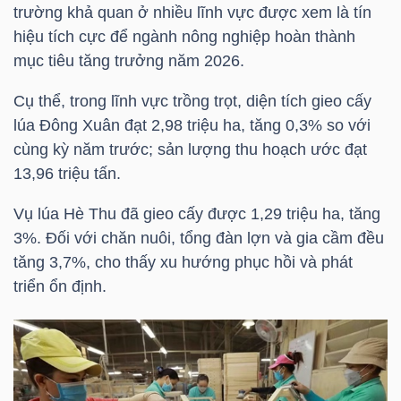
trường khả quan ở nhiều lĩnh vực được xem là tín
hiệu tích cực để ngành nông nghiệp hoàn thành
mục tiêu tăng trưởng năm 2026.
TRÁI
PHIẾU
Cụ thể, trong lĩnh vực trồng trọt, diện tích gieo cấy
lúa Đông Xuân đạt 2,98 triệu ha, tăng 0,3% so với
cùng kỳ năm trước; sản lượng thu hoạch ước đạt
13,96 triệu tấn.
CÔNG
CỤ
Vụ lúa Hè Thu đã gieo cấy được 1,29 triệu ha, tăng
ĐẦU
3%. Đối với chăn nuôi, tổng đàn lợn và gia cầm đều
TƯ
tăng 3,7%, cho thấy xu hướng phục hồi và phát
triển ổn định.
TRUY
XUẤT
DỮ