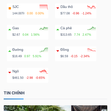
SJC
Dầu thô
144.00Tr
0.00
0.00%
$77.08
-0.96
-1.24%
Gas
Cà phê
$2.67
0.04
1.56%
$313.65
7.74
2.47%
Đường
Đồng
$16.49
0.97
5.91%
$6.59
-0.15
-2.34%
Ngô
$461.50
-2.98
-0.65%
TIN CHÍNH