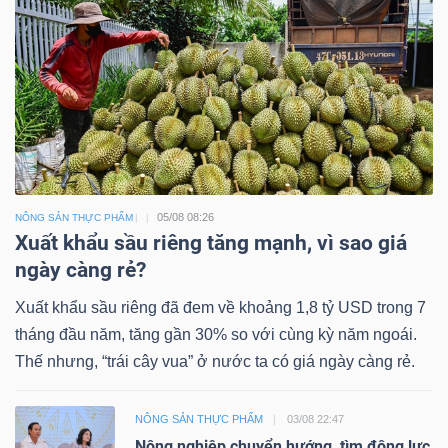
05/08 08:26
NÔNG SẢN THỰC PHẨM
Xuất khẩu sầu riêng tăng mạnh, vì sao giá
ngày càng rẻ?
Xuất khẩu sầu riêng đã đem về khoảng 1,8 tỷ USD trong 7
tháng đầu năm, tăng gần 30% so với cùng kỳ năm ngoái.
Thế nhưng, “trái cây vua” ở nước ta có giá ngày càng rẻ.
NÔNG SẢN THỰC PHẨM
03/08 22:47
Nông nghiệp chuyển hướng, tìm động lực