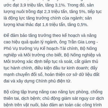
NGUYÊN
ước đạt 3,9 triệu tấn, tăng 3,1%. Trong đó, sản
VẬT
lượng nuôi trồng đạt 2,3 triệu tấn, tăng 5%, tiếp tục
LIỆU
là động lực tăng trưởng chính của ngành; sản
lượng khai thác đạt 1,6 triệu tấn, tăng 0,5%.
Để đảm bảo tăng trưởng theo kế hoạch và nâng
cao hiệu quả quản lý ngành, ông Trần Gia Long -
CÔNG
Phó Vụ trưởng Vụ Kế hoạch-Tài chính, Bộ Nông
NGHIỆP
nghiệp và Môi trường cho biết, Bộ Nông nghiệp và
Môi trường xác định tiếp tục rà soát, cắt giảm thủ
tục hành chính, điều kiện đầu tư kinh doanh; đẩy
mạnh chuyển đổi số, hoàn thiện cơ sở dữ liệu đất
đai và xây dựng Chính phủ điện tử.
TIÊU
DÙNG
Bộ cũng tập trung nâng cao năng lực phòng, chống
KHÔNG
thiên tai, dịch bệnh; chủ động giám sát nguy cơ dịch
THIẾT
bệnh trên vật nuôi, bảo đảm an toàn các công trình