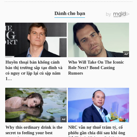
DỊCH
VỤ
TRUYỀN
THÔNG
TIỆN
ÍCH
BẤT
ĐỘNG
SẢN