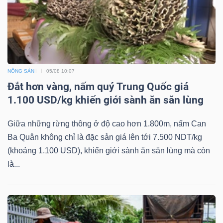
ngữ
(-)
Dịch
vụ
NÔNG SẢN
05/08 10:07
(-)
Đắt hơn vàng, nấm quý Trung Quốc giá
1.100 USD/kg khiến giới sành ăn săn lùng
Đào
Giữa những rừng thông ở độ cao hơn 1.800m, nấm Can
tạo
Ba Quân không chỉ là đặc sản giá lên tới 7.500 NDT/kg
(khoảng 1.100 USD), khiến giới sành ăn săn lùng mà còn
là...
Sách
tài
chính