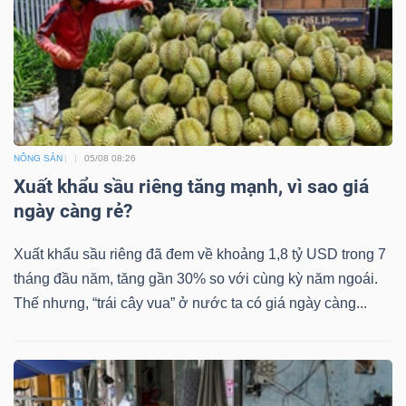
Công
cụ
đầu
NÔNG SẢN
05/08 08:26
Xuất khẩu sầu riêng tăng mạnh, vì sao giá
tư
ngày càng rẻ?
Xuất khẩu sầu riêng đã đem về khoảng 1,8 tỷ USD trong 7
tháng đầu năm, tăng gần 30% so với cùng kỳ năm ngoái.
Truyền
Thế nhưng, “trái cây vua” ở nước ta có giá ngày càng...
thông
tài
chính