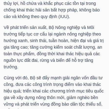
YẾU
thủy lợi, hồ chứa và khắc phục các tồn tại trong
chống khai thác hải sản bất hợp pháp, không báo
cáo và không theo quy định (IUU).
Về phát triển sản xuất, Bộ Nông nghiệp và Môi
TIÊU
trường tiếp tục cơ cấu lại ngành nông nghiệp theo
DÙNG
hướng xanh, sinh thái, tuần hoàn, hiện đại và giá trị
THIẾT
gia tăng cao; tăng cường kiểm soát chất lượng, an
YẾU
toàn thực phẩm, đồng thời khai thác hiệu quả các
nguồn lực đất đai, rừng và biển để hỗ trợ tăng
trưởng.
Cùng với đó, Bộ sẽ đẩy mạnh giải ngân vốn đầu tư
CHĂM
công, đưa các công trình trọng điểm vào khai thác
SÓC
hiệu quả; triển khai các chương trình mục tiêu quốc
SỨC
gia về xây dựng nông thôn mới, giảm nghèo bền
KHỎE
vững và phát triển vùng đồng bào dân tộc thiểu số,