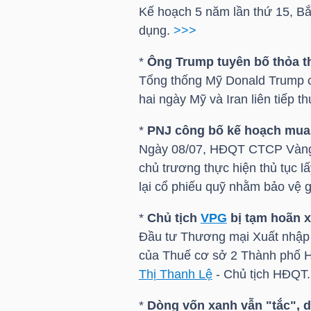
HÀNG
Kế hoạch 5 năm lần thứ 15, Bắ
HÓA
dụng.
>>>
*
Ông Trump tuyên bố thỏa th
Tổng thống Mỹ Donald Trump cho
KINH
hai ngày Mỹ và Iran liên tiếp t
TẾ
*
PNJ
công bố kế hoạch mua l
Ngày 08/07, HĐQT CTCP Vàng
chủ trương thực hiện thủ tục
THẾ
lại cổ phiếu quỹ nhằm bảo vệ g
GIỚI
*
Chủ tịch
VPG
bị tạm hoãn x
Đầu tư Thương mại Xuất nhập 
của Thuế cơ sở 2 Thành phố H
ĐÔNG
Thị Thanh Lệ
- Chủ tịch HĐQT
DƯƠNG
*
Dòng vốn xanh vẫn "tắc", d