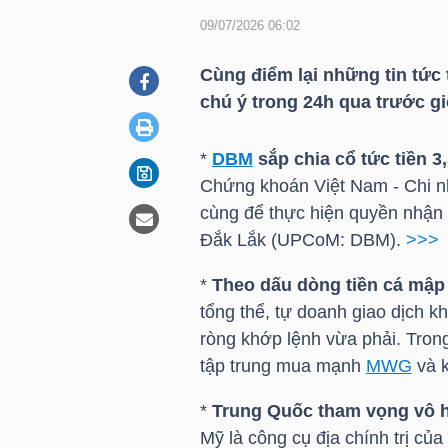
09/07/2026 06:02
DOANH
Cùng điểm lại những tin tức 
NGHIỆP
chú ý trong 24h qua trước g
*
DBM
sắp chia cổ tức tiền 3
Chứng khoán Việt Nam - Chi 
BẤT
cùng để thực hiện quyền nhận 
ĐỘNG
Đắk Lắk (UPCoM:
DBM
).
>>>
SẢN
*
Theo dấu dòng tiền cá mập
tổng thể, tự doanh giao dịch k
ròng khớp lệnh vừa phải. Trong
TÀI
tập trung mua mạnh
MWG
và 
CHÍNH
*
Trung Quốc tham vọng vô 
Mỹ là công cụ địa chính trị củ