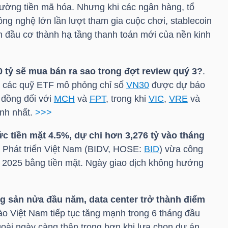
rường tiền mã hóa. Nhưng khi các ngân hàng, tổ
ng nghệ lớn lần lượt tham gia cuộc chơi, stablecoin
n đầu cơ thành hạ tầng thanh toán mới của nền kinh
tỷ sẽ mua bán ra sao trong đợt review quý 3?
.
 các quỹ ETF mô phỏng chỉ số
VN30
được dự báo
 đồng đối với
MCH
và
FPT
, trong khi
VIC
,
VRE
và
ạnh nhất.
>>>
c tiền mặt 4.5%, dự chi hơn 3,276 tỷ vào tháng
Phát triển Việt Nam (
BIDV
,
HOSE
:
BID
) vừa công
ăm 2025 bằng tiền mặt. Ngày giao dịch không hưởng
g sản nửa đầu năm, data center trở thành điểm
ào Việt Nam tiếp tục tăng mạnh trong 6 tháng đầu
ài ngày càng thận trọng hơn khi lựa chọn dự án.