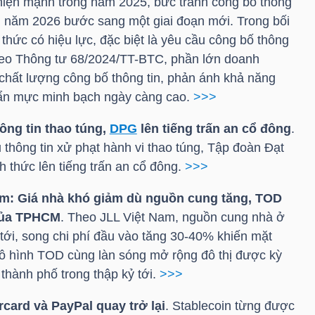
 thiện mạnh trong năm 2025, bức tranh công bố thông
án năm 2026 bước sang một giai đoạn mới. Trong bối
thức có hiệu lực, đặc biệt là yêu cầu công bố thông
heo Thông tư 68/2024/
TT-BTC
, phần lớn doanh
t chất lượng công bố thông tin, phản ánh khả năng
huẩn mực minh bạch ngày càng cao.
>>>
ông tin thao túng,
DPG
lên tiếng trấn an cổ đông
.
thông tin xử phạt hành vi thao túng, Tập đoàn Đạt
nh thức lên tiếng trấn an cổ đông.
>>>
m: Giá nhà khó giảm dù nguồn cung tăng, TOD
của TPHCM
. Theo JLL Việt Nam, nguồn cung nhà ở
tới, song chi phí đầu vào tăng 30-40% khiến mặt
mô hình TOD cùng làn sóng mở rộng đô thị được kỳ
 thành phố trong thập kỷ tới.
>>>
rcard và PayPal quay trở lại
. Stablecoin từng được