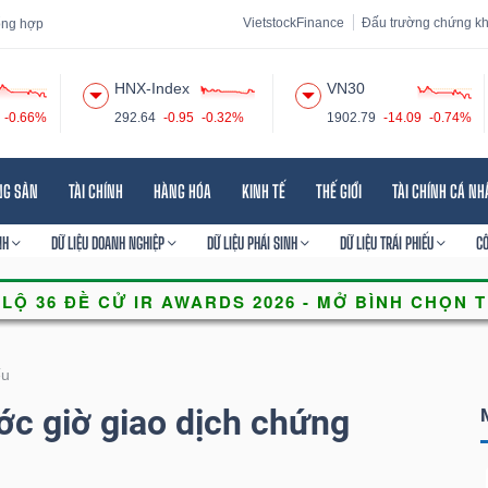
VietstockFinance
Đấu trường chứng k
tổng hợp
HNX-Index
VN30
-0.66%
292.64
-0.95
-0.32%
1902.79
-14.09
-0.74%
 đạo
Tin tức
Báo cáo phân tích
Thuật ngữ
Dịch vụ
NG SẢN
TÀI CHÍNH
HÀNG HÓA
KINH TẾ
THẾ GIỚI
TÀI CHÍNH CÁ N
NH
DỮ LIỆU DOANH NGHIỆP
DỮ LIỆU PHÁI SINH
DỮ LIỆU TRÁI PHIẾU
C
ếu
ớc giờ giao dịch chứng