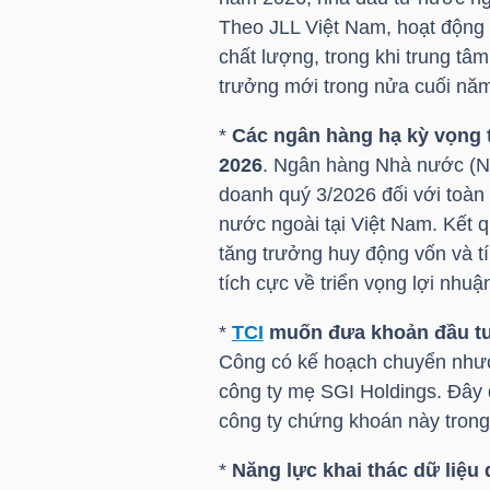
LIỆU
Theo JLL Việt Nam, hoạt động 
chất lượng, trong khi trung tâ
Ngành
trưởng mới trong nửa cuối nă
(-)
*
Các ngân hàng hạ kỳ vọng t
VS-
2026
. Ngân hàng Nhà nước (N
SECTOR
doanh quý 3/2026 đối với toàn
nước ngoài tại Việt Nam. Kết 
tăng trưởng huy động vốn và tí
tích cực về triển vọng lợi nhu
*
TCI
muốn đưa khoản đầu tư
NĂNG
Công có kế hoạch chuyển nhượ
LƯỢNG
công ty mẹ
SGI
Holdings. Đây 
công ty chứng khoán này trong
*
Năng lực khai thác dữ liệu