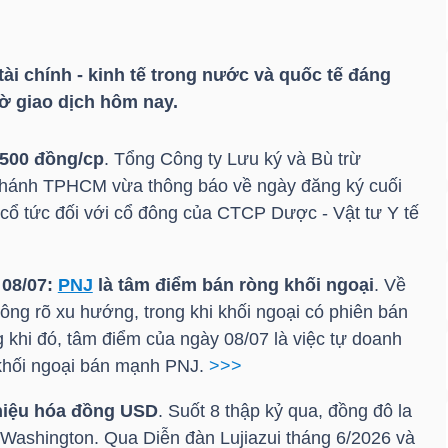
tài chính - kinh tế trong nước và quốc tế đáng
iờ giao dịch hôm nay.
,500 đồng/cp
. Tổng Công ty Lưu ký và Bù trừ
nhánh TPHCM vừa thông báo về ngày đăng ký cuối
cổ tức đối với cổ đông của CTCP Dược - Vật tư Y tế
 08/07:
PNJ
là tâm điểm bán ròng khối ngoại
. Về
hông rõ xu hướng, trong khi khối ngoại có phiên bán
 khi đó, tâm điểm của ngày 08/07 là việc tự doanh
khối ngoại bán mạnh
PNJ
.
>>>
hiệu hóa
đồng USD
. Suốt 8 thập kỷ qua, đồng đô la
a Washington. Qua Diễn đàn Lujiazui tháng 6/2026 và