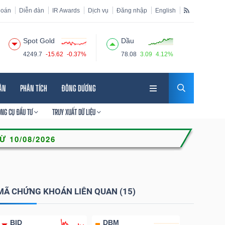
hoán
Diễn đàn
IR Awards
Dịch vụ
Đăng nhập
English
Spot Gold
Dầu
4249.7
-15.62
-0.37%
78.08
3.09
4.12%
HÂN
PHÂN TÍCH
ĐÔNG DƯƠNG
ÔNG CỤ ĐẦU TƯ
TRUY XUẤT DỮ LIỆU
MÃ CHỨNG KHOÁN LIÊN QUAN (15)
BID
DBM