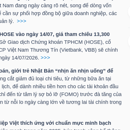
t Nam đang ngày càng rõ nét, song để dòng vốn
tế cần sự phối hợp đồng bộ giữa doanh nghiệp, các
uản lý.
>>>
HOSE
vào ngày 14/07, giá tham chiếu 13,300
a Sở Giao dịch Chứng khoán TPHCM (
HOSE
), cổ
P Việt Nam Thương Tín (Vietbank,
VBB
) sẽ chính
ngày 14/07/2026.
>>>
án, giới trẻ Nhật Bản “nhịn ăn nhịn uống” để
g cắt giảm đủ loại chi tiêu, từ những bữa ăn tại
lịch, để dành nhiều tiền hơn cho các tài khoản đầu
chỉ đến từ tâm lý sợ bỏ lỡ (FOMO) trước đà tăng của
 từ nỗi lo ngày càng lớn về tương lai tài chính trong
iệp Việt thích ứng với chuẩn mực minh bạch