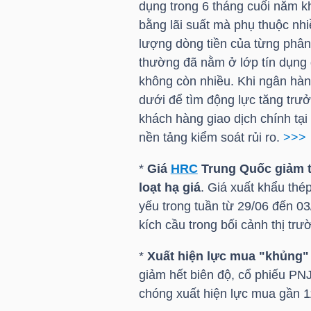
dụng trong 6 tháng cuối năm k
NGUYÊN
bằng lãi suất mà phụ thuộc n
VẬT
lượng dòng tiền của từng phân
LIỆU
thường đã nằm ở lớp tín dụng đ
không còn nhiều. Khi ngân hà
dưới để tìm động lực tăng trưởn
khách hàng giao dịch chính tạ
CÔNG
nền tảng kiểm soát rủi ro.
>>>
NGHIỆP
*
Giá
HRC
Trung Quốc giảm t
loạt hạ giá
. Giá xuất khẩu thé
yếu trong tuần từ 29/06 đến 0
kích cầu trong bối cảnh thị t
TIÊU
*
Xuất hiện lực mua "khủng"
DÙNG
giảm hết biên độ, cổ phiếu
PN
KHÔNG
chóng xuất hiện lực mua gần 1
THIẾT