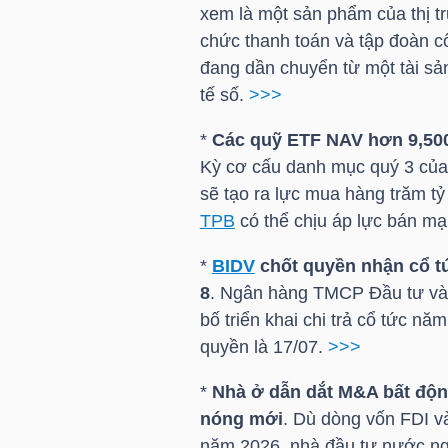
xem là một sản phẩm của thị t
chức thanh toán và tập đoàn cô
đang dần chuyển từ một tài sả
TRÁI
tế số.
>>>
PHIẾU
*
Các quỹ ETF NAV hơn 9,500 
Kỳ cơ cấu danh mục quý 3 của
sẽ tạo ra lực mua hàng trăm tỷ
CÔNG
TPB
có thể chịu áp lực bán m
CỤ
ĐẦU
*
BIDV
chốt quyền nhận cổ tứ
TƯ
8
. Ngân hàng TMCP Đầu tư và 
bố triển khai chi trả cổ tức n
quyền là 17/07.
>>>
TRUY
*
Nhà ở dẫn dắt M&A bất độn
XUẤT
nóng mới
. Dù dòng vốn FDI v
DỮ
năm 2026, nhà đầu tư nước ngo