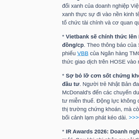
đổi xanh của doanh nghiệp Việ
xanh thực sự đi vào nền kinh 
TÀI
tổ chức tài chính và cơ quan q
CHÍNH
CÁ
*
Vietbank sẽ chính thức lên
NHÂN
đồng/cp
. Theo thông báo củ
phiếu
VBB
của Ngân hàng TMC
thức giao dịch trên
HOSE
vào 
PHÂN
*
Sợ bỏ lỡ cơn sốt chứng kho
TÍCH
đầu tư
. Người trẻ Nhật Bản đan
VIETSTOCKFINANCE
McDonald's đến các chuyến du 
tư miễn thuế. Động lực không 
thị trường chứng khoán, mà còn
bối cảnh lạm phát kéo dài.
>>>
VĨ
*
IR Awards 2026: Doanh ngh
MÔ