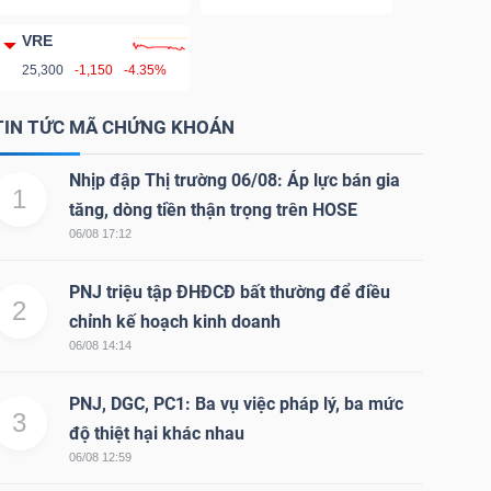
VRE
25,300
-1,150
-4.35%
TIN TỨC MÃ CHỨNG KHOÁN
Nhịp đập Thị trường 06/08: Áp lực bán gia
1
tăng, dòng tiền thận trọng trên HOSE
06/08 17:12
PNJ triệu tập ĐHĐCĐ bất thường để điều
2
chỉnh kế hoạch kinh doanh
06/08 14:14
PNJ, DGC, PC1: Ba vụ việc pháp lý, ba mức
3
độ thiệt hại khác nhau
06/08 12:59