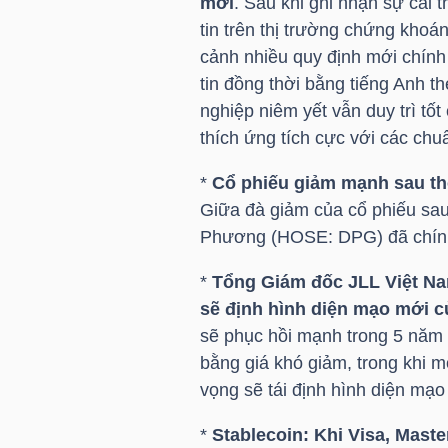
mới
. Sau khi ghi nhận sự cải
tin trên thị trường chứng kho
cảnh nhiều quy định mới chính 
NGÀNH
tin đồng thời bằng tiếng Anh t
nghiệp niêm yết vẫn duy trì tố
thích ứng tích cực với các c
DOANH
*
Cổ phiếu giảm mạnh sau th
NGHIỆP
Giữa đà giảm của cổ phiếu sau 
Phương (
HOSE
:
DPG
) đã chí
*
Tổng Giám đốc JLL Việt Na
CỔ
sẽ định hình diện mạo mới 
PHIẾU
sẽ phục hồi mạnh trong 5 năm 
bằng giá khó giảm, trong khi 
vọng sẽ tái định hình diện mạo
PHÁI
*
Stablecoin: Khi Visa, Maste
SINH