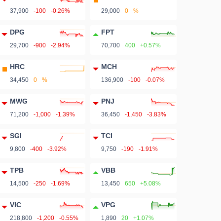
37,900
-100
-0.26%
29,000
0
%
DPG
FPT
29,700
-900
-2.94%
70,700
400
+0.57%
HRC
MCH
34,450
0
%
136,900
-100
-0.07%
MWG
PNJ
71,200
-1,000
-1.39%
36,450
-1,450
-3.83%
SGI
TCI
9,800
-400
-3.92%
9,750
-190
-1.91%
TPB
VBB
14,500
-250
-1.69%
13,450
650
+5.08%
VIC
VPG
218,800
-1,200
-0.55%
1,890
20
+1.07%