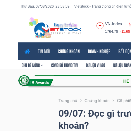
Thứ Sáu, 07/08/2026
23:54:00
Vietstock - Trang thông tin điện tử 
VN-Index
1764.78
-11.68
Tất cả
Tính năng
Ngành
Mã chứng khoán
Lãnh
TIN MỚI
CHỨNG KHOÁN
DOANH NGHIỆP
BẤT ĐỘ
Tính
năng
CHỦ ĐỀ NÓNG
CÔNG BỐ THÔNG TIN
DỮ LIỆU VĨ MÔ
DỮ LIỆU NGÀ
(-)
VIETSTOCK
Trang chủ
Chứng khoán
Cổ phi
09/07: Đọc gì trư
CHỨNG
khoán?
KHOÁN