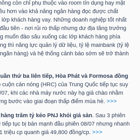
hông còn chỉ phụ thuộc vào room tín dụng hay mặt
hiều hơn vào khả năng ngân hàng đọc được chất
 lớp khách hàng vay. Những doanh nghiệp tốt nhất
ầu tiên - nơi rủi ro thấp nhưng dư địa tăng trưởng
ng muốn đào sâu xuống các lớp khách hàng phía
g thì năng lực quản lý dữ liệu, tỷ lệ mainbank (tỷ lệ
i ngân hàng) và hệ thống cảnh báo sớm sẽ trở thành
uần thứ ba liên tiếp, Hòa Phát và Formosa đồng
p cuộn cán nóng (
HRC
) của Trung Quốc tiếp tục suy
3/07, khi các nhà máy nước này hạ giá chào nhằm
rường bước vào giai đoạn thấp điểm mùa hè.
>>>
 hàng trăm tỷ kéo
PNJ
khỏi giá sàn
. Sau 3 phiên
J
tiếp tục bị bán mạnh đầu phiên 08/07 nhưng nhanh
1 triệu cp quanh giá 49,800 đồng/cp.
>>>