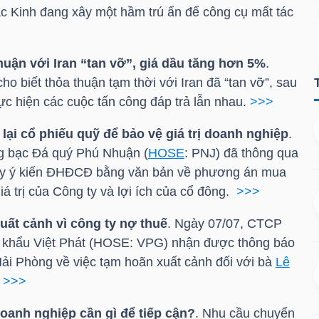
c Kinh đang xây một hầm trú ẩn để công cụ mất tác
uận với Iran “tan vỡ”, giá dầu tăng hơn 5%
.
 biết thỏa thuận tạm thời với Iran đã “tan vỡ”, sau
hực hiện các cuộc tấn công đáp trả lẫn nhau.
>>>
ại cổ phiếu quỹ để bảo vệ giá trị doanh nghiệp
.
 bạc Đá quý Phú Nhuận (
HOSE
:
PNJ
) đã thông qua
 lấy ý kiến ĐHĐCĐ bằng văn bản về phương án mua
iá trị của Công ty và lợi ích của cổ đông.
>>>
uất cảnh vì công ty nợ thuế
. Ngày 07/07, CTCP
khẩu Việt Phát (
HOSE
:
VPG
) nhận được thông báo
ải Phòng về việc tạm hoãn xuất cảnh đối với bà
Lê
.
>>>
oanh nghiệp cần gì để tiếp cận?
. Nhu cầu chuyển