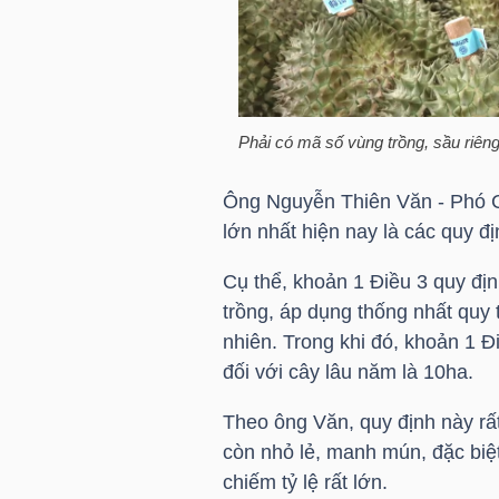
TÀI
CHÍNH
CÁ
Phải có mã số vùng trồng, sầu riên
NHÂN
Ông Nguyễn Thiên Văn - Phó C
lớn nhất hiện nay là các quy 
PHÂN
Cụ thể, khoản 1 Điều 3 quy địn
TÍCH
trồng, áp dụng thống nhất quy 
VIETSTOCKFINANCE
nhiên. Trong khi đó, khoản 1 Đi
đối với cây lâu năm là 10ha.
Theo ông Văn, quy định này rất
VĨ
còn nhỏ lẻ, manh mún, đặc biệ
MÔ
chiếm tỷ lệ rất lớn.