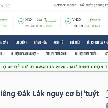
VietstockFinance
Đấu trường chứng k
tổng hợp
HNX-Index
VN30
0.19%
293.44
0.80
0.27%
1911.09
8.30
0.44%
 đạo
Tin tức
Báo cáo phân tích
Thuật ngữ
Dịch vụ
NG SẢN
TÀI CHÍNH
HÀNG HÓA
KINH TẾ
THẾ GIỚI
TÀI CHÍNH CÁ N
NH
DỮ LIỆU DOANH NGHIỆP
DỮ LIỆU PHÁI SINH
DỮ LIỆU TRÁI PHIẾU
C
iêng Đắk Lắk nguy cơ bị 'tuýt