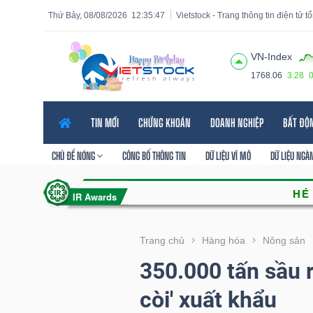
Thứ Bảy, 08/08/2026
12:35:48
Vietstock - Trang thông tin điện tử 
VN-Index
1768.06
3.28
Tất cả
Tính năng
Ngành
Mã chứng khoán
Lãnh
TIN MỚI
CHỨNG KHOÁN
DOANH NGHIỆP
BẤT ĐỘ
Tính
năng
CHỦ ĐỀ NÓNG
CÔNG BỐ THÔNG TIN
DỮ LIỆU VĨ MÔ
DỮ LIỆU NGÀ
(-)
VIETSTOCK
Trang chủ
Hàng hóa
Nông sản
350.000 tấn sầu r
CHỨNG
còi' xuất khẩu
KHOÁN