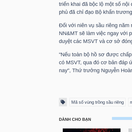
triển khai đã bộc lộ một số nộ
LIỆU
phủ đã chỉ đạo Bộ khẩn trươn
Ngành
Đối với niên vụ sầu riêng năm
(-)
NN&MT sẽ làm việc ngay với ph
duyệt các MSVT và cơ sở đóng
VS-
SECTOR
"Nếu toàn bộ hồ sơ được chấp 
có MSVT, qua đó cơ bản đáp ứ
nay", Thứ trưởng Nguyễn Hoà
NĂNG
LƯỢNG
Mã số vùng trồng sầu riêng
m