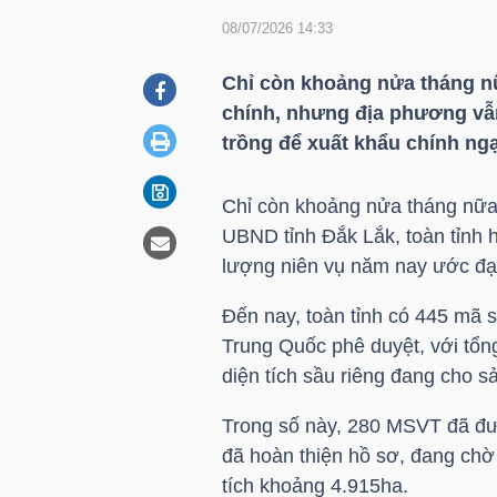
08/07/2026 14:33
DOANH
Chỉ còn khoảng nửa tháng n
NGHIỆP
chính, nhưng địa phương vẫ
trồng để xuất khẩu chính ng
Chỉ còn khoảng nửa tháng nữa
BẤT
UBND tỉnh Đắk Lắk, toàn tỉnh 
ĐỘNG
lượng niên vụ năm nay ước đạt
SẢN
Đến nay, toàn tỉnh có 445 mã 
Trung Quốc phê duyệt, với tổ
diện tích sầu riêng đang cho 
TÀI
CHÍNH
Trong số này, 280 MSVT đã đượ
đã hoàn thiện hồ sơ, đang ch
tích khoảng 4.915ha.