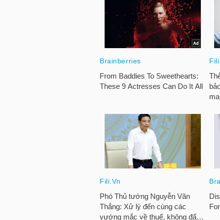
NGUYÊN
VẬT
LIỆU
CÔNG
NGHIỆP
TIÊU
DÙNG
KHÔNG
THIẾT