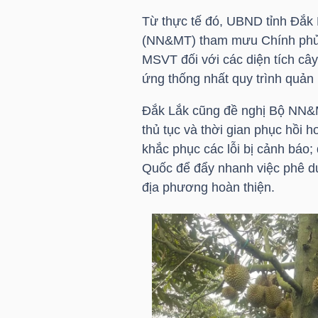
Từ thực tế đó, UBND tỉnh Đắk 
(NN&MT) tham mưu Chính phủ 
NGÀNH
MSVT đối với các diện tích câ
ứng thống nhất quy trình quản 
Đắk Lắk cũng đề nghị Bộ NN&M
DOANH
thủ tục và thời gian phục hồi 
NGHIỆP
khắc phục các lỗi bị cảnh báo
Quốc để đẩy nhanh việc phê d
địa phương hoàn thiện.
CỔ
PHIẾU
PHÁI
SINH