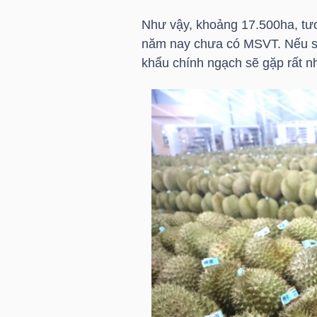
HÀNG
Như vậy, khoảng 17.500ha, tư
HÓA
năm nay chưa có MSVT. Nếu số
khẩu chính ngạch sẽ gặp rất n
KINH
TẾ
THẾ
GIỚI
ĐÔNG
DƯƠNG