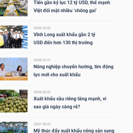
Tiến gần kỷ lục 12 tỷ USD, thế mạnh
Việt đối mặt nhiều ‘chông gai’
02/08 22:02
Vĩnh Long xuất khẩu gần 2 tỷ
USD đến hơn 130 thị trường
03/08 22:47
Nông nghiệp chuyển hướng, tìm động
lực mới cho xuất khẩu
05/08 08:26
Xuất khẩu sầu riêng tăng mạnh, vì
sao giá ngày càng rẻ?
23/07 09:33
Mỹ thúc đẩy xuất khẩu nông sản sang