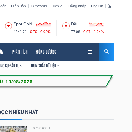
hoán
Diễn đàn
IR Awards
Dịch vụ
Đăng nhập
English
Spot Gold
Dầu
4341.71
-0.70
-0.02%
77.08
-0.97
-1.24%
HÂN
PHÂN TÍCH
ĐÔNG DƯƠNG
ÔNG CỤ ĐẦU TƯ
TRUY XUẤT DỮ LIỆU
ĐỌC NHIỀU NHẤT
07/08 08:54