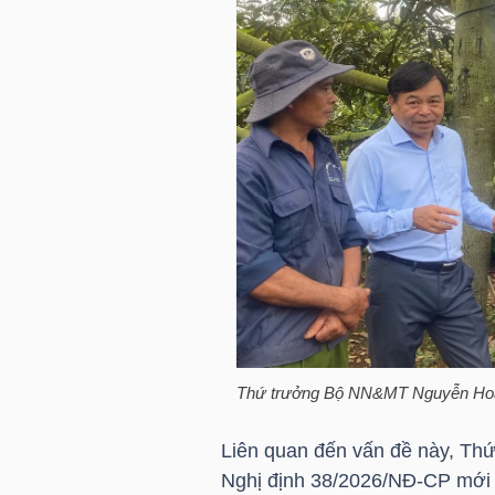
TRÁI
PHIẾU
CÔNG
CỤ
ĐẦU
TƯ
Thứ trưởng Bộ NN&MT Nguyễn Hoàng 
TRUY
Liên quan đến vấn đề này, Th
XUẤT
Nghị định 38/2026/NĐ-CP mới 
DỮ