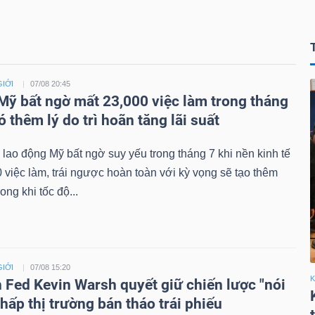
GIỚI
07/08 20:45
 Mỹ bất ngờ mất 23,000 việc làm trong tháng
ó thêm lý do trì hoãn tăng lãi suất
 lao động Mỹ bất ngờ suy yếu trong tháng 7 khi nền kinh tế
 việc làm, trái ngược hoàn toàn với kỳ vọng sẽ tạo thêm
rong khi tốc độ...
GIỚI
07/08 15:20
K
h Fed Kevin Warsh quyết giữ chiến lược "nói
 chấp thị trường bán tháo trái phiếu