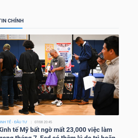
TIN CHÍNH
INH TẾ - ĐẦU TƯ
07/08 20:45
Kinh tế Mỹ bất ngờ mất 23,000 việc làm
trong tháng 7, Fed có thêm lý do trì hoãn