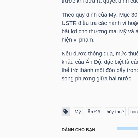
trước khi đưa ra quyết định cu
Theo quy định của Mỹ, Mục 3
NGÀNH
USTR điều tra các hành vi hoặ
bất lợi cho thương mại Mỹ và 
hiện vi phạm.
DOANH
Nếu được thông qua, mức thuế 
NGHIỆP
khẩu của Ấn Độ, đặc biệt là c
thể trở thành một đòn bẩy tro
song phương giữa hai nước.
CỔ
PHIẾU
Mỹ
Ấn Độ
hủy thuế
hàn
PHÁI
SINH