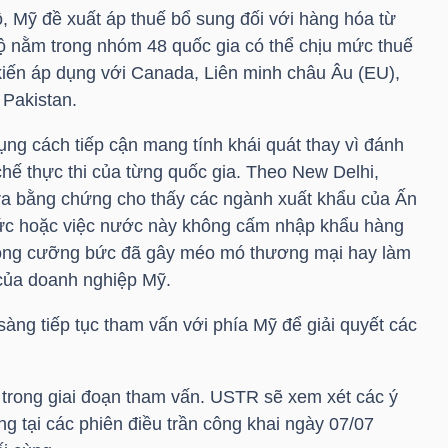
ộ, Mỹ đề xuất áp thuế bổ sung đối với hàng hóa từ
Độ nằm trong nhóm 48 quốc gia có thể chịu mức thuế
ến áp dụng với Canada, Liên minh châu Âu (EU),
 Pakistan.
g cách tiếp cận mang tính khái quát thay vì đánh
chế thực thi của từng quốc gia. Theo New Delhi,
ra bằng chứng cho thấy các ngành xuất khẩu của Ấn
ức hoặc việc nước này không cấm nhập khẩu hàng
động cưỡng bức đã gây méo mó thương mại hay làm
của doanh nghiệp Mỹ.
àng tiếp tục tham vấn với phía Mỹ để giải quyết các
 trong giai đoạn tham vấn. USTR sẽ xem xét các ý
g tại các phiên điều trần công khai ngày 07/07