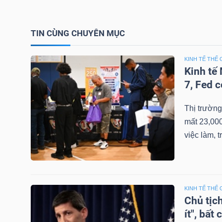
LIỆU
TIN CÙNG CHUYÊN MỤC
Ngành
(-)
KINH TẾ THẾ 
Kinh tế
VS-
7, Fed c
SECTOR
Thị trường
mất 23,000
việc làm, t
NĂNG
LƯỢNG
KINH TẾ THẾ 
Chủ tịc
ít", bất