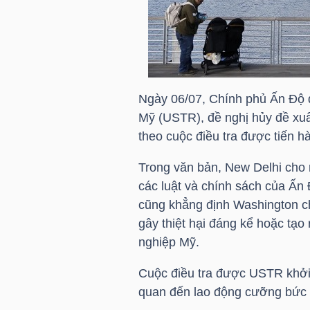
HÀNG
HÓA
KINH
Ngày 06/07, Chính phủ Ấn Độ đ
TẾ
Mỹ (USTR), đề nghị hủy đề xuấ
theo cuộc điều tra được tiến 
Trong văn bản, New Delhi cho
THẾ
các luật và chính sách của Ấn 
GIỚI
cũng khẳng định Washington 
gây thiệt hại đáng kể hoặc tạo
nghiệp Mỹ.
ĐÔNG
Cuộc điều tra được USTR khởi 
DƯƠNG
quan đến lao động cưỡng bức v