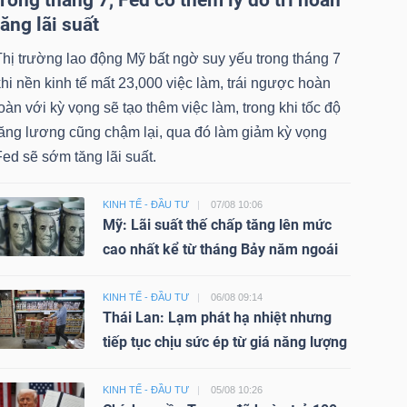
tăng lãi suất
Thị trường lao động Mỹ bất ngờ suy yếu trong tháng 7
hi nền kinh tế mất 23,000 việc làm, trái ngược hoàn
oàn với kỳ vọng sẽ tạo thêm việc làm, trong khi tốc độ
tăng lương cũng chậm lại, qua đó làm giảm kỳ vọng
ed sẽ sớm tăng lãi suất.
KINH TẾ - ĐẦU TƯ
07/08 10:06
Mỹ: Lãi suất thế chấp tăng lên mức
cao nhất kể từ tháng Bảy năm ngoái
KINH TẾ - ĐẦU TƯ
06/08 09:14
Thái Lan: Lạm phát hạ nhiệt nhưng
tiếp tục chịu sức ép từ giá năng lượng
KINH TẾ - ĐẦU TƯ
05/08 10:26