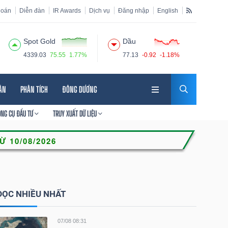
hoán
Diễn đàn
IR Awards
Dịch vụ
Đăng nhập
English
Spot Gold
Dầu
4339.03
75.55
1.77%
77.13
-0.92
-1.18%
HÂN
PHÂN TÍCH
ĐÔNG DƯƠNG
ÔNG CỤ ĐẦU TƯ
TRUY XUẤT DỮ LIỆU
ĐỌC NHIỀU NHẤT
07/08 08:31