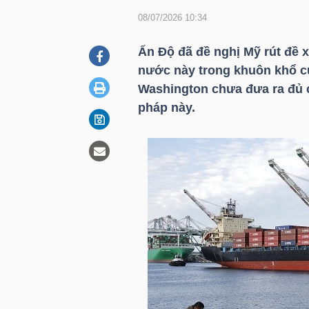
08/07/2026 10:34
DOANH
Ấn Độ đã đề nghị Mỹ rút đề 
NGHIỆP
nước này trong khuôn khổ cu
Washington chưa đưa ra đủ c
pháp này.
BẤT
ĐỘNG
SẢN
TÀI
CHÍNH