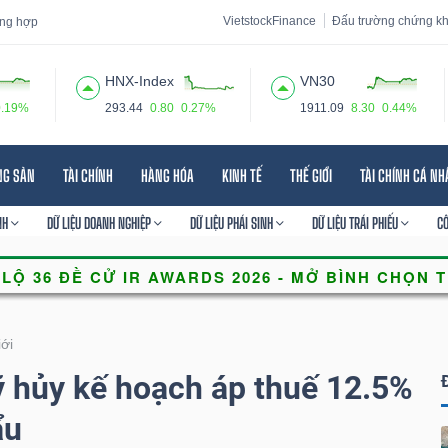
VietstockFinance
Đấu trường chứng k
tổng hợp
HNX-Index
VN30
0.19%
293.44
0.80
0.27%
1911.09
8.30
0.44%
 đạo
Tin tức
Báo cáo phân tích
Thuật ngữ
Dịch vụ
NG SẢN
TÀI CHÍNH
HÀNG HÓA
KINH TẾ
THẾ GIỚI
TÀI CHÍNH CÁ N
NH
DỮ LIỆU DOANH NGHIỆP
DỮ LIỆU PHÁI SINH
DỮ LIỆU TRÁI PHIẾU
C
iới
 hủy kế hoạch áp thuế 12.5%
ẩu