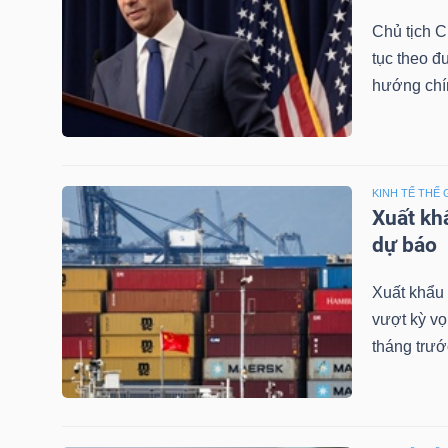
NGUYÊN
Chủ tịch C
VẬT
tục theo đ
LIỆU
hướng chín
CÔNG
KINH TẾ THẾ 
Xuất kh
NGHIỆP
dự báo
Xuất khẩu 
vượt kỳ vọ
TIÊU
tháng trướ
DÙNG
KHÔNG
THIẾT