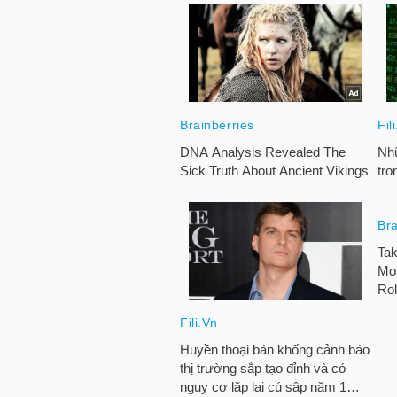
TRÁI
PHIẾU
CÔNG
CỤ
ĐẦU
TƯ
TRUY
XUẤT
DỮ