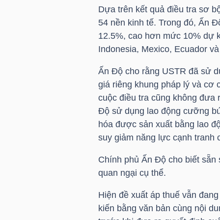
Dựa trên kết quả điều tra sơ b
54 nền kinh tế. Trong đó, Ấn 
TÀI
12.5%, cao hơn mức 10% dự ki
CHÍNH
Indonesia, Mexico, Ecuador và
CÁ
NHÂN
Ấn Độ cho rằng USTR đã sử dụn
giá riêng khung pháp lý và cơ 
cuộc điều tra cũng không đưa 
PHÂN
Độ sử dụng lao động cưỡng b
hóa được sản xuất bằng lao 
TÍCH
suy giảm năng lực cạnh tranh 
VIETSTOCKFINANCE
Chính phủ Ấn Độ cho biết sẵn s
quan ngại cụ thể.
Hiện đề xuất áp thuế vẫn đang
VĨ
kiến bằng văn bản cùng nội dun
MÔ