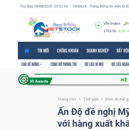
Thứ Bảy, 08/08/2026
20:51:56
Vietstock - Trang thông tin điện tử 
VN-Index
1768.06
3.28
Tất cả
Tính năng
Ngành
Mã chứng khoán
Lãnh
TIN MỚI
CHỨNG KHOÁN
DOANH NGHIỆP
BẤT ĐỘ
Tính
năng
CHỦ ĐỀ NÓNG
CÔNG BỐ THÔNG TIN
DỮ LIỆU VĨ MÔ
DỮ LIỆU NGÀ
(-)
VIETSTOCK
Trang chủ
Thế giới
Kinh tế thế g
Ấn Độ đề nghị Mỹ
CHỨNG
với hàng xuất kh
KHOÁN