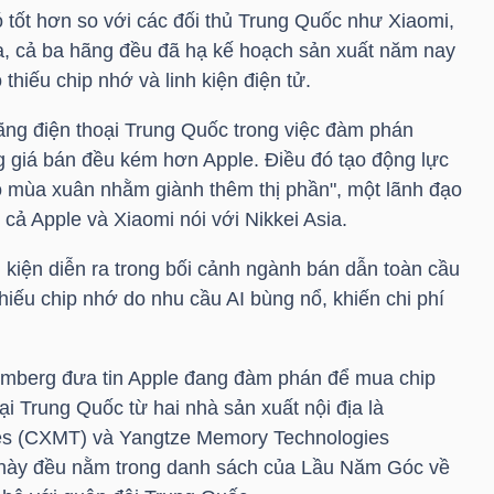
 tốt hơn so với các đối thủ Trung Quốc như Xiaomi,
a, cả ba hãng đều đã hạ kế hoạch sản xuất năm nay
 thiếu chip nhớ và linh kiện điện tử.
ng điện thoại Trung Quốc trong việc đàm phán
 giá bán đều kém hơn Apple. Điều đó tạo động lực
 mùa xuân nhằm giành thêm thị phần", một lãnh đạo
cả Apple và Xiaomi nói với Nikkei Asia.
nh kiện diễn ra trong bối cảnh ngành bán dẫn toàn cầu
thiếu chip nhớ do nhu cầu AI bùng nổ, khiến chi phí
oomberg đưa tin Apple đang đàm phán để mua chip
ại Trung Quốc từ hai nhà sản xuất nội địa là
s (CXMT) và Yangtze Memory Technologies
này đều nằm trong danh sách của Lầu Năm Góc về