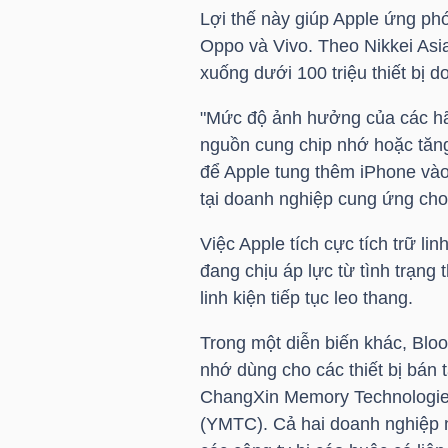
Lợi thế này giúp Apple ứng phó
Oppo và Vivo. Theo Nikkei Asi
TÀI
xuống dưới 100 triệu thiết bị do
CHÍNH
CÁ
"Mức độ ảnh hưởng của các hã
NHÂN
nguồn cung chip nhớ hoặc tăng
để Apple tung thêm iPhone vào
tại doanh nghiệp cung ứng cho 
PHÂN
Việc Apple tích cực tích trữ li
TÍCH
đang chịu áp lực từ tình trạng 
VIETSTOCKFINANCE
linh kiện tiếp tục leo thang.
Trong một diễn biến khác, Bl
nhớ dùng cho các thiết bị bán t
ChangXin Memory Technologie
VĨ
(YMTC). Cả hai doanh nghiệp 
MÔ