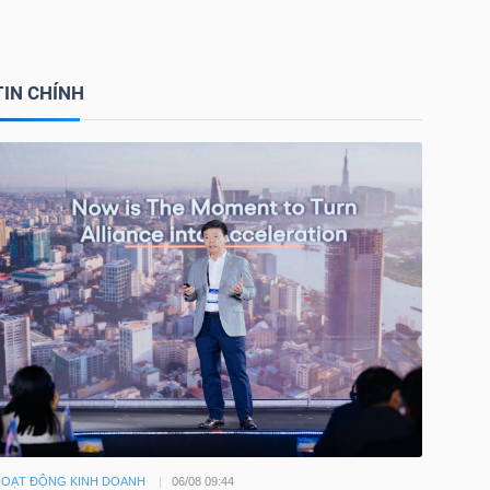
TIN CHÍNH
OẠT ĐỘNG KINH DOANH
06/08 09:44