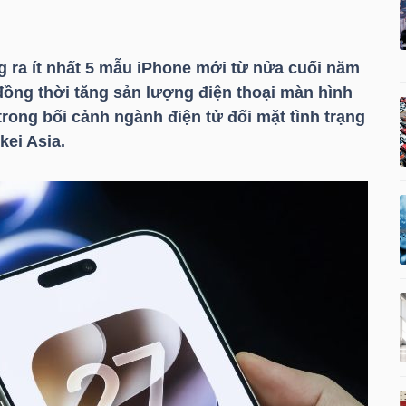
g ra ít nhất 5 mẫu iPhone mới từ nửa cuối năm
ồng thời tăng sản lượng điện thoại màn hình
rong bối cảnh ngành điện tử đối mặt tình trạng
kei Asia.