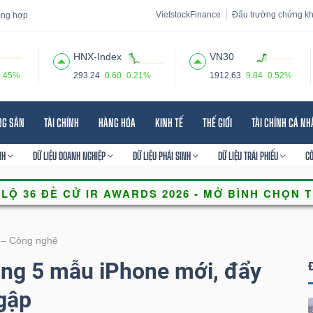
VietstockFinance
Đấu trường chứng k
tổng hợp
HNX-Index
VN30
0.45%
293.24
0.60
0.21%
1912.63
9.84
0.52%
 đạo
Tin tức
Báo cáo phân tích
Thuật ngữ
Dịch vụ
NG SẢN
TÀI CHÍNH
HÀNG HÓA
KINH TẾ
THẾ GIỚI
TÀI CHÍNH CÁ N
NH
DỮ LIỆU DOANH NGHIỆP
DỮ LIỆU PHÁI SINH
DỮ LIỆU TRÁI PHIẾU
C
 – Công nghệ
ung 5 mẫu iPhone mới, đẩy
gập