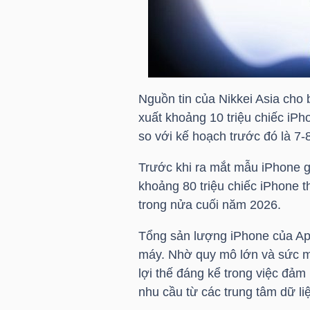
HÀNG
HÓA
KINH
Nguồn tin của Nikkei Asia cho 
TẾ
xuất khoảng 10 triệu chiếc iP
so với kế hoạch trước đó là 7-8
Trước khi ra mắt mẫu iPhone gậ
THẾ
khoảng 80 triệu chiếc iPhone 
GIỚI
trong nửa cuối năm 2026.
Tổng sản lượng iPhone của Ap
máy. Nhờ quy mô lớn và sức m
ĐÔNG
lợi thế đáng kể trong việc đảm
DƯƠNG
nhu cầu từ các trung tâm dữ liệu