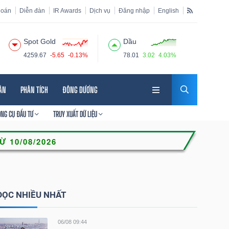
hoán
Diễn đàn
IR Awards
Dịch vụ
Đăng nhập
English
Spot Gold
Dầu
4259.67
-5.65
-0.13%
78.01
3.02
4.03%
HÂN
PHÂN TÍCH
ĐÔNG DƯƠNG
ÔNG CỤ ĐẦU TƯ
TRUY XUẤT DỮ LIỆU
ĐỌC NHIỀU NHẤT
06/08 09:44