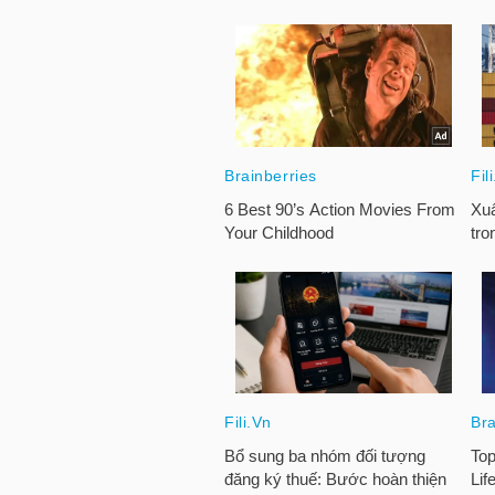
TRÁI
PHIẾU
CÔNG
CỤ
ĐẦU
TƯ
TRUY
XUẤT
DỮ