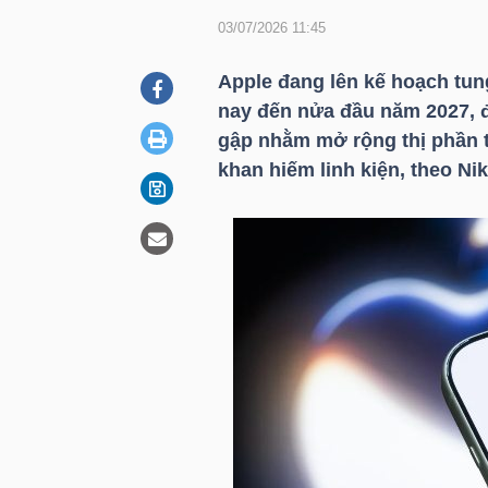
03/07/2026 11:45
DOANH
Apple đang lên kế hoạch tun
NGHIỆP
nay đến nửa đầu năm 2027, đ
gập nhằm mở rộng thị phần t
khan hiếm linh kiện, theo Nik
BẤT
ĐỘNG
SẢN
TÀI
CHÍNH