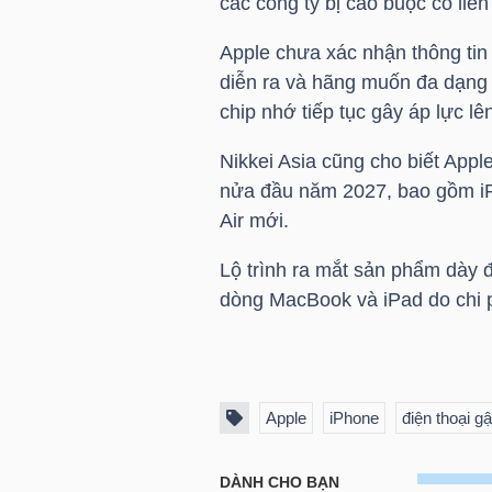
các công ty bị cáo buộc có liê
Apple chưa xác nhận thông ti
NGÀNH
diễn ra và hãng muốn đa dạng h
chip nhớ tiếp tục gây áp lực lê
Nikkei Asia cũng cho biết Apple
DOANH
nửa đầu năm 2027, bao gồm iP
NGHIỆP
Air mới.
Lộ trình ra mắt sản phẩm dày đ
dòng MacBook và iPad do chi p
CỔ
PHIẾU
Apple
iPhone
điện thoại g
PHÁI
SINH