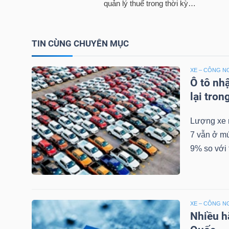
LIỆU
Ngành
TIN CÙNG CHUYÊN MỤC
(-)
XE – CÔNG N
VS-
Ô tô nh
SECTOR
lại tron
Lượng xe m
7 vẫn ở mứ
9% so với t
NĂNG
LƯỢNG
XE – CÔNG N
Nhiều h