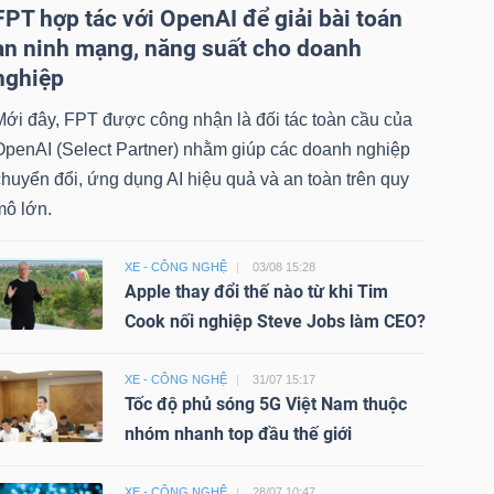
FPT hợp tác với OpenAI để giải bài toán
an ninh mạng, năng suất cho doanh
nghiệp
Mới đây, FPT được công nhận là đối tác toàn cầu của
OpenAI (Select Partner) nhằm giúp các doanh nghiệp
huyển đổi, ứng dụng AI hiệu quả và an toàn trên quy
mô lớn.
XE - CÔNG NGHỆ
03/08 15:28
Apple thay đổi thế nào từ khi Tim
Cook nối nghiệp Steve Jobs làm CEO?
XE - CÔNG NGHỆ
31/07 15:17
Tốc độ phủ sóng 5G Việt Nam thuộc
nhóm nhanh top đầu thế giới
XE - CÔNG NGHỆ
28/07 10:47