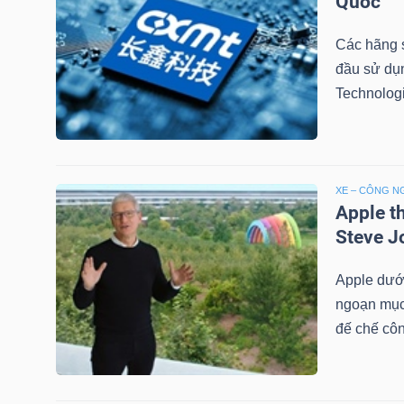
Quốc
NGUYÊN
VẬT
Các hãng s
LIỆU
đầu sử dụ
Technologi
CÔNG
XE – CÔNG N
NGHIỆP
Apple t
Steve J
Apple dướ
ngoạn mục
TIÊU
đế chế côn
DÙNG
KHÔNG
THIẾT