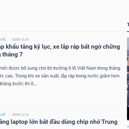
GHỆ
05/08 15:36
ập khẩu tăng kỷ lục, xe lắp ráp bất ngờ chững
g tháng 7
ới được bổ sung cho thị trường ô tô Việt Nam trong tháng
c cao. Trong khi xe sản xuất, lắp ráp trong nước giảm hơn
háng trước thì ô...
GHỆ
05/08 12:14
ãng laptop lớn bắt đầu dùng chip nhớ Trung
H