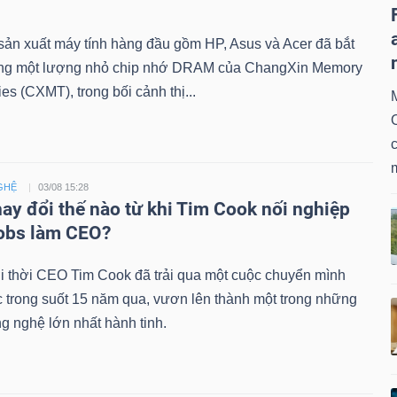
ản xuất máy tính hàng đầu gồm HP, Asus và Acer đã bắt
ng một lượng nhỏ chip nhớ DRAM của ChangXin Memory
es (CXMT), trong bối cảnh thị...
c
GHỆ
03/08 15:28
hay đổi thế nào từ khi Tim Cook nối nghiệp
obs làm CEO?
i thời CEO Tim Cook đã trải qua một cuộc chuyển mình
 trong suốt 15 năm qua, vươn lên thành một trong những
g nghệ lớn nhất hành tinh.