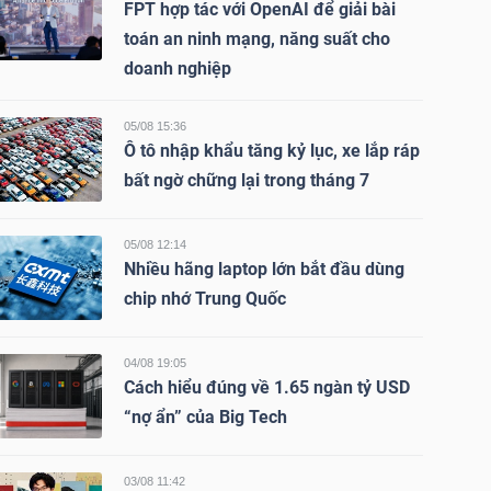
FPT hợp tác với OpenAI để giải bài
toán an ninh mạng, năng suất cho
doanh nghiệp
05/08 15:36
Ô tô nhập khẩu tăng kỷ lục, xe lắp ráp
bất ngờ chững lại trong tháng 7
05/08 12:14
Nhiều hãng laptop lớn bắt đầu dùng
chip nhớ Trung Quốc
04/08 19:05
Cách hiểu đúng về 1.65 ngàn tỷ USD
“nợ ẩn” của Big Tech
03/08 11:42