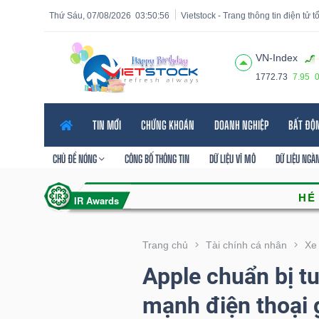
Thứ Sáu, 07/08/2026
03:50:58
Vietstock - Trang thông tin điện tử 
VN-Index
1772.73
7.95
Tất cả
Tính năng
Ngành
Mã chứng khoán
Lãnh
TIN MỚI
CHỨNG KHOÁN
DOANH NGHIỆP
BẤT ĐỘ
Tính
năng
CHỦ ĐỀ NÓNG
CÔNG BỐ THÔNG TIN
DỮ LIỆU VĨ MÔ
DỮ LIỆU NGÀ
(-)
VIETSTOCK
Trang chủ
Tài chính cá nhân
Xe
Apple chuẩn bị t
CHỨNG
mạnh điện thoại 
KHOÁN