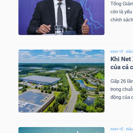
Tổng Giám 
LIỆU
còn là yếu
chính sách
Ngành
(-)
VS-
SECTOR
KINH TẾ - ĐẦ
Khi Net
của cả 
Gấp 26 lần
trong chuỗ
NĂNG
động của 
LƯỢNG
KINH TẾ - ĐẦ