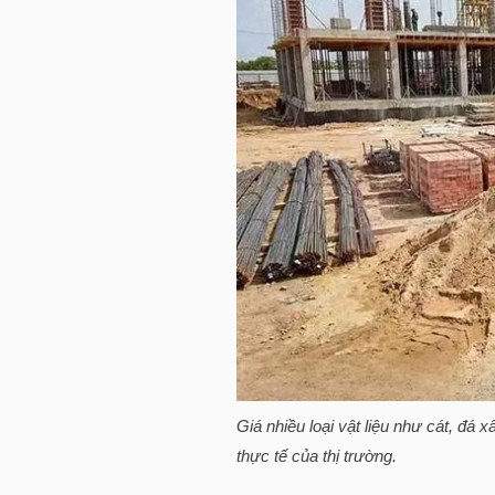
HÀNG
HÓA
KINH
TẾ
THẾ
GIỚI
ĐÔNG
Giá nhiều loại vật liệu như cát, đ
DƯƠNG
thực tế của thị trường.