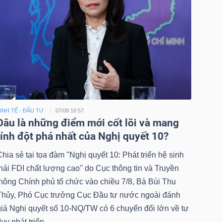
INH TẾ - ĐẦU TƯ
07/08 16:57
Đâu là những điểm mới cốt lõi và mang
tính đột phá nhất của Nghị quyết 10?
hia sẻ tại tọa đàm "Nghị quyết 10: Phát triển hệ sinh
hái FDI chất lượng cao'' do Cục thông tin và Truyền
thông Chính phủ tổ chức vào chiều 7/8, Bà Bùi Thu
Thủy, Phó Cục trưởng Cục Đầu tư nước ngoài đánh
giá Nghị quyết số 10-NQ/TW có 6 chuyển đổi lớn về tư
uy phát triển.