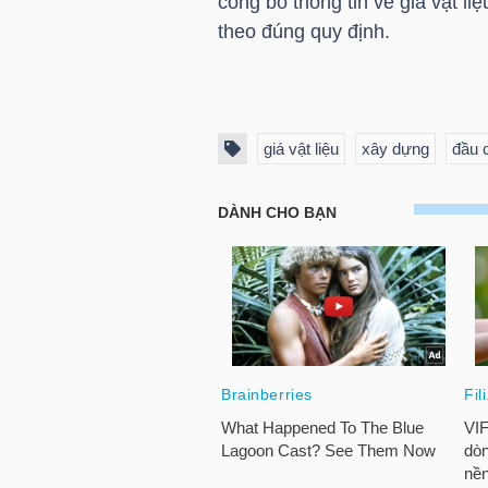
công bố thông tin về giá vật li
theo đúng quy định.
NGÀNH
giá vật liệu
xây dựng
đầu 
DOANH
NGHIỆP
CỔ
PHIẾU
PHÁI
SINH