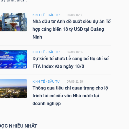
KINH TẾ - ĐẦU TƯ
07/08 16:35
Nhà đầu tư Anh đề xuất siêu dự án Tổ
hợp cảng biển 18 tỷ USD tại Quảng
Ninh
KINH TẾ - ĐẦU TƯ
07/08 16:02
Dự kiến tổ chức Lễ công bố Bộ chỉ số
FTA Index vào ngày 18/8
KINH TẾ - ĐẦU TƯ
07/08 11:39
Thông qua tiêu chí quan trọng cho lộ
trình tái cơ cấu vốn Nhà nước tại
doanh nghiệp
ĐỌC NHIỀU NHẤT