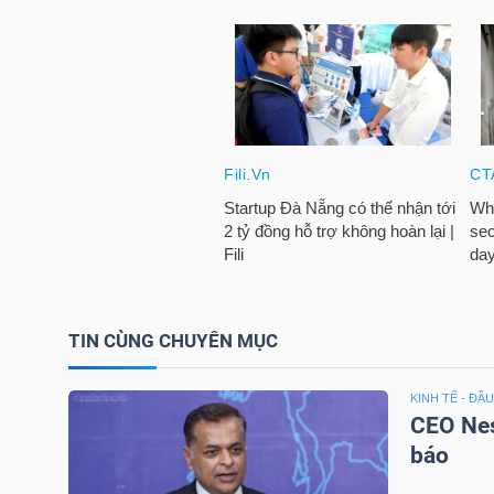
TRÁI
PHIẾU
CÔNG
CỤ
ĐẦU
TƯ
TIN CÙNG CHUYÊN MỤC
KINH TẾ - ĐẦ
TRUY
CEO Nes
XUẤT
báo
DỮ