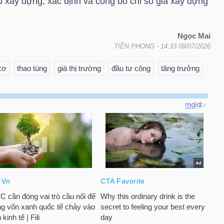
ệu xây dựng, xác định và công bố chỉ số giá xây dựng
Ngọc Mai
TIỀN PHONG
- 14:33 09/07/2026
cơ
thao túng
giá thị trường
đầu tư công
tăng trưởng