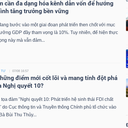
m cần đa dạng hóa kênh dẫn vốn để hướng
hình tăng trưởng bền vững
ang bước vào một giai đoạn phát triển then chốt với mục
trưởng GDP đầy tham vọng là 10%. Tuy nhiên, để hiện thực
ọng này mà vẫn đảm...
U TƯ
07/08 16:57
những điểm mới cốt lõi và mang tính đột phá
a Nghị quyết 10?
i tọa đàm "Nghị quyết 10: Phát triển hệ sinh thái FDI chất
' do Cục thông tin và Truyền thông Chính phủ tổ chức vào
 Bà Bùi Thu Thủy...