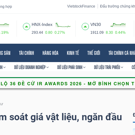
VietstockFinance
Đấu trường chứng k
tổng hợp
HNX-Index
VN30
0.19%
293.44
0.80
0.27%
1911.09
8.30
0.44%
 đạo
Tin tức
Báo cáo phân tích
Thuật ngữ
Dịch vụ
NG SẢN
TÀI CHÍNH
HÀNG HÓA
KINH TẾ
THẾ GIỚI
TÀI CHÍNH CÁ N
NH
DỮ LIỆU DOANH NGHIỆP
DỮ LIỆU PHÁI SINH
DỮ LIỆU TRÁI PHIẾU
C
tư
 soát giá vật liệu, ngăn đầu