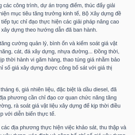
 các công trình, dự án trọng điểm, thúc đẩy giải
hiện mục tiêu tăng trưởng kinh tế, Bộ Xây dựng đề
tiếp tục chỉ đạo thực hiện các giải pháp nâng cao
ệu xây dựng theo hướng dẫn đã ban hành.
ăng cường quản lý, bình ổn và kiểm soát giá vật
i măng, cát, đá xây dựng, nhựa đường... Đồng thời,
kịp thời hành vi găm hàng, thao túng giá nhằm bảo
hỉ số giá xây dựng được công bố sát với giá thị
háng 6, giá nhiên liệu, đặc biệt là dầu diesel, đã
c địa phương cần chỉ đạo cơ quan chức năng tăng
ường, rà soát giá vật liệu xây dựng để kịp thời điều
 với diễn biến thực tế.
các địa phương thực hiện việc khảo sát, thu thập và