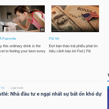
U TƯ
1 giờ trước
tlé: Nhà đầu tư e ngại nhất sự bất ổn khó dự