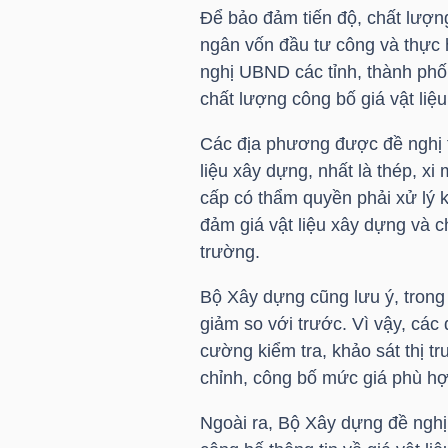
Để bảo đảm tiến độ, chất lượng
ngân vốn đầu tư công và thực 
TÀI
nghị UBND các tỉnh, thành phố 
CHÍNH
chất lượng công bố giá vật li
CÁ
NHÂN
Các địa phương được đề nghị t
liệu xây dựng, nhất là thép, x
cấp có thẩm quyền phải xử lý 
đảm giá vật liệu xây dựng và c
PHÂN
trường.
TÍCH
VIETSTOCKFINANCE
Bộ Xây dựng cũng lưu ý, trong t
giảm so với trước. Vì vậy, cá
cường kiểm tra, khảo sát thị tr
chỉnh, công bố mức giá phù hợp
VĨ
Ngoài ra, Bộ Xây dựng đề nghị 
MÔ