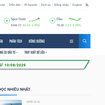
hoán
Diễn đàn
IR Awards
Dịch vụ
Đăng nhập
English
Spot Gold
Dầu
4346.72
83.24
1.95%
78.28
0.23
0.29%
HÂN
PHÂN TÍCH
ĐÔNG DƯƠNG
ÔNG CỤ ĐẦU TƯ
TRUY XUẤT DỮ LIỆU
ĐỌC NHIỀU NHẤT
04/08 10:41