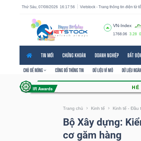
Thứ Sáu, 07/08/2026
16:17:57
Vietstock - Trang thông tin điện tử 
VN-Index
1768.06
3.28
Tất cả
Tính năng
Ngành
Mã chứng khoán
Lãnh
TIN MỚI
CHỨNG KHOÁN
DOANH NGHIỆP
BẤT ĐỘ
Tính
năng
CHỦ ĐỀ NÓNG
CÔNG BỐ THÔNG TIN
DỮ LIỆU VĨ MÔ
DỮ LIỆU NGÀ
(-)
VIETSTOCK
Trang chủ
Kinh tế
Kinh tế - Đầu 
Bộ Xây dựng: Kiểm
CHỨNG
cơ găm hàng
KHOÁN