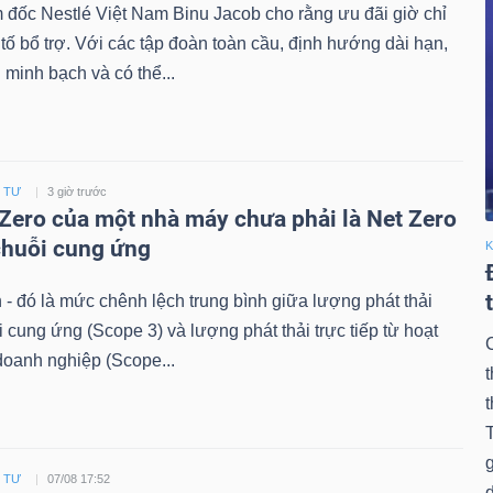
đốc Nestlé Việt Nam Binu Jacob cho rằng ưu đãi giờ chỉ
 tố bổ trợ. Với các tập đoàn toàn cầu, định hướng dài hạn,
 minh bạch và có thể...
U TƯ
3 giờ trước
 Zero của một nhà máy chưa phải là Net Zero
chuỗi cung ứng
K
 - đó là mức chênh lệch trung bình giữa lượng phát thải
i cung ứng (Scope 3) và lượng phát thải trực tiếp từ hoạt
C
doanh nghiệp (Scope...
t
U TƯ
07/08 17:52
d