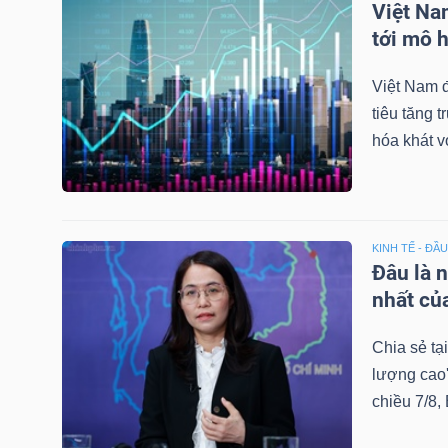
Việt Na
NGUYÊN
tới mô 
VẬT
LIỆU
Việt Nam đ
tiêu tăng 
hóa khát v
CÔNG
NGHIỆP
KINH TẾ - ĐẦ
Đâu là 
nhất củ
TIÊU
Chia sẻ tạ
DÙNG
lượng cao'
KHÔNG
chiều 7/8,
THIẾT