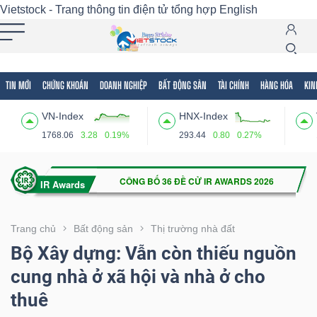
Vietstock - Trang thông tin điện tử tổng hợp
English
TIN MỚI
CHỨNG KHOÁN
DOANH NGHIỆP
BẤT ĐỘNG SẢN
TÀI CHÍNH
HÀNG HÓA
KIN
Tất cả
Tính năng
Ngành
Mã chứng khoán
Lãnh
VN-Index
HNX-Index
Tính
1768.06
3.28
0.19%
293.44
0.80
0.27%
năng
(-)
VIETSTOCK
Trang chủ
Bất động sản
Thị trường nhà đất
Bộ Xây dựng: Vẫn còn thiếu nguồn
cung nhà ở xã hội và nhà ở cho
CHỨNG
thuê
KHOÁN