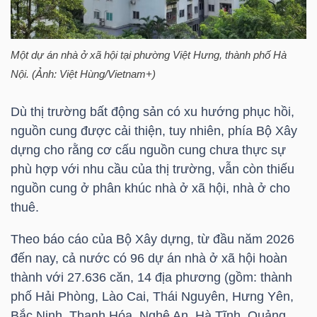
HÀNG
HÓA
Một dự án nhà ở xã hội tại phường Việt Hưng, thành phố Hà
Nội. (Ảnh: Việt Hùng/Vietnam+)
KINH
Dù thị trường bất động sản có xu hướng phục hồi,
TẾ
nguồn cung được cải thiện, tuy nhiên, phía Bộ Xây
dựng cho rằng cơ cấu nguồn cung chưa thực sự
phù hợp với nhu cầu của thị trường, vẫn còn thiếu
THẾ
nguồn cung ở phân khúc nhà ở xã hội, nhà ở cho
GIỚI
thuê.
Theo báo cáo của Bộ Xây dựng, từ đầu năm 2026
đến nay, cả nước có 96 dự án nhà ở xã hội hoàn
ĐÔNG
thành với 27.636 căn, 14 địa phương (gồm: thành
DƯƠNG
phố Hải Phòng, Lào Cai, Thái Nguyên, Hưng Yên,
Bắc Ninh, Thanh Hóa, Nghệ An, Hà Tĩnh, Quảng