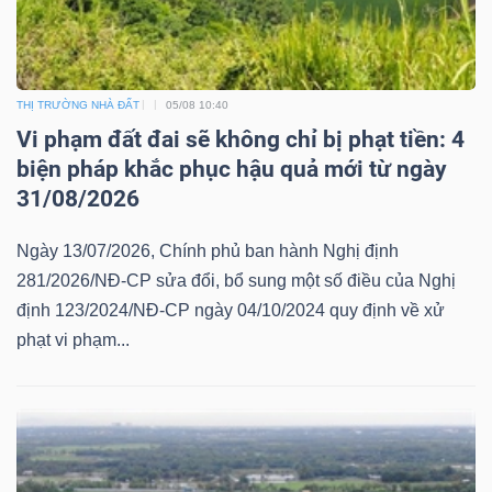
ngữ
(-)
Dịch
THỊ TRƯỜNG NHÀ ĐẤT
05/08 10:40
vụ
Vi phạm đất đai sẽ không chỉ bị phạt tiền: 4
(-)
biện pháp khắc phục hậu quả mới từ ngày
31/08/2026
Ngày 13/07/2026, Chính phủ ban hành Nghị định
Đào
281/2026/NĐ-CP sửa đổi, bổ sung một số điều của Nghị
tạo
định 123/2024/NĐ-CP ngày 04/10/2024 quy định về xử
phạt vi phạm...
Sách
tài
chính