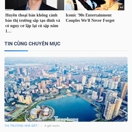
YẾU
TIÊU
TIN CÙNG CHUYÊN MỤC
DÙNG
THIẾT
YẾU
CHĂM
SÓC
SỨC
KHỎE
THỊ TRƯỜNG NHÀ ĐẤT
4 giờ trước