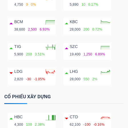
4,750
0
0%
5,890
10
0.17%
BCM
KBC
38,600
2,500
6.93%
28,000
200
0.72%
TIG
SZC
5,900
200
3.51%
19,400
1,250
6.89%
LDG
LHG
2,820
-30
-1.05%
28,000
550
2%
CỔ PHIẾU XÂY DỰNG
HBC
CTD
4,300
100
2.38%
62,100
-100
-0.16%