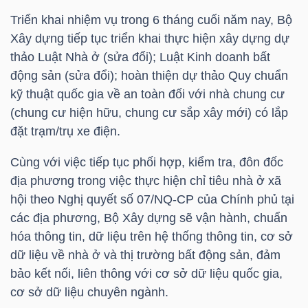
Triển khai nhiệm vụ trong 6 tháng cuối năm nay, Bộ
Xây dựng tiếp tục triển khai thực hiện xây dựng dự
TRÁI
thảo Luật Nhà ở (sửa đổi); Luật Kinh doanh bất
động sản (sửa đổi); hoàn thiện dự thảo Quy chuẩn
PHIẾU
kỹ thuật quốc gia về an toàn đối với nhà chung cư
(chung cư hiện hữu, chung cư sắp xây mới) có lắp
đặt trạm/trụ xe điện.
CÔNG
CỤ
Cùng với việc tiếp tục phối hợp, kiểm tra, đôn đốc
ĐẦU
địa phương trong việc thực hiện chỉ tiêu nhà ở xã
TƯ
hội theo Nghị quyết số 07/NQ-CP của Chính phủ tại
các địa phương, Bộ Xây dựng sẽ vận hành, chuẩn
hóa thông tin, dữ liệu trên hệ thống thông tin, cơ sở
dữ liệu về nhà ở và thị trường bất động sản, đảm
TRUY
bảo kết nối, liên thông với cơ sở dữ liệu quốc gia,
XUẤT
cơ sở dữ liệu chuyên ngành.
DỮ