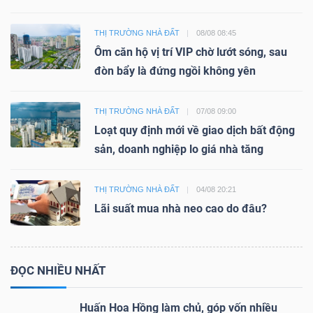
THỊ TRƯỜNG NHÀ ĐẤT
08/08 08:45
Ôm căn hộ vị trí VIP chờ lướt sóng, sau
đòn bẩy là đứng ngồi không yên
THỊ TRƯỜNG NHÀ ĐẤT
07/08 09:00
Loạt quy định mới về giao dịch bất động
sản, doanh nghiệp lo giá nhà tăng
THỊ TRƯỜNG NHÀ ĐẤT
04/08 20:21
Lãi suất mua nhà neo cao do đâu?
ĐỌC NHIỀU NHẤT
Huấn Hoa Hồng làm chủ, góp vốn nhiều