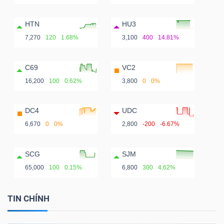
HTN
HU3
7,270
120
1.68%
3,100
400
14.81%
C69
VC2
16,200
100
0.62%
3,800
0
0%
DC4
UDC
6,670
0
0%
2,800
-200
-6.67%
SCG
SJM
65,000
100
0.15%
6,800
300
4.62%
TIN CHÍNH