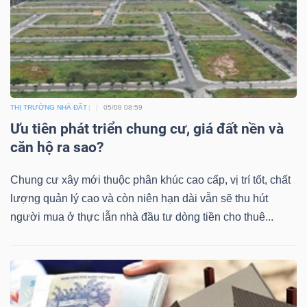
Công
cụ
THỊ TRƯỜNG NHÀ ĐẤT
05/08 08:59
đầu
Ưu tiên phát triển chung cư, giá đất nền và
tư
căn hộ ra sao?
Chung cư xây mới thuộc phân khúc cao cấp, vị trí tốt, chất
lượng quản lý cao và còn niên hạn dài vẫn sẽ thu hút
người mua ở thực lẫn nhà đầu tư dòng tiền cho thuê...
Truyền
thông
tài
chính