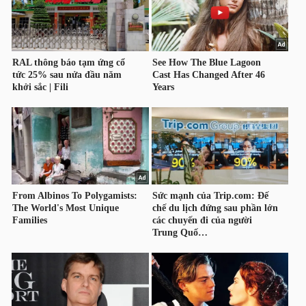
NGUYÊN
VẬT
LIỆU
CÔNG
NGHIỆP
TIÊU
DÙNG
KHÔNG
THIẾT