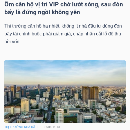
DỊCH
Ôm căn hộ vị trí VIP chờ lướt sóng, sau đòn
VỤ
bẩy là đứng ngồi không yên
TRUYỀN
THÔNG
Thị trường căn hộ hạ nhiệt, không ít nhà đầu tư dùng đòn
bẩy tài chính buộc phải giảm giá, chấp nhận cắt lỗ để thu
hồi vốn.
TIỆN
ÍCH
BẤT
ĐỘNG
SẢN
THỊ TRƯỜNG NHÀ ĐẤT
07/08 11:13