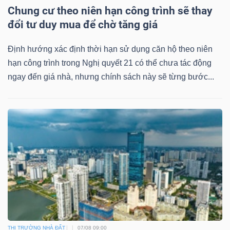
Chung cư theo niên hạn công trình sẽ thay
Mã
đổi tư duy mua để chờ tăng giá
chứng
khoán
Định hướng xác định thời hạn sử dụng căn hộ theo niên
(-)
hạn công trình trong Nghị quyết 21 có thể chưa tác động
ngay đến giá nhà, nhưng chính sách này sẽ từng bước...
Tất cả
Cổ phiếu
Chỉ số
Chứng chỉ quỹ
Chứng 
Lãnh
đạo
(-)
Tất cả
Người nội bộ
Người liên quan
Cổ đông lớn
Tin
tức
(-)
THỊ TRƯỜNG NHÀ ĐẤT
07/08 09:00