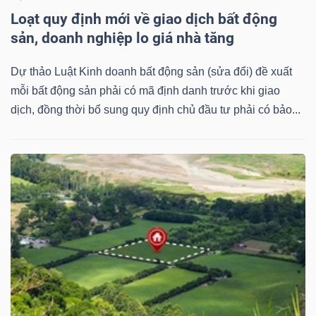
Loạt quy định mới về giao dịch bất động
Bài
sản, doanh nghiệp lo giá nhà tăng
viết
của
Dự thảo Luật Kinh doanh bất động sản (sửa đổi) đề xuất
tác
mỗi bất động sản phải có mã định danh trước khi giao
giả
dịch, đồng thời bổ sung quy định chủ đầu tư phải có bảo...
(-)
Báo
cáo
phân
tích
(-)
Thuật