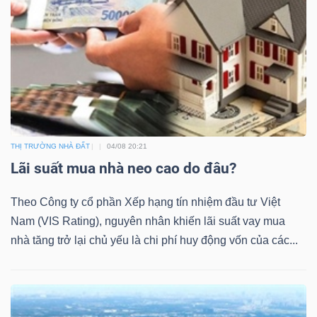
Dữ
liệu
tài
chính
THỊ TRƯỜNG NHÀ ĐẤT
04/08 20:21
Lãi suất mua nhà neo cao do đâu?
Theo Công ty cổ phần Xếp hạng tín nhiệm đầu tư Việt
Nam (VIS Rating), nguyên nhân khiến lãi suất vay mua
nhà tăng trở lại chủ yếu là chi phí huy động vốn của các...