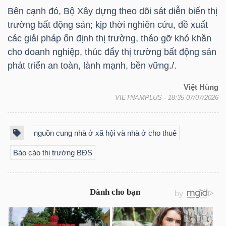
LIỆU
Bên cạnh đó, Bộ Xây dựng theo dõi sát diễn biến thị
trường bất động sản; kịp thời nghiên cứu, đề xuất
Ngành
các giải pháp ổn định thị trường, tháo gỡ khó khăn
(-)
cho doanh nghiệp, thúc đẩy thị trường bất động sản
phát triển an toàn, lành mạnh, bền vững./.
VS-
SECTOR
Việt Hùng
VIETNAMPLUS
- 18:35 07/07/2026
nguồn cung nhà ở xã hội và nhà ở cho thuê
Báo cáo thị trường BĐS
NĂNG
LƯỢNG