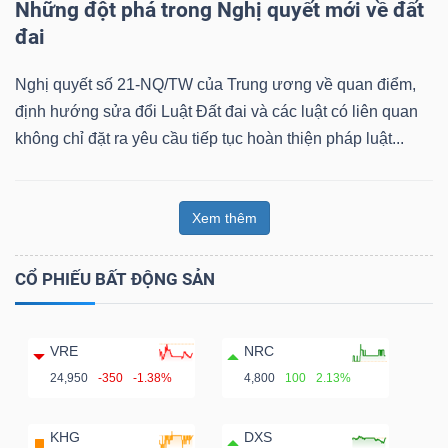
Những đột phá trong Nghị quyết mới về đất
đai
Nghị quyết số 21-NQ/TW của Trung ương về quan điểm,
định hướng sửa đổi Luật Đất đai và các luật có liên quan
không chỉ đặt ra yêu cầu tiếp tục hoàn thiện pháp luật...
Xem thêm
CỔ PHIẾU BẤT ĐỘNG SẢN
VRE
NRC
24,950
-350
-1.38%
4,800
100
2.13%
KHG
DXS