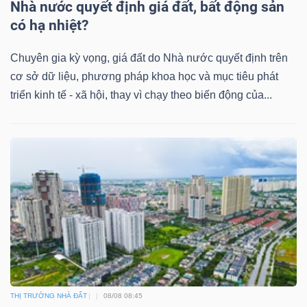
Nhà nước quyết định giá đất, bất động sản
có hạ nhiệt?
Chuyên gia kỳ vọng, giá đất do Nhà nước quyết định trên
TÀI
cơ sở dữ liệu, phương pháp khoa học và mục tiêu phát
CHÍNH
triển kinh tế - xã hội, thay vì chạy theo biến động của...
CÔNG
NGHỆ
THÔNG
TIN
THỊ TRƯỜNG NHÀ ĐẤT
08/08 08:45