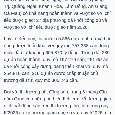
Trị, Quảng Ngãi, Khánh Hòa, Lâm Đồng, An Giang,
TÀI
Cà Mau) có khả năng hoàn thành và vượt so với chỉ
CHÍNH
tiêu được giao; 27 địa phương đã khởi công đủ và
CÁ
vượt so với chỉ tiêu được giao năm 2026.
NHÂN
Lũy kế đến nay, cả nước có 866 dự án nhà ở xã hội
đang được triển khai với quy mô 757.338 căn, tổng
mức đầu tư khoảng 605.870 tỷ đồng. Trong đó, 289
PHÂN
dự án hoàn thành, quy mô 197.279 căn; 261 dự án
TÍCH
đã khởi công xây dựng, đang triển khai với quy mô
254.816 căn; 316 dự án được chấp thuận chủ
VIETSTOCKFINANCE
trương đầu tư, quy mô 305.243 căn.
Đối với thị trường bất động sản, trong 6 tháng đầu
năm đang có những tín hiệu tích cực. Về lượng giao
VĨ
dịch bất động sản trên thị trường thứ cấp trong quý
MÔ
II/2026 có xu hướng giảm nhẹ so với quý I/2026; giá