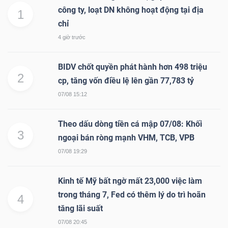
công ty, loạt DN không hoạt động tại địa
1
chỉ
4 giờ trước
BIDV chốt quyền phát hành hơn 498 triệu
2
cp, tăng vốn điều lệ lên gần 77,783 tỷ
07/08 15:12
Theo dấu dòng tiền cá mập 07/08: Khối
3
ngoại bán ròng mạnh VHM, TCB, VPB
07/08 19:29
Kinh tế Mỹ bất ngờ mất 23,000 việc làm
trong tháng 7, Fed có thêm lý do trì hoãn
4
tăng lãi suất
07/08 20:45