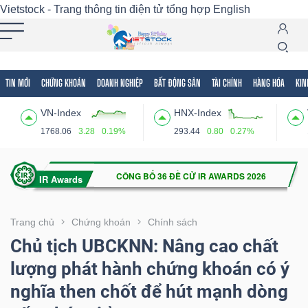
Vietstock - Trang thông tin điện tử tổng hợp
English
TIN MỚI
CHỨNG KHOÁN
DOANH NGHIỆP
BẤT ĐỘNG SẢN
TÀI CHÍNH
HÀNG HÓA
KIN
Tất cả
Tính năng
Ngành
Mã chứng khoán
Lãnh
VN-Index
HNX-Index
Tính
1768.06
3.28
0.19%
293.44
0.80
0.27%
năng
(-)
VIETSTOCK
Trang chủ
Chứng khoán
Chính sách
Chủ tịch UBCKNN: Nâng cao chất
lượng phát hành chứng khoán có ý
CHỨNG
nghĩa then chốt để hút mạnh dòng
KHOÁN