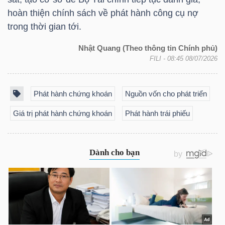
DỊCH
hoàn thiện chính sách về phát hành công cụ nợ
VỤ
trong thời gian tới.
TRUYỀN
THÔNG
Nhật Quang (Theo thông tin Chính phủ)
FILI
- 08:45 08/07/2026
Phát hành chứng khoán
Nguồn vốn cho phát triển
TIỆN
Giá trị phát hành chứng khoán
Phát hành trái phiếu
ÍCH
BẤT
ĐỘNG
SẢN