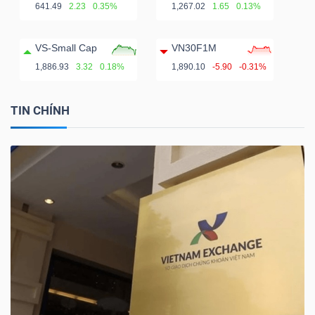
641.49
2.23
0.35%
1,267.02
1.65
0.13%
VS-Small Cap
VN30F1M
1,886.93
3.32
0.18%
1,890.10
-5.90
-0.31%
TIN CHÍNH