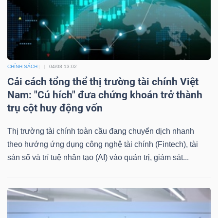
Dữ
liệu
CHÍNH SÁCH
04/08 13:02
tài
Cải cách tổng thể thị trường tài chính Việt
chính
Nam: "Cú hích" đưa chứng khoán trở thành
trụ cột huy động vốn
Thị trường tài chính toàn cầu đang chuyển dịch nhanh
theo hướng ứng dụng công nghệ tài chính (Fintech), tài
sản số và trí tuệ nhân tạo (AI) vào quản trị, giám sát...