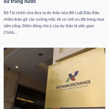
ngữ
xứ trong nước
(-)
Bộ Tài chính vừa đưa ra dự thảo sửa đổi Luật Đấu thầu
nhằm tháo gỡ các vướng mắc về cơ chế ưu đãi trong mua
Dịch
sắm công. Điểm đáng chú ý của dự thảo là việc giao
vụ
Chính...
(-)
Đào
tạo
Sách
tài
chính