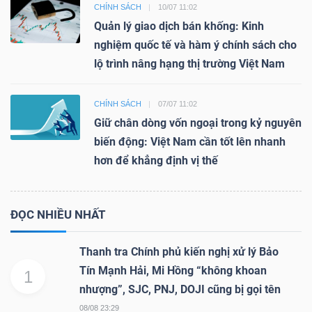
CHÍNH SÁCH
10/07 11:02
Quản lý giao dịch bán khống: Kinh
nghiệm quốc tế và hàm ý chính sách cho
lộ trình nâng hạng thị trường Việt Nam
CHÍNH SÁCH
07/07 11:02
Giữ chân dòng vốn ngoại trong kỷ nguyên
biến động: Việt Nam cần tốt lên nhanh
hơn để khẳng định vị thế
ĐỌC NHIỀU NHẤT
Thanh tra Chính phủ kiến nghị xử lý Bảo
Tín Mạnh Hải, Mi Hồng “không khoan
1
nhượng”, SJC, PNJ, DOJI cũng bị gọi tên
08/08 23:29