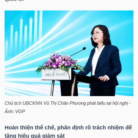
LIỆU
Ngành
(-)
VS-
SECTOR
NĂNG
Chủ tịch UBCKNN Vũ Thị Chân Phương phát biểu tại hội nghị -
LƯỢNG
Ảnh: VGP
Hoàn thiện thể chế, phân định rõ trách nhiệm để
tăng hiệu quả giám sát