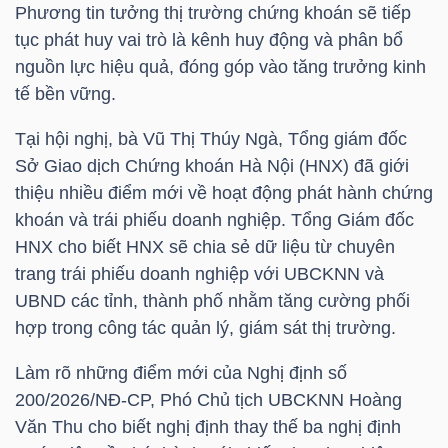
YẾU
Phương tin tưởng thị trường chứng khoán sẽ tiếp
tục phát huy vai trò là kênh huy động và phân bổ
nguồn lực hiệu quả, đóng góp vào tăng trưởng kinh
tế bền vững.
TIÊU
Tại hội nghị, bà Vũ Thị Thúy Ngà, Tổng giám đốc
DÙNG
Sở Giao dịch Chứng khoán Hà Nội (HNX) đã giới
THIẾT
thiệu nhiều điểm mới về hoạt động phát hành chứng
YẾU
khoán và trái phiếu doanh nghiệp. Tổng Giám đốc
HNX cho biết HNX sẽ chia sẻ dữ liệu từ chuyên
trang trái phiếu doanh nghiệp với UBCKNN và
UBND các tỉnh, thành phố nhằm tăng cường phối
hợp trong công tác quản lý, giám sát thị trường.
CHĂM
SÓC
Làm rõ những điểm mới của Nghị định số
SỨC
200/2026/NĐ-CP, Phó Chủ tịch UBCKNN Hoàng
KHỎE
Văn Thu cho biết nghị định thay thế ba nghị định