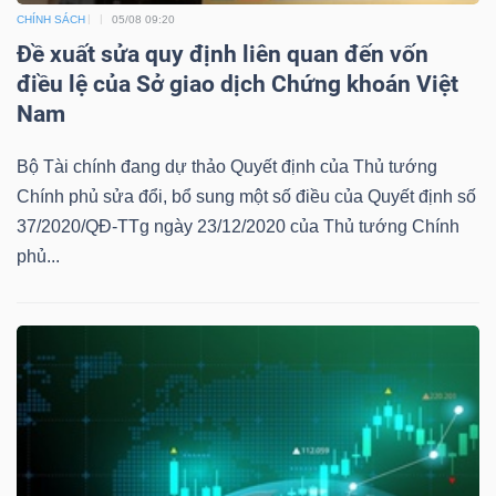
CHÍNH SÁCH
05/08 09:20
Đề xuất sửa quy định liên quan đến vốn
điều lệ của Sở giao dịch Chứng khoán Việt
Nam
Công
cụ
Bộ Tài chính đang dự thảo Quyết định của Thủ tướng
đầu
Chính phủ sửa đổi, bổ sung một số điều của Quyết định số
tư
37/2020/QĐ-TTg ngày 23/12/2020 của Thủ tướng Chính
phủ...
Truyền
thông
tài
chính