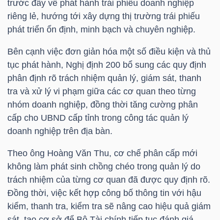
trước đây về phát hành trái phiếu doanh nghiệp
riêng lẻ, hướng tới xây dựng thị trường trái phiếu
phát triển ổn định, minh bạch và chuyên nghiệp.
TÀI
Bên cạnh việc đơn giản hóa một số điều kiện và thủ
CHÍNH
tục phát hành, Nghị định 200 bổ sung các quy định
phân định rõ trách nhiệm quản lý, giám sát, thanh
tra và xử lý vi phạm giữa các cơ quan theo từng
nhóm doanh nghiệp, đồng thời tăng cường phân
cấp cho UBND cấp tỉnh trong công tác quản lý
CÔNG
doanh nghiệp trên địa bàn.
NGHỆ
THÔNG
Theo ông Hoàng Văn Thu, cơ chế phân cấp mới
TIN
không làm phát sinh chồng chéo trong quản lý do
trách nhiệm của từng cơ quan đã được quy định rõ.
Đồng thời, việc kết hợp công bố thông tin với hậu
kiểm, thanh tra, kiểm tra sẽ nâng cao hiệu quả giám
sát, tạo cơ sở để Bộ Tài chính tiếp tục đánh giá,