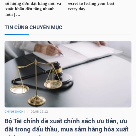
Bài
viết
TIN CÙNG CHUYÊN MỤC
của
tác
giả
(-)
Báo
cáo
phân
tích
(-)
CHÍNH SÁCH
06/08 22:12
Bộ Tài chính đề xuất chính sách ưu tiên, ưu
Thuật
đãi trong đấu thầu, mua sắm hàng hóa xuất