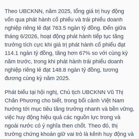
Theo UBCKNN, năm 2025, tổng giá trị huy động
TÀI
vốn qua phát hành cổ phiếu và trái phiếu doanh
CHÍNH
nghiệp riêng lẻ đạt 763.5 ngàn tỷ đồng. Đến giữa
CÁ
tháng 6/2026, hoạt động phát hành tiếp tục tăng
NHÂN
trưởng tích cực khi giá trị phát hành cổ phiếu đạt
114.1 ngàn tỷ đồng, tăng hơn 67% so với cùng kỳ
năm trước, trong khi phát hành trái phiếu doanh
nghiệp riêng lẻ đạt 148.8 ngàn tỷ đồng, tương
PHÂN
đương cùng kỳ năm 2025.
TÍCH
VIETSTOCKFINANCE
Phát biểu tại hội nghị, Chủ tịch UBCKNN Vũ Thị
Chân Phương cho biết, trong bối cảnh Việt Nam
hướng tới mục tiêu tăng trưởng nhanh và bền vững,
việc huy động hiệu quả các nguồn lực trong và
VĨ
ngoài nước có ý nghĩa then chốt. Theo đó, thị
MÔ
trường chứng khoán giữ vai trò là kênh huy động và