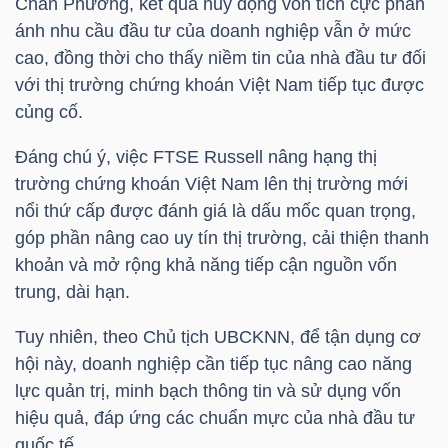
Chân Phương, kết quả huy động vốn tích cực phản
ánh nhu cầu đầu tư của doanh nghiệp vẫn ở mức
cao, đồng thời cho thấy niềm tin của nhà đầu tư đối
TRÁI
với thị trường chứng khoán Việt Nam tiếp tục được
PHIẾU
củng cố.
Đáng chú ý, việc FTSE Russell nâng hạng thị
trường chứng khoán Việt Nam lên thị trường mới
CÔNG
nổi thứ cấp được đánh giá là dấu mốc quan trọng,
CỤ
góp phần nâng cao uy tín thị trường, cải thiện thanh
ĐẦU
khoản và mở rộng khả năng tiếp cận nguồn vốn
TƯ
trung, dài hạn.
Tuy nhiên, theo Chủ tịch UBCKNN, để tận dụng cơ
hội này, doanh nghiệp cần tiếp tục nâng cao năng
TRUY
lực quản trị, minh bạch thông tin và sử dụng vốn
XUẤT
hiệu quả, đáp ứng các chuẩn mực của nhà đầu tư
DỮ
quốc tế.