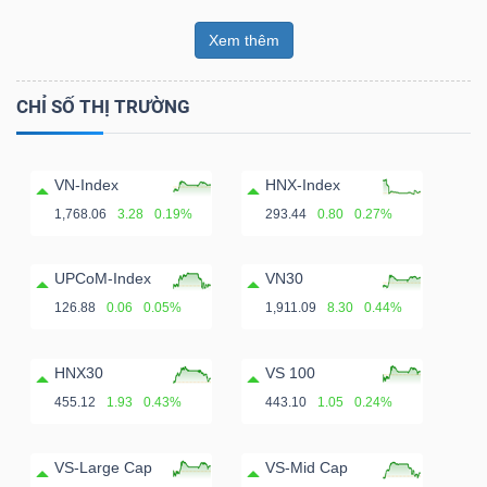
Xem thêm
CHỈ SỐ THỊ TRƯỜNG
VN-Index
HNX-Index
1,768.06
3.28
0.19%
293.44
0.80
0.27%
UPCoM-Index
VN30
126.88
0.06
0.05%
1,911.09
8.30
0.44%
HNX30
VS 100
455.12
1.93
0.43%
443.10
1.05
0.24%
VS-Large Cap
VS-Mid Cap