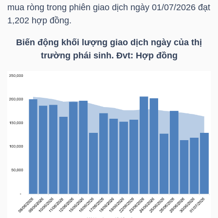
YẾU
mua ròng trong phiên giao dịch ngày 01/07/2026 đạt
1,202 hợp đồng.
Biến động khối lượng giao dịch ngày của thị
trường phái sinh. Đvt: Hợp đồng
TIÊU
DÙNG
THIẾT
YẾU
CHĂM
SÓC
SỨC
KHỎE