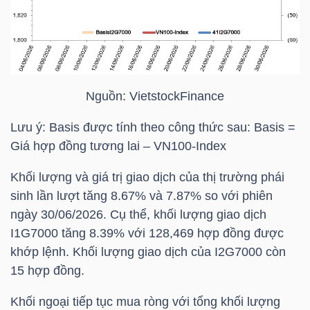
NGUYÊN
VẬT
LIỆU
Nguồn:
VietstockFinance
Lưu ý: Basis được tính theo công thức sau: Basis =
CÔNG
Giá hợp đồng tương lai – VN100-Index
NGHIỆP
Khối lượng và giá trị giao dịch của thị trường phái
sinh lần lượt tăng 8.67% và 7.87% so với phiên
ngày 30/06/2026. Cụ thể, khối lượng giao dịch
I1G7000 tăng 8.39% với 128,469 hợp đồng được
TIÊU
khớp lệnh. Khối lượng giao dịch của I2G7000 còn
DÙNG
15 hợp đồng.
KHÔNG
THIẾT
Khối ngoại tiếp tục mua ròng với tổng khối lượng