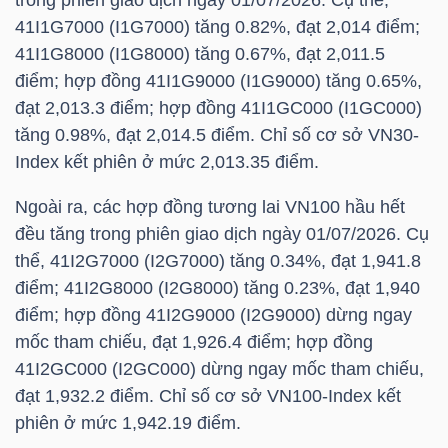
trong phiên giao dịch ngày 01/07/2026. Cụ thể,
HÀNG
41I1G7000 (I1G7000) tăng 0.82%, đạt 2,014 điểm;
HÓA
41I1G8000 (I1G8000) tăng 0.67%, đạt 2,011.5
điểm; hợp đồng 41I1G9000 (I1G9000) tăng 0.65%,
đạt 2,013.3 điểm; hợp đồng 41I1GC000 (I1GC000)
KINH
tăng 0.98%, đạt 2,014.5 điểm. Chỉ số cơ sở
VN30-
TẾ
Index
kết phiên ở mức 2,013.35 điểm.
Ngoài ra, các hợp đồng tương lai VN100 hầu hết
đều tăng trong phiên giao dịch ngày 01/07/2026. Cụ
THẾ
thể, 41I2G7000 (I2G7000) tăng 0.34%, đạt 1,941.8
GIỚI
điểm; 41I2G8000 (I2G8000) tăng 0.23%, đạt 1,940
điểm; hợp đồng 41I2G9000 (I2G9000) dừng ngay
mốc tham chiếu, đạt 1,926.4 điểm; hợp đồng
41I2GC000 (I2GC000) dừng ngay mốc tham chiếu,
ĐÔNG
đạt 1,932.2 điểm. Chỉ số cơ sở VN100-Index kết
DƯƠNG
phiên ở mức 1,942.19 điểm.