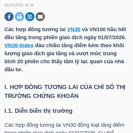
01/07/2026 19:30
DOANH
NGHIỆP
Các hợp đồng tương lai
VN30
và VN100 hầu hết
đều tăng trong phiên giao dịch ngày 01/07/2026.
VN30-Index
đảo chiều tăng điểm kèm theo khối
lượng giao dịch gia tăng và vượt mức trung
BẤT
bình 20 phiên cho thấy tâm lý lạc quan của nhà
ĐỘNG
đầu tư.
SẢN
I. HỢP ĐỒNG TƯƠNG LAI CỦA CHỈ SỐ THỊ
TRƯỜNG CHỨNG KHOÁN
TÀI
CHÍNH
I.1. Diễn biến thị trường
Các hợp đồng tương lai
VN30
đồng loạt tăng điểm