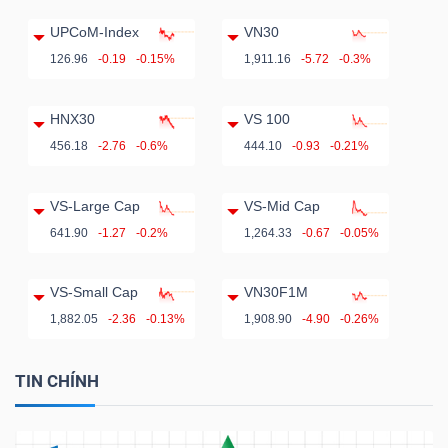
UPCoM-Index
VN30
126.96
-0.19
-0.15%
1,911.16
-5.72
-0.3%
HNX30
VS 100
456.18
-2.76
-0.6%
444.10
-0.93
-0.21%
VS-Large Cap
VS-Mid Cap
641.90
-1.27
-0.2%
1,264.33
-0.67
-0.05%
VS-Small Cap
VN30F1M
1,882.05
-2.36
-0.13%
1,908.90
-4.90
-0.26%
TIN CHÍNH