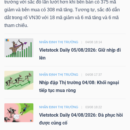
trường với sắc đỏ lấn lướt hơn khi bên bán có 375 mã
giảm và bên mua có 308 mã tăng. Tương tự, sắc đỏ dẫn
dắt trong rổ VN30 với 18 mã giảm và 6 mã tăng và 6 mã
tham chiếu.
NHẬN ĐỊNH THỊ TRƯỜNG
04/08 18:14
Vietstock Daily 05/08/2026: Giữ nhịp đi
lên
NHẬN ĐỊNH THỊ TRƯỜNG
04/08 17:37
Nhịp đập Thị trường 04/08: Khối ngoại
tiếp tục mua ròng
NHẬN ĐỊNH THỊ TRƯỜNG
03/08 18:22
Vietstock Daily 04/08/2026: Đà phục hồi
được củng cố