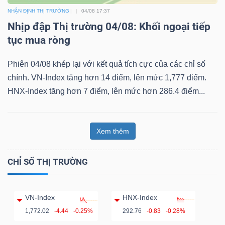
NHẬN ĐỊNH THỊ TRƯỜNG
04/08 17:37
Nhịp đập Thị trường 04/08: Khối ngoại tiếp
tục mua ròng
Phiên 04/08 khép lại với kết quả tích cực của các chỉ số
chính. VN-Index tăng hơn 14 điểm, lên mức 1,777 điểm.
HNX-Index tăng hơn 7 điểm, lên mức hơn 286.4 điểm...
Xem thêm
CHỈ SỐ THỊ TRƯỜNG
VN-Index
HNX-Index
1,772.02
-4.44
-0.25%
292.76
-0.83
-0.28%