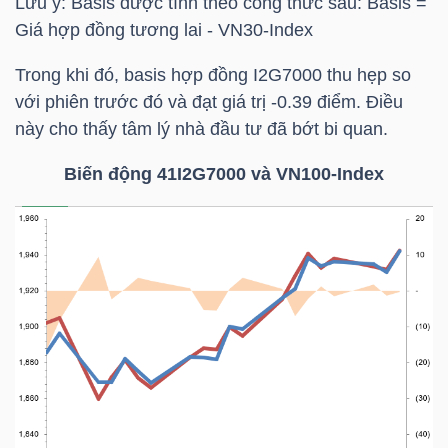
Lưu ý: Basis được tính theo công thức sau: Basis =
LIỆU
Giá hợp đồng tương lai -
VN30-Index
Ngành
Trong khi đó, basis hợp đồng I2G7000 thu hẹp so
(-)
với phiên trước đó và đạt giá trị -0.39 điểm. Điều
này cho thấy tâm lý nhà đầu tư đã bớt bi quan.
VS-
SECTOR
Biến động 41I2G7000 và VN100-Index
NĂNG
LƯỢNG