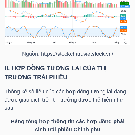
Bài
viết
của
tác
giả
(-)
Nguồn: https://
stockchart.vietstock.vn
/
II. HỢP ĐỒNG TƯƠNG LAI CỦA THỊ
Báo
TRƯỜNG TRÁI PHIẾU
cáo
phân
Thống kê số liệu của các hợp đồng tương lai đang
tích
được giao dịch trên thị trường được thể hiện như
(-)
sau:
Bảng tổng hợp thông tin các hợp đồng phái
Thuật
sinh trái phiếu Chính phủ