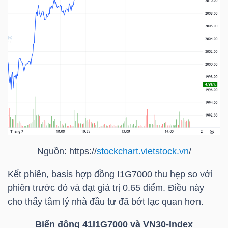
NGÀNH
DOANH
NGHIỆP
CỔ
Nguồn: https://
stockchart.vietstock.vn
/
PHIẾU
Kết phiên, basis hợp đồng I1G7000 thu hẹp so với
phiên trước đó và đạt giá trị 0.65 điểm. Điều này
cho thấy tâm lý nhà đầu tư đã bớt lạc quan hơn.
PHÁI
SINH
Biến động 41I1G7000 và
VN30-Index