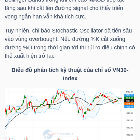
tăng sau khi cắt lên đường signal cho thấy triển
Mã
vọng ngắn hạn vẫn khá tích cực.
chứng
khoán
Tuy nhiên, chỉ báo Stochastic Oscillator đã tiến sâu
(-)
vào vùng overbought. Nếu đường %K cắt xuống
đường %D trong thời gian tới thì rủi ro điều chỉnh có
Tất cả
Cổ phiếu
Chỉ số
Chứng chỉ quỹ
Chứng 
thể xuất hiện trở lại.
Lãnh
Biểu đồ phân tích kỹ thuật của chỉ số
VN30-
đạo
Index
(-)
Tất cả
Người nội bộ
Người liên quan
Cổ đông lớn
Tin
tức
(-)