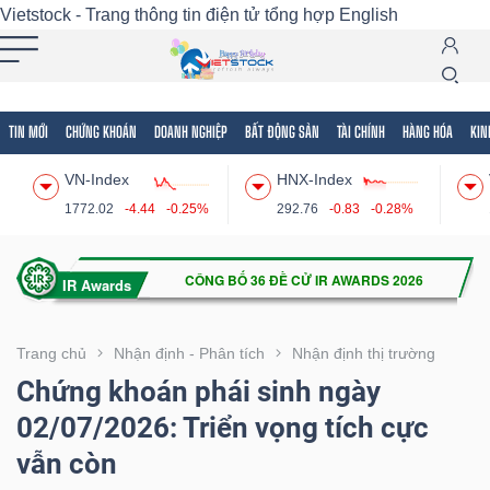
Vietstock - Trang thông tin điện tử tổng hợp
English
TIN MỚI
CHỨNG KHOÁN
DOANH NGHIỆP
BẤT ĐỘNG SẢN
TÀI CHÍNH
HÀNG HÓA
KIN
Tất cả
Tính năng
Ngành
Mã chứng khoán
Lãnh
VN-Index
HNX-Index
Tính
1772.02
-4.44
-0.25%
292.76
-0.83
-0.28%
năng
(-)
VIETSTOCK
Trang chủ
Nhận định - Phân tích
Nhận định thị trường
Chứng khoán phái sinh ngày
02/07/2026: Triển vọng tích cực
CHỨNG
vẫn còn
KHOÁN