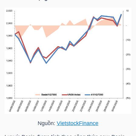
TRÁI
PHIẾU
CÔNG
CỤ
ĐẦU
TƯ
TRUY
Nguồn:
VietstockFinance
XUẤT
DỮ