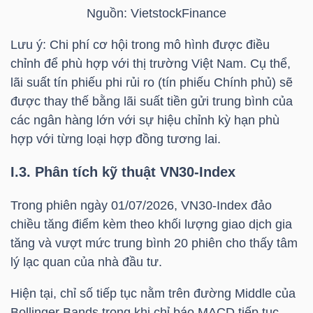
DỊCH
Nguồn:
VietstockFinance
VỤ
TRUYỀN
Lưu ý: Chi phí cơ hội trong mô hình được điều
THÔNG
chỉnh để phù hợp với thị trường Việt Nam. Cụ thể,
lãi suất tín phiếu phi rủi ro (tín phiếu Chính phủ) sẽ
được thay thế bằng lãi suất tiền gửi trung bình của
các ngân hàng lớn với sự hiệu chỉnh kỳ hạn phù
hợp với từng loại hợp đồng tương lai.
TIỆN
ÍCH
I.3. Phân tích kỹ thuật
VN30-Index
Trong phiên ngày 01/07/2026,
VN30-Index
đảo
chiều tăng điểm kèm theo khối lượng giao dịch gia
tăng và vượt mức trung bình 20 phiên cho thấy tâm
BẤT
lý lạc quan của nhà đầu tư.
ĐỘNG
SẢN
Hiện tại, chỉ số tiếp tục nằm trên đường Middle của
Bollinger Bands trong khi chỉ báo MACD tiếp tục