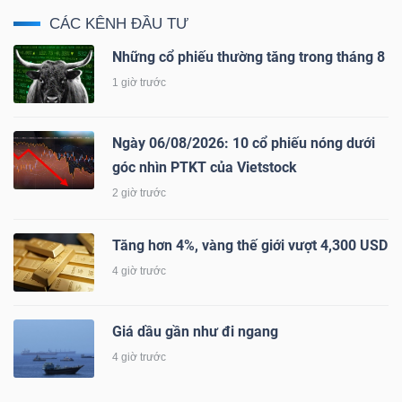
CÁC KÊNH ĐẦU TƯ
Những cổ phiếu thường tăng trong tháng 8
1 giờ trước
Công
cụ
Ngày 06/08/2026: 10 cổ phiếu nóng dưới
đầu
góc nhìn PTKT của Vietstock
tư
2 giờ trước
Tăng hơn 4%, vàng thế giới vượt 4,300 USD
4 giờ trước
Truyền
thông
Giá dầu gần như đi ngang
tài
4 giờ trước
chính