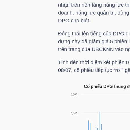
HÀNG
nhận trên nền tảng năng lực thự
HÓA
doanh, năng lực quản trị, dòng 
DPG
cho biết.
Động thái lên tiếng của
DPG
di
KINH
dựng này đã giảm giá 5 phiên l
TẾ
trên trang của UBCKNN vào ngà
Tính đến thời điểm kết phiên 07
08/07, cổ phiếu tiếp tục “rơi”
THẾ
GIỚI
Cổ phiếu
DPG
thủng đá
ĐÔNG
DƯƠNG