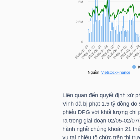
TÀI
CHÍNH
CÁ
NHÂN
PHÂN
TÍCH
VIETSTOCKFINANCE
Liên quan đến quyết định xử 
Vinh đã bị phạt 1.5 tỷ đồng do
phiếu
DPG
với khối lượng chi 
ra trong giai đoạn 02/05-02/07
VĨ
hành nghề chứng khoán 21 thá
MÔ
vụ tại nhiều tổ chức trên thị t