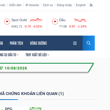
hoán
Diễn đàn
IR Awards
Dịch vụ
Đăng nhập
English
Spot Gold
Dầu
4341.71
-0.70
-0.02%
77.08
-0.97
-1.24%
HÂN
PHÂN TÍCH
ĐÔNG DƯƠNG
ÔNG CỤ ĐẦU TƯ
TRUY XUẤT DỮ LIỆU
MÃ CHỨNG KHOÁN LIÊN QUAN (1)
DPG