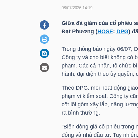
08/07/2026 14:19
DOANH
Giữa đà giảm của cổ phiếu sa
NGHIỆP
Đạt Phương (
HOSE
:
DPG
) đ
Trong thông báo ngày 06/07,
D
Công ty và cho biết không có b
BẤT
phạm. Các cá nhân, tổ chức bị 
ĐỘNG
hành, đại diện theo ủy quyền, 
SẢN
Theo
DPG
, mọi hoạt động gia
phạm vi kiểm soát. Công ty cũn
cốt lõi gồm xây lắp, năng lượn
TÀI
ra bình thường.
CHÍNH
"Biến động giá cổ phiếu trong
đông và nhà đầu tư. Tuy nhiên,