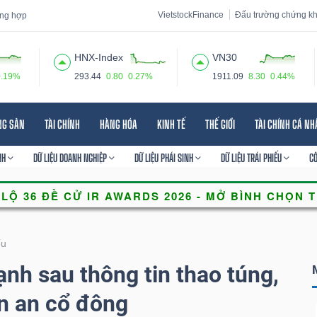
VietstockFinance
Đấu trường chứng k
tổng hợp
HNX-Index
VN30
0.19%
293.44
0.80
0.27%
1911.09
8.30
0.44%
 đạo
Tin tức
Báo cáo phân tích
Thuật ngữ
Dịch vụ
NG SẢN
TÀI CHÍNH
HÀNG HÓA
KINH TẾ
THẾ GIỚI
TÀI CHÍNH CÁ N
NH
DỮ LIỆU DOANH NGHIỆP
DỮ LIỆU PHÁI SINH
DỮ LIỆU TRÁI PHIẾU
C
ếu
nh sau thông tin thao túng,
ấn an cổ đông