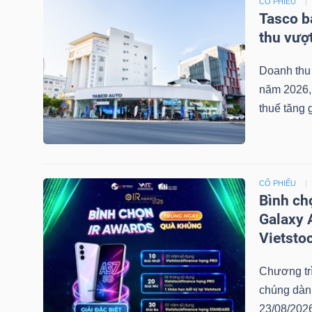
CỔ PHIẾU
LIỆU
Tasco b
thu vượ
Ngành
(-)
Doanh thu 
năm 2026, 
VS-
thuế tăng g
SECTOR
CỔ PHIẾU
Bình ch
Galaxy 
NĂNG
Vietsto
LƯỢNG
Chương tr
chúng dàn
23/08/2026