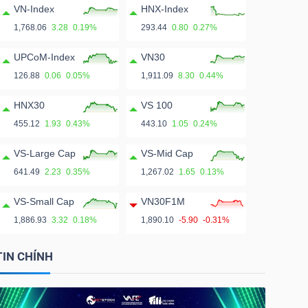
VN-Index
HNX-Index
1,768.06
3.28
0.19%
293.44
0.80
0.27%
UPCoM-Index
VN30
126.88
0.06
0.05%
1,911.09
8.30
0.44%
HNX30
VS 100
455.12
1.93
0.43%
443.10
1.05
0.24%
VS-Large Cap
VS-Mid Cap
641.49
2.23
0.35%
1,267.02
1.65
0.13%
VS-Small Cap
VN30F1M
1,886.93
3.32
0.18%
1,890.10
-5.90
-0.31%
TIN CHÍNH