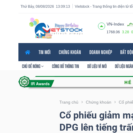
Thứ Bảy, 08/08/2026
13:09:15
Vietstock - Trang thông tin điện tử 
VN-Index
1768.06
3.28
Tất cả
Tính năng
Ngành
Mã chứng khoán
Lãnh
TIN MỚI
CHỨNG KHOÁN
DOANH NGHIỆP
BẤT ĐỘ
Tính
năng
CHỦ ĐỀ NÓNG
CÔNG BỐ THÔNG TIN
DỮ LIỆU VĨ MÔ
DỮ LIỆU NGÀ
(-)
VIETSTOCK
Trang chủ
Chứng khoán
Cổ phi
Cổ phiếu giảm mạ
CHỨNG
DPG lên tiếng tr
KHOÁN