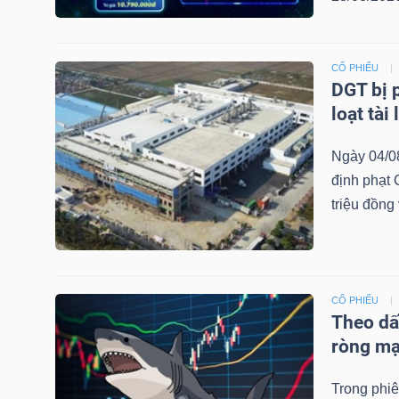
NGUYÊN
VẬT
LIỆU
CỔ PHIẾU
DGT bị 
loạt tài
Ngày 04/0
CÔNG
định phạt
NGHIỆP
triệu đồng 
CỔ PHIẾU
TIÊU
Theo dấ
DÙNG
ròng m
KHÔNG
THIẾT
Trong phiê