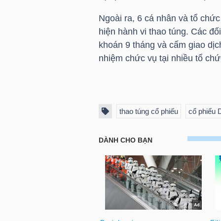
Ngoài ra, 6 cá nhân và tổ chứ
hiện hành vi thao túng. Các đố
NGÀNH
khoán 9 tháng và cấm giao dịc
nhiệm chức vụ tại nhiều tổ chứ
DOANH
NGHIỆP
thao túng cổ phiếu
cổ phiếu
CỔ
PHIẾU
PHÁI
SINH