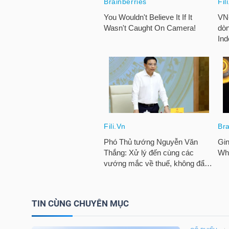
TRÁI
PHIẾU
CÔNG
CỤ
ĐẦU
TƯ
TRUY
TIN CÙNG CHUYÊN MỤC
XUẤT
DỮ