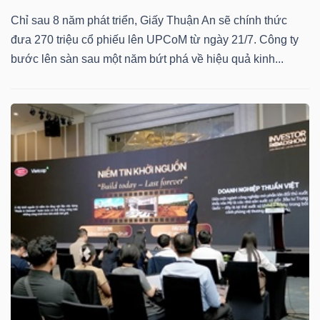
Chỉ sau 8 năm phát triển, Giấy Thuận An sẽ chính thức
đưa 270 triệu cổ phiếu lên UPCoM từ ngày 21/7. Công ty
bước lên sàn sau một năm bứt phá về hiệu quả kinh...