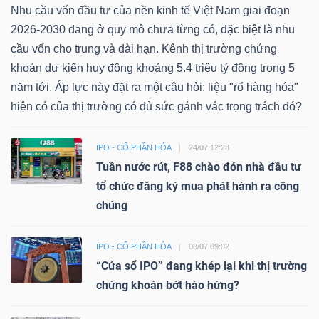
Nhu cầu vốn đầu tư của nền kinh tế Việt Nam giai đoạn
2026-2030 đang ở quy mô chưa từng có, đặc biệt là nhu
cầu vốn cho trung và dài hạn. Kênh thị trường chứng
khoán dự kiến huy động khoảng 5.4 triệu tỷ đồng trong 5
năm tới. Áp lực này đặt ra một câu hỏi: liệu "rổ hàng hóa"
hiện có của thị trường có đủ sức gánh vác trọng trách đó?
IPO - CỔ PHẦN HÓA
24/07 12:28
Tuần nước rút, F88 chào đón nhà đầu tư
tổ chức đăng ký mua phát hành ra công
chúng
IPO - CỔ PHẦN HÓA
08/07 09:02
“Cửa sổ IPO” đang khép lại khi thị trường
chứng khoán bớt hào hứng?