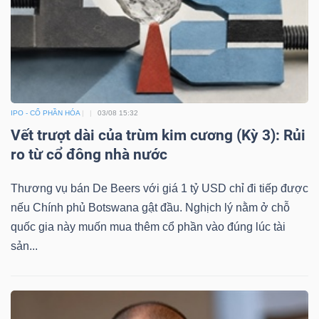
IPO - CỔ PHẦN HÓA
03/08 15:32
Vết trượt dài của trùm kim cương (Kỳ 3): Rủi
ro từ cổ đông nhà nước
Thương vụ bán De Beers với giá 1 tỷ USD chỉ đi tiếp được
nếu Chính phủ Botswana gật đầu. Nghịch lý nằm ở chỗ
quốc gia này muốn mua thêm cổ phần vào đúng lúc tài
sản...