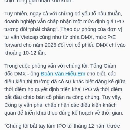
chịu trong giai đoạn khó khăn.
NGUYÊN
VẬT
Tuy nhiên, ngay cả với chừng đó yếu tố hậu thuẫn,
LIỆU
doanh nghiệp vẫn chấp nhận một mức định giá IPO
tương đối “phải chăng”. Theo dự phóng của đơn vị
tư vấn Vietcap cũng như từ phía
DMX
, mức P/E
forward cho năm 2026 đối với cổ phiếu
DMX
chỉ vào
khoảng 10-12 lần.
CÔNG
NGHIỆP
Trong cuộc phỏng vấn với chúng tôi, Tổng Giám
đốc
DMX
- ông
Đoàn Văn Hiểu Em
cho biết, các
điều kiện thị trường đã có sự khác biệt đáng kể giữa
thời điểm họ quyết định triển khai IPO và thời điểm
bắt đầu chào bán cổ phần ra công chúng. Tuy vậy,
TIÊU
Công ty vẫn phải chấp nhận các điều kiện khách
DÙNG
quan để triển khai theo đúng kế hoạch về thời gian.
KHÔNG
THIẾT
“Chúng tôi bắt tay làm IPO từ tháng 12 năm trước