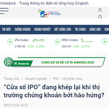
Vietstock - Trang thông tin điện tử tổng hợp
English
TIN MỚI
CHỨNG KHOÁN
DOANH NGHIỆP
BẤT ĐỘNG SẢN
TÀI CHÍNH
HÀNG HÓA
KIN
Tất cả
Tính năng
Ngành
Mã chứng khoán
Lãnh
VN-Index
HNX-Index
Tính
1768.06
3.28
0.19%
293.44
0.80
0.27%
năng
(-)
VIETSTOCK
Trang chủ
Doanh nghiệp
IPO - Cổ phần hóa
“Cửa sổ IPO” đang khép lại khi thị
trường chứng khoán bớt hào hứng?
CHỨNG
KHOÁN
08/07/2026 09:02