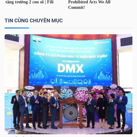
TIN CÙNG CHUYÊN MỤC
Dữ
liệu
tài
chính