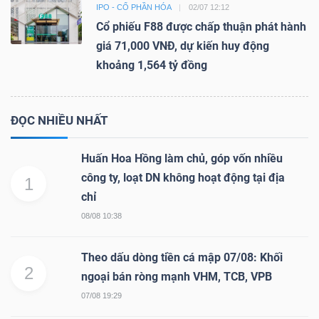
IPO - CỔ PHẦN HÓA
02/07 12:12
Cổ phiếu F88 được chấp thuận phát hành
giá 71,000 VNĐ, dự kiến huy động
khoảng 1,564 tỷ đồng
ĐỌC NHIỀU NHẤT
Huấn Hoa Hồng làm chủ, góp vốn nhiều
công ty, loạt DN không hoạt động tại địa
1
chỉ
08/08 10:38
Theo dấu dòng tiền cá mập 07/08: Khối
2
ngoại bán ròng mạnh VHM, TCB, VPB
07/08 19:29