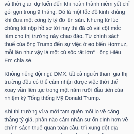
YẾU
và thời gian dự kiến đến khi hoàn thành niêm yết chỉ
gói gọn trong 9 tháng. Đó là một tốc độ kinh khủng
khi đưa một công ty tỷ đô lên sàn. Nhưng từ lúc
chúng tôi nộp hồ sơ tới nay thì đã có vài cột mốc
làm cho thị trường này chao đảo. Từ chính sách
TIÊU
thuế của ông Trump đến sự việc ở eo biển Hormuz,
DÙNG
mỗi lần như vậy là một cú sốc rất lớn” - ông Hiểu
THIẾT
Em chia sẻ.
YẾU
Không riêng đội ngũ
DMX
, tất cả người tham gia thị
trường đều có thể cảm nhận được việc thời thế
xoay vần liên tục trong một năm rưỡi đầu tiên của
nhiệm kỳ Tổng thống Mỹ Donald Trump.
CHĂM
SÓC
Khi thị trường vừa mới tạm quên mối lo về căng
SỨC
thẳng tỷ giá, phần nào cảm nhận sự ổn định hơn về
KHỎE
chính sách thuế quan toàn cầu, thì xung đột địa