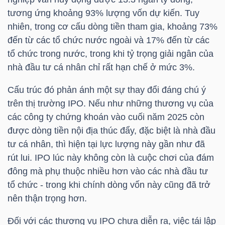
DỊCH
tương ứng khoảng 93% lượng vốn dự kiến. Tuy
VỤ
nhiên, trong cơ cấu dòng tiền tham gia, khoảng 73%
TRUYỀN
đến từ các tổ chức nước ngoài và 17% đến từ các
THÔNG
tổ chức trong nước, trong khi tỷ trọng giải ngân của
nhà đầu tư cá nhân chỉ rất hạn chế ở mức 3%.
Cấu trúc đó phản ánh một sự thay đổi đáng chú ý
trên thị trường IPO. Nếu như những thương vụ của
TIỆN
các công ty chứng khoán vào cuối năm 2025 còn
ÍCH
được dòng tiền nội địa thúc đẩy, đặc biệt là nhà đầu
tư cá nhân, thì hiện tại lực lượng này gần như đã
rút lui. IPO lúc này không còn là cuộc chơi của đám
đông mà phụ thuộc nhiều hơn vào các nhà đầu tư
BẤT
tổ chức - trong khi chính dòng vốn này cũng đã trở
ĐỘNG
nên thận trọng hơn.
SẢN
Đối với các thương vụ IPO chưa diễn ra, việc tái lập