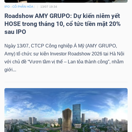
IPO - CỔ PHẦN HÓA
13/07 19:34
Roadshow AMY GRUPO: Dự kiến niêm yết
HOSE trong tháng 10, cổ tức tiền mặt 20%
sau IPO
Ngày 13/07, CTCP Công nghiệp Á Mỹ (AMY GRUPO,
Amy) tổ chức sự kiện Investor Roadshow 2026 tại Hà Nội
với chủ đề “Vươn tầm vị thế – Lan tỏa thành công”, nhằm
giới...