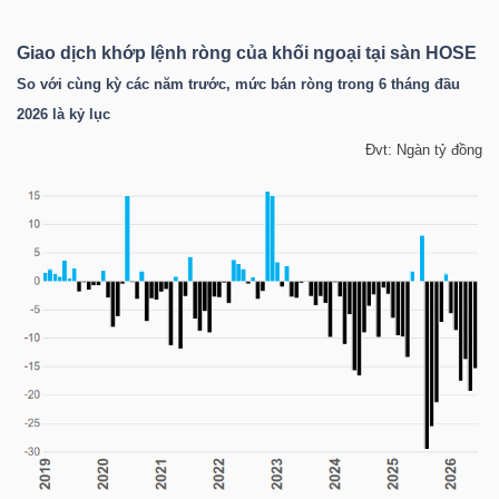
Giao dịch khớp lệnh ròng của khối ngoại tại sàn
HOSE
So với cùng kỳ các năm trước, mức bán ròng trong 6 tháng đầu
TRÁI
2026 là kỷ lục
PHIẾU
Đvt: Ngàn tỷ đồng
CÔNG
CỤ
ĐẦU
TƯ
TRUY
XUẤT
DỮ