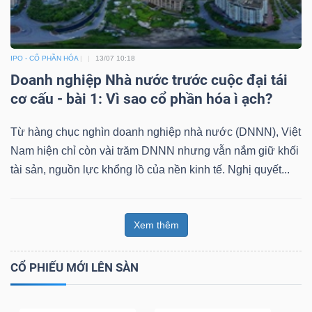
IPO - CỔ PHẦN HÓA
13/07 10:18
Doanh nghiệp Nhà nước trước cuộc đại tái
cơ cấu - bài 1: Vì sao cổ phần hóa ì ạch?
Từ hàng chục nghìn doanh nghiệp nhà nước (DNNN), Việt
Nam hiện chỉ còn vài trăm DNNN nhưng vẫn nắm giữ khối
tài sản, nguồn lực khổng lồ của nền kinh tế. Nghị quyết...
Xem thêm
CỔ PHIẾU MỚI LÊN SÀN