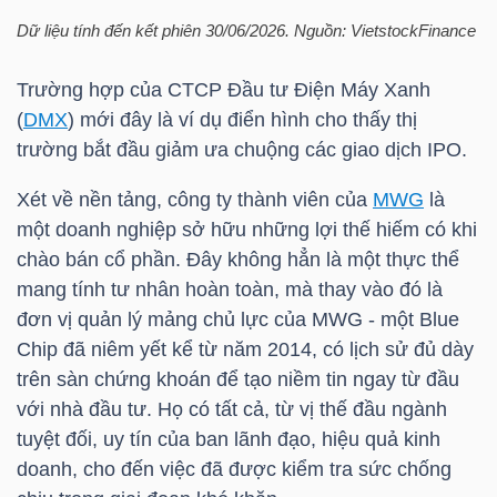
LIỆU
Dữ liệu tính đến kết phiên 30/06/2026. Nguồn:
VietstockFinance
Ngành
Trường hợp của CTCP Đầu tư Điện Máy Xanh
(-)
(
DMX
) mới đây là ví dụ điển hình cho thấy thị
trường bắt đầu giảm ưa chuộng các giao dịch IPO.
VS-
SECTOR
Xét về nền tảng, công ty thành viên của
MWG
là
một doanh nghiệp sở hữu những lợi thế hiếm có khi
chào bán cổ phần. Đây không hẳn là một thực thể
mang tính tư nhân hoàn toàn, mà thay vào đó là
đơn vị quản lý mảng chủ lực của
MWG
- một Blue
Chip đã niêm yết kể từ năm 2014, có lịch sử đủ dày
NĂNG
trên sàn chứng khoán để tạo niềm tin ngay từ đầu
LƯỢNG
với nhà đầu tư. Họ có tất cả, từ vị thế đầu ngành
tuyệt đối, uy tín của ban lãnh đạo, hiệu quả kinh
doanh, cho đến việc đã được kiểm tra sức chống