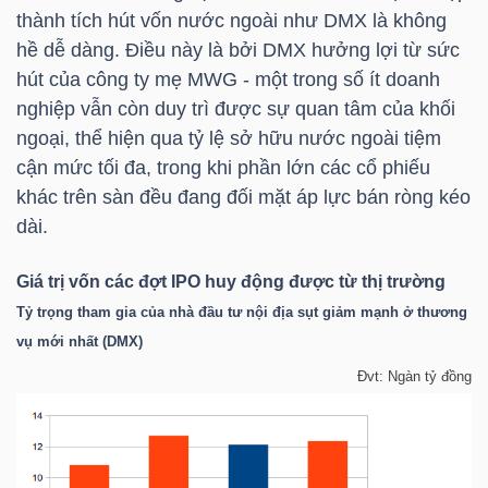
thành tích hút vốn nước ngoài như
DMX
là không
Mã
hề dễ dàng. Điều này là bởi
DMX
hưởng lợi từ sức
chứng
hút của công ty mẹ
MWG
- một trong số ít doanh
khoán
nghiệp vẫn còn duy trì được sự quan tâm của khối
(-)
ngoại, thể hiện qua tỷ lệ sở hữu nước ngoài tiệm
cận mức tối đa, trong khi phần lớn các cổ phiếu
Tất cả
Cổ phiếu
Chỉ số
Chứng chỉ quỹ
Chứng 
khác trên sàn đều đang đối mặt áp lực bán ròng kéo
dài.
Lãnh
đạo
Giá trị vốn các đợt IPO huy động được từ thị trường
(-)
Tỷ trọng tham gia của nhà đầu tư nội địa sụt giảm mạnh ở thương
Tất cả
Người nội bộ
Người liên quan
Cổ đông lớn
vụ mới nhất (
DMX
)
Đvt: Ngàn tỷ đồng
Tin
tức
(-)