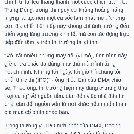
chính trị lại leo thang thành một cuộc chiến tranh tại
Trung Đông, trong khi nguy cơ khủng hoảng năng
lượng lại tạo nên một cú sốc lạm phát mới. Những
cơn địa chấn liên tiếp này không chỉ ảnh hưởng đến
TÀI
triển vọng tăng trưởng kinh tế, mà còn tác động trực
CHÍNH
tiếp đến tâm lý trên thị trường tài chính.
“Với rất nhiều những thay đổi (vĩ mô), tình hình bây
giờ chưa chắc đã đúng như thứ mà mình từng
hoạch định. Nhưng tới ngày, tới giờ thì chúng tôi
CÔNG
phải thực thi (IPO)” - ông Hiểu Em của
DMX
chia
NGHỆ
sẻ. Theo ông, thị trường hiện nay đang ở trạng thái
THÔNG
"kẹt cứng" về nguồn tiền, dẫn đến việc nhà đầu tư
TIN
phải cân đối nguồn vốn từ nơi khác nếu muốn tham
gia mua cổ phần chào bán.
Trong thương vụ IPO mới nhất của
DMX
, Doanh
nghiệp vẫn huy động được 13.3 ngàn tỷ đồng,