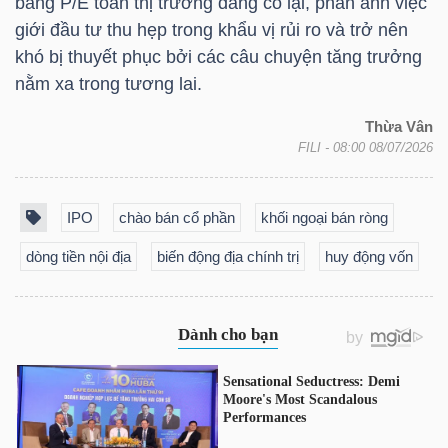
ngữ
bằng P/E toàn thị trường đang co lại, phản ánh việc
(-)
giới đầu tư thu hẹp trong khẩu vị rủi ro và trở nên
khó bị thuyết phục bởi các câu chuyện tăng trưởng
nằm xa trong tương lai.
Dịch
vụ
Thừa Vân
(-)
FILI
- 08:00 08/07/2026
IPO
chào bán cổ phần
khối ngoại bán ròng
Đào
dòng tiền nội địa
biến động địa chính trị
huy động vốn
tạo
Sách
tài
chính