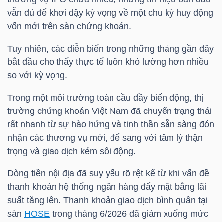
HÀNG
vẫn đủ để khơi dậy kỳ vọng về một chu kỳ huy động
HÓA
vốn mới trên sàn chứng khoán.
Tuy nhiên, các diễn biến trong những tháng gần đây
bắt đầu cho thấy thực tế luôn khó lường hơn nhiều
KINH
so với kỳ vọng.
TẾ
Trong một môi trường toàn cầu đầy biến động, thị
trường chứng khoán Việt Nam đã chuyển trạng thái
rất nhanh từ sự hào hứng và tinh thần sẵn sàng đón
THẾ
nhận các thương vụ mới, để sang với tâm lý thận
GIỚI
trọng và giao dịch kém sôi động.
Dòng tiền nội địa đã suy yếu rõ rệt kể từ khi vấn đề
ĐÔNG
thanh khoản hệ thống ngân hàng đẩy mặt bằng lãi
DƯƠNG
suất tăng lên. Thanh khoản giao dịch bình quân tại
sàn
HOSE
trong tháng 6/2026 đã giảm xuống mức