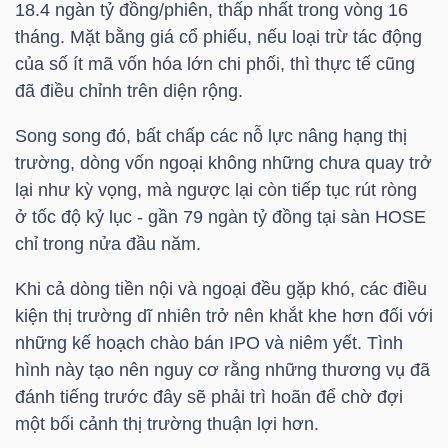
18.4 ngàn tỷ đồng/phiên, thấp nhất trong vòng 16
tháng. Mặt bằng giá cổ phiếu, nếu loại trừ tác động
TÀI
của số ít mã vốn hóa lớn chi phối, thì thực tế cũng
CHÍNH
đã điều chỉnh trên diện rộng.
CÁ
NHÂN
Song song đó, bất chấp các nỗ lực nâng hạng thị
trường, dòng vốn ngoại không những chưa quay trở
lại như kỳ vọng, mà ngược lại còn tiếp tục rút ròng
ở tốc độ kỷ lục - gần 79 ngàn tỷ đồng tại sàn
HOSE
PHÂN
chỉ trong nửa đầu năm.
TÍCH
VIETSTOCKFINANCE
Khi cả dòng tiền nội và ngoại đều gặp khó, các điều
kiện thị trường dĩ nhiên trở nên khắt khe hơn đối với
những kế hoạch chào bán IPO và niêm yết. Tình
hình này tạo nên nguy cơ rằng những thương vụ đã
đánh tiếng trước đây sẽ phải trì hoãn để chờ đợi
VĨ
một bối cảnh thị trường thuận lợi hơn.
MÔ