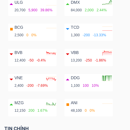
ULG
DMX
20,700
5,900
39.86%
84,000
2,000
2.44%
BCG
TCD
2,500
0
0%
1,300
-200
-13.33%
BVB
VBB
12,400
-50
-0.4%
13,200
-250
-1.86%
VNE
DDG
2,400
-200
-7.69%
1,100
100
10%
MZG
ANI
12,150
200
1.67%
48,100
0
0%
TIN CHÍNH