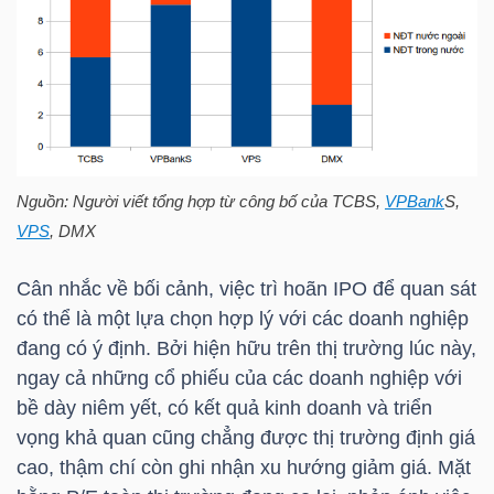
Bài
viết
của
tác
giả
(-)
Nguồn: Người viết tổng hợp từ công bố của TCBS,
VPBank
S,
VPS
,
DMX
Báo
Cân nhắc về bối cảnh, việc trì hoãn IPO để quan sát
cáo
có thể là một lựa chọn hợp lý với các doanh nghiệp
phân
đang có ý định. Bởi hiện hữu trên thị trường lúc này,
tích
ngay cả những cổ phiếu của các doanh nghiệp với
(-)
bề dày niêm yết, có kết quả kinh doanh và triển
vọng khả quan cũng chẳng được thị trường định giá
Thuật
cao, thậm chí còn ghi nhận xu hướng giảm giá. Mặt