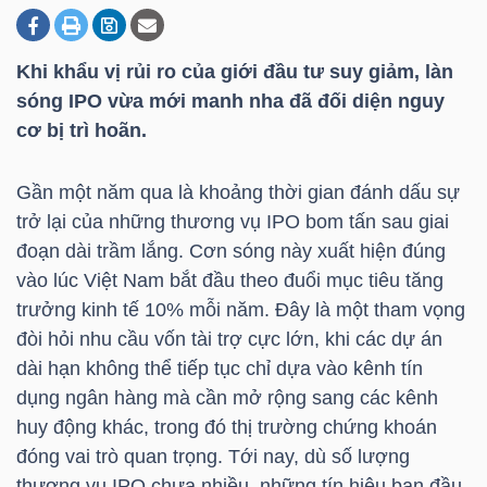
Khi khẩu vị rủi ro của giới đầu tư suy giảm, làn
DOANH
sóng IPO vừa mới manh nha đã đối diện nguy
NGHIỆP
cơ bị trì hoãn.
Gần một năm qua là khoảng thời gian đánh dấu sự
BẤT
trở lại của những thương vụ IPO bom tấn sau giai
ĐỘNG
đoạn dài trầm lắng. Cơn sóng này xuất hiện đúng
SẢN
vào lúc Việt Nam bắt đầu theo đuổi mục tiêu tăng
trưởng kinh tế 10% mỗi năm. Đây là một tham vọng
đòi hỏi nhu cầu vốn tài trợ cực lớn, khi các dự án
dài hạn không thể tiếp tục chỉ dựa vào kênh tín
TÀI
dụng ngân hàng mà cần mở rộng sang các kênh
CHÍNH
huy động khác, trong đó thị trường chứng khoán
đóng vai trò quan trọng. Tới nay, dù số lượng
thương vụ IPO chưa nhiều, những tín hiệu ban đầu