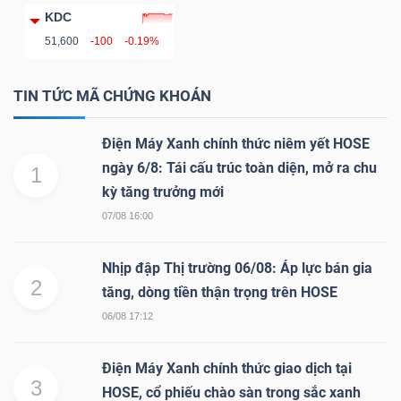
YẾU
KDC
51,600
-100
-0.19%
TIN TỨC MÃ CHỨNG KHOÁN
TIÊU
DÙNG
Điện Máy Xanh chính thức niêm yết HOSE
ngày 6/8: Tái cấu trúc toàn diện, mở ra chu
THIẾT
1
kỳ tăng trưởng mới
YẾU
07/08 16:00
Nhịp đập Thị trường 06/08: Áp lực bán gia
2
tăng, dòng tiền thận trọng trên HOSE
CHĂM
06/08 17:12
SÓC
SỨC
Điện Máy Xanh chính thức giao dịch tại
KHỎE
3
HOSE, cổ phiếu chào sàn trong sắc xanh