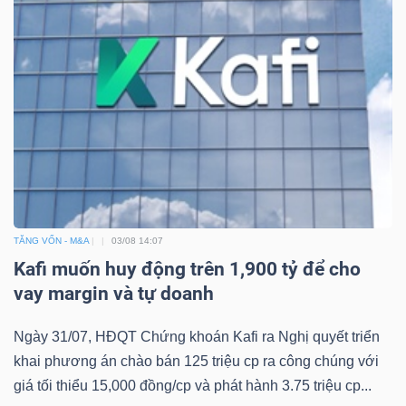
Mã
chứng
khoán
(-)
Tất cả
Cổ phiếu
Chỉ số
Chứng chỉ quỹ
Chứng 
Lãnh
đạo
(-)
TĂNG VỐN - M&A
03/08 14:07
Kafi muốn huy động trên 1,900 tỷ để cho
Tất cả
Người nội bộ
Người liên quan
Cổ đông lớn
vay margin và tự doanh
Tin
Ngày 31/07, HĐQT Chứng khoán Kafi ra Nghị quyết triển
tức
khai phương án chào bán 125 triệu cp ra công chúng với
(-)
giá tối thiểu 15,000 đồng/cp và phát hành 3.75 triệu cp...