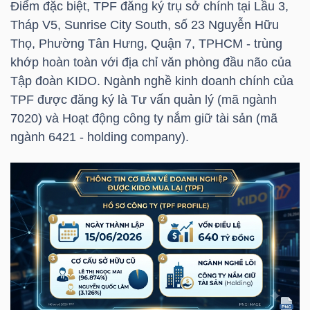
Điểm đặc biệt,
TPF
đăng ký trụ sở chính tại Lầu 3,
Tháp V5, Sunrise City South, số 23 Nguyễn Hữu
TÀI
Thọ, Phường Tân Hưng, Quận 7, TPHCM - trùng
CHÍNH
khớp hoàn toàn với địa chỉ văn phòng đầu não của
CÁ
Tập đoàn KIDO. Ngành nghề kinh doanh chính của
NHÂN
TPF
được đăng ký là Tư vấn quản lý (mã ngành
7020) và Hoạt động công ty nắm giữ tài sản (mã
ngành 6421 - holding company).
PHÂN
TÍCH
VIETSTOCKFINANCE
VĨ
MÔ