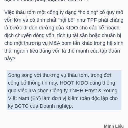
Việc thâu tóm một công ty dạng "holding" có quy mô
vốn lớn và có tính chất "nội bộ" như
TPF
phải chăng
TRÁI
là bước đi dọn đường của KIDO cho các kế hoạch
PHIẾU
dịch chuyển dòng vốn, tích tụ tài sản hoặc chuẩn bị
cho một thương vụ M&A bom tấn khác trong hệ sinh
thái ngành tiêu dùng vốn là thế mạnh của tập đoàn
CÔNG
này?
CỤ
ĐẦU
Song song với thương vụ thâu tóm, trong đợt
TƯ
công bố thông tin này, HĐQT KIDO cũng thông
qua việc lựa chọn Công ty TNHH Ernst & Young
Việt Nam (EY) làm đơn vị kiểm toán độc lập cho
kỳ BCTC của Doanh nghiệp.
TRUY
XUẤT
DỮ
Minh Liêu