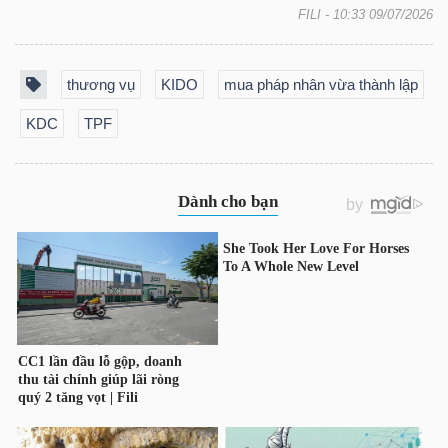
LIỆU
FILI
- 10:33 09/07/2026
Ngành
thương vụ
KIDO
mua pháp nhân vừa thành lập
(-)
KDC
TPF
VS-
SECTOR
NĂNG
LƯỢNG