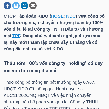
CTCP Tập đoàn KIDO (
HOSE
:
KDC
) vừa công bố
DOANH
chủ trương nhận chuyển nhượng toàn bộ 100%
NGHIỆP
vốn điều lệ tại Công ty TNHH Đầu tư và Thương
mại
TPF
. Đáng chú ý, doanh nghiệp được mua
lại này mới thành lập chưa đầy 1 tháng và có
BẤT
cùng địa chỉ trụ sở với KIDO.
ĐỘNG
SẢN
Thâu tóm 100% vốn công ty "holding" có quy
mô vốn lớn cùng địa chỉ
Theo công bố thông tin bất thường ngày 07/07,
TÀI
HĐQT KIDO đã thông qua Nghị quyết số
CHÍNH
KDC11/2026/NQ-HĐQT về việc nhận chuyển
nhượng toàn bộ phần vốn góp tại Công ty TNHH
Đầu tư và Thương mại
TPF
(
TPF
), tương đương