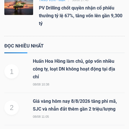
TĂNG VỐN - M&A
30/06 17:48
PV Drilling chốt quyền nhận cổ phiếu
thưởng tỷ lệ 67%, tăng vốn lên gần 9,300
tỷ
ĐỌC NHIỀU NHẤT
Huấn Hoa Hồng làm chủ, góp vốn nhiều
công ty, loạt DN không hoạt động tại địa
1
chỉ
08/08 10:38
Giá vàng hôm nay 8/8/2026 tăng phi mã,
2
SJC và nhẫn đắt thêm gần 2 triệu/lượng
08/08 11:05