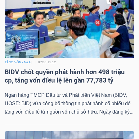
DỊCH
VỤ
TRUYỀN
THÔNG
TĂNG VỐN - M&A
07/08 15:12
TIỆN
BIDV chốt quyền phát hành hơn 498 triệu
ÍCH
cp, tăng vốn điều lệ lên gần 77,783 tỷ
Ngân hàng TMCP Đầu tư và Phát triển Việt Nam (BIDV,
HOSE: BID) vừa công bố thông tin phát hành cổ phiếu để
tăng vốn điều lệ từ nguồn vốn chủ sở hữu. Ngày đăng ký...
BẤT
ĐỘNG
SẢN