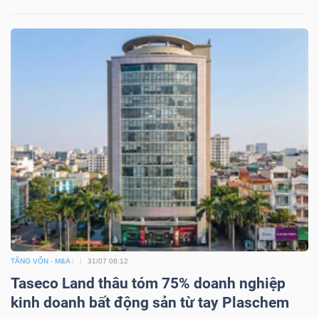
Bài
viết
của
tác
giả
(-)
Báo
cáo
phân
tích
(-)
TĂNG VỐN - M&A
31/07 08:12
Taseco Land thâu tóm 75% doanh nghiệp
Thuật
kinh doanh bất động sản từ tay Plaschem