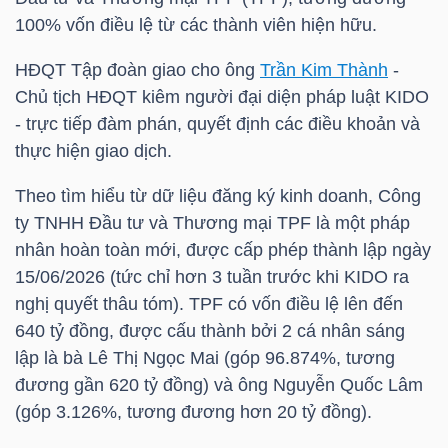
HÀNG
100% vốn điều lệ từ các thành viên hiện hữu.
HÓA
HĐQT Tập đoàn giao cho ông
Trần Kim Thành
-
Chủ tịch HĐQT kiêm người đại diện pháp luật KIDO
- trực tiếp đàm phán, quyết định các điều khoản và
KINH
thực hiện giao dịch.
TẾ
Theo tìm hiểu từ dữ liệu đăng ký kinh doanh, Công
ty TNHH Đầu tư và Thương mại
TPF
là một pháp
nhân hoàn toàn mới, được cấp phép thành lập ngày
THẾ
15/06/2026 (tức chỉ hơn 3 tuần trước khi KIDO ra
GIỚI
nghị quyết thâu tóm).
TPF
có vốn điều lệ lên đến
640 tỷ đồng, được cấu thành bởi 2 cá nhân sáng
lập là bà Lê Thị Ngọc Mai (góp 96.874%, tương
ĐÔNG
đương gần 620 tỷ đồng) và ông Nguyễn Quốc Lâm
DƯƠNG
(góp 3.126%, tương đương hơn 20 tỷ đồng).