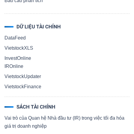
Báo cáo phân tích
DỮ LIỆU TÀI CHÍNH
DataFeed
VietstockXLS
InvestOnline
IROnline
VietstockUpdater
VietstockFinance
SÁCH TÀI CHÍNH
Vai trò của Quan hệ Nhà đầu tư (IR) trong việc tối đa hóa
giá trị doanh nghiệp