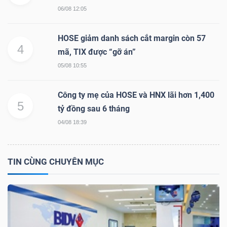
06/08 12:05
HOSE giảm danh sách cắt margin còn 57
4
TÀI
mã, TIX được “gỡ án”
CHÍNH
05/08 10:55
Công ty mẹ của HOSE và HNX lãi hơn 1,400
5
tỷ đồng sau 6 tháng
04/08 18:39
CÔNG
NGHỆ
THÔNG
TIN CÙNG CHUYÊN MỤC
TIN