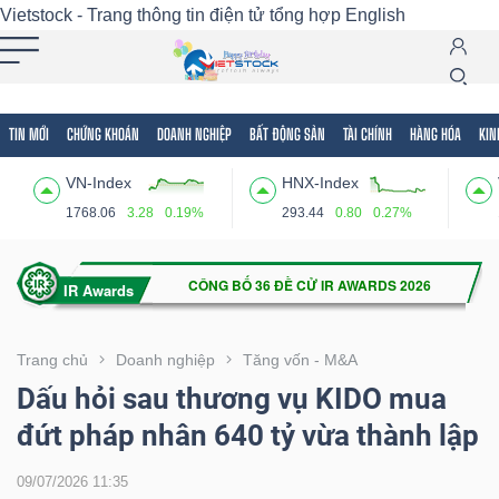
Vietstock - Trang thông tin điện tử tổng hợp
English
TIN MỚI
CHỨNG KHOÁN
DOANH NGHIỆP
BẤT ĐỘNG SẢN
TÀI CHÍNH
HÀNG HÓA
KIN
Tất cả
Tính năng
Ngành
Mã chứng khoán
Lãnh
VN-Index
HNX-Index
Tính
1768.06
3.28
0.19%
293.44
0.80
0.27%
năng
(-)
VIETSTOCK
Trang chủ
Doanh nghiệp
Tăng vốn - M&A
Dấu hỏi sau thương vụ KIDO mua
đứt pháp nhân 640 tỷ vừa thành lập
CHỨNG
KHOÁN
09/07/2026 11:35