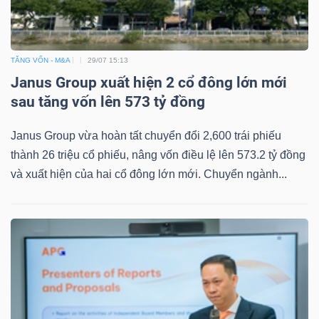
TĂNG VỐN - M&A
29/07 15:13
Dữ
Janus Group xuất hiện 2 cổ đông lớn mới
liệu
sau tăng vốn lên 573 tỷ đồng
tài
chính
Janus Group vừa hoàn tất chuyển đổi 2,600 trái phiếu
thành 26 triệu cổ phiếu, nâng vốn điều lệ lên 573.2 tỷ đồng
và xuất hiện của hai cổ đông lớn mới. Chuyển ngành...