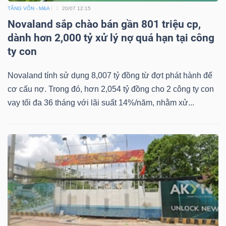
TĂNG VỐN - M&A
20/07 12:15
Novaland sắp chào bán gần 801 triệu cp,
dành hơn 2,000 tỷ xử lý nợ quá hạn tại công
ty con
Novaland tính sử dụng 8,007 tỷ đồng từ đợt phát hành để
cơ cấu nợ. Trong đó, hơn 2,054 tỷ đồng cho 2 công ty con
vay tối đa 36 tháng với lãi suất 14%/năm, nhằm xử...