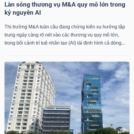
Làn sóng thương vụ M&A quy mô lớn trong
kỷ nguyên AI
Thị trường M&A toàn cầu đang chứng kiến xu hướng tập
trung ngày càng rõ nét vào các thương vụ quy mô lớn,
Công
trong bối cảnh trí tuệ nhân tạo (AI) tái định hình cả dòng...
cụ
đầu
tư
Truyền
thông
tài
chính