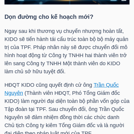
Dọn đường cho kế hoạch mới?
NGÀNH
Ngay sau khi thương vụ chuyển nhượng hoàn tất,
KIDO sẽ tiến hành tái cấu trúc toàn bộ bộ máy quản
trị của
TPF
. Pháp nhân này sẽ được chuyển đổi mô
DOANH
hình hoạt động từ Công ty TNHH hai thành viên trở
NGHIỆP
lên sang Công ty TNHH Một thành viên do KIDO
làm chủ sở hữu tuyệt đối.
HĐQT KIDO cũng quyết định cử ông
Trần Quốc
CỔ
Nguyên
(Thành viên HĐQT, Phó Tổng Giám đốc
PHIẾU
KIDO) làm người đại diện toàn bộ phần vốn góp của
Tập đoàn tại
TPF
. Sau chuyển đổi, ông
Trần Quốc
Nguyên
sẽ đảm nhiệm đồng thời các chức danh
PHÁI
Chủ tịch Công ty kiêm Tổng Giám đốc và là người
SINH
đại diện theo pháp luật mới của
TPF
.