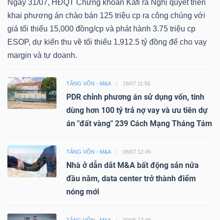
Ngày 31/07, HĐQT Chứng khoán Kafi ra Nghị quyết triển
khai phương án chào bán 125 triệu cp ra công chúng với
giá tối thiểu 15,000 đồng/cp và phát hành 3.75 triệu cp
ESOP, dự kiến thu về tối thiểu 1,912.5 tỷ đồng để cho vay
margin và tự doanh.
TĂNG VỐN - M&A
18/07 11:56
PDR chỉnh phương án sử dụng vốn, tính
dùng hơn 100 tỷ trả nợ vay và ưu tiên dự
án "đất vàng" 239 Cách Mạng Tháng Tám
TĂNG VỐN - M&A
08/07 12:45
Nhà ở dẫn dắt M&A bất động sản nửa
đầu năm, data center trở thành điểm
nóng mới