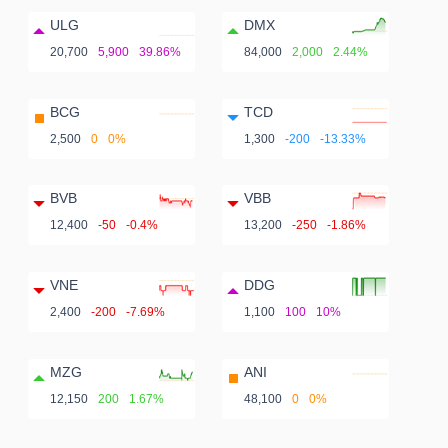
ULG
DMX
20,700
5,900
39.86%
84,000
2,000
2.44%
BCG
TCD
2,500
0
0%
1,300
-200
-13.33%
BVB
VBB
12,400
-50
-0.4%
13,200
-250
-1.86%
VNE
DDG
2,400
-200
-7.69%
1,100
100
10%
MZG
ANI
12,150
200
1.67%
48,100
0
0%