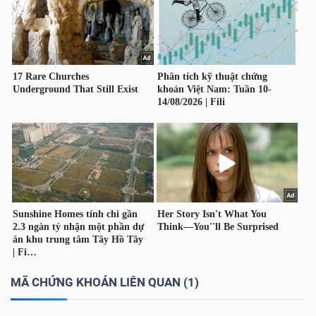
NGUYÊN
VẬT
LIỆU
CÔNG
NGHIỆP
TIÊU
DÙNG
MÃ CHỨNG KHOÁN LIÊN QUAN (1)
KHÔNG
THIẾT