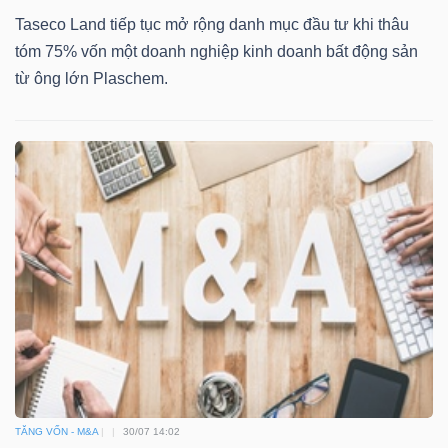
ngữ
Taseco Land tiếp tục mở rộng danh mục đầu tư khi thâu
(-)
tóm 75% vốn một doanh nghiệp kinh doanh bất động sản
từ ông lớn Plaschem.
Dịch
vụ
(-)
Đào
tạo
Sách
tài
TĂNG VỐN - M&A
30/07 14:02
chính