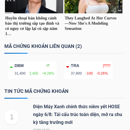
NGÀNH
MÃ CHỨNG KHOÁN LIÊN QUAN (2)
DOANH
NGHIỆP
DBM
TRA
31,400
2,400
+8.28%
37,900
-100
-0.26%
CỔ
TIN TỨC MÃ CHỨNG KHOÁN
PHIẾU
Điện Máy Xanh chính thức niêm yết HOSE
ngày 6/8: Tái cấu trúc toàn diện, mở ra chu
1
PHÁI
kỳ tăng trưởng mới
SINH
07/08 16:00