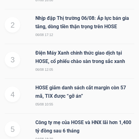
Nhịp đập Thị trường 06/08: Áp lực bán gia
2
TRÁI
tăng, dòng tiền thận trọng trên HOSE
PHIẾU
06/08 17:12
Điện Máy Xanh chính thức giao dịch tại
3
HOSE, cổ phiếu chào sàn trong sắc xanh
CÔNG
06/08 12:05
CỤ
ĐẦU
HOSE giảm danh sách cắt margin còn 57
TƯ
4
mã, TIX được “gỡ án”
05/08 10:55
TRUY
Công ty mẹ của HOSE và HNX lãi hơn 1,400
XUẤT
5
tỷ đồng sau 6 tháng
DỮ
04/08 18:39