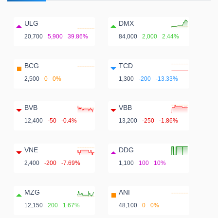
ULG
DMX
20,700
5,900
39.86%
84,000
2,000
2.44%
BCG
TCD
2,500
0
0%
1,300
-200
-13.33%
BVB
VBB
12,400
-50
-0.4%
13,200
-250
-1.86%
VNE
DDG
2,400
-200
-7.69%
1,100
100
10%
MZG
ANI
12,150
200
1.67%
48,100
0
0%