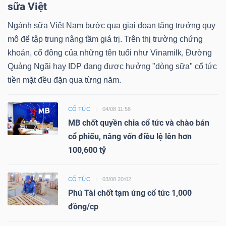
sữa Việt
Ngành sữa Việt Nam bước qua giai đoạn tăng trưởng quy
mô để tập trung nâng tầm giá trị. Trên thị trường chứng
khoán, cổ đông của những tên tuổi như Vinamilk, Đường
Quảng Ngãi hay IDP đang được hưởng "dòng sữa" cổ tức
tiền mặt đều đặn qua từng năm.
CỔ TỨC
04/08 11:58
MB chốt quyền chia cổ tức và chào bán
cổ phiếu, nâng vốn điều lệ lên hơn
100,600 tỷ
CỔ TỨC
03/08 20:02
Phú Tài chốt tạm ứng cổ tức 1,000
đồng/cp