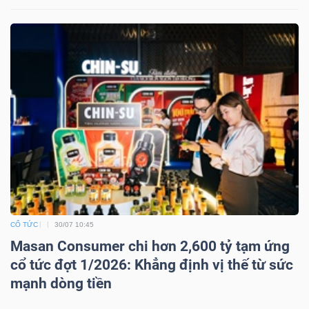
Công
cụ
đầu
tư
CỔ TỨC
30/07 10:45
Truyền
Masan Consumer chi hơn 2,600 tỷ tạm ứng
thông
cổ tức đợt 1/2026: Khẳng định vị thế từ sức
tài
mạnh dòng tiền
chính