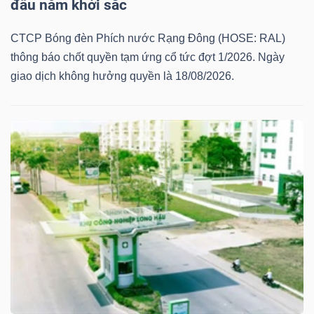
đầu năm khởi sắc
NGUYÊN
VẬT
CTCP Bóng đèn Phích nước Rạng Đông (HOSE: RAL)
LIỆU
thông báo chốt quyền tạm ứng cổ tức đợt 1/2026. Ngày
giao dịch không hưởng quyền là 18/08/2026.
CÔNG
NGHIỆP
TIÊU
DÙNG
KHÔNG
THIẾT