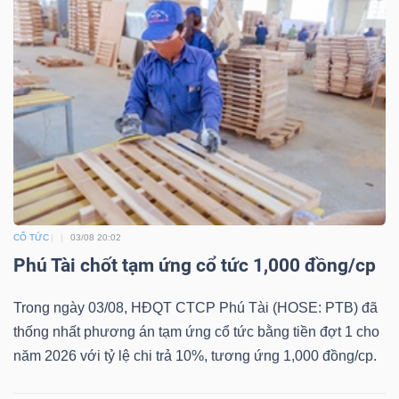
Bài
viết
của
tác
giả
(-)
Báo
CỔ TỨC
03/08 20:02
cáo
Phú Tài chốt tạm ứng cổ tức 1,000 đồng/cp
phân
tích
Trong ngày 03/08, HĐQT CTCP Phú Tài (HOSE: PTB) đã
(-)
thống nhất phương án tạm ứng cổ tức bằng tiền đợt 1 cho
năm 2026 với tỷ lệ chi trả 10%, tương ứng 1,000 đồng/cp.
Thuật