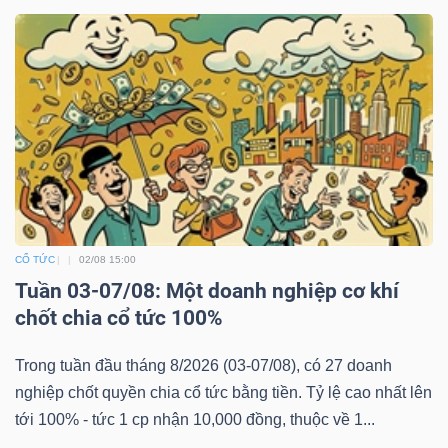
ngữ
(-)
Dịch
vụ
(-)
Đào
tạo
CỔ TỨC
02/08 15:00
Tuần 03-07/08: Một doanh nghiệp cơ khí
chốt chia cổ tức 100%
Trong tuần đầu tháng 8/2026 (03-07/08), có 27 doanh
Sách
nghiệp chốt quyền chia cổ tức bằng tiền. Tỷ lệ cao nhất lên
tài
tới 100% - tức 1 cp nhận 10,000 đồng, thuộc về 1...
chính