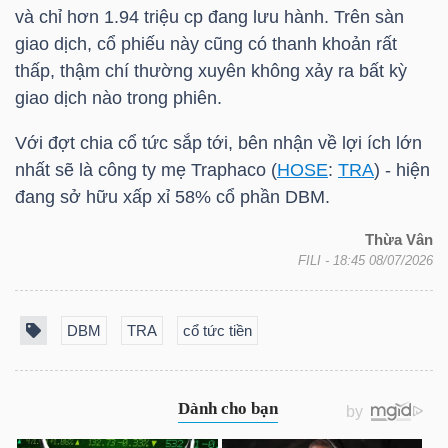
HÀNG
và chỉ hơn 1.94 triệu cp đang lưu hành. Trên sàn
HÓA
giao dịch, cổ phiếu này cũng có thanh khoản rất
thấp, thậm chí thường xuyên không xảy ra bất kỳ
giao dịch nào trong phiên.
KINH
Với đợt chia cổ tức sắp tới, bên nhận về lợi ích lớn
TẾ
nhất sẽ là công ty mẹ Traphaco (
HOSE
:
TRA
) - hiện
đang sở hữu xấp xỉ 58% cổ phần
DBM
.
Thừa Vân
THẾ
FILI
- 18:45 08/07/2026
GIỚI
DBM
TRA
cổ tức tiền
ĐÔNG
DƯƠNG