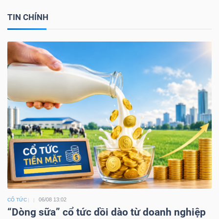
TIN CHÍNH
06/08 13:02
CỔ TỨC
“Dòng sữa” cổ tức dồi dào từ doanh nghiệp