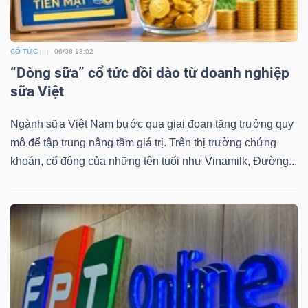
CỔ TỨC
06/08 13:02
TÀI
“Dòng sữa” cổ tức dồi dào từ doanh nghiệp
CHÍNH
sữa Việt
Ngành sữa Việt Nam bước qua giai đoạn tăng trưởng quy
mô để tập trung nâng tầm giá trị. Trên thị trường chứng
khoán, cổ đông của những tên tuổi như Vinamilk, Đường...
CÔNG
NGHỆ
THÔNG
TIN