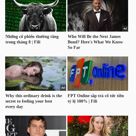
TÀI
CHÍNH
CÁ
NHÂN
PHÂN
TÍCH
VIETSTOCKFINANCE
VĨ
MÔ