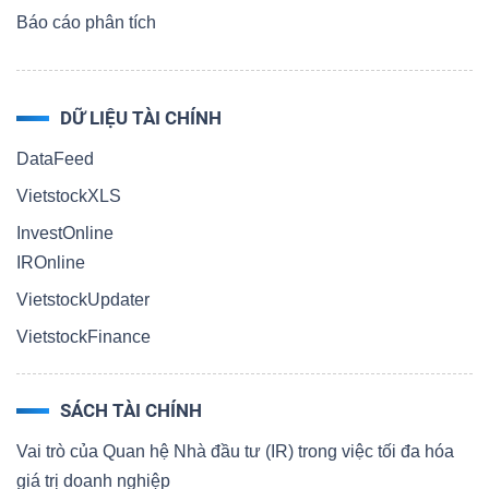
Báo cáo phân tích
DỮ LIỆU TÀI CHÍNH
DataFeed
VietstockXLS
InvestOnline
IROnline
VietstockUpdater
VietstockFinance
SÁCH TÀI CHÍNH
Vai trò của Quan hệ Nhà đầu tư (IR) trong việc tối đa hóa
giá trị doanh nghiệp