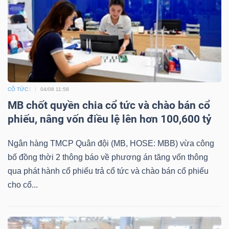
Mã
chứng
khoán
(-)
Tất cả
Cổ phiếu
Chỉ số
Chứng chỉ quỹ
Chứng 
CỔ TỨC
04/08 11:58
MB chốt quyền chia cổ tức và chào bán cổ
Lãnh
phiếu, nâng vốn điều lệ lên hơn 100,600 tỷ
đạo
(-)
Ngân hàng TMCP Quân đội (MB, HOSE: MBB) vừa công
bố đồng thời 2 thông báo về phương án tăng vốn thông
Tất cả
Người nội bộ
Người liên quan
Cổ đông lớn
qua phát hành cổ phiếu trả cổ tức và chào bán cổ phiếu
cho cổ...
Tin
tức
(-)