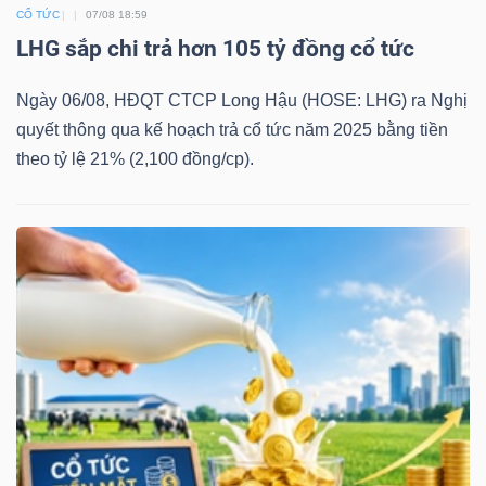
YẾU
CỔ TỨC
07/08 18:59
LHG sắp chi trả hơn 105 tỷ đồng cổ tức
Ngày 06/08, HĐQT CTCP Long Hậu (HOSE: LHG) ra Nghị
quyết thông qua kế hoạch trả cổ tức năm 2025 bằng tiền
TIÊU
theo tỷ lệ 21% (2,100 đồng/cp).
DÙNG
THIẾT
YẾU
CHĂM
SÓC
SỨC
KHỎE