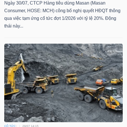
Ngày 30/07, CTCP Hàng tiêu dùng Masan (Masan
Consumer, HOSE: MCH) công bố nghị quyết HĐQT thông
qua việc tạm ứng cổ tức đợt 1/2026 với tỷ lệ 20%. Động
thái này...
Dữ
liệu
tài
chính
CỔ TỨC
29/07 14:15