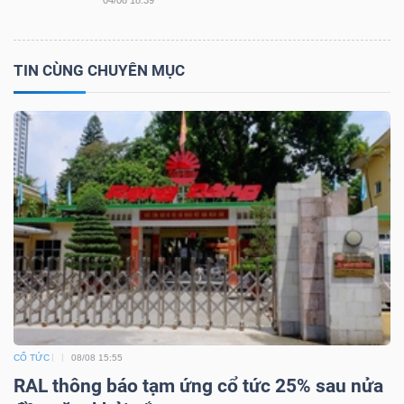
LIỆU
Ngành
TIN CÙNG CHUYÊN MỤC
(-)
VS-
SECTOR
NĂNG
LƯỢNG
CỔ TỨC
08/08 15:55
RAL thông báo tạm ứng cổ tức 25% sau nửa