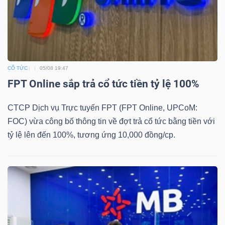
DỊCH
VỤ
TRUYỀN
THÔNG
CỔ TỨC
05/08 19:47
FPT Online sắp trả cổ tức tiền tỷ lệ 100%
TIỆN
CTCP Dịch vụ Trực tuyến FPT (FPT Online, UPCoM:
ÍCH
FOC) vừa công bố thông tin về đợt trả cổ tức bằng tiền với
tỷ lệ lên đến 100%, tương ứng 10,000 đồng/cp.
BẤT
ĐỘNG
SẢN