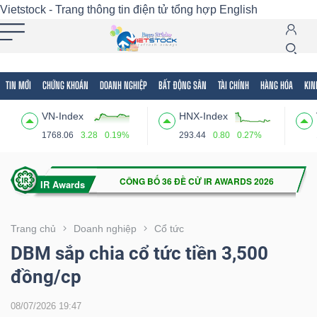
Vietstock - Trang thông tin điện tử tổng hợp
English
TIN MỚI
CHỨNG KHOÁN
DOANH NGHIỆP
BẤT ĐỘNG SẢN
TÀI CHÍNH
HÀNG HÓA
KIN
Tất cả
Tính năng
Ngành
Mã chứng khoán
Lãnh
VN-Index
HNX-Index
Tính
1768.06
3.28
0.19%
293.44
0.80
0.27%
năng
(-)
VIETSTOCK
Trang chủ
Doanh nghiệp
Cổ tức
DBM sắp chia cổ tức tiền 3,500
đồng/cp
CHỨNG
KHOÁN
08/07/2026 19:47