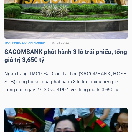
TÀI
CHÍNH
TRÁI PHIẾU DOANH NGHIỆP
07/08 10:12
SACOMBANK phát hành 3 lô trái phiếu, tổng
giá trị 3,650 tỷ
CÔNG
Ngân hàng TMCP Sài Gòn Tài Lộc (SACOMBANK, HOSE
NGHỆ
STB) công bố kết quả phát hành 3 lô trái phiếu riêng lẻ
THÔNG
trong các ngày 27, 30 và 31/07, với tổng giá trị 3,650 tỷ...
TIN