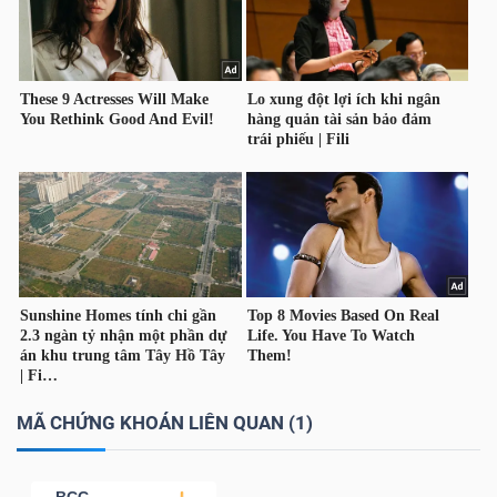
NGUYÊN
VẬT
LIỆU
CÔNG
NGHIỆP
TIÊU
DÙNG
MÃ CHỨNG KHOÁN LIÊN QUAN (1)
KHÔNG
THIẾT