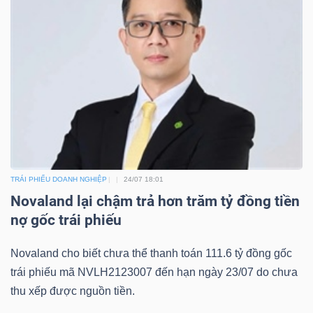
Bài
viết
của
tác
giả
(-)
Báo
TRÁI PHIẾU DOANH NGHIỆP
24/07 18:01
cáo
Novaland lại chậm trả hơn trăm tỷ đồng tiền
phân
nợ gốc trái phiếu
tích
(-)
Novaland cho biết chưa thể thanh toán 111.6 tỷ đồng gốc
trái phiếu mã NVLH2123007 đến hạn ngày 23/07 do chưa
thu xếp được nguồn tiền.
Thuật