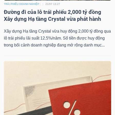
TRÁI PHIẾU DOANH NGHIỆP
21/07 13:27
Đường đi của lô trái phiếu 2,000 tỷ đồng
Xây dựng Hạ tầng Crystal vừa phát hành
Dữ
liệu
Xây dựng Hạ tầng Crystal vừa huy động 2,000 tỷ đồng qua
tài
lô trái phiếu lãi suất 12.5%/năm. Số tiền được huy động
trong bối cảnh doanh nghiệp đang mở rộng danh mục...
chính