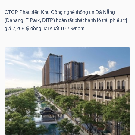
CTCP Phát triển Khu Công nghệ thông tin Đà Nẵng
(Danang IT Park, DITP) hoàn tất phát hành lô trái phiếu trị
giá 2,269 tỷ đồng, lãi suất 10.7%/năm.
Công
cụ
đầu
tư
Truyền
thông
tài
chính