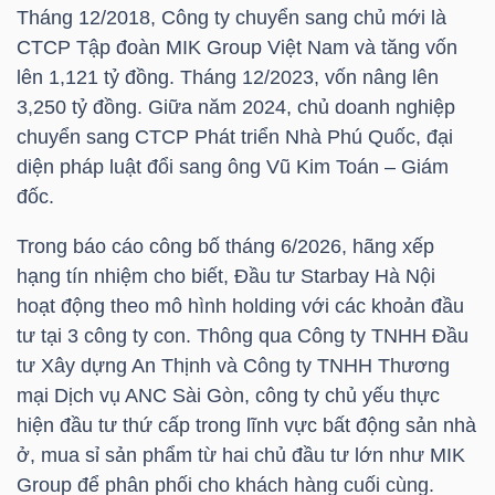
Tháng 12/2018, Công ty chuyển sang chủ mới là
CTCP Tập đoàn MIK Group Việt Nam và tăng vốn
TÀI
lên 1,121 tỷ đồng. Tháng 12/2023, vốn nâng lên
CHÍNH
3,250 tỷ đồng. Giữa năm 2024, chủ doanh nghiệp
CÁ
chuyển sang CTCP Phát triển Nhà Phú Quốc, đại
NHÂN
diện pháp luật đổi sang ông Vũ Kim Toán – Giám
đốc.
Trong báo cáo công bố tháng 6/2026, hãng xếp
PHÂN
hạng tín nhiệm cho biết, Đầu tư Starbay Hà Nội
TÍCH
hoạt động theo mô hình holding với các khoản đầu
VIETSTOCKFINANCE
tư tại 3 công ty con. Thông qua Công ty TNHH Đầu
tư Xây dựng An Thịnh và Công ty TNHH Thương
mại Dịch vụ ANC Sài Gòn, công ty chủ yếu thực
hiện đầu tư thứ cấp trong lĩnh vực bất động sản nhà
VĨ
ở, mua sỉ sản phẩm từ hai chủ đầu tư lớn như MIK
MÔ
Group để phân phối cho khách hàng cuối cùng.