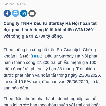
04/07/2026 17:40
DOANH
NGHIỆP
Công ty TNHH Đầu tư Starbay Hà Nội hoàn tất
đợt phát hành riêng lẻ lô trái phiếu STA12601
với tổng giá trị 2,780 tỷ đồng.
BẤT
Theo thông tin công bố trên Sở Giao dịch Chứng
ĐỘNG
khoán Hà Nội (
HNX
), Đầu tư Starbay Hà Nội phát
SẢN
hành thành công 27,800 trái phiếu, mệnh giá 100
triệu đồng/trái phiếu, kỳ hạn 36 tháng. Trái phiếu
được phát hành và hoàn tất trong ngày 25/06/2026,
TÀI
lãi suất 10.5%/năm, đáo hạn vào 25/06/2029, có tài
CHÍNH
sản bảo đảm.
Theo điều khoản phát hành, doanh nghiệp có thể
mua lại trước hạn theo thỏa thuận với trái chủ hoặc