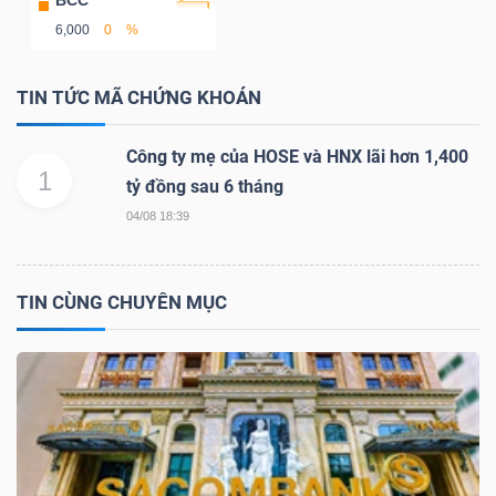
BCC
YẾU
6,000
0
%
TIN TỨC MÃ CHỨNG KHOÁN
TIÊU
Công ty mẹ của HOSE và HNX lãi hơn 1,400
1
DÙNG
tỷ đồng sau 6 tháng
THIẾT
04/08 18:39
YẾU
TIN CÙNG CHUYÊN MỤC
CHĂM
SÓC
SỨC
KHỎE