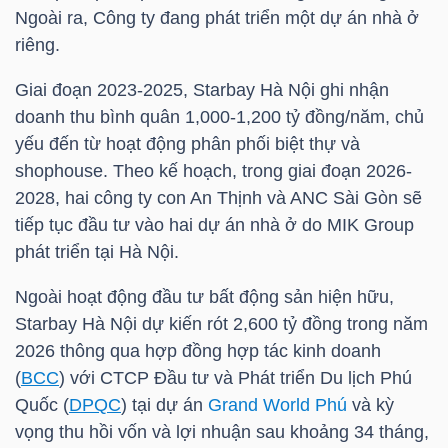
Ngoài ra, Công ty đang phát triển một dự án nhà ở
riêng.
NGÀNH
Giai đoạn 2023-2025, Starbay Hà Nội ghi nhận
doanh thu bình quân 1,000-1,200 tỷ đồng/năm, chủ
yếu đến từ hoạt động phân phối biệt thự và
DOANH
shophouse. Theo kế hoạch, trong giai đoạn 2026-
NGHIỆP
2028, hai công ty con An Thịnh và ANC Sài Gòn sẽ
tiếp tục đầu tư vào hai dự án nhà ở do MIK Group
phát triển tại Hà Nội.
CỔ
Ngoài hoạt động đầu tư bất động sản hiện hữu,
PHIẾU
Starbay Hà Nội dự kiến rót 2,600 tỷ đồng trong năm
2026 thông qua hợp đồng hợp tác kinh doanh
(
BCC
) với CTCP Đầu tư và Phát triển Du lịch Phú
Quốc (
DPQC
) tại dự án
Grand World Phú
và kỳ
PHÁI
vọng thu hồi vốn và lợi nhuận sau khoảng 34 tháng,
SINH