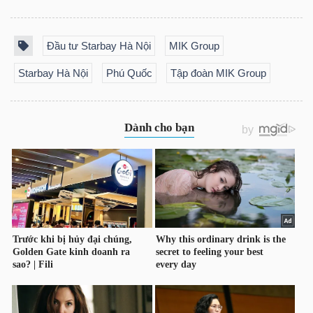
LIỆU
Đầu tư Starbay Hà Nội
MIK Group
Ngành
(-)
Starbay Hà Nội
Phú Quốc
Tập đoàn MIK Group
VS-
SECTOR
NĂNG
LƯỢNG