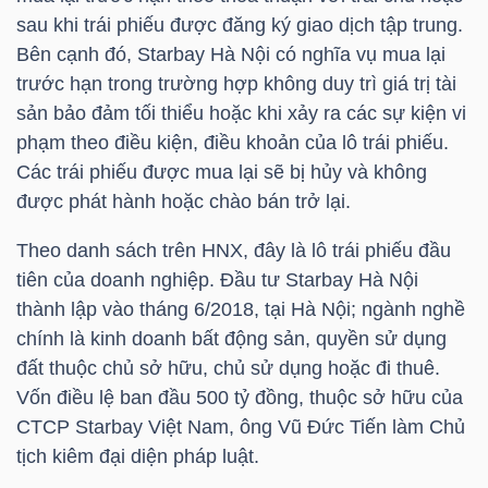
HÀNG
sau khi trái phiếu được đăng ký giao dịch tập trung.
HÓA
Bên cạnh đó, Starbay Hà Nội có nghĩa vụ mua lại
trước hạn trong trường hợp không duy trì giá trị tài
sản bảo đảm tối thiểu hoặc khi xảy ra các sự kiện vi
phạm theo điều kiện, điều khoản của lô trái phiếu.
KINH
Các trái phiếu được mua lại sẽ bị hủy và không
TẾ
được phát hành hoặc chào bán trở lại.
Theo danh sách trên
HNX
, đây là lô trái phiếu đầu
THẾ
tiên của doanh nghiệp. Đầu tư Starbay Hà Nội
GIỚI
thành lập vào tháng 6/2018, tại Hà Nội; ngành nghề
chính là kinh doanh bất động sản, quyền sử dụng
đất thuộc chủ sở hữu, chủ sử dụng hoặc đi thuê.
Vốn điều lệ ban đầu 500 tỷ đồng, thuộc sở hữu của
ĐÔNG
CTCP Starbay Việt Nam, ông Vũ Đức Tiến làm Chủ
DƯƠNG
tịch kiêm đại diện pháp luật.