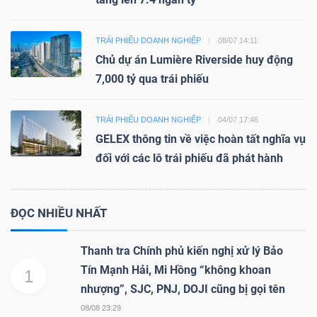
TRÁI PHIẾU DOANH NGHIỆP
08/07 14:11
Chủ dự án Lumière Riverside huy động
7,000 tỷ qua trái phiếu
TRÁI PHIẾU DOANH NGHIỆP
04/07 17:46
GELEX thông tin về việc hoàn tất nghĩa vụ
đối với các lô trái phiếu đã phát hành
ĐỌC NHIỀU NHẤT
Thanh tra Chính phủ kiến nghị xử lý Bảo
Tín Mạnh Hải, Mi Hồng “không khoan
1
nhượng”, SJC, PNJ, DOJI cũng bị gọi tên
08/08 23:29