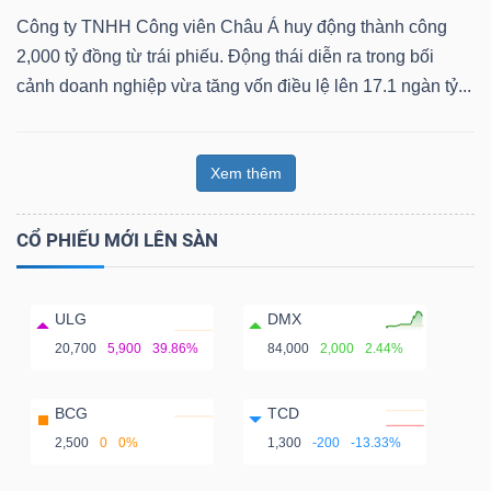
Công ty TNHH Công viên Châu Á huy động thành công
2,000 tỷ đồng từ trái phiếu. Động thái diễn ra trong bối
cảnh doanh nghiệp vừa tăng vốn điều lệ lên 17.1 ngàn tỷ...
Xem thêm
CỔ PHIẾU MỚI LÊN SÀN
ULG
DMX
20,700
5,900
39.86%
84,000
2,000
2.44%
BCG
TCD
2,500
0
0%
1,300
-200
-13.33%