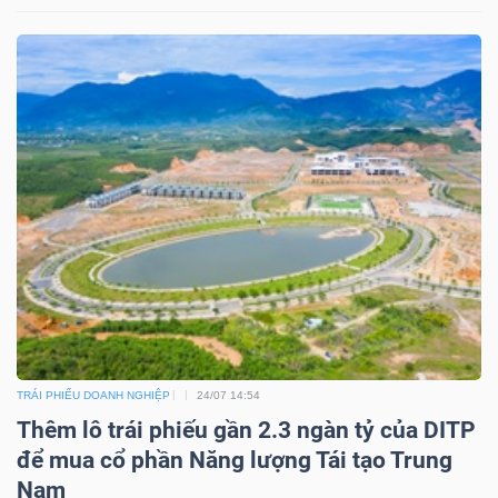
ngữ
(-)
Dịch
vụ
(-)
Đào
tạo
TRÁI PHIẾU DOANH NGHIỆP
24/07 14:54
Thêm lô trái phiếu gần 2.3 ngàn tỷ của DITP
Sách
để mua cổ phần Năng lượng Tái tạo Trung
tài
Nam
chính