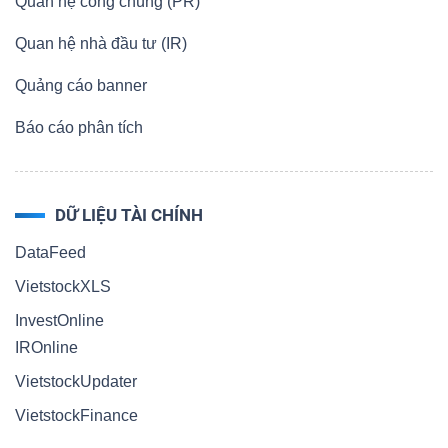
Quan hệ công chúng (PR)
Quan hệ nhà đầu tư (IR)
Quảng cáo banner
Báo cáo phân tích
DỮ LIỆU TÀI CHÍNH
DataFeed
VietstockXLS
InvestOnline
IROnline
VietstockUpdater
VietstockFinance