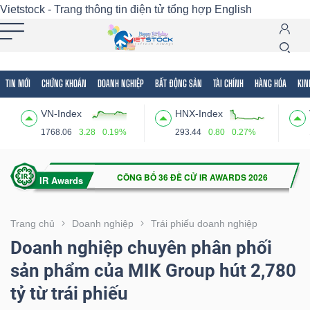
Vietstock - Trang thông tin điện tử tổng hợp
English
TIN MỚI
CHỨNG KHOÁN
DOANH NGHIỆP
BẤT ĐỘNG SẢN
TÀI CHÍNH
HÀNG HÓA
KIN
Tất cả
Tính năng
Ngành
Mã chứng khoán
Lãnh
VN-Index
HNX-Index
Tính
1768.06
3.28
0.19%
293.44
0.80
0.27%
năng
(-)
VIETSTOCK
Trang chủ
Doanh nghiệp
Trái phiếu doanh nghiệp
Doanh nghiệp chuyên phân phối
sản phẩm của MIK Group hút 2,780
CHỨNG
tỷ từ trái phiếu
KHOÁN