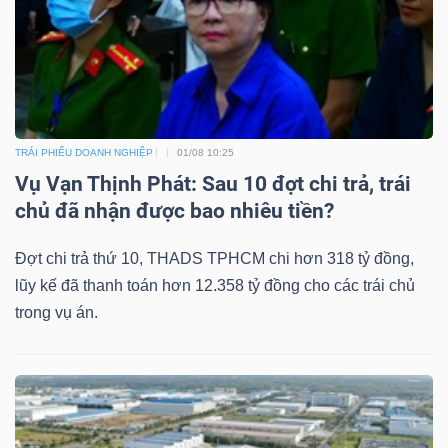
DỊCH
VỤ
TRUYỀN
THÔNG
TRÁI PHIẾU DOANH NGHIỆP
01/08 10:25
Vụ Vạn Thịnh Phát: Sau 10 đợt chi trả, trái
chủ đã nhận được bao nhiêu tiền?
TIỆN
ÍCH
Đợt chi trả thứ 10, THADS TPHCM chi hơn 318 tỷ đồng,
lũy kế đã thanh toán hơn 12.358 tỷ đồng cho các trái chủ
trong vụ án.
BẤT
ĐỘNG
SẢN