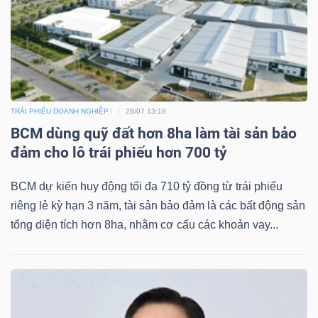
Mã
chứng
khoán
(-)
Tất cả
Cổ phiếu
Chỉ số
Chứng chỉ quỹ
Chứng 
TRÁI PHIẾU DOANH NGHIỆP
28/07 13:18
BCM dùng quỹ đất hơn 8ha làm tài sản bảo
Lãnh
đảm cho lô trái phiếu hơn 700 tỷ
đạo
(-)
BCM dự kiến huy động tối đa 710 tỷ đồng từ trái phiếu
riêng lẻ kỳ hạn 3 năm, tài sản bảo đảm là các bất động sản
Tất cả
Người nội bộ
Người liên quan
Cổ đông lớn
tổng diện tích hơn 8ha, nhằm cơ cấu các khoản vay...
Tin
tức
(-)