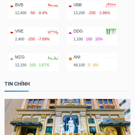
BVB
VBB
12,400
-50
-0.4%
13,200
-250
-1.86%
VNE
DDG
2,400
-200
-7.69%
1,100
100
10%
MZG
ANI
12,150
200
1.67%
48,100
0
0%
TIN CHÍNH