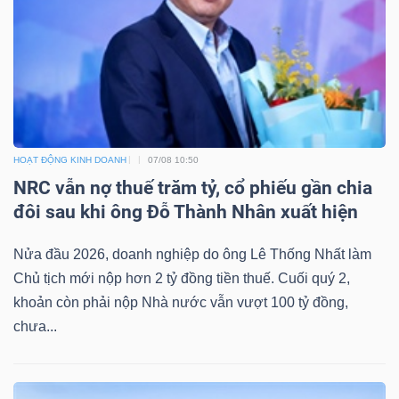
DỊCH
VỤ
TRUYỀN
THÔNG
HOẠT ĐỘNG KINH DOANH
07/08 10:50
NRC vẫn nợ thuế trăm tỷ, cổ phiếu gần chia
TIỆN
đôi sau khi ông Đỗ Thành Nhân xuất hiện
ÍCH
Nửa đầu 2026, doanh nghiệp do ông Lê Thống Nhất làm
Chủ tịch mới nộp hơn 2 tỷ đồng tiền thuế. Cuối quý 2,
khoản còn phải nộp Nhà nước vẫn vượt 100 tỷ đồng,
BẤT
chưa...
ĐỘNG
SẢN