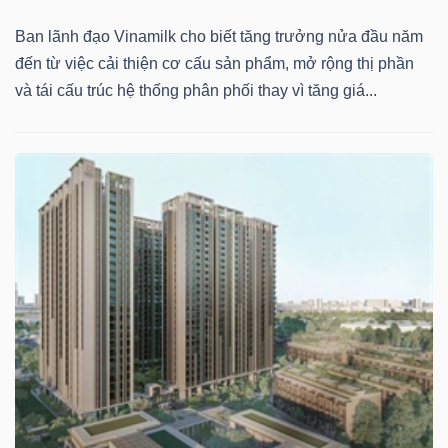
YẾU
Ban lãnh đạo Vinamilk cho biết tăng trưởng nửa đầu năm
đến từ việc cải thiện cơ cấu sản phẩm, mở rộng thị phần
và tái cấu trúc hệ thống phân phối thay vì tăng giá...
TIÊU
DÙNG
THIẾT
YẾU
CHĂM
SÓC
SỨC
KHỎE