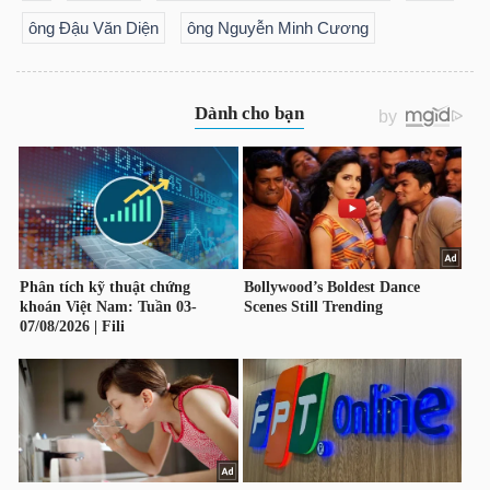
ông Đậu Văn Diện
ông Nguyễn Minh Cương
TRÁI
PHIẾU
CÔNG
CỤ
ĐẦU
TƯ
TRUY
XUẤT
DỮ