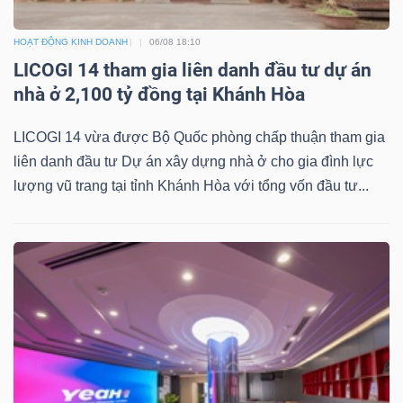
HOẠT ĐỘNG KINH DOANH
06/08 18:10
LICOGI 14 tham gia liên danh đầu tư dự án
nhà ở 2,100 tỷ đồng tại Khánh Hòa
Công
cụ
LICOGI 14 vừa được Bộ Quốc phòng chấp thuận tham gia
đầu
liên danh đầu tư Dự án xây dựng nhà ở cho gia đình lực
tư
lượng vũ trang tại tỉnh Khánh Hòa với tổng vốn đầu tư...
Truyền
thông
tài
chính