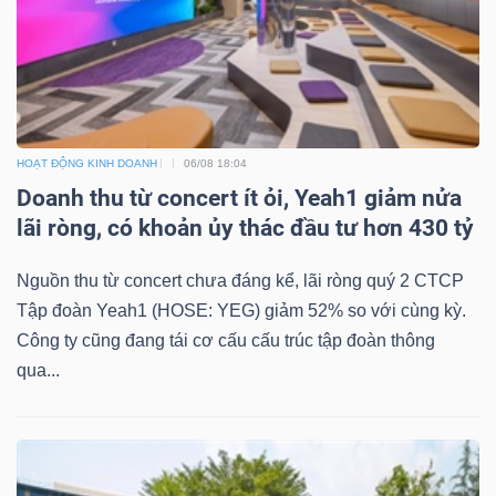
Dữ
liệu
tài
HOẠT ĐỘNG KINH DOANH
06/08 18:04
Doanh thu từ concert ít ỏi, Yeah1 giảm nửa
chính
lãi ròng, có khoản ủy thác đầu tư hơn 430 tỷ
Nguồn thu từ concert chưa đáng kể, lãi ròng quý 2 CTCP
Tập đoàn Yeah1 (HOSE: YEG) giảm 52% so với cùng kỳ.
Công ty cũng đang tái cơ cấu cấu trúc tập đoàn thông
qua...