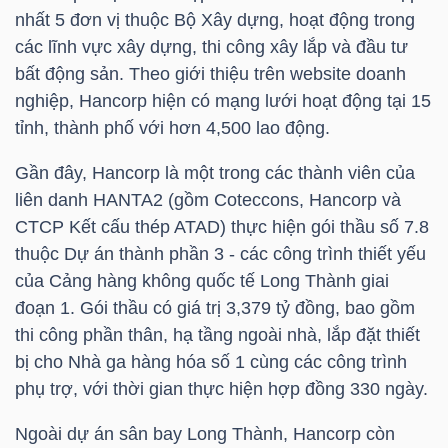
nhất 5 đơn vị thuộc Bộ Xây dựng, hoạt động trong
các lĩnh vực xây dựng, thi công xây lắp và đầu tư
TÀI
bất động sản. Theo giới thiệu trên website doanh
CHÍNH
nghiệp, Hancorp hiện có mạng lưới hoạt động tại 15
CÁ
tỉnh, thành phố với hơn 4,500 lao động.
NHÂN
Gần đây, Hancorp là một trong các thành viên của
liên danh HANTA2 (gồm Coteccons, Hancorp và
PHÂN
CTCP Kết cấu thép ATAD) thực hiện gói thầu số 7.8
thuộc Dự án thành phần 3 - các công trình thiết yếu
TÍCH
của Cảng hàng không quốc tế Long Thành giai
VIETSTOCKFINANCE
đoạn 1. Gói thầu có giá trị 3,379 tỷ đồng, bao gồm
thi công phần thân, hạ tầng ngoài nhà, lắp đặt thiết
bị cho Nhà ga hàng hóa số 1 cùng các công trình
phụ trợ, với thời gian thực hiện hợp đồng 330 ngày.
VĨ
MÔ
Ngoài dự án sân bay Long Thành, Hancorp còn