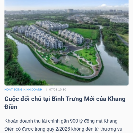
Mã
chứng
khoán
(-)
Tất cả
Cổ phiếu
Chỉ số
Chứng chỉ quỹ
Chứng 
Lãnh
đạo
(-)
HOẠT ĐỘNG KINH DOANH
07/08 10:30
Tất cả
Người nội bộ
Người liên quan
Cổ đông lớn
Cuộc đổi chủ tại Bình Trưng Mới của Khang
Điền
Tin
tức
Khoản doanh thu tài chính gần 900 tỷ đồng mà Khang
(-)
Điền có được trong quý 2/2026 không đến từ thương vụ