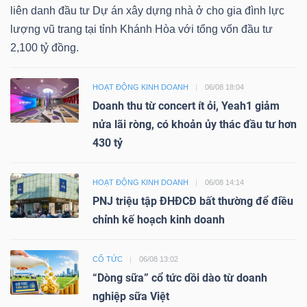
liên danh đầu tư Dự án xây dựng nhà ở cho gia đình lực
lượng vũ trang tại tỉnh Khánh Hòa với tổng vốn đầu tư
2,100 tỷ đồng.
HOẠT ĐỘNG KINH DOANH
06/08 18:04
Doanh thu từ concert ít ỏi, Yeah1 giảm
nửa lãi ròng, có khoản ủy thác đầu tư hơn
430 tỷ
HOẠT ĐỘNG KINH DOANH
06/08 14:14
PNJ triệu tập ĐHĐCĐ bất thường để điều
chỉnh kế hoạch kinh doanh
CỔ TỨC
06/08 13:02
“Dòng sữa” cổ tức dồi dào từ doanh
nghiệp sữa Việt