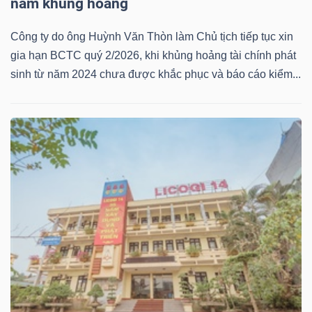
ngữ
năm khủng hoảng
(-)
Công ty do ông Huỳnh Văn Thòn làm Chủ tịch tiếp tục xin
gia hạn BCTC quý 2/2026, khi khủng hoảng tài chính phát
Dịch
sinh từ năm 2024 chưa được khắc phục và báo cáo kiểm...
vụ
(-)
Đào
tạo
Sách
tài
chính