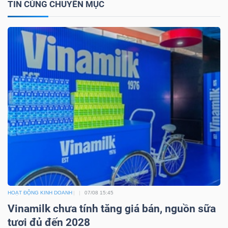
TIN CÙNG CHUYÊN MỤC
NGUYÊN
VẬT
LIỆU
CÔNG
NGHIỆP
TIÊU
DÙNG
HOẠT ĐỘNG KINH DOANH
07/08 15:45
KHÔNG
Vinamilk chưa tính tăng giá bán, nguồn sữa
THIẾT
tươi đủ đến 2028