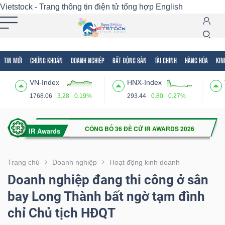
Vietstock - Trang thông tin điện tử tổng hợp
English
TIN MỚI
CHỨNG KHOÁN
DOANH NGHIỆP
BẤT ĐỘNG SẢN
TÀI CHÍNH
HÀNG HÓA
KIN
Tất cả
Tính năng
Ngành
Mã chứng khoán
Lãnh
VN-Index
HNX-Index
Tính
1768.06
3.28
0.19%
293.44
0.80
0.27%
năng
(-)
VIETSTOCK
Trang chủ
Doanh nghiệp
Hoạt động kinh doanh
Doanh nghiệp đang thi công ở sân
bay Long Thành bất ngờ tạm đình
CHỨNG
chỉ Chủ tịch HĐQT
KHOÁN