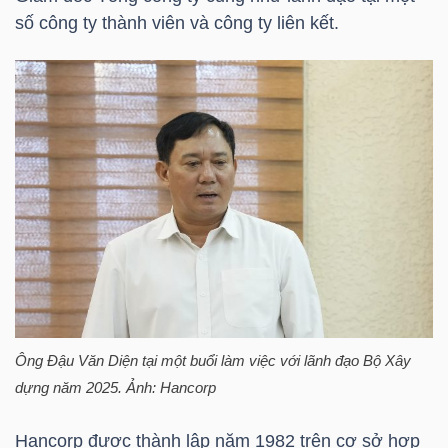
HÀNG
số công ty thành viên và công ty liên kết.
HÓA
KINH
TẾ
THẾ
GIỚI
Ông
Đậu Văn Diện
tại một buổi làm việc với lãnh đạo Bộ Xây
ĐÔNG
dựng năm 2025. Ảnh: Hancorp
DƯƠNG
Hancorp được thành lập năm 1982 trên cơ sở hợp