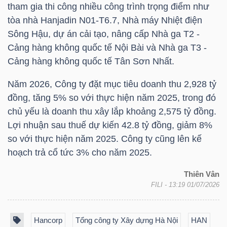
tham gia thi công nhiều công trình trọng điểm như
tòa nhà Hanjadin N01-T6.7, Nhà máy Nhiệt điện
Sông Hậu, dự án cải tạo, nâng cấp Nhà ga T2 -
NGÀNH
Cảng hàng không quốc tế Nội Bài và Nhà ga T3 -
Cảng hàng không quốc tế Tân Sơn Nhất.
Năm 2026, Công ty đặt mục tiêu doanh thu 2,928 tỷ
DOANH
đồng, tăng 5% so với thực hiện năm 2025, trong đó
NGHIỆP
chủ yếu là doanh thu xây lắp khoảng 2,575 tỷ đồng.
Lợi nhuận sau thuế dự kiến 42.8 tỷ đồng, giảm 8%
so với thực hiện năm 2025. Công ty cũng lên kế
CỔ
hoạch trả cổ tức 3% cho năm 2025.
PHIẾU
Thiên Vân
FILI
- 13:19 01/07/2026
PHÁI
Hancorp
Tổng công ty Xây dựng Hà Nội
HAN
SINH