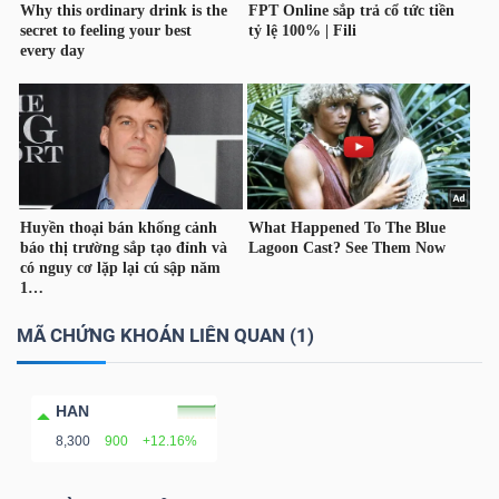
LIỆU
Ngành
(-)
VS-
SECTOR
MÃ CHỨNG KHOÁN LIÊN QUAN (1)
NĂNG
LƯỢNG
HAN
8,300
900
+12.16%