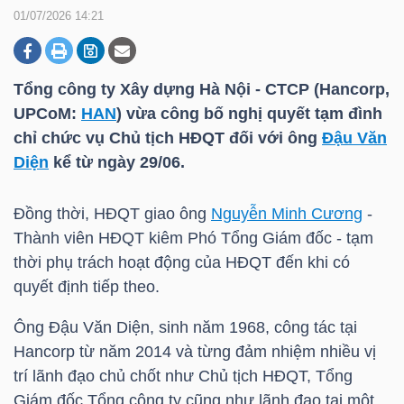
01/07/2026 14:21
DOANH
NGHIỆP
Tổng công ty Xây dựng Hà Nội - CTCP (Hancorp,
UPCoM:
HAN
) vừa công bố nghị quyết tạm đình
chỉ chức vụ Chủ tịch HĐQT đối với ông
Đậu Văn
Diện
kể từ ngày 29/06.
BẤT
ĐỘNG
Đồng thời, HĐQT giao ông
Nguyễn Minh Cương
-
SẢN
Thành viên HĐQT kiêm Phó Tổng Giám đốc - tạm
thời phụ trách hoạt động của HĐQT đến khi có
quyết định tiếp theo.
TÀI
Ông
Đậu Văn Diện
, sinh năm 1968, công tác tại
CHÍNH
Hancorp từ năm 2014 và từng đảm nhiệm nhiều vị
trí lãnh đạo chủ chốt như Chủ tịch HĐQT, Tổng
Giám đốc Tổng công ty cũng như lãnh đạo tại một