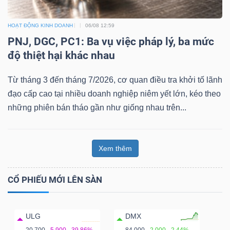
HOẠT ĐỘNG KINH DOANH
06/08 12:59
PNJ, DGC, PC1: Ba vụ việc pháp lý, ba mức
độ thiệt hại khác nhau
Từ tháng 3 đến tháng 7/2026, cơ quan điều tra khởi tố lãnh
đạo cấp cao tại nhiều doanh nghiệp niêm yết lớn, kéo theo
những phiên bán tháo gần như giống nhau trên...
Xem thêm
CỔ PHIẾU MỚI LÊN SÀN
ULG
DMX