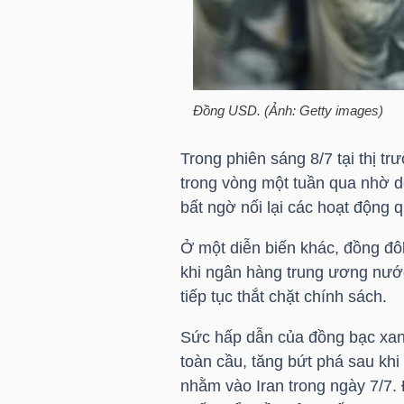
HÀNG
HÓA
Đồng USD. (Ảnh: Getty images)
KINH
TẾ
Trong phiên sáng 8/7 tại thị 
trong vòng một tuần qua nhờ dò
bất ngờ nối lại các hoạt động 
THẾ
Ở một diễn biến khác, đồng đ
GIỚI
khi ngân hàng trung ương nước
tiếp tục thắt chặt chính sách.
Sức hấp dẫn của đồng bạc xanh,
ĐÔNG
toàn cầu, tăng bứt phá sau kh
DƯƠNG
nhằm vào Iran trong ngày 7/7. 