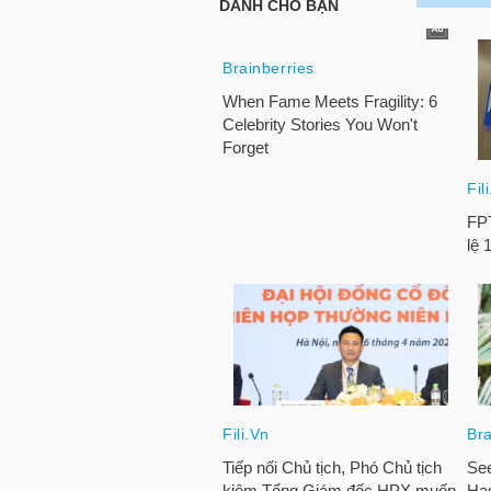
NGUYÊN
VẬT
LIỆU
CÔNG
NGHIỆP
TIÊU
DÙNG
KHÔNG
THIẾT