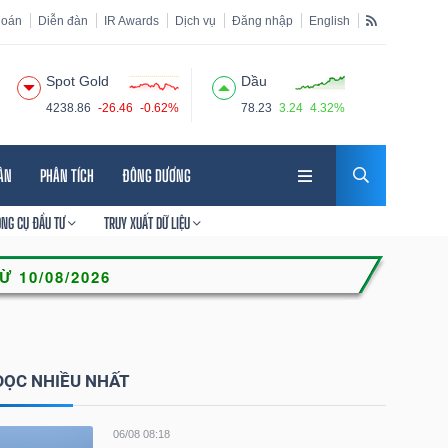
hoán
Diễn đàn
IR Awards
Dịch vụ
Đăng nhập
English
Spot Gold
Dầu
4238.86
-26.46
-0.62%
78.23
3.24
4.32%
HÂN
PHÂN TÍCH
ĐÔNG DƯƠNG
ÔNG CỤ ĐẦU TƯ
TRUY XUẤT DỮ LIỆU
ĐỌC NHIỀU NHẤT
06/08 08:18