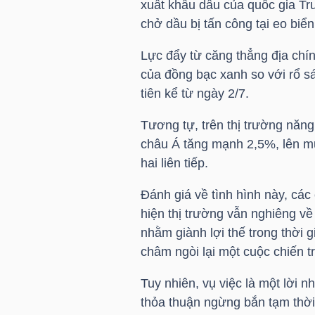
xuất khẩu dầu của quốc gia Tr
chở dầu bị tấn công tại eo biể
TÀI
CHÍNH
Lực đẩy từ căng thẳng địa chí
CÁ
của đồng bạc xanh so với rổ s
tiên kể từ ngày 2/7.
NHÂN
Tương tự, trên thị trường năng
châu Á tăng mạnh 2,5%, lên mứ
PHÂN
hai liên tiếp.
TÍCH
Đánh giá về tình hình này, các
VIETSTOCKFINANCE
hiện thị trường vẫn nghiêng v
nhằm giành lợi thế trong thời 
châm ngòi lại một cuộc chiến t
VĨ
Tuy nhiên, vụ việc là một lời 
MÔ
thỏa thuận ngừng bắn tạm thời