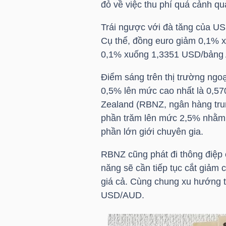
đỏ về việc thu phí quá cảnh q
Trái ngược với đà tăng của US
NGÀNH
Cụ thể, đồng euro giảm 0,1% 
0,1% xuống 1,3351 USD/bảng 
Điểm sáng trên thị trường ngo
DOANH
0,5% lên mức cao nhất là 0,
NGHIỆP
Zealand (RBNZ, ngân hàng trun
phần trăm lên mức 2,5% nhằm 
phần lớn giới chuyên gia.
CỔ
RBNZ cũng phát đi thông điệp 
PHIẾU
năng sẽ cần tiếp tục cắt giảm c
giá cả. Cùng chung xu hướng 
USD/AUD.
PHÁI
SINH