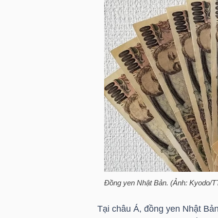
TRÁI
PHIẾU
CÔNG
CỤ
ĐẦU
TƯ
Đồng yen Nhật Bản. (Ảnh: Kyodo/
TRUY
XUẤT
Tại châu Á, đồng yen Nhật Bản 
DỮ