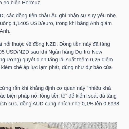
ua eo biển Hormuz.
D, các đồng tiền châu Âu ghi nhận sự suy yếu nhẹ.
xuống 1,1405 USD/euro, trong khi bảng Anh giảm
Anh.
ại hối thuộc về đồng NZD. Đồng tiền này đã tăng
5705 USD/NZD sau khi Ngân hàng Dự trữ New
g ương) quyết định tăng lãi suất thêm 0,25 điểm
kiềm chế áp lực lạm phát, đúng như dự báo của
cứng rắn khi khẳng định cơ quan này "nhiều khả
ác biện pháp nới lỏng tiền tệ" để kiểm soát đà tăng
tích cực, đồng AUD cũng nhích nhẹ 0,1% lên 0,6938