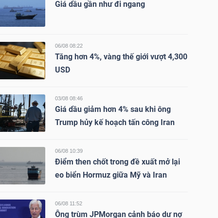
Giá dầu gần như đi ngang
06/08 08:22
Tăng hơn 4%, vàng thế giới vượt 4,300
USD
03/08 08:46
Giá dầu giảm hơn 4% sau khi ông
Trump hủy kế hoạch tấn công Iran
06/08 10:39
Điểm then chốt trong đề xuất mở lại
eo biển Hormuz giữa Mỹ và Iran
06/08 11:52
Ông trùm JPMorgan cảnh báo dư nợ