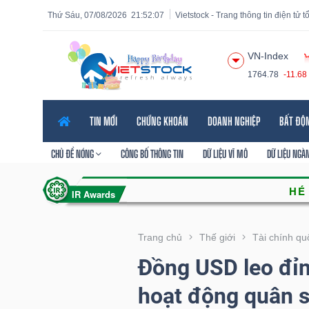
Thứ Sáu, 07/08/2026
21:52:09
Vietstock - Trang thông tin điện tử 
VN-Index
1764.78
-11.68
Tất cả
Tính năng
Ngành
Mã chứng khoán
Lãnh
TIN MỚI
CHỨNG KHOÁN
DOANH NGHIỆP
BẤT ĐỘ
Tính
năng
CHỦ ĐỀ NÓNG
CÔNG BỐ THÔNG TIN
DỮ LIỆU VĨ MÔ
DỮ LIỆU NGÀ
(-)
VIETSTOCK
Trang chủ
Thế giới
Tài chính qu
Đồng USD leo đỉn
CHỨNG
hoạt động quân 
KHOÁN