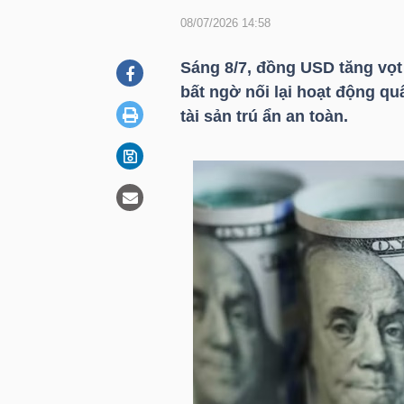
08/07/2026 14:58
DOANH
Sáng 8/7, đồng USD tăng vọt
NGHIỆP
bất ngờ nối lại hoạt động qu
tài sản trú ẩn an toàn.
BẤT
ĐỘNG
SẢN
TÀI
CHÍNH