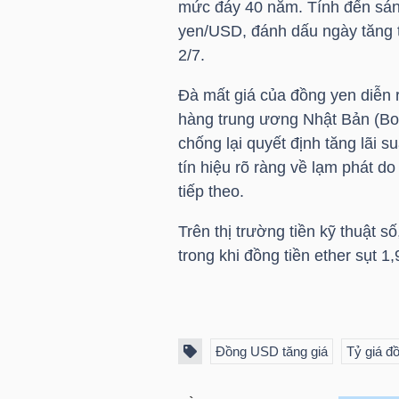
mức đáy 40 năm. Tính đến sán
LIỆU
yen/USD, đánh dấu ngày tăng th
2/7.
Ngành
(-)
​Đà mất giá của đồng yen diễn 
hàng trung ương Nhật Bản (BoJ
VS-
chống lại quyết định tăng lãi s
SECTOR
tín hiệu rõ ràng về lạm phát do
tiếp theo.
Trên thị trường tiền kỹ thuật 
trong khi đồng tiền ether sụt 
NĂNG
LƯỢNG
Đồng USD tăng giá
Tỷ giá đ