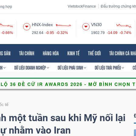
VietstockFinance
Đấu trường chứng k
tổng hợp
HNX-Index
VN30
-0.66%
292.64
-0.95
-0.32%
1902.79
-14.09
-0.74%
 đạo
Tin tức
Báo cáo phân tích
Thuật ngữ
Dịch vụ
NG SẢN
TÀI CHÍNH
HÀNG HÓA
KINH TẾ
THẾ GIỚI
TÀI CHÍNH CÁ N
NH
DỮ LIỆU DOANH NGHIỆP
DỮ LIỆU PHÁI SINH
DỮ LIỆU TRÁI PHIẾU
C
ốc tế
h một tuần sau khi Mỹ nối lại
sự nhằm vào Iran