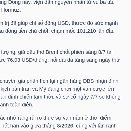
ung Đông này, viện dẫn nguyên nhân từ vụ ba tàu
n Hormuz.
nh trị đã giúp chỉ số đồng USD, thước đo sức mạnh
áu đồng tiền chủ chốt, chạm mốc 101,210 lần đầu
 lượng, giá dầu thô Brent chốt phiên sáng 8/7 tại
c 76,03 USD/thùng, nối dài đà tăng sang ngày thứ
 chuyên gia phân tích tại ngân hàng DBS nhận định
ề kịch bản Iran và Mỹ đang chơi một ván cược lớn
gian đình chiến tạm thời, và sự cố ngày 7/7 sẽ không
ranh toàn diện.
nhắc nhở rằng rủi ro thực sự vẫn nằm ở thời điểm
 hết hạn vào giữa tháng 8/2026, cùng với lằn ranh