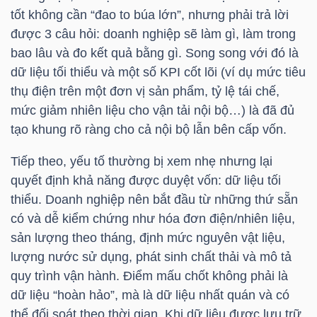
DỊCH
tốt không cần “đao to búa lớn”, nhưng phải trả lời
VỤ
được 3 câu hỏi: doanh nghiệp sẽ làm gì, làm trong
TRUYỀN
bao lâu và đo kết quả bằng gì. Song song với đó là
THÔNG
dữ liệu tối thiểu và một số KPI cốt lõi (ví dụ mức tiêu
thụ điện trên một đơn vị sản phẩm, tỷ lệ tái chế,
mức giảm nhiên liệu cho vận tải nội bộ…) là đã đủ
tạo khung rõ ràng cho cả nội bộ lẫn bên cấp vốn.
TIỆN
Tiếp theo, yếu tố thường bị xem nhẹ nhưng lại
ÍCH
quyết định khả năng được duyệt vốn: dữ liệu tối
thiểu. Doanh nghiệp nên bắt đầu từ những thứ sẵn
có và dễ kiểm chứng như hóa đơn điện/nhiên liệu,
sản lượng theo tháng, định mức nguyên vật liệu,
BẤT
lượng nước sử dụng, phát sinh chất thải và mô tả
quy trình vận hành. Điểm mấu chốt không phải là
ĐỘNG
dữ liệu “hoàn hảo”, mà là dữ liệu nhất quán và có
SẢN
thể đối soát theo thời gian. Khi dữ liệu được lưu trữ