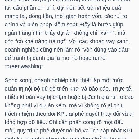
tư, cấu phần chi phí, dự kiến tiết kiệm/hiệu quả
Bài
mang lại, dòng tiền, thời gian hoàn vốn, các rủi ro
viết
chính và biện pháp kiểm soát. Đây là bước giúp
của
ngân hàng nhìn thấy dự án không chỉ “xanh”, mà
tác
còn “có khả năng trả nợ”. Với các khoản vay xanh,
giả
doanh nghiệp cũng nên làm rõ “vốn dùng vào đâu”
(-)
để tránh bị đánh giá là mơ hồ hoặc rủi ro
“greenwashing”.
Báo
Song song, doanh nghiệp cần thiết lập một mức
cáo
quản trị nội bộ đủ để triển khai và báo cáo. Thực tế,
phân
nhiều khoản vay bị chậm hoặc bị đánh giá rủi ro cao
tích
không phải vì dự án kém, mà vì không rõ ai chịu
(-)
trách nhiệm theo dõi KPI, ai phê duyệt thay đổi và ai
tổng hợp dữ liệu. Chỉ cần phân công rõ một đầu
mối, quy trình phê duyệt nội bộ và lịch cập nhật KPI
Thuật
định kỳ, doanh nghiệp đã tăng đáng kể độ tin cậy