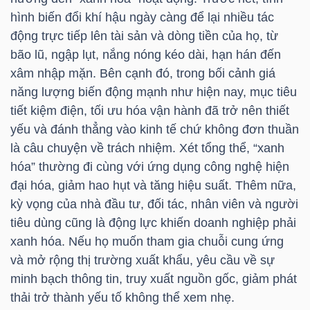
hình biến đổi khí hậu ngày càng để lại nhiều tác
động trực tiếp lên tài sản và dòng tiền của họ, từ
NGÀNH
bão lũ, ngập lụt, nắng nóng kéo dài, hạn hán đến
xâm nhập mặn. Bên cạnh đó, trong bối cảnh giá
năng lượng biến động mạnh như hiện nay, mục tiêu
tiết kiệm điện, tối ưu hóa vận hành đã trở nên thiết
DOANH
yếu và đánh thẳng vào kinh tế chứ không đơn thuần
NGHIỆP
là câu chuyện về trách nhiệm. Xét tổng thể, “xanh
hóa” thường đi cùng với ứng dụng công nghệ hiện
đại hóa, giảm hao hụt và tăng hiệu suất. Thêm nữa,
CỔ
kỳ vọng của nhà đầu tư, đối tác, nhân viên và người
PHIẾU
tiêu dùng cũng là động lực khiến doanh nghiệp phải
xanh hóa. Nếu họ muốn tham gia chuỗi cung ứng
và mở rộng thị trường xuất khẩu, yêu cầu về sự
minh bạch thông tin, truy xuất nguồn gốc, giảm phát
PHÁI
thải trở thành yếu tố không thể xem nhẹ.
SINH