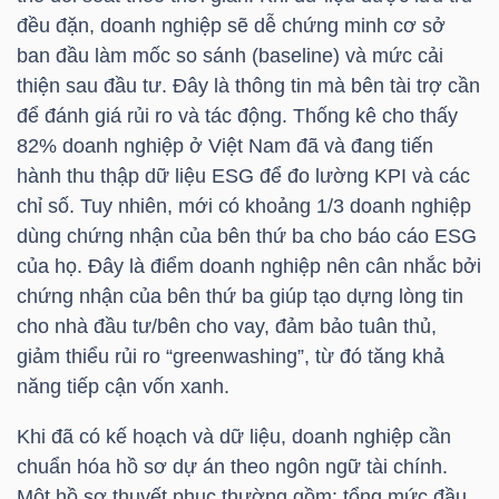
đều đặn, doanh nghiệp sẽ dễ chứng minh cơ sở
Mã
ban đầu làm mốc so sánh (baseline) và mức cải
chứng
thiện sau đầu tư. Đây là thông tin mà bên tài trợ cần
khoán
để đánh giá rủi ro và tác động. Thống kê cho thấy
(-)
82% doanh nghiệp ở Việt Nam đã và đang tiến
Tất cả
Cổ phiếu
Chỉ số
Chứng chỉ quỹ
Chứng 
hành thu thập dữ liệu ESG để đo lường KPI và các
chỉ số. Tuy nhiên, mới có khoảng 1/3 doanh nghiệp
Lãnh
dùng chứng nhận của bên thứ ba cho báo cáo ESG
đạo
của họ. Đây là điểm doanh nghiệp nên cân nhắc bởi
(-)
chứng nhận của bên thứ ba giúp tạo dựng lòng tin
cho nhà đầu tư/bên cho vay, đảm bảo tuân thủ,
Tất cả
Người nội bộ
Người liên quan
Cổ đông lớn
giảm thiểu rủi ro “greenwashing”, từ đó tăng khả
năng tiếp cận vốn xanh.
Tin
Khi đã có kế hoạch và dữ liệu, doanh nghiệp cần
tức
chuẩn hóa hồ sơ dự án theo ngôn ngữ tài chính.
(-)
Một hồ sơ thuyết phục thường gồm: tổng mức đầu