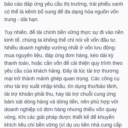
báo cáo đáp ứng yêu cầu thị trường, trái phiếu xanh
NGUYÊN
có thể là kênh bổ sung để đa dạng hóa nguồn vốn
VẬT
trung - dài hạn.
LIỆU
Tuy nhiên, để tài chính bền vững thực sự đi vào nền
kinh tế, chúng ta không thể chỉ nói về vốn đầu tư.
Nhiều doanh nghiệp vướng nhất ở vốn lưu động:
mua nguyên liệu, đáp ứng đơn hàng, kéo dài kỳ
CÔNG
thanh toán, hoặc cần vốn để cải thiện quy trình theo
NGHIỆP
yêu cầu của khách hàng. Đây là lúc tài trợ thương
mại trở thành mảnh ghép quan trọng. Các công cụ
như tài trợ xuất nhập khẩu, tín dụng thư/bảo lãnh,
tài trợ khoản phải thu, hay tài trợ chuỗi cung ứng
TIÊU
bám sát dòng hàng và dòng tiền, nên phù hợp với
DÙNG
doanh nghiệp có đơn hàng nhưng thiếu vốn quay
KHÔNG
vòng. Khi các giải pháp được thiết kế để khuyến
THIẾT
khích tiêu chí bền vững (ví dụ ưu tiên nhà cung cấp