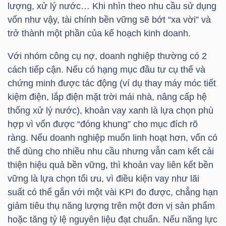
lượng, xử lý nước… Khi nhìn theo nhu cầu sử dụng
LIỆU
vốn như vậy, tài chính bền vững sẽ bớt “xa vời” và
trở thành một phần của kế hoạch kinh doanh.
Ngành
(-)
Với nhóm công cụ nợ, doanh nghiệp thường có 2
cách tiếp cận. Nếu có hạng mục đầu tư cụ thể và
VS-
chứng minh được tác động (ví dụ thay máy móc tiết
SECTOR
kiệm điện, lắp điện mặt trời mái nhà, nâng cấp hệ
thống xử lý nước), khoản vay xanh là lựa chọn phù
hợp vì vốn được “đóng khung” cho mục đích rõ
ràng. Nếu doanh nghiệp muốn linh hoạt hơn, vốn có
thể dùng cho nhiều nhu cầu nhưng vẫn cam kết cải
NĂNG
thiện hiệu quả bền vững, thì khoản vay liên kết bền
LƯỢNG
vững là lựa chọn tối ưu, vì điều kiện vay như lãi
suất có thể gắn với một vài KPI đo được, chẳng hạn
giảm tiêu thụ năng lượng trên một đơn vị sản phẩm
hoặc tăng tỷ lệ nguyên liệu đạt chuẩn. Nếu năng lực