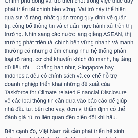
Chính phủ đóng vai trò then chốt trong việc thúc đẩy
phát triển tài chính bền vững. Vai trò này thể hiện
qua sự rõ ràng, nhất quán trong quy định về quản
trị, công bố thông tin và chuẩn mực hành xử trên thị
trường. Nhìn sang các nước láng giềng ASEAN, thị
Công
trường phát triển tài chính bền vững nhanh và mạnh
cụ
thường có những điểm chung như hệ thống phân
đầu
loại rõ ràng, cơ chế khuyến khích đủ mạnh, hạ tầng
tư
dữ liệu tốt… Chẳng hạn như, Singapore hay
Indonesia đều có chính sách và cơ chế hỗ trợ
doanh nghiệp triển khai những đề xuất của
Taskforce for Climate-related Financial Disclosure
về các loại thông tin cần đưa vào báo cáo để giúp
Truyền
nhà đầu tư, bên cho vay, đơn vị thẩm định có thể
thông
đánh giá rủi ro liên quan đến biến đổi khí hậu.
tài
chính
Bên cạnh đó, Việt Nam rất cần phát triển hệ sinh