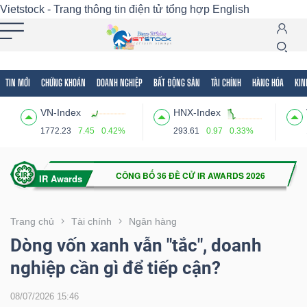
Vietstock - Trang thông tin điện tử tổng hợp
English
TIN MỚI
CHỨNG KHOÁN
DOANH NGHIỆP
BẤT ĐỘNG SẢN
TÀI CHÍNH
HÀNG HÓA
KIN
Tất cả
Tính năng
Ngành
Mã chứng khoán
Lãnh
VN-Index
HNX-Index
Tính
1772.23
7.45
0.42%
293.61
0.97
0.33%
năng
(-)
VIETSTOCK
Trang chủ
Tài chính
Ngân hàng
Dòng vốn xanh vẫn "tắc", doanh
nghiệp cần gì để tiếp cận?
CHỨNG
KHOÁN
08/07/2026 15:46