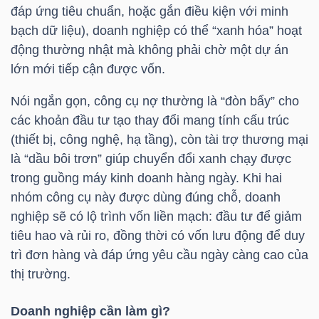
YẾU
đáp ứng tiêu chuẩn, hoặc gắn điều kiện với minh
bạch dữ liệu), doanh nghiệp có thể “xanh hóa” hoạt
động thường nhật mà không phải chờ một dự án
lớn mới tiếp cận được vốn.
TIÊU
Nói ngắn gọn, công cụ nợ thường là “đòn bẩy” cho
DÙNG
các khoản đầu tư tạo thay đổi mang tính cấu trúc
THIẾT
(thiết bị, công nghệ, hạ tầng), còn tài trợ thương mại
YẾU
là “dầu bôi trơn” giúp chuyển đổi xanh chạy được
trong guồng máy kinh doanh hàng ngày. Khi hai
nhóm công cụ này được dùng đúng chỗ, doanh
nghiệp sẽ có lộ trình vốn liền mạch: đầu tư để giảm
tiêu hao và rủi ro, đồng thời có vốn lưu động để duy
CHĂM
trì đơn hàng và đáp ứng yêu cầu ngày càng cao của
SÓC
thị trường.
SỨC
KHỎE
Doanh nghiệp cần làm gì?