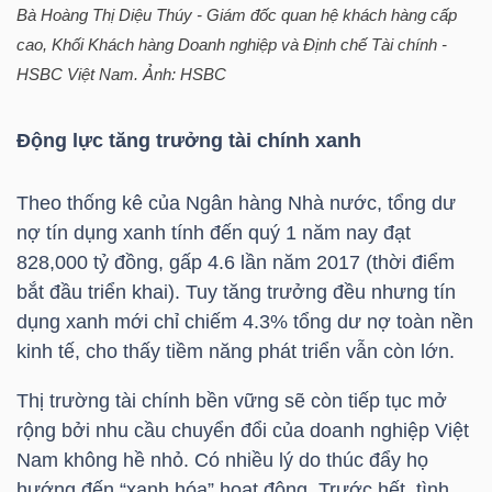
Bà Hoàng Thị Diệu Thúy - Giám đốc quan hệ khách hàng cấp
cao, Khối Khách hàng Doanh nghiệp và Định chế Tài chính -
TÀI
HSBC
Việt Nam. Ảnh:
HSBC
CHÍNH
CÁ
Động lực tăng trưởng tài chính xanh
NHÂN
Theo thống kê của Ngân hàng Nhà nước, tổng dư
nợ tín dụng xanh tính đến quý 1 năm nay đạt
PHÂN
828,000 tỷ đồng, gấp 4.6 lần năm 2017 (thời điểm
TÍCH
bắt đầu triển khai). Tuy tăng trưởng đều nhưng tín
VIETSTOCKFINANCE
dụng xanh mới chỉ chiếm 4.3% tổng dư nợ toàn nền
kinh tế, cho thấy tiềm năng phát triển vẫn còn lớn.
Thị trường tài chính bền vững sẽ còn tiếp tục mở
rộng bởi nhu cầu chuyển đổi của doanh nghiệp Việt
VĨ
Nam không hề nhỏ. Có nhiều lý do thúc đẩy họ
MÔ
hướng đến “xanh hóa” hoạt động. Trước hết, tình