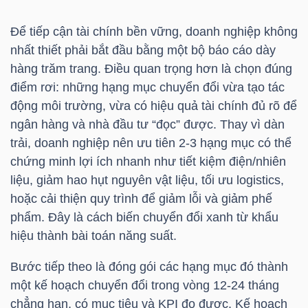
Để tiếp cận tài chính bền vững, doanh nghiệp không
nhất thiết phải bắt đầu bằng một bộ báo cáo dày
TÀI
hàng trăm trang. Điều quan trọng hơn là chọn đúng
CHÍNH
điểm rơi: những hạng mục chuyển đổi vừa tạo tác
động môi trường, vừa có hiệu quả tài chính đủ rõ để
ngân hàng và nhà đầu tư “đọc” được. Thay vì dàn
trải, doanh nghiệp nên ưu tiên 2-3 hạng mục có thể
chứng minh lợi ích nhanh như tiết kiệm điện/nhiên
CÔNG
liệu, giảm hao hụt nguyên vật liệu, tối ưu logistics,
NGHỆ
hoặc cải thiện quy trình để giảm lỗi và giảm phế
THÔNG
phẩm. Đây là cách biến chuyển đổi xanh từ khẩu
TIN
hiệu thành bài toán năng suất.
Bước tiếp theo là đóng gói các hạng mục đó thành
một kế hoạch chuyển đổi trong vòng 12-24 tháng
chẳng hạn, có mục tiêu và KPI đo được. Kế hoạch