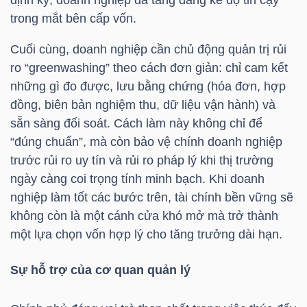
ngữ
trong mắt bên cấp vốn.
(-)
Cuối cùng, doanh nghiệp cần chủ động quản trị rủi
Dịch
ro “greenwashing” theo cách đơn giản: chỉ cam kết
vụ
những gì đo được, lưu bằng chứng (hóa đơn, hợp
(-)
đồng, biên bản nghiệm thu, dữ liệu vận hành) và
sẵn sàng đối soát. Cách làm này không chỉ để
“đúng chuẩn”, mà còn bảo vệ chính doanh nghiệp
Đào
trước rủi ro uy tín và rủi ro pháp lý khi thị trường
ngày càng coi trọng tính minh bạch. Khi doanh
tạo
nghiệp làm tốt các bước trên, tài chính bền vững sẽ
không còn là một cánh cửa khó mở mà trở thành
một lựa chọn vốn hợp lý cho tăng trưởng dài hạn.
Sách
Sự hỗ trợ của cơ quan quản lý
tài
chính