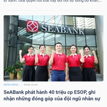
tư xanh. Giải quyết nút thắt này đòi hỏi sự đồng bộ khẩn...
NGÂN HÀNG
06/08 10:04
SeABank phát hành 40 triệu cp ESOP, ghi
nhận những đóng góp của đội ngũ nhân sự