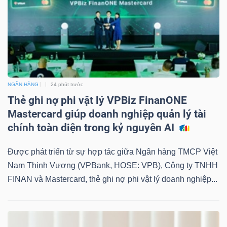
NGÂN HÀNG
24 phút trước
Thẻ ghi nợ phi vật lý VPBiz FinanONE
Mastercard giúp doanh nghiệp quản lý tài
chính toàn diện trong kỷ nguyên AI
Được phát triển từ sự hợp tác giữa Ngân hàng TMCP Việt
Nam Thịnh Vượng (VPBank, HOSE: VPB), Công ty TNHH
FINAN và Mastercard, thẻ ghi nợ phi vật lý doanh nghiệp...