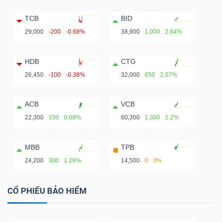
TCB
BID
29,000
-200
-0.68%
38,900
1,000
2.64%
HDB
CTG
26,450
-100
-0.38%
32,000
650
2.07%
ACB
VCB
22,300
150
0.68%
60,300
1,300
2.2%
MBB
TPB
24,200
300
1.26%
14,500
0
0%
CỔ PHIẾU BẢO HIỂM