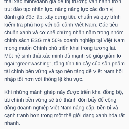
thái xác minh/đánh giá để thị trường vận hành trơn
tru: đào tạo nhân lực, nâng năng lực các đơn vị
đánh giá độc lập, xây dựng tiêu chuẩn và quy trình
kiểm tra phù hợp với bối cảnh Việt Nam. Các tiêu
Dữ
chuẩn xanh và cơ chế chứng nhận nằm trong nhóm
liệu
chính sách ESG mà 56% doanh nghiệp tại Việt Nam
tài
mong muốn Chính phủ triển khai trong tương lai.
chính
Một hệ sinh thái xác minh đủ mạnh sẽ giúp giảm lo
ngại “greenwashing”, tăng tính tin cậy của sản phẩm
tài chính bền vững và tạo nền tảng để Việt Nam hội
nhập tốt hơn với thông lệ khu vực.
Khi những mảnh ghép này được triển khai đồng bộ,
tài chính bền vững sẽ trở thành đòn bẩy để cộng
đồng doanh nghiệp Việt Nam nâng cấp, bền bỉ và
cạnh tranh hơn trong một thế giới đang xanh hóa rất
nhanh.