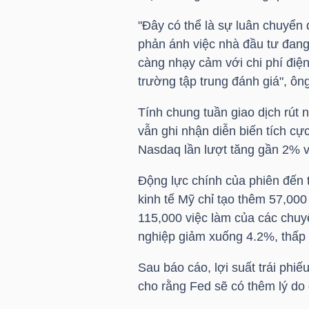
"Đây có thể là sự luân chuyển 
TÀI
phản ánh việc nhà đầu tư đang
CHÍNH
càng nhạy cảm với chi phí điện 
CÁ
trường tập trung đánh giá", ông
NHÂN
Tính chung tuần giao dịch rút 
vẫn ghi nhận diễn biến tích c
Nasdaq lần lượt tăng gần 2% 
PHÂN
TÍCH
Động lực chính của phiên đến 
VIETSTOCKFINANCE
kinh tế Mỹ chỉ tạo thêm 57,000
115,000 việc làm của các chuyê
nghiệp giảm xuống 4.2%, thấp
Sau báo cáo, lợi suất trái phi
VĨ
cho rằng Fed sẽ có thêm lý do đ
MÔ