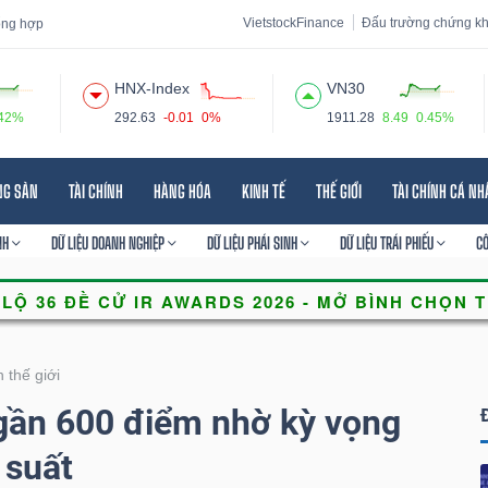
VietstockFinance
Đấu trường chứng k
tổng hợp
HNX-Index
VN30
.42%
292.63
-0.01
0%
1911.28
8.49
0.45%
 đạo
Tin tức
Báo cáo phân tích
Thuật ngữ
Dịch vụ
NG SẢN
TÀI CHÍNH
HÀNG HÓA
KINH TẾ
THẾ GIỚI
TÀI CHÍNH CÁ N
NH
DỮ LIỆU DOANH NGHIỆP
DỮ LIỆU PHÁI SINH
DỮ LIỆU TRÁI PHIẾU
C
thế giới
gần 600 điểm nhờ kỳ vọng
 suất