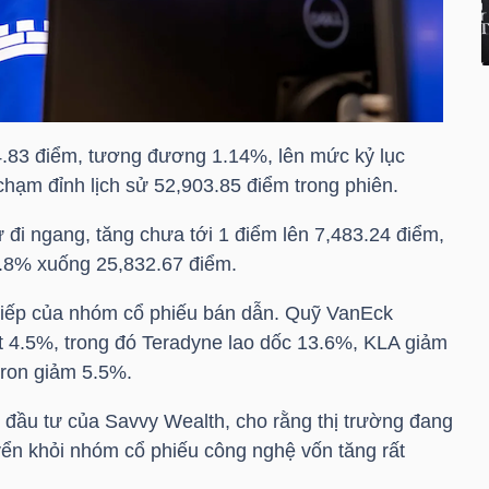
4.83 điểm, tương đương 1.14%, lên mức kỷ lục
chạm đỉnh lịch sử 52,903.85 điểm trong phiên.
 đi ngang, tăng chưa tới 1 điểm lên 7,483.24 điểm,
.8% xuống 25,832.67 điểm.
n tiếp của nhóm cổ phiếu bán dẫn. Quỹ VanEck
4.5%, trong đó Teradyne lao dốc 13.6%, KLA giảm
cron giảm 5.5%.
đầu tư của Savvy Wealth, cho rằng thị trường đang
yển khỏi nhóm cổ phiếu công nghệ vốn tăng rất