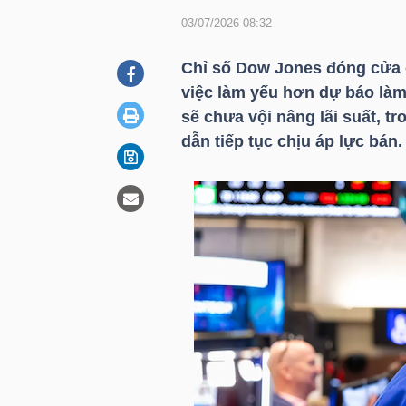
03/07/2026 08:32
DOANH
Chỉ số Dow Jones đóng cửa ở
NGHIỆP
việc làm yếu hơn dự báo làm
sẽ chưa vội nâng lãi suất, 
dẫn tiếp tục chịu áp lực bán.
BẤT
ĐỘNG
SẢN
TÀI
CHÍNH