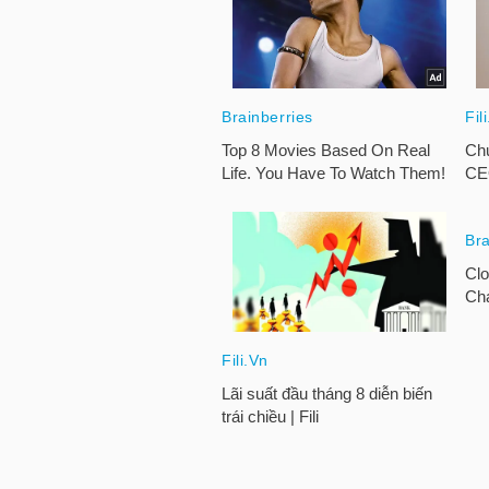
LIỆU
Ngành
(-)
VS-
SECTOR
NĂNG
LƯỢNG