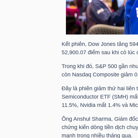
HÀNG
HÓA
KINH
Kết phiên, Dow Jones tăng 59
TẾ
52,900.07 điểm sau khi có lúc 
Trong khi đó, S&P 500 gần như
còn Nasdaq Composite giảm 0
THẾ
GIỚI
Đây là phiên giảm thứ hai liê
Semiconductor ETF (SMH) mất 
11.5%, Nvidia mất 1.4% và Mi
ĐÔNG
Ông Anshul Sharma, Giám đốc 
DƯƠNG
chứng kiến dòng tiền dịch chu
mạnh trong nhiều tháng qua.