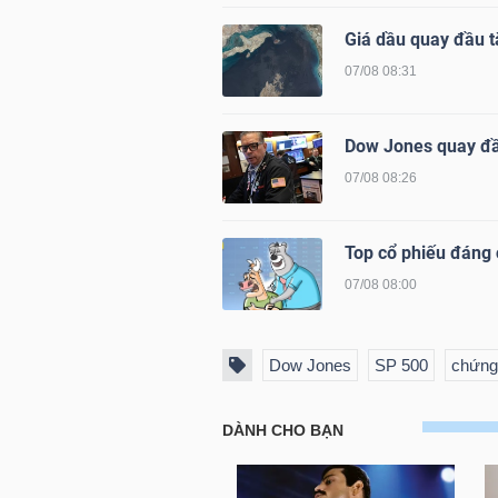
Giá dầu quay đầu t
07/08 08:31
TRÁI
PHIẾU
Dow Jones quay đ
07/08 08:26
CÔNG
Top cổ phiếu đáng 
CỤ
ĐẦU
07/08 08:00
TƯ
Dow Jones
SP 500
chứng
TRUY
XUẤT
DỮ