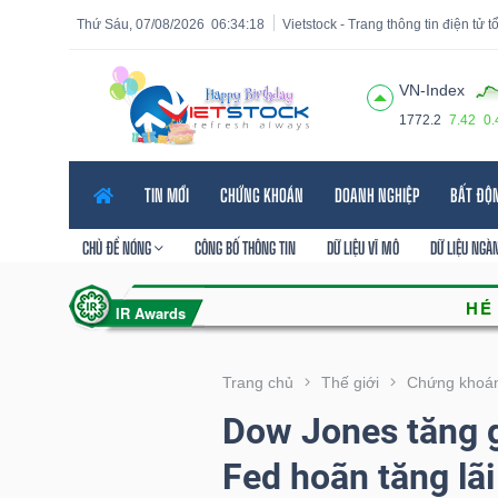
Thứ Sáu, 07/08/2026
06:34:20
Vietstock - Trang thông tin điện tử 
VN-Index
1772.2
7.42
0
Tất cả
Tính năng
Ngành
Mã chứng khoán
Lãnh
TIN MỚI
CHỨNG KHOÁN
DOANH NGHIỆP
BẤT ĐỘ
Tính
năng
CHỦ ĐỀ NÓNG
CÔNG BỐ THÔNG TIN
DỮ LIỆU VĨ MÔ
DỮ LIỆU NGÀ
(-)
VIETSTOCK
Trang chủ
Thế giới
Chứng khoán 
Dow Jones tăng 
CHỨNG
Fed hoãn tăng lãi
KHOÁN