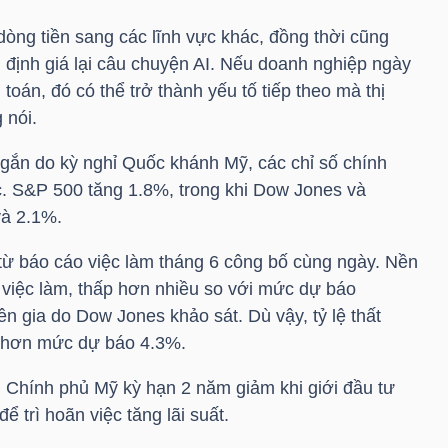
dòng tiền sang các lĩnh vực khác, đồng thời cũng
 định giá lại câu chuyện AI. Nếu doanh nghiệp ngày
toán, đó có thể trở thành yếu tố tiếp theo mà thị
 nói.
ngắn do kỳ nghỉ Quốc khánh Mỹ, các chỉ số chính
ực. S&P 500 tăng 1.8%, trong khi Dow Jones và
và 2.1%.
từ báo cáo việc làm tháng 6 công bố cùng ngày. Nền
 việc làm, thấp hơn nhiều so với mức dự báo
n gia do Dow Jones khảo sát. Dù vậy, tỷ lệ thất
 hơn mức dự báo 4.3%.
ếu Chính phủ Mỹ kỳ hạn 2 năm giảm khi giới đầu tư
ể trì hoãn việc tăng lãi suất.