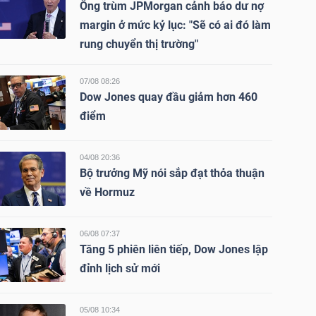
Ông trùm JPMorgan cảnh báo dư nợ
margin ở mức kỷ lục: "Sẽ có ai đó làm
rung chuyển thị trường"
07/08 08:26
Dow Jones quay đầu giảm hơn 460
điểm
04/08 20:36
Bộ trưởng Mỹ nói sắp đạt thỏa thuận
về Hormuz
06/08 07:37
Tăng 5 phiên liên tiếp, Dow Jones lập
đỉnh lịch sử mới
05/08 10:34