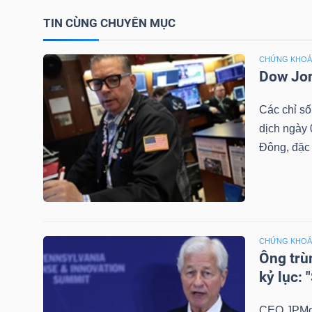
NGUYÊN
TIN CÙNG CHUYÊN MỤC
VẬT
LIỆU
CHỨNG KHOÁN
Dow Jon
Các chỉ số
dịch ngày 
CÔNG
Đông, đặc b
NGHIỆP
TIÊU
CHỨNG KHOÁN
Ông trù
DÙNG
kỷ lục: 
KHÔNG
THIẾT
CEO JPMor