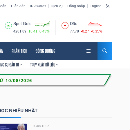
hoán
Diễn đàn
IR Awards
Dịch vụ
Đăng nhập
English
Spot Gold
Dầu
4281.89
18.41
0.43%
77.78
-0.27
-0.35%
HÂN
PHÂN TÍCH
ĐÔNG DƯƠNG
ÔNG CỤ ĐẦU TƯ
TRUY XUẤT DỮ LIỆU
ĐỌC NHIỀU NHẤT
06/08 11:52