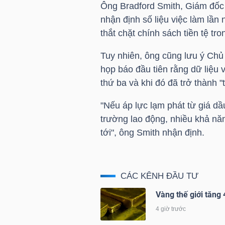
Ông Bradford Smith, Giám đốc 
nhận định số liệu việc làm lần
thắt chặt chính sách tiền tệ tr
NGÀNH
Tuy nhiên, ông cũng lưu ý Chủ
họp báo đầu tiên rằng dữ liệu v
thứ ba và khi đó đã trở thành 
DOANH
NGHIỆP
"Nếu áp lực lạm phát từ giá dầu
trường lao động, nhiều khả năn
tới", ông Smith nhận định.
CỔ
PHIẾU
CÁC KÊNH ĐẦU TƯ
Vàng thế giới tăng 4
PHÁI
4 giờ trước
SINH