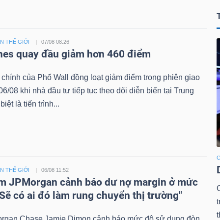
 THẾ GIỚI
07/08 08:26
es quay đầu giảm hơn 460 điểm
 chính của Phố Wall đồng loạt giảm điểm trong phiên giao
06/08 khi nhà đầu tư tiếp tục theo dõi diễn biến tại Trung
iệt là tiến trình...
C
 THẾ GIỚI
06/08 11:52
m JPMorgan cảnh báo dư nợ margin ở mức
"Sẽ có ai đó làm rung chuyển thị trường"
t
t
gan Chase Jamie Dimon cảnh báo mức độ sử dụng đòn