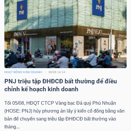
HOẠT ĐỘNG KINH DOANH
06/08 14:14
PNJ triệu tập ĐHĐCĐ bất thường để điều
chỉnh kế hoạch kinh doanh
Tối 05/08, HĐQT CTCP Vàng bạc Đá quý Phú Nhuận
(HOSE: PNJ) hủy phương án lấy ý kiến cổ đông bằng văn
bản để chuyển sang triệu tập ĐHĐCĐ bất thường vào
tháng...