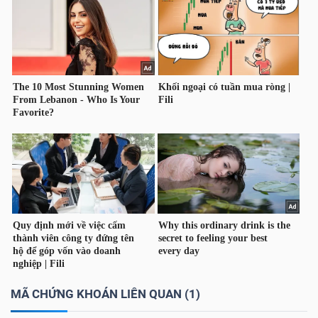
DỊCH
VỤ
TRUYỀN
THÔNG
TIỆN
ÍCH
BẤT
ĐỘNG
MÃ CHỨNG KHOÁN LIÊN QUAN (1)
SẢN