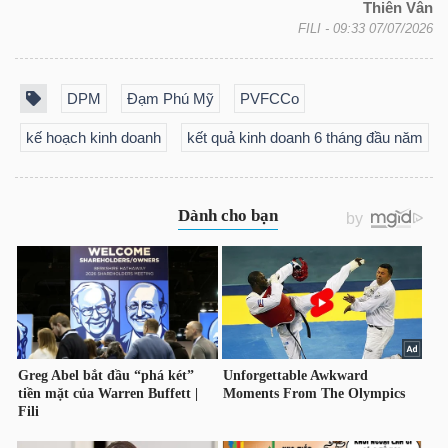
Thiên Vân
FILI
- 09:33 07/07/2026
TÀI
DPM
Đạm Phú Mỹ
PVFCCo
CHÍNH
kế hoạch kinh doanh
kết quả kinh doanh 6 tháng đầu năm
CÔNG
NGHỆ
THÔNG
TIN