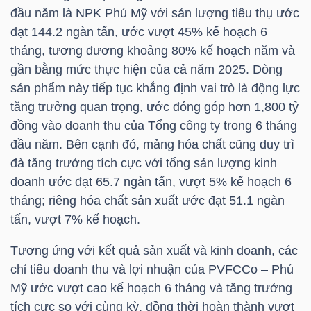
đầu năm là NPK Phú Mỹ với sản lượng tiêu thụ ước
đạt 144.2 ngàn tấn, ước vượt 45% kế hoạch 6
tháng, tương đương khoảng 80% kế hoạch năm và
NGÀNH
gần bằng mức thực hiện của cả năm 2025. Dòng
sản phẩm này tiếp tục khẳng định vai trò là động lực
tăng trưởng quan trọng, ước đóng góp hơn 1,800 tỷ
DOANH
đồng vào doanh thu của Tổng công ty trong 6 tháng
NGHIỆP
đầu năm. Bên cạnh đó, mảng hóa chất cũng duy trì
đà tăng trưởng tích cực với tổng sản lượng kinh
doanh ước đạt 65.7 ngàn tấn, vượt 5% kế hoạch 6
CỔ
tháng; riêng hóa chất sản xuất ước đạt 51.1 ngàn
PHIẾU
tấn, vượt 7% kế hoạch.
Tương ứng với kết quả sản xuất và kinh doanh, các
chỉ tiêu doanh thu và lợi nhuận của PVFCCo – Phú
PHÁI
Mỹ ước vượt cao kế hoạch 6 tháng và tăng trưởng
SINH
tích cực so với cùng kỳ, đồng thời hoàn thành vượt