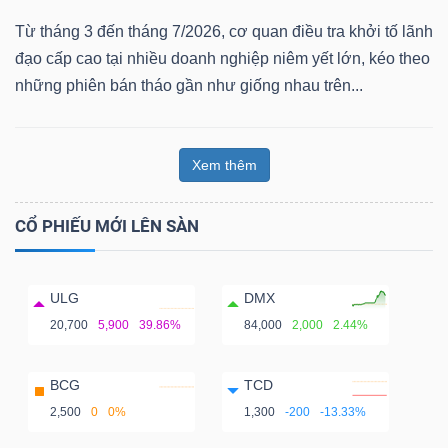
Từ tháng 3 đến tháng 7/2026, cơ quan điều tra khởi tố lãnh
đạo cấp cao tại nhiều doanh nghiệp niêm yết lớn, kéo theo
những phiên bán tháo gần như giống nhau trên...
Xem thêm
CỔ PHIẾU MỚI LÊN SÀN
ULG
DMX
20,700
5,900
39.86%
84,000
2,000
2.44%
BCG
TCD
2,500
0
0%
1,300
-200
-13.33%