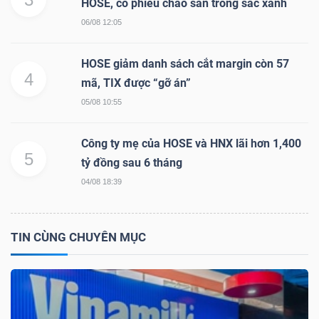
HOSE, cổ phiếu chào sàn trong sắc xanh
06/08 12:05
Bài
viết
HOSE giảm danh sách cắt margin còn 57
của
4
mã, TIX được “gỡ án”
tác
05/08 10:55
giả
(-)
Công ty mẹ của HOSE và HNX lãi hơn 1,400
5
tỷ đồng sau 6 tháng
Báo
04/08 18:39
cáo
phân
tích
TIN CÙNG CHUYÊN MỤC
(-)
Thuật