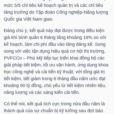
mức 5/5 chỉ tiêu kế hoạch quản trị và các chỉ tiêu
tăng trưởng do Tập đoàn Công nghiệp-Năng lượng
Quốc gia Việt Nam giao.
TRÁI
PHIẾU
Đáng chú ý, kết quả này đạt được trong điều kiện
giá khí bình quân 6 tháng tăng khoảng 16% so với
kế hoạch, làm chi phí đầu vào tăng đáng kể. Song
song với việc tận dụng hiệu quả cơ hội thị trường,
CÔNG
PVFCCo – Phú Mỹ tiếp tục triển khai đồng bộ các
CỤ
giải pháp tiết kiệm, tối ưu vận hành, ứng dụng khoa
ĐẦU
học công nghệ và cải tiến kỹ thuật, với tổng giá trị
TƯ
tiết kiệm, tiết giảm trong 6 tháng đầu năm ước đạt
khoảng 90 tỷ đồng, chủ yếu từ tiết kiệm nhiên liệu,
năng lượng và các sáng kiến cải tiến.
TRUY
XUẤT
Có thể nói, kết quả tích cực trong nửa đầu năm là
thành quả của sự chuẩn bị kỹ lưỡng sau đợt bảo
DỮ