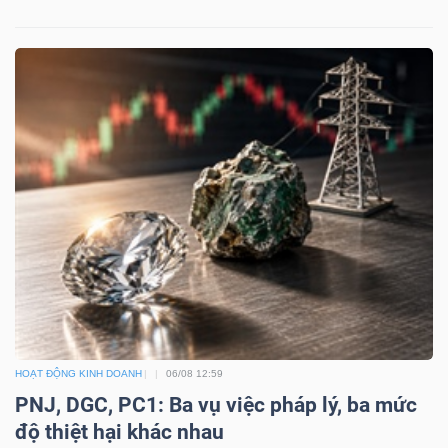
HOẠT ĐỘNG KINH DOANH
06/08 12:59
PNJ, DGC, PC1: Ba vụ việc pháp lý, ba mức
độ thiệt hại khác nhau