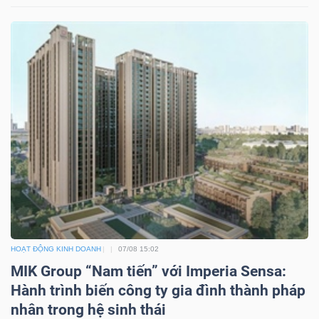
Công
cụ
đầu
tư
Truyền
HOẠT ĐỘNG KINH DOANH
07/08 15:02
thông
MIK Group “Nam tiến” với Imperia Sensa:
tài
Hành trình biến công ty gia đình thành pháp
chính
nhân trong hệ sinh thái