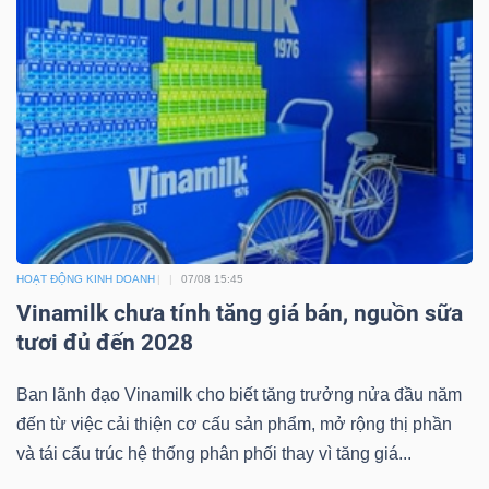
ngữ
(-)
Dịch
vụ
(-)
Đào
HOẠT ĐỘNG KINH DOANH
07/08 15:45
tạo
Vinamilk chưa tính tăng giá bán, nguồn sữa
tươi đủ đến 2028
Ban lãnh đạo Vinamilk cho biết tăng trưởng nửa đầu năm
Sách
đến từ việc cải thiện cơ cấu sản phẩm, mở rộng thị phần
tài
và tái cấu trúc hệ thống phân phối thay vì tăng giá...
chính