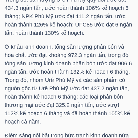
434.3 ngàn tấn, ước hoàn thành 106% kế hoạch 6
TÀI
tháng; NPK Phú Mỹ ước đạt 111.2 ngàn tấn, ước
CHÍNH
hoàn thành 126% kế hoạch; UFC85 ước đạt 6 ngàn
CÁ
tấn, hoàn thành 130% kế hoạch.
NHÂN
Ở khâu kinh doanh, tổng sản lượng phân bón và
hóa chất ước đạt khoảng 972.3 ngàn tấn, trong đó
tổng sản lượng kinh doanh phân bón ước đạt 906.6
PHÂN
ngàn tấn, ước hoàn thành 132% kế hoạch 6 tháng.
TÍCH
Trong đó, nhóm Urê Phú Mỹ và các sản phẩm có
VIETSTOCKFINANCE
nguồn gốc từ Urê Phú Mỹ ước đạt 437.2 ngàn tấn,
hoàn thành kế hoạch 6 tháng; các loại phân bón
thương mại ước đạt 325.2 ngàn tấn, ước vượt
112% kế hoạch 6 tháng và đã hoàn thành 105% kế
hoạch cả năm.
VĨ
MÔ
Điểm sáng nổi bật trong bức tranh kinh doanh nửa