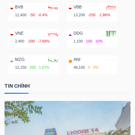
BVB
VBB
12,400
-50
-0.4%
13,200
-250
-1.86%
VNE
DDG
2,400
-200
-7.69%
1,100
100
10%
MZG
ANI
12,150
200
1.67%
48,100
0
0%
TIN CHÍNH