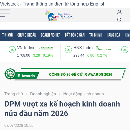
Vietstock - Trang thông tin điện tử tổng hợp
English
TIN MỚI
CHỨNG KHOÁN
DOANH NGHIỆP
BẤT ĐỘNG SẢN
TÀI CHÍNH
HÀNG HÓA
KIN
Tất cả
Tính năng
Ngành
Mã chứng khoán
Lãnh
VN-Index
HNX-Index
Tính
1768.06
3.28
0.19%
293.44
0.80
0.27%
năng
(-)
VIETSTOCK
Trang chủ
Doanh nghiệp
Hoạt động kinh doanh
DPM vượt xa kế hoạch kinh doanh
nửa đầu năm 2026
CHỨNG
KHOÁN
07/07/2026 10:35