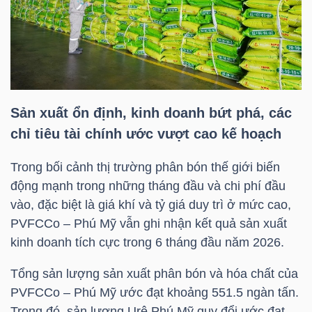
HÀNG
HÓA
KINH
Sản xuất ổn định, kinh doanh bứt phá, các
TẾ
chỉ tiêu tài chính ước vượt cao kế hoạch
Trong bối cảnh thị trường phân bón thế giới biến
THẾ
động mạnh trong những tháng đầu và chi phí đầu
GIỚI
vào, đặc biệt là giá khí và tỷ giá duy trì ở mức cao,
PVFCCo – Phú Mỹ vẫn ghi nhận kết quả sản xuất
kinh doanh tích cực trong 6 tháng đầu năm 2026.
ĐÔNG
Tổng sản lượng sản xuất phân bón và hóa chất của
DƯƠNG
PVFCCo – Phú Mỹ ước đạt khoảng 551.5 ngàn tấn.
Trong đó, sản lượng Urê Phú Mỹ quy đổi ước đạt