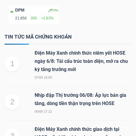
Mã
DPM
chứng
21,850
350
+1.63%
khoán
(-)
TIN TỨC MÃ CHỨNG KHOÁN
Tất cả
Cổ phiếu
Chỉ số
Chứng chỉ quỹ
Chứng 
Điện Máy Xanh chính thức niêm yết HOSE
ngày 6/8: Tái cấu trúc toàn diện, mở ra chu
1
Lãnh
kỳ tăng trưởng mới
đạo
07/08 16:00
(-)
Tất cả
Người nội bộ
Người liên quan
Cổ đông lớn
Nhịp đập Thị trường 06/08: Áp lực bán gia
2
tăng, dòng tiền thận trọng trên HOSE
Tin
06/08 17:12
tức
(-)
Điện Máy Xanh chính thức giao dịch tại
3