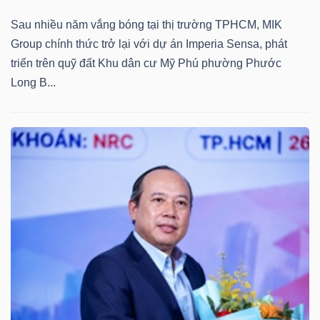
Sau nhiều năm vắng bóng tại thị trường TPHCM, MIK
Group chính thức trở lại với dự án Imperia Sensa, phát
triển trên quỹ đất Khu dân cư Mỹ Phú phường Phước
Dữ
Long B...
liệu
tài
chính