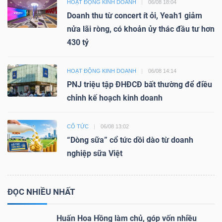
HOẠT ĐỘNG KINH DOANH
06/08 18:04
Doanh thu từ concert ít ỏi, Yeah1 giảm
nửa lãi ròng, có khoản ủy thác đầu tư hơn
430 tỷ
HOẠT ĐỘNG KINH DOANH
06/08 14:14
PNJ triệu tập ĐHĐCĐ bất thường để điều
chỉnh kế hoạch kinh doanh
CỔ TỨC
06/08 13:02
“Dòng sữa” cổ tức dồi dào từ doanh
nghiệp sữa Việt
ĐỌC NHIỀU NHẤT
Huấn Hoa Hồng làm chủ, góp vốn nhiều