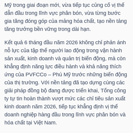
YẾU
Mỹ trong giai đoạn mới, vừa tiếp tục củng cố vị thế
dẫn đầu trong lĩnh vực phân bón, vừa từng bước
gia tăng đóng góp của mảng hóa chất, tạo nền tảng
tăng trưởng bền vững trong dài hạn.
TIÊU
Kết quả 6 tháng đầu năm 2026 không chỉ phản ánh
DÙNG
nỗ lực của tập thể người lao động trong vận hành
THIẾT
sản xuất, kinh doanh và quản trị biến động, mà còn
YẾU
khẳng định năng lực điều hành và khả năng thích
ứng của PVFCCo – Phú Mỹ trước những biến động
của thị trường. Với nền tảng đã tạo dựng cùng các
giải pháp đồng bộ đang được triển khai, Tổng công
ty tự tin hoàn thành vượt mức các chỉ tiêu sản xuất
CHĂM
kinh doanh năm 2026, tiếp tục khẳng định vị thế
SÓC
doanh nghiệp hàng đầu trong lĩnh vực phân bón và
SỨC
hóa chất tại Việt Nam.
KHỎE