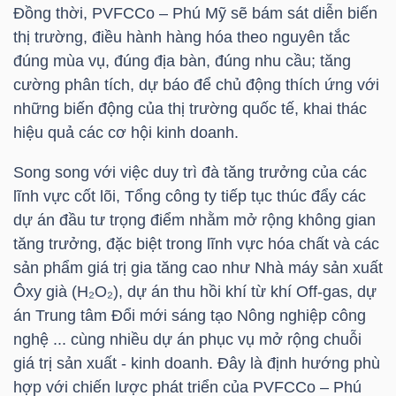
Đồng thời, PVFCCo – Phú Mỹ sẽ bám sát diễn biến
NGUYÊN
thị trường, điều hành hàng hóa theo nguyên tắc
VẬT
đúng mùa vụ, đúng địa bàn, đúng nhu cầu; tăng
LIỆU
cường phân tích, dự báo để chủ động thích ứng với
những biến động của thị trường quốc tế, khai thác
hiệu quả các cơ hội kinh doanh.
Song song với việc duy trì đà tăng trưởng của các
CÔNG
lĩnh vực cốt lõi, Tổng công ty tiếp tục thúc đẩy các
NGHIỆP
dự án đầu tư trọng điểm nhằm mở rộng không gian
tăng trưởng, đặc biệt trong lĩnh vực hóa chất và các
sản phẩm giá trị gia tăng cao như Nhà máy sản xuất
Ôxy già (H₂O₂), dự án thu hồi khí từ khí Off-gas, dự
TIÊU
án Trung tâm Đổi mới sáng tạo Nông nghiệp công
DÙNG
nghệ ... cùng nhiều dự án phục vụ mở rộng chuỗi
KHÔNG
giá trị sản xuất - kinh doanh. Đây là định hướng phù
THIẾT
hợp với chiến lược phát triển của PVFCCo – Phú