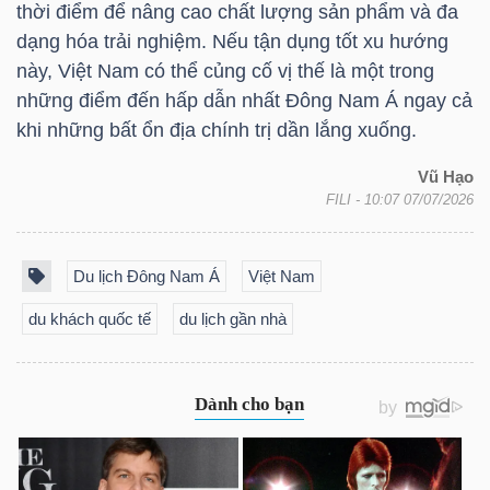
thời điểm để nâng cao chất lượng sản phẩm và đa
dạng hóa trải nghiệm. Nếu tận dụng tốt xu hướng
Bài
này, Việt Nam có thể củng cố vị thế là một trong
viết
những điểm đến hấp dẫn nhất Đông Nam Á ngay cả
của
khi những bất ổn địa chính trị dần lắng xuống.
tác
giả
Vũ Hạo
(-)
FILI
- 10:07 07/07/2026
Báo
Du lịch Đông Nam Á
Việt Nam
cáo
du khách quốc tế
du lịch gần nhà
phân
tích
(-)
Thuật