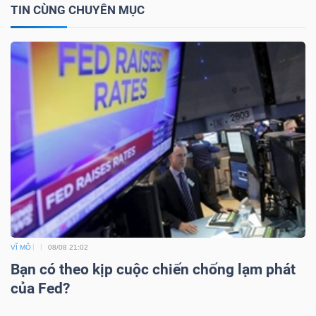
TIN CÙNG CHUYÊN MỤC
Dữ
liệu
tài
chính
VĨ MÔ
08/08 21:02
Bạn có theo kịp cuộc chiến chống lạm phát
của Fed?