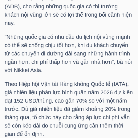
(ADB), cho rằng những quốc gia có thị trường
khách nội vùng lớn sẽ có lợi thế trong bối cảnh hiện
nay.
TRÁI
PHIẾU
"Những quốc gia có nhu cầu du lịch nội vùng mạnh
có thể sẽ chống chịu tốt hơn, khi du khách chuyển
từ các chuyến đi đường dài sang những hành trình
ngắn hơn, chi phí thấp hơn và gần nhà hơn", bà nói
CÔNG
với Nikkei Asia.
CỤ
ĐẦU
Theo Hiệp hội Vận tải Hàng không Quốc tế (IATA),
TƯ
giá nhiên liệu phản lực bình quân năm 2026 dự kiến
đạt 152 USD/thùng, cao gần 70% so với một năm
trước. Dù giá nhiên liệu đã giảm khoảng 20% trong
TRUY
tháng qua, tổ chức này cho rằng áp lực chi phí vẫn
sẽ còn kéo dài do chuỗi cung ứng cần thêm thời
XUẤT
gian để ổn định.
DỮ