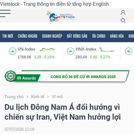
Vietstock - Trang thông tin điện tử tổng hợp
English
TIN MỚI
CHỨNG KHOÁN
DOANH NGHIỆP
BẤT ĐỘNG SẢN
TÀI CHÍNH
HÀNG HÓA
KIN
Tất cả
Tính năng
Ngành
Mã chứng khoán
Lãnh
VN-Index
HNX-Index
Tính
1768.06
3.28
0.19%
293.44
0.80
0.27%
năng
(-)
VIETSTOCK
Trang chủ
Kinh tế
Vĩ mô
Du lịch Đông Nam Á đổi hướng vì
chiến sự Iran, Việt Nam hưởng lợi
CHỨNG
KHOÁN
07/07/2026 11:09