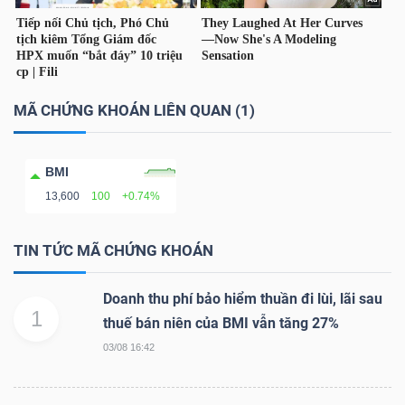
Công
MÃ CHỨNG KHOÁN LIÊN QUAN (1)
cụ
đầu
BMI
tư
13,600
100
+0.74%
TIN TỨC MÃ CHỨNG KHOÁN
Doanh thu phí bảo hiểm thuần đi lùi, lãi sau
Truyền
1
thuế bán niên của BMI vẫn tăng 27%
thông
tài
03/08 16:42
chính