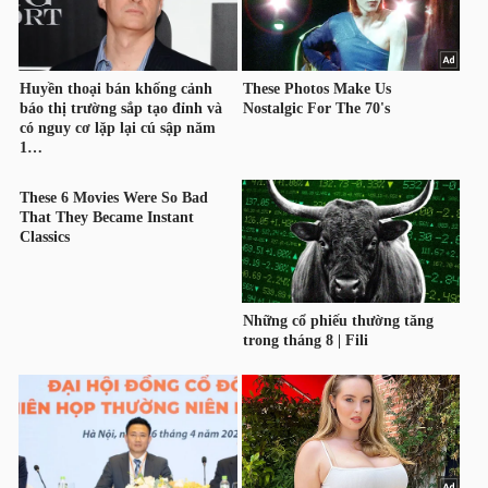
ngữ
(-)
Dịch
vụ
(-)
Đào
tạo
Sách
tài
chính