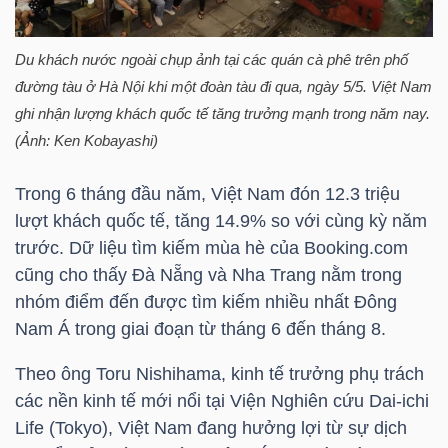
HÀNG
HÓA
Du khách nước ngoài chụp ảnh tại các quán cà phê trên phố
đường tàu ở Hà Nội khi một đoàn tàu đi qua, ngày 5/5. Việt Nam
ghi nhận lượng khách quốc tế tăng trưởng mạnh trong năm nay.
KINH
(Ảnh: Ken Kobayashi)
TẾ
Trong 6 tháng đầu năm, Việt Nam đón 12.3 triệu
lượt khách quốc tế, tăng 14.9% so với cùng kỳ năm
trước. Dữ liệu tìm kiếm mùa hè của Booking.com
THẾ
cũng cho thấy Đà Nẵng và Nha Trang nằm trong
GIỚI
nhóm điểm đến được tìm kiếm nhiều nhất Đông
Nam Á trong giai đoạn từ tháng 6 đến tháng 8.
Theo ông Toru Nishihama, kinh tế trưởng phụ trách
ĐÔNG
các nền kinh tế mới nổi tại Viện Nghiên cứu Dai-ichi
DƯƠNG
Life (Tokyo), Việt Nam đang hưởng lợi từ sự dịch