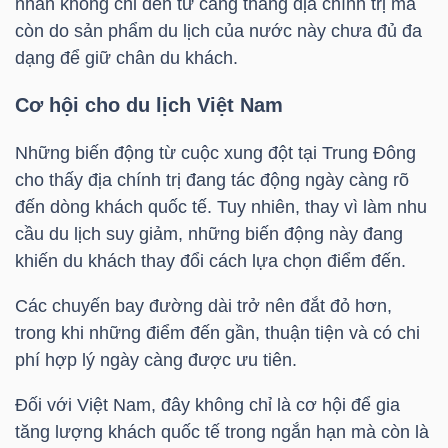
nhân không chỉ đến từ căng thẳng địa chính trị mà
Mã
còn do sản phẩm du lịch của nước này chưa đủ đa
chứng
dạng để giữ chân du khách.
khoán
Cơ hội cho du lịch Việt Nam
(-)
Những biến động từ cuộc xung đột tại Trung Đông
Tất cả
Cổ phiếu
Chỉ số
Chứng chỉ quỹ
Chứng 
cho thấy địa chính trị đang tác động ngày càng rõ
đến dòng khách quốc tế. Tuy nhiên, thay vì làm nhu
Lãnh
cầu du lịch suy giảm, những biến động này đang
đạo
khiến du khách thay đổi cách lựa chọn điểm đến.
(-)
Các chuyến bay đường dài trở nên đắt đỏ hơn,
Tất cả
Người nội bộ
Người liên quan
Cổ đông lớn
trong khi những điểm đến gần, thuận tiện và có chi
phí hợp lý ngày càng được ưu tiên.
Tin
tức
Đối với Việt Nam, đây không chỉ là cơ hội để gia
(-)
tăng lượng khách quốc tế trong ngắn hạn mà còn là