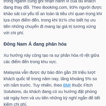
trong ngành cũng ghi nhận hành vi của du khách
đang thay đổi. Theo Booking.com, 93% người được
khảo sát coi yếu tố an toàn là tiêu chí quan trọng khi
lựa chọn điểm đến, trong khi 91% cho biết họ ưu
TÀI
tiên những chuyến đi mang lại giá trị tương xứng
CHÍNH
với chi phí.
Đông Nam Á đang phân hóa
Xu hướng này cũng tạo ra sự phân hóa rõ rệt giữa
CÔNG
các điểm đến trong khu vực.
NGHỆ
THÔNG
Malaysia vẫn được dự báo đón gần 28 triệu lượt
TIN
khách quốc tế trong năm nay, tăng khoảng 5% so
với năm trước. Tuy nhiên, theo
BMI
thuộc Fitch
Solutions, du khách đang có xu hướng đặt phòng
sát ngày hơn và ưu tiên những kỳ nghỉ ngắn để tiết
kiệm chi phí.