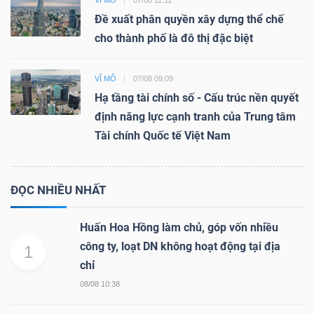
Đề xuất phân quyền xây dựng thể chế
cho thành phố là đô thị đặc biệt
VĨ MÔ
07/08 09:09
Hạ tầng tài chính số - Cấu trúc nền quyết
định năng lực cạnh tranh của Trung tâm
Tài chính Quốc tế Việt Nam
ĐỌC NHIỀU NHẤT
Huấn Hoa Hồng làm chủ, góp vốn nhiều
công ty, loạt DN không hoạt động tại địa
1
chỉ
08/08 10:38