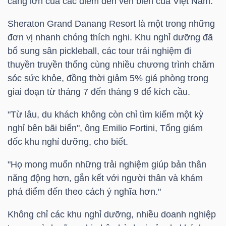
càng lớn của các điểm đến ven biển của Việt Nam.
YẾU
Sheraton Grand Danang Resort là một trong những
đơn vị nhanh chóng thích nghi. Khu nghỉ dưỡng đã
bổ sung sân pickleball, các tour trải nghiệm đi
thuyền truyền thống cùng nhiều chương trình chăm
TIÊU
sóc sức khỏe, đồng thời giảm 5% giá phòng trong
DÙNG
giai đoạn từ tháng 7 đến tháng 9 để kích cầu.
THIẾT
YẾU
"Từ lâu, du khách không còn chỉ tìm kiếm một kỳ
nghỉ bên bãi biển", ông Emilio Fortini, Tổng giám
đốc khu nghỉ dưỡng, cho biết.
"Họ mong muốn những trải nghiệm giúp bản thân
CHĂM
năng động hơn, gắn kết với người thân và khám
SÓC
phá điểm đến theo cách ý nghĩa hơn."
SỨC
KHỎE
Không chỉ các khu nghỉ dưỡng, nhiều doanh nghiệp