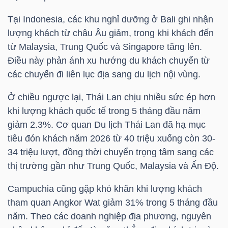
DỊCH
VỤ
Tại Indonesia, các khu nghỉ dưỡng ở Bali ghi nhận
TRUYỀN
lượng khách từ châu Âu giảm, trong khi khách đến
THÔNG
từ Malaysia, Trung Quốc và Singapore tăng lên.
Điều này phản ánh xu hướng du khách chuyển từ
các chuyến đi liên lục địa sang du lịch nội vùng.
Ở chiều ngược lại, Thái Lan chịu nhiều sức ép hơn
TIỆN
khi lượng khách quốc tế trong 5 tháng đầu năm
ÍCH
giảm 2.3%. Cơ quan Du lịch Thái Lan đã hạ mục
tiêu đón khách năm 2026 từ 40 triệu xuống còn 30-
34 triệu lượt, đồng thời chuyển trọng tâm sang các
thị trường gần như Trung Quốc, Malaysia và Ấn Độ.
BẤT
Campuchia cũng gặp khó khăn khi lượng khách
ĐỘNG
tham quan Angkor Wat giảm 31% trong 5 tháng đầu
SẢN
năm. Theo các doanh nghiệp địa phương, nguyên