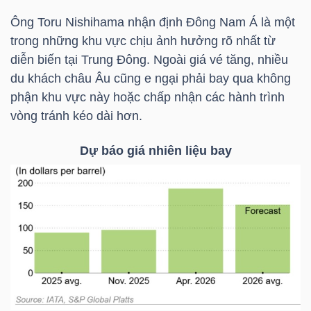
LIỆU
Ông Toru Nishihama nhận định Đông Nam Á là một
trong những khu vực chịu ảnh hưởng rõ nhất từ
Ngành
diễn biến tại Trung Đông. Ngoài giá vé tăng, nhiều
(-)
du khách châu Âu cũng e ngại phải bay qua không
phận khu vực này hoặc chấp nhận các hành trình
VS-
vòng tránh kéo dài hơn.
SECTOR
Dự báo giá nhiên liệu bay
NĂNG
LƯỢNG