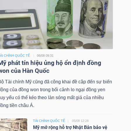
ÀI CHÍNH QUỐC TẾ
06/08 09:31
Mỹ phát tín hiệu ủng hộ ổn định đồng
won của Hàn Quốc
Bộ Tài chính Mỹ cũng đã công khai đề cập đến sự biến
động của đồng won trong bối cảnh lo ngại đồng yen
uy yếu có thể kéo theo làn sóng mất giá của nhiều
ồng tiền châu Á.
TÀI CHÍNH QUỐC TẾ
05/08 12:28
Mỹ mở rộng hỗ trợ Nhật Bản bảo vệ