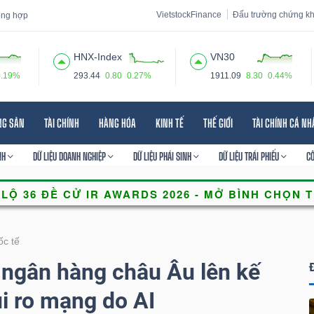
VietstockFinance
Đấu trường chứng k
tổng hợp
HNX-Index
VN30
0.19%
293.44
0.80
0.27%
1911.09
8.30
0.44%
 đạo
Tin tức
Báo cáo phân tích
Thuật ngữ
Dịch vụ
NG SẢN
TÀI CHÍNH
HÀNG HÓA
KINH TẾ
THẾ GIỚI
TÀI CHÍNH CÁ N
NH
DỮ LIỆU DOANH NGHIỆP
DỮ LIỆU PHÁI SINH
DỮ LIỆU TRÁI PHIẾU
C
ốc tế
 ngân hàng châu Âu lên kế
i ro mạng do AI