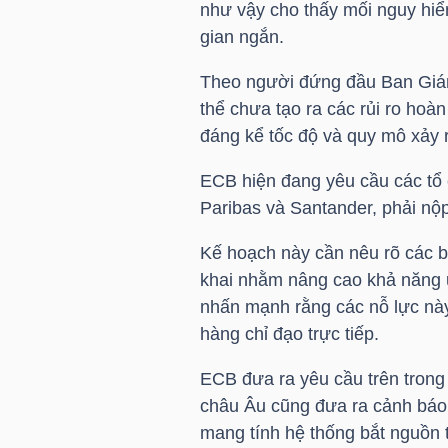
như vậy cho thấy mối nguy hiểm
gian ngắn.
TÀI
CHÍNH
Theo người đứng đầu Ban Giá
CÁ
thể chưa tạo ra các rủi ro hoà
NHÂN
đáng kể tốc độ và quy mô xảy r
ECB hiện đang yêu cầu các tổ 
Paribas và Santander, phải nộp
PHÂN
Kế hoạch này cần nêu rõ các bi
TÍCH
khai nhằm nâng cao khả năng 
VIETSTOCKFINANCE
nhấn mạnh rằng các nỗ lực này
hàng chỉ đạo trực tiếp.
ECB đưa ra yêu cầu trên trong 
VĨ
châu Âu cũng đưa ra cảnh báo 
MÔ
mang tính hệ thống bắt nguồn t