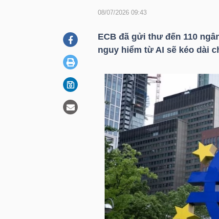
08/07/2026 09:43
DOANH
ECB đã gửi thư đến 110 ngâ
NGHIỆP
nguy hiểm từ AI sẽ kéo dài c
BẤT
ĐỘNG
SẢN
TÀI
CHÍNH