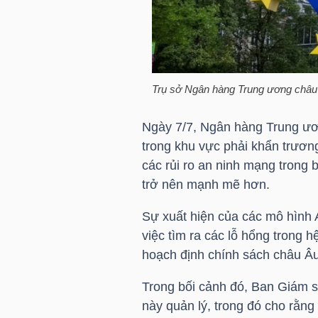
HÀNG
HÓA
Trụ sở Ngân hàng Trung ương châu
KINH
TẾ
Ngày 7/7, Ngân hàng Trung ươ
trong khu vực phải khẩn trươ
các rủi ro an ninh mạng trong b
THẾ
trở nên mạnh mẽ hơn.
GIỚI
Sự xuất hiện của các mô hình 
việc tìm ra các lỗ hổng trong h
hoạch định chính sách châu Âu 
ĐÔNG
Trong bối cảnh đó, Ban Giám 
DƯƠNG
này quản lý, trong đó cho rằng