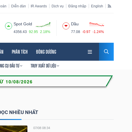
hoán
Diễn đàn
IR Awards
Dịch vụ
Đăng nhập
English
Spot Gold
Dầu
4356.43
92.95
2.18%
77.08
-0.97
-1.24%
HÂN
PHÂN TÍCH
ĐÔNG DƯƠNG
ÔNG CỤ ĐẦU TƯ
TRUY XUẤT DỮ LIỆU
ĐỌC NHIỀU NHẤT
07/08 08:34