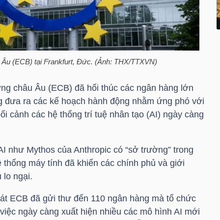
 Âu (ECB) tại Frankfurt, Đức. (Ảnh: THX/TTXVN)
ng châu Âu (ECB) đã hối thúc các ngân hàng lớn
ng đưa ra các kế hoạch hành động nhằm ứng phó với
ối cảnh các hệ thống trí tuệ nhân tạo (AI) ngày càng
AI như Mythos của Anthropic có “sở trường” trong
ệ thống máy tính đã khiến các chính phủ và giới
lo ngại.
sát ECB đã gửi thư đến 110 ngân hàng mà tổ chức
 việc ngày càng xuất hiện nhiều các mô hình AI mới