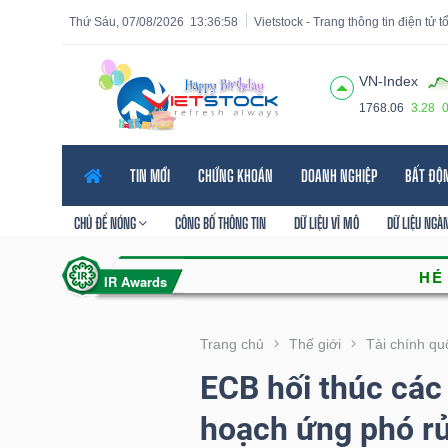
Thứ Sáu, 07/08/2026
13:36:59
Vietstock - Trang thông tin điện tử 
VN-Index
1768.06
3.28
Tất cả
Tính năng
Ngành
Mã chứng khoán
Lãnh
TIN MỚI
CHỨNG KHOÁN
DOANH NGHIỆP
BẤT ĐỘ
Tính
năng
CHỦ ĐỀ NÓNG
CÔNG BỐ THÔNG TIN
DỮ LIỆU VĨ MÔ
DỮ LIỆU NGÀ
(-)
VIETSTOCK
Trang chủ
Thế giới
Tài chính qu
ECB hối thúc các
CHỨNG
hoạch ứng phó rủ
KHOÁN