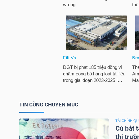
TRÁI
PHIẾU
CÔNG
CỤ
ĐẦU
TƯ
TIN CÙNG CHUYÊN MỤC
TRUY
TÀI CHÍNH Q
XUẤT
Cú bắt t
DỮ
thị trườ