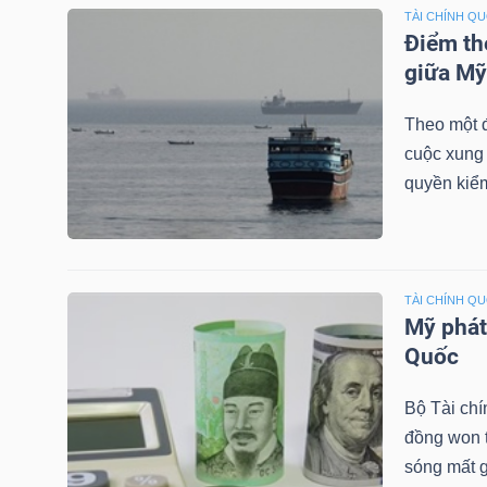
NGUYÊN
TÀI CHÍNH Q
Điểm th
VẬT
giữa Mỹ
LIỆU
Theo một 
cuộc xung 
quyền kiểm
CÔNG
NGHIỆP
TÀI CHÍNH Q
Mỹ phát
Quốc
TIÊU
DÙNG
Bộ Tài chí
KHÔNG
đồng won t
THIẾT
sóng mất g