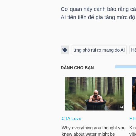
Cơ quan này cảnh báo rằng các
AI tiên tiến để gia tăng mức đ
NGÀNH
ứng phó rủi ro mạng do AI
Hệ
DOANH
NGHIỆP
CỔ
PHIẾU
PHÁI
SINH