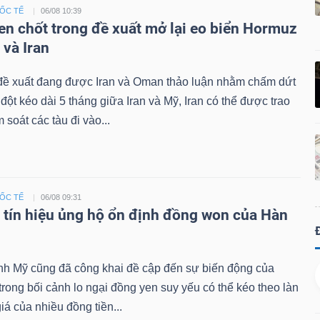
UỐC TẾ
06/08 10:39
en chốt trong đề xuất mở lại eo biển Hormuz
 và Iran
đề xuất đang được Iran và Oman thảo luận nhằm chấm dứt
đột kéo dài 5 tháng giữa Iran và Mỹ, Iran có thể được trao
 soát các tàu đi vào...
UỐC TẾ
06/08 09:31
 tín hiệu ủng hộ ổn định đồng won của Hàn
nh Mỹ cũng đã công khai đề cập đến sự biến động của
rong bối cảnh lo ngại đồng yen suy yếu có thể kéo theo làn
iá của nhiều đồng tiền...