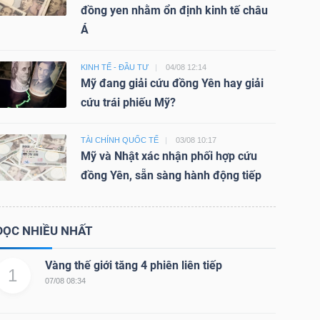
đồng yen nhằm ổn định kinh tế châu
Á
KINH TẾ - ĐẦU TƯ
04/08 12:14
Mỹ đang giải cứu đồng Yên hay giải
cứu trái phiếu Mỹ?
TÀI CHÍNH QUỐC TẾ
03/08 10:17
Mỹ và Nhật xác nhận phối hợp cứu
đồng Yên, sẵn sàng hành động tiếp
ĐỌC NHIỀU NHẤT
Vàng thế giới tăng 4 phiên liên tiếp
1
07/08 08:34