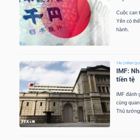
LIỆU
Cuộc can 
Yên có thể
Ngành
hành.
(-)
VS-
SECTOR
TÀI CHÍNH Q
IMF: Nh
tiền tệ
IMF đánh g
NĂNG
cùng quan 
LƯỢNG
Thủ tướng 