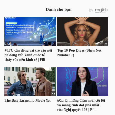
TRÁI
PHIẾU
CÔNG
CỤ
ĐẦU
TƯ
TRUY
XUẤT
DỮ