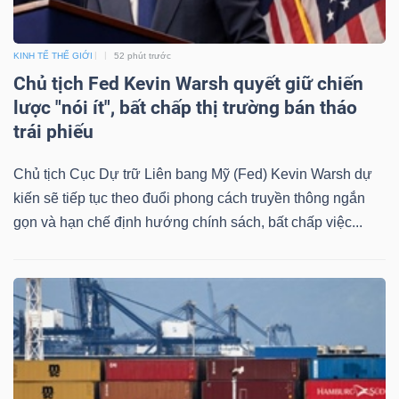
NGUYÊN
VẬT
KINH TẾ THẾ GIỚI
52 phút trước
LIỆU
Chủ tịch Fed Kevin Warsh quyết giữ chiến
lược "nói ít", bất chấp thị trường bán tháo
trái phiếu
CÔNG
Chủ tịch Cục Dự trữ Liên bang Mỹ (Fed) Kevin Warsh dự
NGHIỆP
kiến sẽ tiếp tục theo đuổi phong cách truyền thông ngắn
gọn và hạn chế định hướng chính sách, bất chấp việc...
TIÊU
DÙNG
KHÔNG
THIẾT