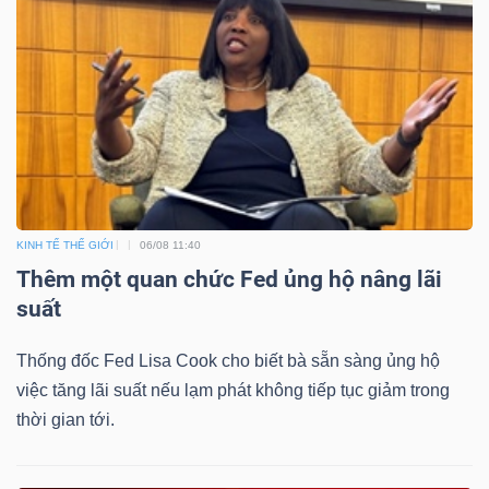
Mã
chứng
khoán
(-)
Tất cả
Cổ phiếu
Chỉ số
Chứng chỉ quỹ
Chứng 
Lãnh
KINH TẾ THẾ GIỚI
06/08 11:40
đạo
Thêm một quan chức Fed ủng hộ nâng lãi
(-)
suất
Tất cả
Người nội bộ
Người liên quan
Cổ đông lớn
Thống đốc Fed Lisa Cook cho biết bà sẵn sàng ủng hộ
việc tăng lãi suất nếu lạm phát không tiếp tục giảm trong
Tin
thời gian tới.
tức
(-)