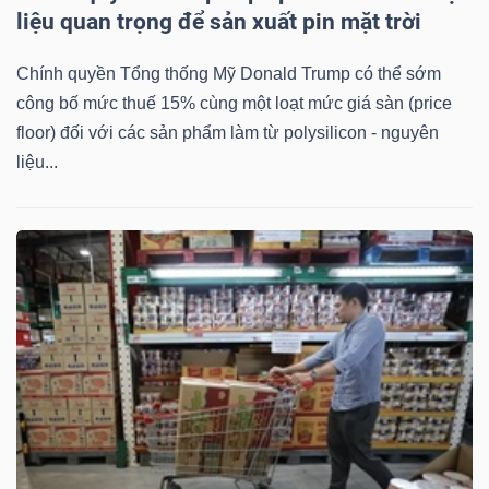
liệu quan trọng để sản xuất pin mặt trời
Chính quyền Tổng thống Mỹ Donald Trump có thể sớm
công bố mức thuế 15% cùng một loạt mức giá sàn (price
Công
floor) đối với các sản phẩm làm từ polysilicon - nguyên
cụ
liệu...
đầu
tư
Truyền
thông
tài
chính