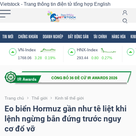
Vietstock - Trang thông tin điện tử tổng hợp
English
TIN MỚI
CHỨNG KHOÁN
DOANH NGHIỆP
BẤT ĐỘNG SẢN
TÀI CHÍNH
HÀNG HÓA
KIN
Tất cả
Tính năng
Ngành
Mã chứng khoán
Lãnh
VN-Index
HNX-Index
Tính
1768.06
3.28
0.19%
293.44
0.80
0.27%
năng
(-)
VIETSTOCK
Trang chủ
Thế giới
Kinh tế thế giới
Eo biển Hormuz gần như tê liệt khi
lệnh ngừng bắn đứng trước nguy
CHỨNG
cơ đổ vỡ
KHOÁN