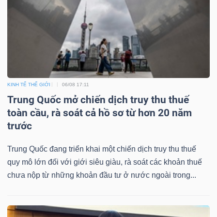
DỊCH
VỤ
TRUYỀN
THÔNG
KINH TẾ THẾ GIỚI
06/08 17:11
Trung Quốc mở chiến dịch truy thu thuế
TIỆN
toàn cầu, rà soát cả hồ sơ từ hơn 20 năm
ÍCH
trước
Trung Quốc đang triển khai một chiến dịch truy thu thuế
quy mô lớn đối với giới siêu giàu, rà soát các khoản thuế
BẤT
chưa nộp từ những khoản đầu tư ở nước ngoài trong...
ĐỘNG
SẢN