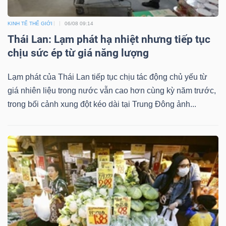
KINH TẾ THẾ GIỚI
06/08 09:14
Thái Lan: Lạm phát hạ nhiệt nhưng tiếp tục
Dữ
chịu sức ép từ giá năng lượng
liệu
tài
Lạm phát của Thái Lan tiếp tục chịu tác động chủ yếu từ
chính
giá nhiên liệu trong nước vẫn cao hơn cùng kỳ năm trước,
trong bối cảnh xung đột kéo dài tại Trung Đông ảnh...