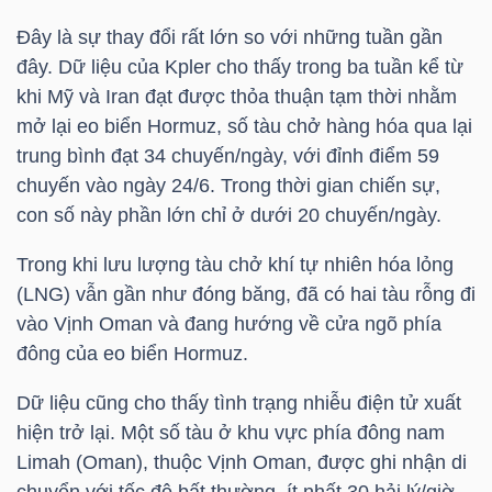
Đây là sự thay đổi rất lớn so với những tuần gần
TÀI
đây. Dữ liệu của Kpler cho thấy trong ba tuần kể từ
CHÍNH
khi Mỹ và Iran đạt được thỏa thuận tạm thời nhằm
CÁ
mở lại eo biển Hormuz, số tàu chở hàng hóa qua lại
NHÂN
trung bình đạt 34 chuyến/ngày, với đỉnh điểm 59
chuyến vào ngày 24/6. Trong thời gian chiến sự,
con số này phần lớn chỉ ở dưới 20 chuyến/ngày.
PHÂN
Trong khi lưu lượng tàu chở khí tự nhiên hóa lỏng
TÍCH
(LNG) vẫn gần như đóng băng, đã có hai tàu rỗng đi
VIETSTOCKFINANCE
vào Vịnh Oman và đang hướng về cửa ngõ phía
đông của eo biển Hormuz.
Dữ liệu cũng cho thấy tình trạng nhiễu điện tử xuất
hiện trở lại. Một số tàu ở khu vực phía đông nam
VĨ
Limah (Oman), thuộc Vịnh Oman, được ghi nhận di
MÔ