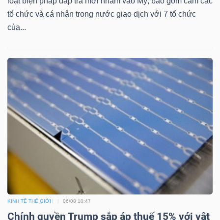
ngữ
loạt biện pháp đáp trả mới nhằm vào Mỹ, bao gồm cấm các
(-)
tổ chức và cá nhân trong nước giao dịch với 7 tổ chức
của...
Dịch
vụ
(-)
Đào
tạo
Sách
KINH TẾ THẾ GIỚI
06/08 10:47
tài
Chính quyền Trump sắp áp thuế 15% với vật
chính