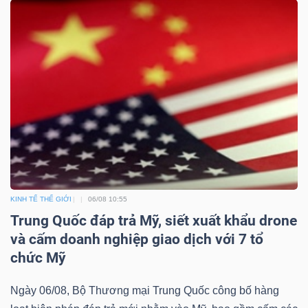
Bài
viết
của
tác
giả
(-)
Báo
cáo
KINH TẾ THẾ GIỚI
06/08 10:55
phân
Trung Quốc đáp trả Mỹ, siết xuất khẩu drone
tích
và cấm doanh nghiệp giao dịch với 7 tổ
(-)
chức Mỹ
Thuật
Ngày 06/08, Bộ Thương mại Trung Quốc công bố hàng