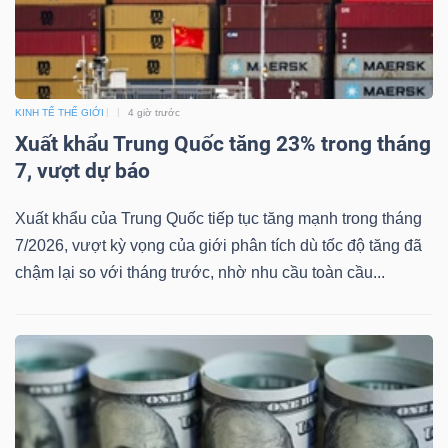
YẾU
KINH TẾ THẾ GIỚI
4 giờ trước
TIÊU
Xuất khẩu Trung Quốc tăng 23% trong tháng
DÙNG
7, vượt dự báo
THIẾT
YẾU
Xuất khẩu của Trung Quốc tiếp tục tăng mạnh trong tháng
7/2026, vượt kỳ vọng của giới phân tích dù tốc độ tăng đã
chậm lại so với tháng trước, nhờ nhu cầu toàn cầu...
CHĂM
SÓC
SỨC
KHỎE