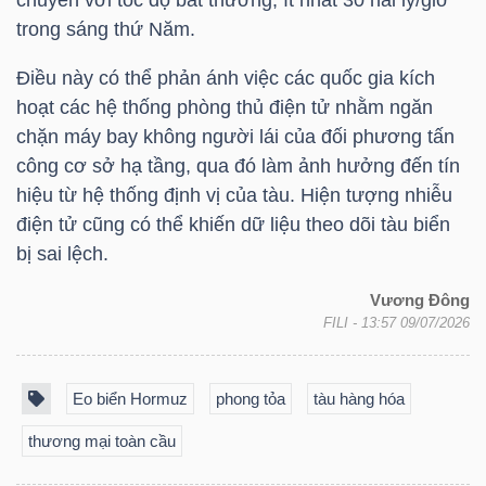
chuyển với tốc độ bất thường, ít nhất 30 hải lý/giờ
trong sáng thứ Năm.
Điều này có thể phản ánh việc các quốc gia kích
NGÀNH
hoạt các hệ thống phòng thủ điện tử nhằm ngăn
chặn máy bay không người lái của đối phương tấn
công cơ sở hạ tầng, qua đó làm ảnh hưởng đến tín
DOANH
hiệu từ hệ thống định vị của tàu. Hiện tượng nhiễu
NGHIỆP
điện tử cũng có thể khiến dữ liệu theo dõi tàu biển
bị sai lệch.
Vương Đông
CỔ
FILI
- 13:57 09/07/2026
PHIẾU
Eo biển Hormuz
phong tỏa
tàu hàng hóa
thương mại toàn cầu
PHÁI
SINH