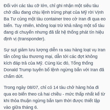
HÀNG
Đối với các tàu cỡ lớn, chỉ ghi nhận một siêu tàu
HÓA
chở dầu đang chịu lệnh trừng phạt của Mỹ rời Vịnh
Ba Tư cùng một tàu container treo cờ Iran đi qua eo
biển. Tuy nhiên, không loại trừ khả năng một số tàu
đang di chuyển nhưng đã tắt hệ thống phát tín hiệu
KINH
định vị (transponder).
TẾ
Sự sụt giảm lưu lượng diễn ra sau hàng loạt vụ Iran
tấn công tàu thương mại, dẫn tới các đợt không
THẾ
kích đáp trả của Mỹ. Cùng lúc đó, Tổng thống
GIỚI
Donald Trump tuyên bố lệnh ngừng bắn với Iran đã
chấm dứt.
Trong ngày 08/07, chỉ có 14 tàu chở hàng hóa đi
ĐÔNG
qua eo biển theo cả hai chiều - mức thấp nhất kể từ
DƯƠNG
khi thỏa thuận ngừng bắn tạm thời được thiết lập
vào giữa tháng 6.