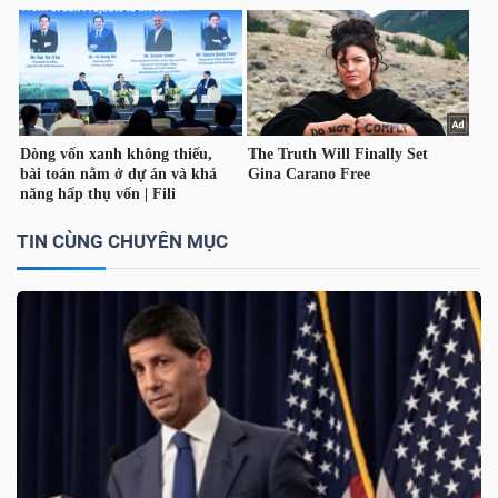
LIỆU
Ngành
(-)
VS-
SECTOR
TIN CÙNG CHUYÊN MỤC
NĂNG
LƯỢNG