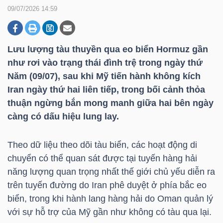
09/07/2026 14:59
DOANH
NGHIỆP
Lưu lượng tàu thuyền qua eo biển Hormuz gần
như rơi vào trạng thái đình trệ trong ngày thứ
Năm (09/07), sau khi Mỹ tiến hành không kích
Iran ngày thứ hai liên tiếp, trong bối cảnh thỏa
BẤT
thuận ngừng bắn mong manh giữa hai bên ngày
ĐỘNG
càng có dấu hiệu lung lay.
SẢN
Theo dữ liệu theo dõi tàu biển, các hoạt động di
chuyển có thể quan sát được tại tuyến hàng hải
TÀI
năng lượng quan trọng nhất thế giới chủ yếu diễn ra
CHÍNH
trên tuyến đường do Iran phê duyệt ở phía bắc eo
biển, trong khi hành lang hàng hải do Oman quản lý
với sự hỗ trợ của Mỹ gần như không có tàu qua lại.