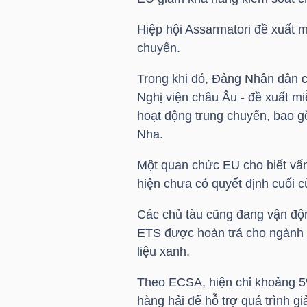
LIỆU
Hiệp hội Assarmatori đề xuất mi
chuyển.
Ngành
(-)
Trong khi đó, Đảng Nhân dân ch
Nghị viện châu Âu - đề xuất m
VS-
hoạt động trung chuyển, bao gồ
SECTOR
Nha.
Một quan chức EU cho biết vấ
hiện chưa có quyết định cuối c
Các chủ tàu cũng đang vận độn
NĂNG
ETS được hoàn trả cho ngành 
LƯỢNG
liệu xanh.
Theo ECSA, hiện chỉ khoảng 5%
hàng hải để hỗ trợ quá trình gi