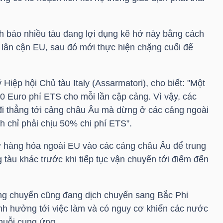
h báo nhiều tàu đang lợi dụng kẽ hở này bằng cách
 lân cận EU, sau đó mới thực hiện chặng cuối để
Hiệp hội Chủ tàu Italy (Assarmatori), cho biết: "Một
0 Euro phí ETS cho mỗi lần cập cảng. Vì vậy, các
đi thẳng tới cảng châu Âu mà dừng ở các cảng ngoài
 chỉ phải chịu 50% chi phí ETS”.
ở hàng hóa ngoài EU vào các cảng châu Âu để trung
tàu khác trước khi tiếp tục vận chuyển tới điểm đến
ung chuyển cũng đang dịch chuyển sang Bắc Phi
nh hưởng tới việc làm và có nguy cơ khiến các nước
huỗi cung ứng.