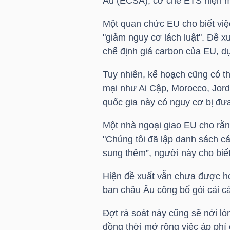
Âu (ECSA), cơ chế ETS hiện m
Một quan chức EU cho biết việ
TÀI
"giảm nguy cơ lách luật". Đề x
CHÍNH
chế định giá carbon của EU, d
CÁ
NHÂN
Tuy nhiên, kế hoạch cũng có th
mại như Ai Cập, Morocco, Jor
quốc gia này có nguy cơ bị đư
PHÂN
Một nhà ngoại giao EU cho rằn
TÍCH
"Chúng tôi đã lập danh sách c
VIETSTOCKFINANCE
sung thêm”, người này cho biết
Hiện đề xuất vẫn chưa được ho
ban châu Âu công bố gói cải c
VĨ
Đợt rà soát này cũng sẽ nới lỏ
MÔ
đồng thời mở rộng việc áp phí