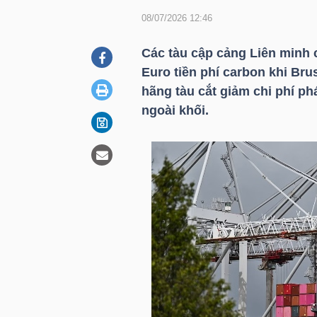
08/07/2026 12:46
DOANH
Các tàu cập cảng Liên minh c
NGHIỆP
Euro tiền phí carbon khi Bru
hãng tàu cắt giảm chi phí p
ngoài khối.
BẤT
ĐỘNG
SẢN
TÀI
CHÍNH