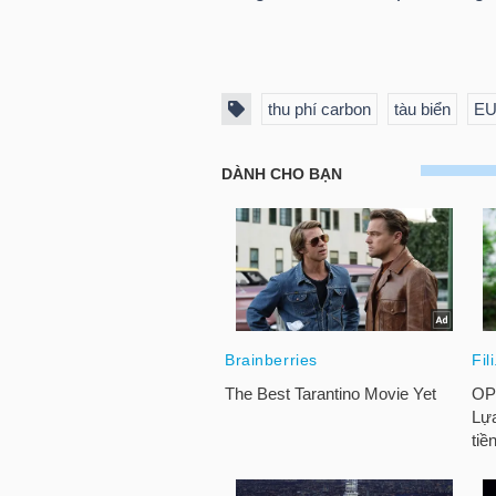
NGUYÊN
VẬT
LIỆU
thu phí carbon
tàu biển
E
CÔNG
NGHIỆP
TIÊU
DÙNG
KHÔNG
THIẾT