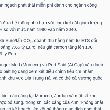
ạn ngạch phát thải miễn phí dành cho ngành công
là đưa hệ thống phù hợp với cam kết cắt giảm lượng
0% so với mức năm 1990 vào năm 2040.
 85 Euro/tấn CO₂, doanh thu hằng năm từ ETS đối
hoảng 7.65 tỷ Euro; nếu giá carbon tăng lên 100
9 tỷ Euro.
anger Med (Morocco) và Port Said (Ai Cập) vào danh
 biết họ đang xem xét điều chỉnh tiêu chí nhằm
uanh khu vực Địa Trung Hải và có thể cả Vương quốc
biết các cảng tại Morocco, Jordan và một số khu
ợc bổ sung, trong khi các cảng của Anh "không phải
ng có kế hoạch liên kết hệ thống giao dịch phát thải