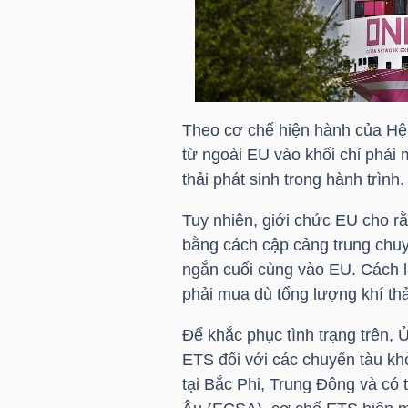
HÀNG
HÓA
KINH
Theo cơ chế hiện hành của Hệ 
TẾ
từ ngoài EU vào khối chỉ phả
thải phát sinh trong hành trình.
Tuy nhiên, giới chức EU cho r
THẾ
bằng cách cập cảng trung chuy
GIỚI
ngắn cuối cùng vào EU. Cách l
phải mua dù tổng lượng khí thả
Để khắc phục tình trạng trên,
ĐÔNG
ETS đối với các chuyến tàu kh
DƯƠNG
tại Bắc Phi, Trung Đông và có