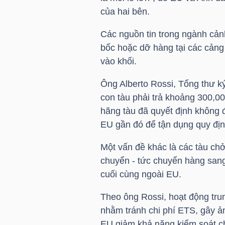
của hai bên.
Các nguồn tin trong ngành cản
TRÁI
bốc hoặc dỡ hàng tại các cảng
PHIẾU
vào khối.
Ông Alberto Rossi, Tổng thư ký 
con tàu phải trả khoảng 300,00
CÔNG
hãng tàu đã quyết định không 
CỤ
EU gần đó để tận dụng quy định
ĐẦU
TƯ
Một vấn đề khác là các tàu ch
chuyển - tức chuyển hàng sang 
cuối cùng ngoài EU.
TRUY
Theo ông Rossi, hoạt động tr
XUẤT
nhằm tránh chi phí ETS, gây ả
DỮ
EU giảm khả năng kiểm soát c