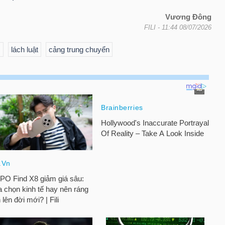
Vương Đông
FILI
- 11:44 08/07/2026
U
lách luật
cảng trung chuyển