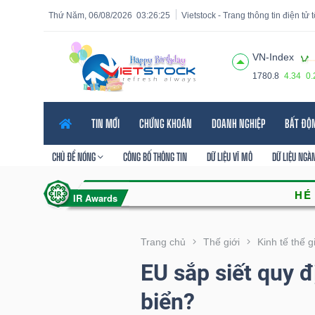
Thứ Năm, 06/08/2026
03:26:27
Vietstock - Trang thông tin điện tử
VN-Index
1780.8
4.34
0
Tất cả
Tính năng
Ngành
Mã chứng khoán
Lãnh
TIN MỚI
CHỨNG KHOÁN
DOANH NGHIỆP
BẤT ĐỘ
Tính
năng
CHỦ ĐỀ NÓNG
CÔNG BỐ THÔNG TIN
DỮ LIỆU VĨ MÔ
DỮ LIỆU NGÀ
(-)
VIETSTOCK
Trang chủ
Thế giới
Kinh tế thế g
EU sắp siết quy đ
CHỨNG
biển?
KHOÁN