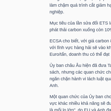
làm chậm quá trình cắt giảm h
nghiệp.
NGÀNH
Mục tiêu của lần sửa đổi ETS 
phát thải carbon xuống còn 1
ECSA cho biết, với giá carbon
DOANH
với lĩnh vực hàng hải sẽ vào k
NGHIỆP
Euro/tấn, doanh thu có thể đạt 
Ủy ban châu Âu hiện đã đưa T
CỔ
sách, nhưng các quan chức cho
PHIẾU
ngăn chặn hành vi lách luật q
Anh.
Một quan chức của Ủy ban cho 
PHÁI
vực khác nhiều khả năng sẽ đư
SINH
là mối lo lớn", do EU và Anh đa