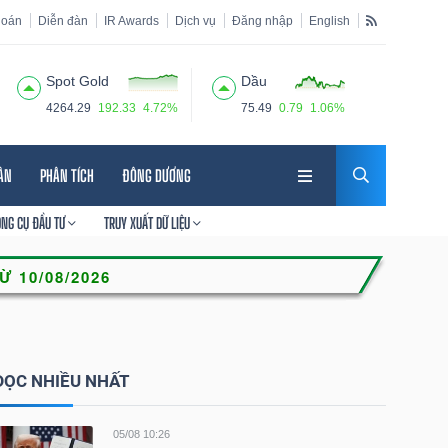
hoán
Diễn đàn
IR Awards
Dịch vụ
Đăng nhập
English
Spot Gold
Dầu
4264.29
192.33
4.72%
75.49
0.79
1.06%
HÂN
PHÂN TÍCH
ĐÔNG DƯƠNG
ÔNG CỤ ĐẦU TƯ
TRUY XUẤT DỮ LIỆU
ĐỌC NHIỀU NHẤT
05/08 10:26