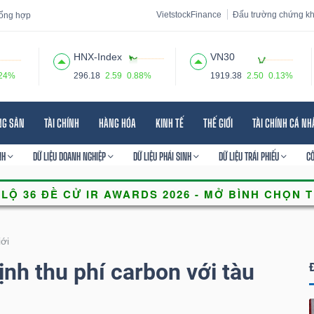
VietstockFinance
Đấu trường chứng k
 tổng hợp
HNX-Index
VN30
.24%
296.18
2.59
0.88%
1919.38
2.50
0.13%
 đạo
Tin tức
Báo cáo phân tích
Thuật ngữ
Dịch vụ
NG SẢN
TÀI CHÍNH
HÀNG HÓA
KINH TẾ
THẾ GIỚI
TÀI CHÍNH CÁ N
NH
DỮ LIỆU DOANH NGHIỆP
DỮ LIỆU PHÁI SINH
DỮ LIỆU TRÁI PHIẾU
C
iới
ịnh thu phí carbon với tàu