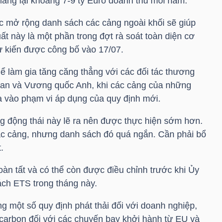
ang lại khoảng 7-9 tỷ Euro doanh thu mỗi năm.
c mở rộng danh sách các cảng ngoài khối sẽ giúp
uất này là một phần trong đợt rà soát toàn diện cơ
ự kiến được công bố vào 17/07.
ể làm gia tăng căng thẳng với các đối tác thương
dan và Vương quốc Anh, khi các cảng của những
a vào phạm vi áp dụng của quy định mới.
g động thái này lẽ ra nên được thực hiện sớm hơn.
ác cảng, nhưng danh sách đó quá ngắn. Cần phải bổ
.
àn tất và có thể còn được điều chỉnh trước khi Ủy
ách ETS trong tháng này.
ng một số quy định phát thải đối với doanh nghiệp,
 carbon đối với các chuyến bay khởi hành từ EU và