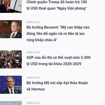
Chính quyền Trump đã hoàn trả 100
tỷ USD thuế quan "Ngày Giải phóng"
05/08 11:40
Bộ trưởng Bessent: "Mỹ can thiệp vào
đồng Yên để ngăn rủi ro tiền tệ lan
rộng khắp châu Á"
05/08 10:03
GDP của Ấn Độ có thể vượt mốc 5.000
tỷ USD trong tài khóa 2028-2029
04/08 20:36
Bộ trưởng Mỹ nói sắp đạt thỏa thuận
về Hormuz
05/08 11:45