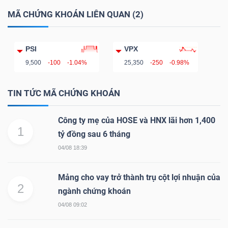
LIỆU
MÃ CHỨNG KHOÁN LIÊN QUAN (2)
Ngành
PSI
VPX
(-)
9,500
-100
-1.04%
25,350
-250
-0.98%
VS-
SECTOR
TIN TỨC MÃ CHỨNG KHOÁN
Công ty mẹ của HOSE và HNX lãi hơn 1,400
1
tỷ đồng sau 6 tháng
04/08 18:39
NĂNG
LƯỢNG
Mảng cho vay trở thành trụ cột lợi nhuận của
2
ngành chứng khoán
04/08 09:02