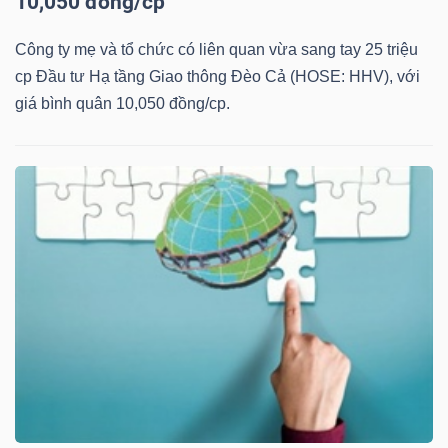
10,050 đồng/cp
Mã
Công ty mẹ và tổ chức có liên quan vừa sang tay 25 triệu
chứng
cp Đầu tư Hạ tầng Giao thông Đèo Cả (HOSE: HHV), với
khoán
giá bình quân 10,050 đồng/cp.
(-)
Tất cả
Cổ phiếu
Chỉ số
Chứng chỉ quỹ
Chứng 
Lãnh
đạo
(-)
Tất cả
Người nội bộ
Người liên quan
Cổ đông lớn
Tin
tức
(-)