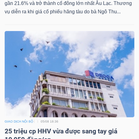
DỊCH
gần 21.6% và trở thành cổ đông lớn nhất Âu Lạc. Thương
VỤ
vụ diễn ra khi giá cổ phiếu hãng tàu do bà Ngô Thu...
TRUYỀN
THÔNG
TIỆN
ÍCH
BẤT
ĐỘNG
GIAO DỊCH NỘI BỘ
05/08 18:36
SẢN
25 triệu cp HHV vừa được sang tay giá