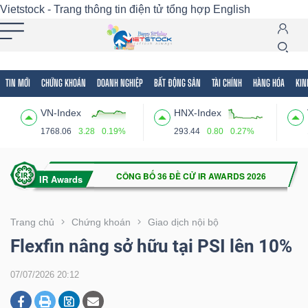
Vietstock - Trang thông tin điện tử tổng hợp
English
TIN MỚI
CHỨNG KHOÁN
DOANH NGHIỆP
BẤT ĐỘNG SẢN
TÀI CHÍNH
HÀNG HÓA
KIN
Tất cả
Tính năng
Ngành
Mã chứng khoán
Lãnh
VN-Index
HNX-Index
Tính
1768.06
3.28
0.19%
293.44
0.80
0.27%
năng
(-)
VIETSTOCK
Trang chủ
Chứng khoán
Giao dịch nội bộ
Flexfin nâng sở hữu tại PSI lên 10%
CHỨNG
07/07/2026 20:12
KHOÁN