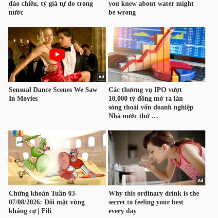
TRÁI
PHIẾU
CÔNG
CỤ
ĐẦU
TƯ
TRUY
XUẤT
DỮ