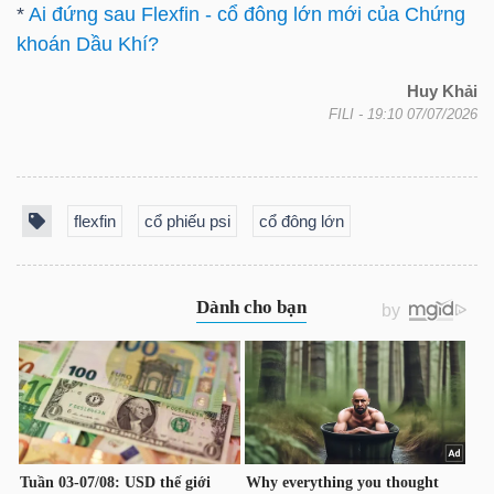
*
Ai đứng sau Flexfin - cổ đông lớn mới của Chứng
khoán Dầu Khí?
NGÀNH
Huy Khải
FILI
- 19:10 07/07/2026
DOANH
NGHIỆP
flexfin
cổ phiếu psi
cổ đông lớn
CỔ
PHIẾU
PHÁI
SINH