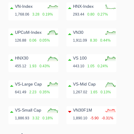
VN-Index
HNX-Index
1,768.06
3.28
0.19%
293.44
0.80
0.27%
UPCoM-Index
VN30
126.88
0.06
0.05%
1,911.09
8.30
0.44%
HNX30
VS 100
455.12
1.93
0.43%
443.10
1.05
0.24%
VS-Large Cap
VS-Mid Cap
641.49
2.23
0.35%
1,267.02
1.65
0.13%
VS-Small Cap
VN30F1M
1,886.93
3.32
0.18%
1,890.10
-5.90
-0.31%