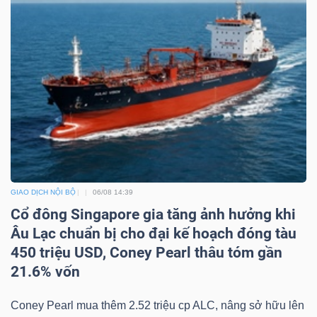
TÀI
CHÍNH
CÔNG
NGHỆ
GIAO DỊCH NỘI BỘ
06/08 14:39
Cổ đông Singapore gia tăng ảnh hưởng khi
THÔNG
Âu Lạc chuẩn bị cho đại kế hoạch đóng tàu
TIN
450 triệu USD, Coney Pearl thâu tóm gần
21.6% vốn
Coney Pearl mua thêm 2.52 triệu cp ALC, nâng sở hữu lên