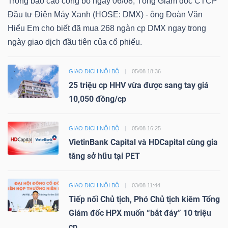
Trong báo cáo công bố ngày 06/08, Tổng Giám đốc CTCP
Đầu tư Điện Máy Xanh (HOSE: DMX) - ông Đoàn Văn
Hiểu Em cho biết đã mua 268 ngàn cp DMX ngay trong
ngày giao dịch đầu tiên của cổ phiếu.
GIAO DỊCH NỘI BỘ
05/08 18:36
25 triệu cp HHV vừa được sang tay giá
10,050 đồng/cp
GIAO DỊCH NỘI BỘ
05/08 16:25
VietinBank Capital và HDCapital cùng gia
tăng sở hữu tại PET
GIAO DỊCH NỘI BỘ
03/08 11:44
Tiếp nối Chủ tịch, Phó Chủ tịch kiêm Tổng
Giám đốc HPX muốn “bắt đáy” 10 triệu
cp