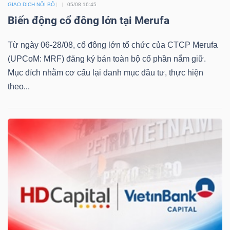
GIAO DỊCH NỘI BỘ
05/08 16:45
Biến động cổ đông lớn tại Merufa
Bài
viết
Từ ngày 06-28/08, cổ đông lớn tổ chức của CTCP Merufa
của
(UPCoM: MRF) đăng ký bán toàn bộ cổ phần nắm giữ.
tác
Mục đích nhằm cơ cấu lại danh mục đầu tư, thực hiện
giả
theo...
(-)
Báo
cáo
phân
tích
(-)
Thuật