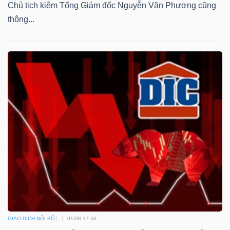
Chủ tịch kiêm Tổng Giám đốc Nguyễn Văn Phương cũng
thông...
GIAO DỊCH NỘI BỘ
01/08 17:50