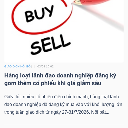
Dữ
liệu
tài
chính
GIAO DỊCH NỘI BỘ
03/08 15:02
Hàng loạt lãnh đạo doanh nghiệp đăng ký
gom thêm cổ phiếu khi giá giảm sâu
Giữa lúc nhiều cổ phiếu điều chỉnh mạnh, hàng loạt lãnh
đạo doanh nghiệp đã đăng ký mua vào với khối lượng lớn
trong tuần giao dịch từ ngày 27-31/7/2026. Nổi bật...