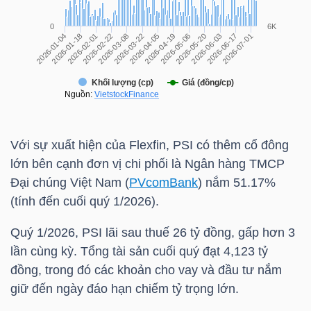
TÀI
CHÍNH
CÁ
NHÂN
Với sự xuất hiện của Flexfin,
PSI
có thêm cổ đông
PHÂN
lớn bên cạnh đơn vị chi phối là Ngân hàng TMCP
TÍCH
Đại chúng Việt Nam (
PVcomBank
) nắm 51.17%
VIETSTOCKFINANCE
(tính đến cuối quý 1/2026).
Quý 1/2026,
PSI
lãi sau thuế 26 tỷ đồng, gấp hơn 3
lần cùng kỳ. Tổng tài sản cuối quý đạt 4,123 tỷ
đồng, trong đó các khoản cho vay và đầu tư nắm
VĨ
giữ đến ngày đáo hạn chiếm tỷ trọng lớn.
MÔ