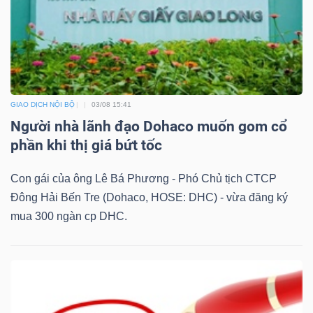
Công
cụ
GIAO DỊCH NỘI BỘ
03/08 15:41
đầu
Người nhà lãnh đạo Dohaco muốn gom cổ
tư
phần khi thị giá bứt tốc
Con gái của ông Lê Bá Phương - Phó Chủ tịch CTCP
Đông Hải Bến Tre (Dohaco, HOSE: DHC) - vừa đăng ký
mua 300 ngàn cp DHC.
Truyền
thông
tài
chính