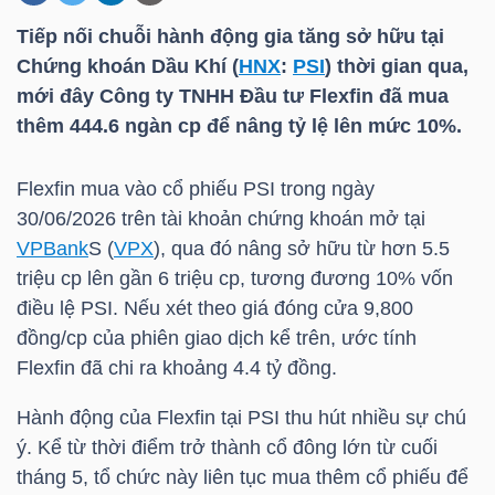
Tiếp nối chuỗi hành động gia tăng sở hữu tại
Chứng khoán Dầu Khí (
HNX
:
PSI
) thời gian qua,
DOANH
mới đây Công ty TNHH Đầu tư Flexfin đã mua
NGHIỆP
thêm 444.6 ngàn cp để nâng tỷ lệ lên mức 10%.
Flexfin mua vào cổ phiếu
PSI
trong ngày
BẤT
30/06/2026 trên tài khoản chứng khoán mở tại
ĐỘNG
VPBank
S (
VPX
), qua đó nâng sở hữu từ hơn 5.5
SẢN
triệu cp lên gần 6 triệu cp, tương đương 10% vốn
điều lệ
PSI
. Nếu xét theo giá đóng cửa 9,800
đồng/cp của phiên giao dịch kể trên, ước tính
Flexfin đã chi ra khoảng 4.4 tỷ đồng.
TÀI
CHÍNH
Hành động của Flexfin tại
PSI
thu hút nhiều sự chú
ý. Kể từ thời điểm trở thành cổ đông lớn từ cuối
tháng 5, tổ chức này liên tục mua thêm cổ phiếu để