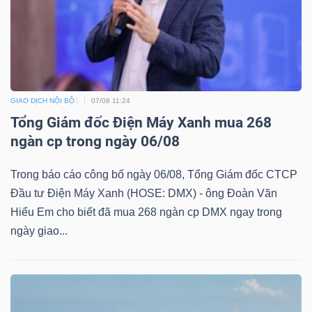
YẾU
TIÊU
GIAO DỊCH NỘI BỘ
07/08 11:24
DÙNG
Tổng Giám đốc Điện Máy Xanh mua 268
THIẾT
ngàn cp trong ngày 06/08
YẾU
Trong báo cáo công bố ngày 06/08, Tổng Giám đốc CTCP
Đầu tư Điện Máy Xanh (HOSE: DMX) - ông Đoàn Văn
Hiểu Em cho biết đã mua 268 ngàn cp DMX ngay trong
ngày giao...
CHĂM
SÓC
SỨC
KHỎE