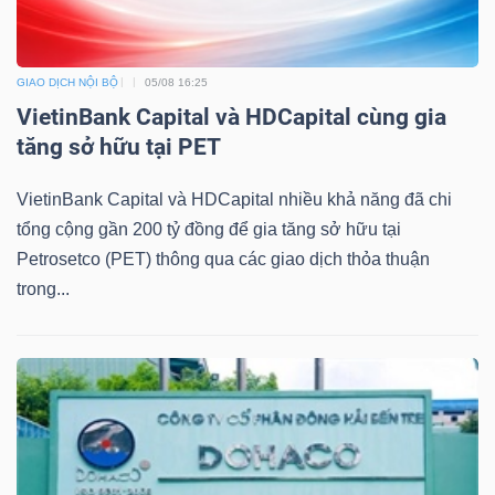
ngữ
(-)
GIAO DỊCH NỘI BỘ
05/08 16:25
Dịch
VietinBank Capital và HDCapital cùng gia
vụ
tăng sở hữu tại PET
(-)
VietinBank Capital và HDCapital nhiều khả năng đã chi
tổng cộng gần 200 tỷ đồng để gia tăng sở hữu tại
Đào
Petrosetco (PET) thông qua các giao dịch thỏa thuận
tạo
trong...
Sách
tài
chính