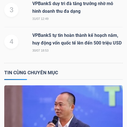
VPBankS duy trì đà tăng trưởng nhờ mô
NGUYÊN
3
hình doanh thu đa dạng
VẬT
31/07 12:49
LIỆU
VPBankS tự tin hoàn thành kế hoạch năm,
4
huy động vốn quốc tế lên đến 500 triệu USD
30/07 18:53
CÔNG
NGHIỆP
TIN CÙNG CHUYÊN MỤC
TIÊU
DÙNG
KHÔNG
THIẾT