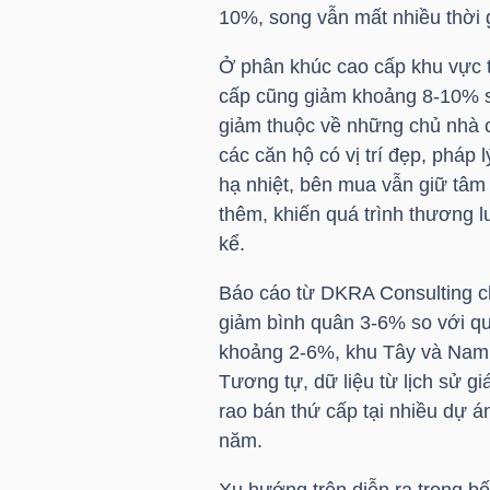
10%, song vẫn mất nhiều thời 
Ở phân khúc cao cấp khu vực t
NGÀNH
cấp cũng giảm khoảng 8-10% s
giảm thuộc về những chủ nhà ch
các căn hộ có vị trí đẹp, pháp 
DOANH
hạ nhiệt, bên mua vẫn giữ tâm 
NGHIỆP
thêm, khiến quá trình thương l
kể.
Báo cáo từ DKRA Consulting ch
CỔ
giảm bình quân 3-6% so với qu
PHIẾU
khoảng 2-6%, khu Tây và Nam 
Tương tự, dữ liệu từ lịch sử g
rao bán thứ cấp tại nhiều dự 
năm.
PHÁI
SINH
Xu hướng trên diễn ra trong bố