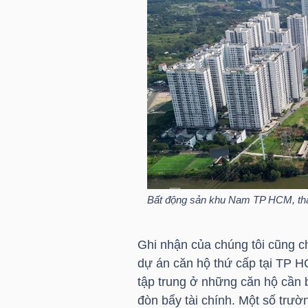
TÀI
CHÍNH
CÁ
NHÂN
PHÂN
TÍCH
VIETSTOCKFINANCE
Bất động sản khu Nam TP HCM, thá
Ghi nhận của chúng tôi cũng c
dự án căn hộ thứ cấp tại TP 
VĨ
tập trung ở những căn hộ cần
MÔ
đòn bẩy tài chính. Một số trư