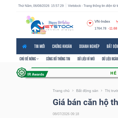
Thứ Năm, 06/08/2026
15:57:30
Vietstock - Trang thông tin điện tử
VN-Index
1764.78
-11.68
Tất cả
Tính năng
Ngành
Mã chứng khoán
Lãnh
TIN MỚI
CHỨNG KHOÁN
DOANH NGHIỆP
BẤT ĐỘ
Tính
năng
CHỦ ĐỀ NÓNG
CÔNG BỐ THÔNG TIN
DỮ LIỆU VĨ MÔ
DỮ LIỆU NGÀ
(-)
VIETSTOCK
Trang chủ
Bất động sản
Thị trư
Giá bán căn hộ t
CHỨNG
KHOÁN
08/07/2026 09:18