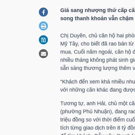
Giá sang nhượng thứ cấp căn
song thanh khoản vẫn chậm k
DOANH
NGHIỆP
Chị Duyên, chủ căn hộ hai ph
Mỹ Tây, cho biết đã rao bán t
mua. Cuối năm ngoái, căn hộ đ
BẤT
nhiều tháng không phát sinh gi
ĐỘNG
sẵn sàng thương lượng thêm v
SẢN
"Khách đến xem khá nhiều như
với những căn khác đang được 
TÀI
Tương tự, anh Hải, chủ một c
CHÍNH
(phường Phú Nhuận), đang rao 
triệu đồng so với thời điểm c
tích từng giao dịch trên 8 tỷ 