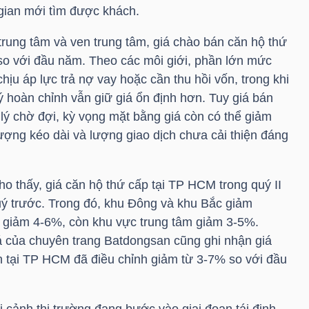
gian mới tìm được khách.
rung tâm và ven trung tâm, giá chào bán căn hộ thứ
o với đầu năm. Theo các môi giới, phần lớn mức
ịu áp lực trả nợ vay hoặc cần thu hồi vốn, trong khi
lý hoàn chỉnh vẫn giữ giá ổn định hơn. Tuy giá bán
lý chờ đợi, kỳ vọng mặt bằng giá còn có thể giảm
ượng kéo dài và lượng giao dịch chưa cải thiện đáng
o thấy, giá căn hộ thứ cấp tại TP HCM trong quý II
ý trước. Trong đó, khu Đông và khu Bắc giảm
giảm 4-6%, còn khu vực trung tâm giảm 3-5%.
iá của chuyên trang Batdongsan cũng ghi nhận giá
án tại TP HCM đã điều chỉnh giảm từ 3-7% so với đầu
i cảnh thị trường đang bước vào giai đoạn tái định