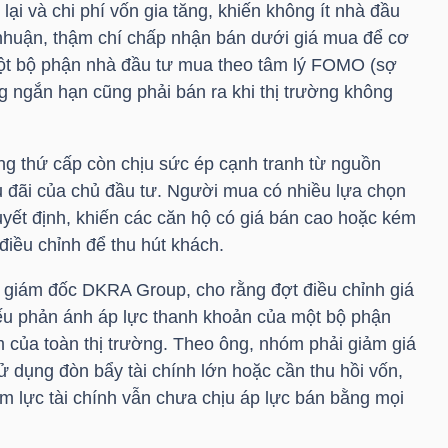
 lại và chi phí vốn gia tăng, khiến không ít nhà đầu
 nhuận, thậm chí chấp nhận bán dưới giá mua để cơ
một bộ phận nhà đầu tư mua theo tâm lý FOMO (sợ
ng ngắn hạn cũng phải bán ra khi thị trường không
ường thứ cấp còn chịu sức ép cạnh tranh từ nguồn
 đãi của chủ đầu tư. Người mua có nhiều lựa chọn
uyết định, khiến các căn hộ có giá bán cao hoặc kém
 điều chỉnh để thu hút khách.
giám đốc DKRA Group, cho rằng đợt điều chỉnh giá
ếu phản ánh áp lực thanh khoản của một bộ phận
m của toàn thị trường. Theo ông, nhóm phải giảm giá
 dụng đòn bẩy tài chính lớn hoặc cần thu hồi vốn,
ềm lực tài chính vẫn chưa chịu áp lực bán bằng mọi