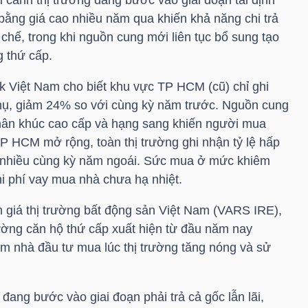
bằng giá cao nhiều năm qua khiến khả năng chi trả
hế, trong khi nguồn cung mới liên tục bổ sung tạo
g thứ cấp.
nk Việt Nam cho biết khu vực TP HCM (cũ) chỉ ghi
thụ, giảm 24% so với cùng kỳ năm trước. Nguồn cung
hân khúc cao cấp và hạng sang khiến người mua
TP HCM mở rộng, toàn thị trường ghi nhận tỷ lệ hấp
 nhiều cùng kỳ năm ngoái. Sức mua ở mức khiêm
chi phí vay mua nhà chưa hạ nhiệt.
giá thị trường bất động sản Việt Nam (VARS IRE),
rường căn hộ thứ cấp xuất hiện từ đầu năm nay
m nhà đầu tư mua lúc thị trường tăng nóng và sử
đang bước vào giai đoạn phải trả cả gốc lẫn lãi,