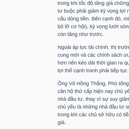
trong khi tốc độ tăng giá chững
LIỆU
tư buộc phải giảm kỳ vọng lợi
cấu dòng tiền. Bên cạnh đó, 
Ngành
bỏ lỡ cơ hội), kỳ vọng lướt só
(-)
còn tăng như trước.
VS-
Ngoài áp lực tài chính, thị tr
SECTOR
cung mới và các chính sách ưu
hơn nên kéo dài thời gian ra q
lợi thế cạnh tranh phải tiếp tục
Ông Võ Hồng Thắng, Phó tổng 
NĂNG
căn hộ thứ cấp hiện nay chủ y
LƯỢNG
nhà đầu tư, thay vì sự suy giả
chủ yếu là những nhà đầu tư sử
trong khi các chủ sở hữu có ti
giá.