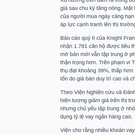
giá sau chu kỳ tăng nóng. Mặt 
của người mua ngày càng hạn c
áp lực cạnh tranh lên thị trườn
TRÁI
PHIẾU
Báo cáo quý II của Knight Fra
nhận 1.781 căn hộ được tiêu 
mở bán mới vẫn tập trung ở p
CÔNG
thận trọng hơn. Trên phạm vi 
CỤ
thụ đạt khoảng 39%, thấp hơn
ĐẦU
tốn do giá bán duy trì cao và 
TƯ
Theo Viện Nghiên cứu và Đánh 
hiện tượng giảm giá trên thị t
nhưng chủ yếu tập trung ở nhó
TRUY
dụng tỷ lệ vay ngân hàng cao.
XUẤT
Viện cho rằng nhiều khoản vay 
DỮ