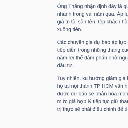
NGUYÊN
Ông Thắng nhận định đây là quá
VẬT
nhanh trong vài năm qua. Áp l
LIỆU
giá trị tài sản lớn, tệp khách
xuống tiền.
Các chuyên gia dự báo áp lực đ
tiếp diễn trong những tháng cu
CÔNG
nắm lợi thế đàm phán nhờ nguồ
NGHIỆP
đầu tư.
Tuy nhiên, xu hướng giảm giá k
hộ tại nội thành TP HCM vẫn hạ
được dự báo sẽ phân hóa mạnh h
TIÊU
mức giá hợp lý tiếp tục giữ t
DÙNG
trị thực sẽ phải điều chỉnh để 
KHÔNG
THIẾT