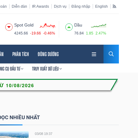
hoán
Diễn đàn
IR Awards
Dịch vụ
Đăng nhập
English
Spot Gold
Dầu
4245.66
-19.66
-0.46%
76.84
1.85
2.47%
HÂN
PHÂN TÍCH
ĐÔNG DƯƠNG
ÔNG CỤ ĐẦU TƯ
TRUY XUẤT DỮ LIỆU
ĐỌC NHIỀU NHẤT
03/08 19:37