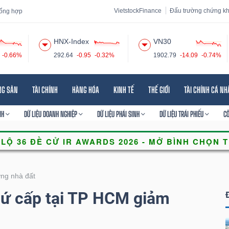
VietstockFinance
Đấu trường chứng k
 tổng hợp
HNX-Index
VN30
-0.66%
292.64
-0.95
-0.32%
1902.79
-14.09
-0.74%
 đạo
Tin tức
Báo cáo phân tích
Thuật ngữ
Dịch vụ
NG SẢN
TÀI CHÍNH
HÀNG HÓA
KINH TẾ
THẾ GIỚI
TÀI CHÍNH CÁ N
NH
DỮ LIỆU DOANH NGHIỆP
DỮ LIỆU PHÁI SINH
DỮ LIỆU TRÁI PHIẾU
C
ờng nhà đất
hứ cấp tại TP HCM giảm