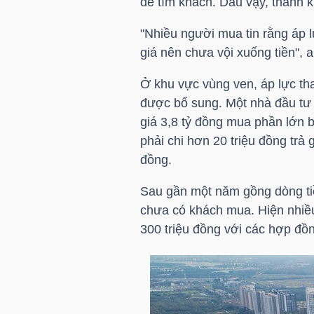
để tìm khách. Dẫu vậy, thanh 
HÀNG
HÓA
"Nhiều người mua tin rằng áp l
giá nên chưa vội xuống tiền", a
Ở khu vực vùng ven, áp lực th
KINH
được bổ sung. Một nhà đầu tư 
TẾ
giá 3,8 tỷ đồng mua phần lớn 
phải chi hơn 20 triệu đồng trả g
đồng.
THẾ
Sau gần một năm gồng dòng ti
GIỚI
chưa có khách mua. Hiện nhiều
300 triệu đồng với các hợp đồ
ĐÔNG
DƯƠNG