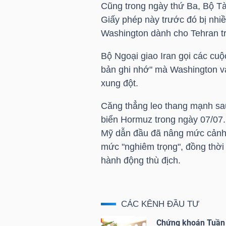
Cũng trong ngày thứ Ba, Bộ Tà
Giấy phép này trước đó bị nhiề
Washington dành cho Tehran tr
NGÀNH
Bộ Ngoại giao Iran gọi các cuộ
bản ghi nhớ" mà Washington v
xung đột.
DOANH
NGHIỆP
Căng thẳng leo thang mạnh sau
biển Hormuz trong ngày 07/07.
Mỹ dẫn đầu đã nâng mức cảnh b
CỔ
mức "nghiêm trọng", đồng thời 
PHIẾU
hành động thù địch.
CÁC KÊNH ĐẦU TƯ
PHÁI
SINH
Chứng khoán Tuần 