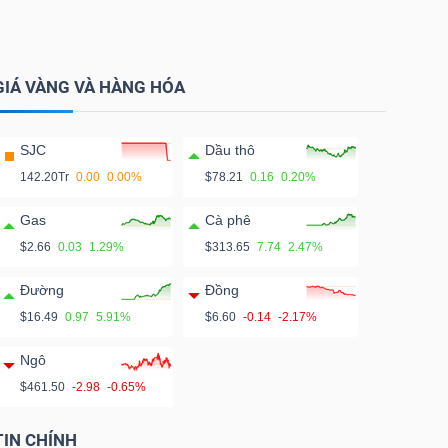
GIÁ VÀNG VÀ HÀNG HÓA
SJC
Dầu thô
142.20Tr
0.00
0.00%
$78.21
0.16
0.20%
Gas
Cà phê
$2.66
0.03
1.29%
$313.65
7.74
2.47%
Đường
Đồng
$16.49
0.97
5.91%
$6.60
-0.14
-2.17%
Ngô
$461.50
-2.98
-0.65%
TIN CHÍNH