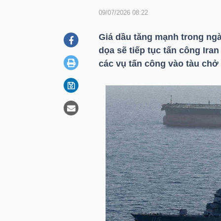
09/07/2026 08:22
DOANH
Giá dầu tăng mạnh trong ng
NGHIỆP
dọa sẽ tiếp tục tấn công Ira
các vụ tấn công vào tàu chở
BẤT
ĐỘNG
SẢN
TÀI
CHÍNH