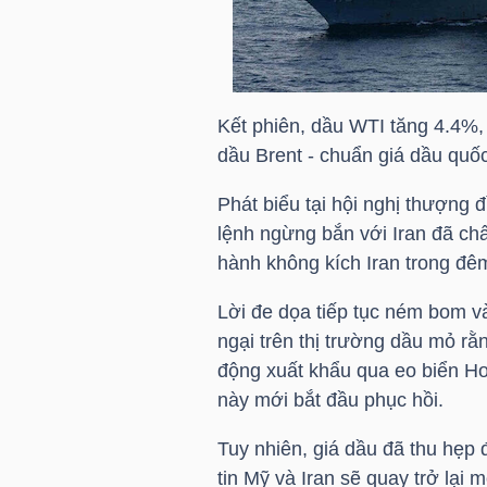
HÀNG
HÓA
Kết phiên, dầu WTI tăng 4.4%,
KINH
dầu Brent - chuẩn giá dầu quốc
TẾ
Phát biểu tại hội nghị thượng
lệnh ngừng bắn với Iran đã ch
hành không kích Iran trong đê
THẾ
GIỚI
Lời đe dọa tiếp tục ném bom v
ngại trên thị trường dầu mỏ rằ
động xuất khẩu qua eo biển H
này mới bắt đầu phục hồi.
ĐÔNG
DƯƠNG
Tuy nhiên, giá dầu đã thu hẹp 
tin Mỹ và Iran sẽ quay trở lại 