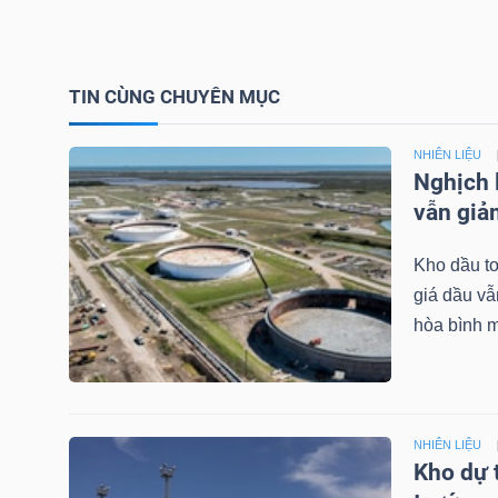
NGUYÊN
VẬT
LIỆU
TIN CÙNG CHUYÊN MỤC
NHIÊN LIỆU
Nghịch 
vẫn gi
CÔNG
NGHIỆP
Kho dầu to
giá dầu vẫ
hòa bình m
TIÊU
DÙNG
KHÔNG
NHIÊN LIỆU
Kho dự 
THIẾT