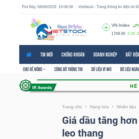
Thứ Bảy, 08/08/2026
19:08:09
Vietstock - Trang thông tin điện tử 
VN-Index
1768.06
3.28
Tất cả
Tính năng
Ngành
Mã chứng khoán
Lãnh
TIN MỚI
CHỨNG KHOÁN
DOANH NGHIỆP
BẤT ĐỘ
Tính
năng
CHỦ ĐỀ NÓNG
CÔNG BỐ THÔNG TIN
DỮ LIỆU VĨ MÔ
DỮ LIỆU NGÀ
(-)
VIETSTOCK
Trang chủ
Hàng hóa
Nhiên liệu
Giá dầu tăng hơn
CHỨNG
leo thang
KHOÁN