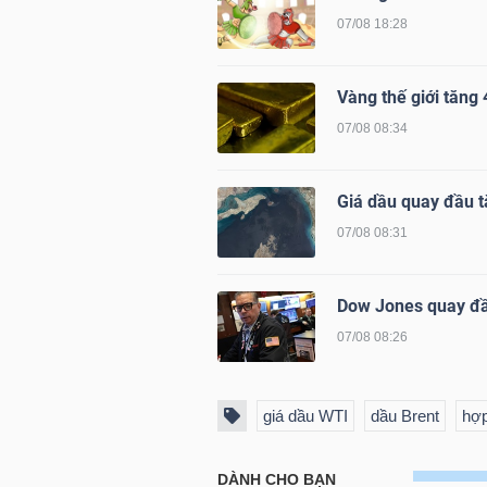
07/08 18:28
TRÁI
Vàng thế giới tăng 4
PHIẾU
07/08 08:34
Giá dầu quay đầu t
CÔNG
07/08 08:31
CỤ
ĐẦU
Dow Jones quay đ
TƯ
07/08 08:26
TRUY
giá dầu WTI
dầu Brent
hợp
XUẤT
DỮ