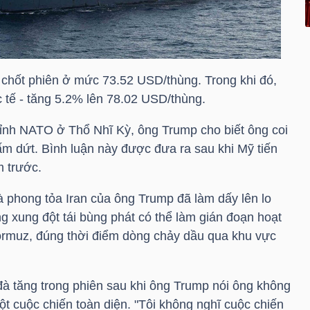
 chốt phiên ở mức 73.52 USD/thùng. Trong khi đó,
 tế - tăng 5.2% lên 78.02 USD/thùng.
 đỉnh NATO ở Thổ Nhĩ Kỳ, ông Trump cho biết ông coi
ấm dứt. Bình luận này được đưa ra sau khi Mỹ tiến
m trước.
à phong tỏa Iran của ông Trump đã làm dấy lên lo
ng xung đột tái bùng phát có thể làm gián đoạn hoạt
ormuz, đúng thời điểm dòng chảy dầu qua khu vực
đà tăng trong phiên sau khi ông Trump nói ông không
một cuộc chiến toàn diện. "Tôi không nghĩ cuộc chiến