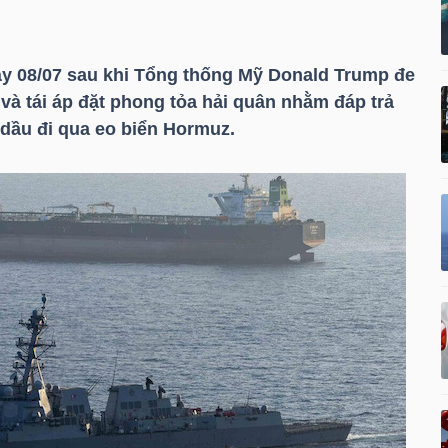
ày 08/07 sau khi Tổng thống Mỹ Donald Trump đe
n và tái áp đặt phong tỏa hải quân nhằm đáp trả
 dầu đi qua eo biển Hormuz.