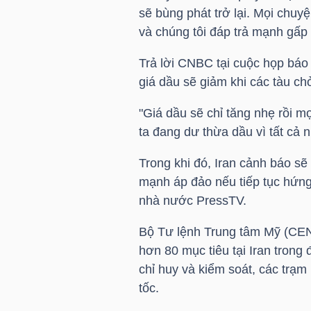
sẽ bùng phát trở lại. Mọi chuyệ
và chúng tôi đáp trả mạnh gấp 
TÀI
CHÍNH
Trả lời CNBC tại cuộc họp báo
CÁ
giá dầu sẽ giảm khi các tàu ch
NHÂN
"Giá dầu sẽ chỉ tăng nhẹ rồi 
ta đang dư thừa dầu vì tất cả 
PHÂN
Trong khi đó, Iran cảnh báo s
TÍCH
mạnh áp đảo nếu tiếp tục hứng
VIETSTOCKFINANCE
nhà nước PressTV.
Bộ Tư lệnh Trung tâm Mỹ (CEN
hơn 80 mục tiêu tại Iran tron
chỉ huy và kiểm soát, các trạm
VĨ
tốc.
MÔ