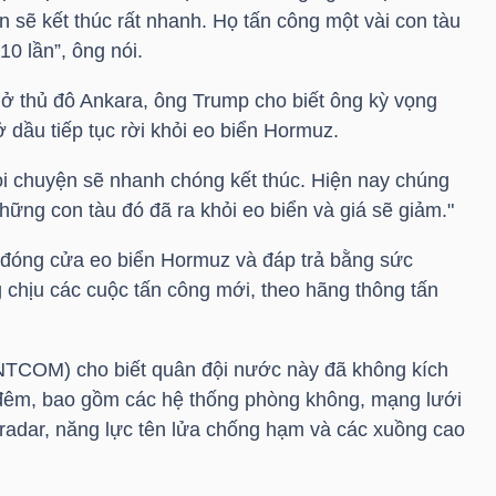
n sẽ kết thúc rất nhanh. Họ tấn công một vài con tàu
10 lần”, ông nói.
 ở thủ đô Ankara, ông Trump cho biết ông kỳ vọng
ở dầu tiếp tục rời khỏi eo biển Hormuz.
mọi chuyện sẽ nhanh chóng kết thúc. Hiện nay chúng
những con tàu đó đã ra khỏi eo biển và giá sẽ giảm."
ẽ đóng cửa eo biển Hormuz và đáp trả bằng sức
 chịu các cuộc tấn công mới, theo hãng thông tấn
TCOM) cho biết quân đội nước này đã không kích
g đêm, bao gồm các hệ thống phòng không, mạng lưới
 radar, năng lực tên lửa chống hạm và các xuồng cao