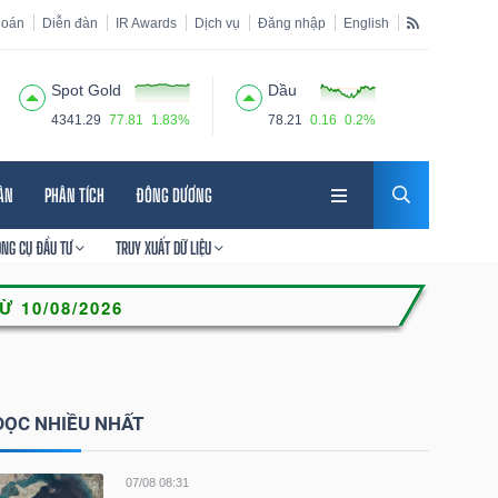
hoán
Diễn đàn
IR Awards
Dịch vụ
Đăng nhập
English
Spot Gold
Dầu
4341.29
77.81
1.83%
78.21
0.16
0.2%
HÂN
PHÂN TÍCH
ĐÔNG DƯƠNG
ÔNG CỤ ĐẦU TƯ
TRUY XUẤT DỮ LIỆU
ĐỌC NHIỀU NHẤT
07/08 08:31