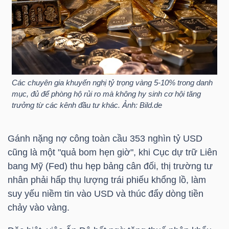
NGUYÊN
VẬT
LIỆU
Các chuyên gia khuyến nghị tỷ trọng vàng 5-10% trong danh
mục, đủ để phòng hộ rủi ro mà không hy sinh cơ hội tăng
CÔNG
trưởng từ các kênh đầu tư khác. Ảnh: Bild.de
NGHIỆP
Gánh nặng nợ công toàn cầu 353 nghìn tỷ USD
cũng là một "quả bom hẹn giờ", khi Cục dự trữ Liên
bang Mỹ (Fed) thu hẹp bảng cân đối, thị trường tư
TIÊU
nhân phải hấp thụ lượng trái phiếu khổng lồ, làm
DÙNG
suy yếu niềm tin vào USD và thúc đẩy dòng tiền
KHÔNG
chảy vào vàng.
THIẾT