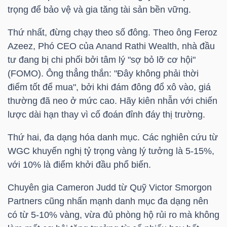
trọng để bảo vệ và gia tăng tài sản bền vững.
Thứ nhất, đừng chạy theo số đông. Theo ông Feroz
Azeez, Phó CEO của Anand Rathi Wealth, nhà đầu
TÀI
tư đang bị chi phối bởi tâm lý "sợ bỏ lỡ cơ hội"
CHÍNH
(FOMO). Ông thẳng thắn: "Đây không phải thời
điểm tốt để mua", bởi khi đám đông đổ xô vào, giá
thường đã neo ở mức cao. Hãy kiên nhẫn với chiến
lược dài hạn thay vì cố đoán đỉnh đáy thị trường.
CÔNG
Thứ hai, đa dạng hóa danh mục. Các nghiên cứu từ
NGHỆ
WGC khuyến nghị tỷ trọng vàng lý tưởng là 5-15%,
THÔNG
với 10% là điểm khởi đầu phổ biến.
TIN
Chuyên gia Cameron Judd từ Quỹ Victor Smorgon
Partners cũng nhấn mạnh danh mục đa dạng nên
có từ 5-10% vàng, vừa đủ phòng hộ rủi ro mà không