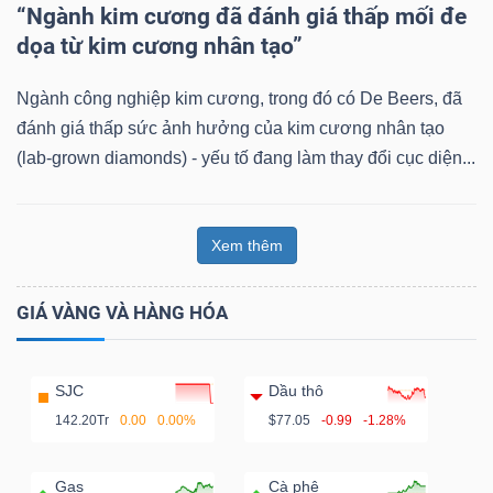
“Ngành kim cương đã đánh giá thấp mối đe
dọa từ kim cương nhân tạo”
Ngành công nghiệp kim cương, trong đó có De Beers, đã
đánh giá thấp sức ảnh hưởng của kim cương nhân tạo
(lab-grown diamonds) - yếu tố đang làm thay đổi cục diện...
Xem thêm
GIÁ VÀNG VÀ HÀNG HÓA
SJC
Dầu thô
142.20Tr
0.00
0.00%
$77.05
-0.99
-1.28%
Gas
Cà phê