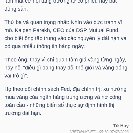
làm mất cơ hội tăng trưởng từ cổ phiếu hay bất
DỊCH
động sản.
VỤ
TRUYỀN
Thứ ba và quan trọng nhất: Nhìn vào bức tranh vĩ
THÔNG
mô. Kalpen Parekh, CEO của DSP Mutual Fund,
cho biết ông tập trung vào các nguyên lý dài hạn và
bỏ qua nhiễu thông tin hàng ngày.
Theo ông, thay vì chỉ quan tâm giá vàng từng ngày,
TIỆN
hãy hỏi "điều gì đang thay đổi thế giới và vàng đóng
ÍCH
vai trò gì".
Họ theo dõi chính sách Fed, địa chính trị, xu hướng
mua vàng của ngân hàng trung ương và nợ công
toàn cầu - những biến số thực sự định hình thị
BẤT
trường dài hạn.
ĐỘNG
SẢN
Tử Huy
VIETNAMNET
- 05:30 07/07/2026