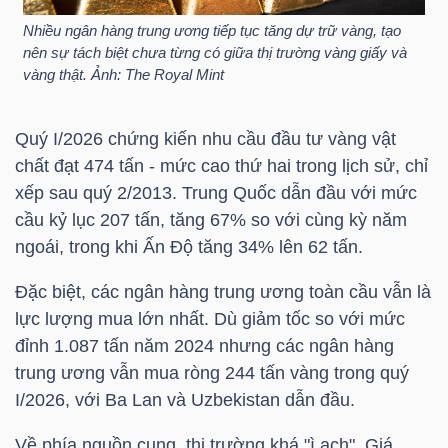
Nhiều ngân hàng trung ương tiếp tục tăng dự trữ vàng, tạo
TÀI
nên sự tách biệt chưa từng có giữa thị trường vàng giấy và
vàng thật. Ảnh: The Royal Mint
CHÍNH
CÁ
NHÂN
Quý I/2026 chứng kiến nhu cầu đầu tư vàng vật
chất đạt 474 tấn - mức cao thứ hai trong lịch sử, chỉ
xếp sau quý 2/2013. Trung Quốc dẫn đầu với mức
cầu kỷ lục 207 tấn, tăng 67% so với cùng kỳ năm
PHÂN
ngoái, trong khi Ấn Độ tăng 34% lên 62 tấn.
TÍCH
VIETSTOCKFINANCE
Đặc biệt, các ngân hàng trung ương toàn cầu vẫn là
lực lượng mua lớn nhất. Dù giảm tốc so với mức
đỉnh 1.087 tấn năm 2024 nhưng các ngân hàng
trung ương vẫn mua ròng 244 tấn vàng trong quý
I/2026, với Ba Lan và Uzbekistan dẫn đầu.
VĨ
MÔ
Về phía nguồn cung, thị trường khá "ì ạch". Giá