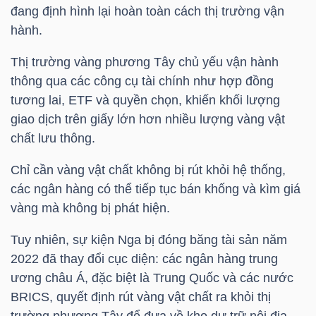
đang định hình lại hoàn toàn cách thị trường vận
hành.
TRÁI
Thị trường vàng phương Tây chủ yếu vận hành
PHIẾU
thông qua các công cụ tài chính như hợp đồng
tương lai, ETF và quyền chọn, khiến khối lượng
giao dịch trên giấy lớn hơn nhiều lượng vàng vật
chất lưu thông.
CÔNG
CỤ
Chỉ cần vàng vật chất không bị rút khỏi hệ thống,
ĐẦU
các ngân hàng có thể tiếp tục bán khống và kìm giá
TƯ
vàng mà không bị phát hiện.
Tuy nhiên, sự kiện Nga bị đóng băng tài sản năm
2022 đã thay đổi cục diện: các ngân hàng trung
TRUY
ương châu Á, đặc biệt là Trung Quốc và các nước
XUẤT
BRICS, quyết định rút vàng vật chất ra khỏi thị
DỮ
trường phương Tây để đưa về kho dự trữ nội địa.