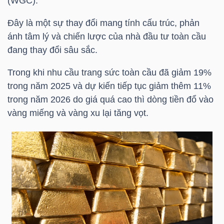
(WGC).
HÀNG
HÓA
Đây là một sự thay đổi mang tính cấu trúc, phản
ánh tâm lý và chiến lược của nhà đầu tư toàn cầu
đang thay đổi sâu sắc.
KINH
Trong khi nhu cầu trang sức toàn cầu đã giảm 19%
TẾ
trong năm 2025 và dự kiến tiếp tục giảm thêm 11%
trong năm 2026 do giá quá cao thì dòng tiền đổ vào
vàng miếng và vàng xu lại tăng vọt.
THẾ
GIỚI
ĐÔNG
DƯƠNG