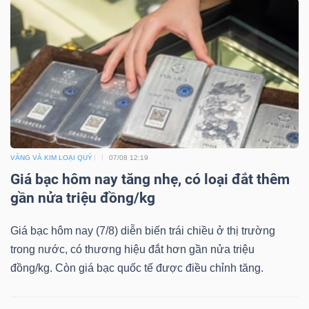
ngữ
(-)
Dịch
vụ
(-)
VÀNG VÀ KIM LOẠI QUÝ
07/08 12:19
Đào
Giá bạc hôm nay tăng nhẹ, có loại đắt thêm
tạo
gần nửa triệu đồng/kg
Giá bạc hôm nay (7/8) diễn biến trái chiều ở thị trường
trong nước, có thương hiệu đắt hơn gần nửa triệu
Sách
đồng/kg. Còn giá bạc quốc tế được điều chỉnh tăng.
tài
chính