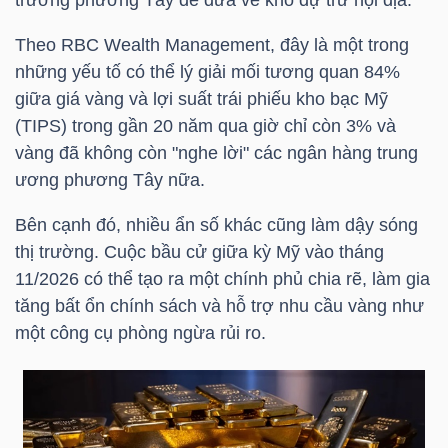
LIỆU
Theo RBC Wealth Management, đây là một trong
những yếu tố có thể lý giải mối tương quan 84%
Ngành
giữa giá vàng và lợi suất trái phiếu kho bạc Mỹ
(-)
(TIPS) trong gần 20 năm qua giờ chỉ còn 3% và
VS-
vàng đã không còn "nghe lời" các ngân hàng trung
SECTOR
ương phương Tây nữa.
Bên cạnh đó, nhiều ẩn số khác cũng làm dậy sóng
thị trường. Cuộc bầu cử giữa kỳ Mỹ vào tháng
11/2026 có thể tạo ra một chính phủ chia rẽ, làm gia
tăng bất ổn chính sách và hỗ trợ nhu cầu vàng như
NĂNG
một công cụ phòng ngừa rủi ro.
LƯỢNG