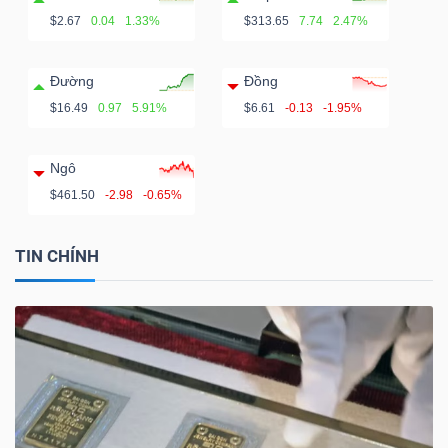
$2.67
0.04
1.33%
$313.65
7.74
2.47%
Đường
Đồng
$16.49
0.97
5.91%
$6.61
-0.13
-1.95%
Ngô
$461.50
-2.98
-0.65%
TIN CHÍNH