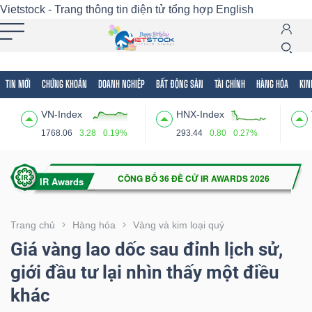
Vietstock - Trang thông tin điện tử tổng hợp
English
TIN MỚI
CHỨNG KHOÁN
DOANH NGHIỆP
BẤT ĐỘNG SẢN
TÀI CHÍNH
HÀNG HÓA
KIN
Tất cả
Tính năng
Ngành
Mã chứng khoán
Lãnh
VN-Index
HNX-Index
Tính
1768.06
3.28
0.19%
293.44
0.80
0.27%
năng
(-)
VIETSTOCK
Trang chủ
Hàng hóa
Vàng và kim loại quý
Giá vàng lao dốc sau đỉnh lịch sử,
giới đầu tư lại nhìn thấy một điều
CHỨNG
khác
KHOÁN