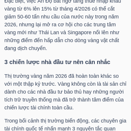
Đặc biệt, việc Ấn Độ bất ngờ tăng thuế nhập khẩu
YẾU
vàng từ 6% lên 15% từ tháng 4/2026 có thể cắt
giảm 50-60 tấn nhu cầu của nước này trong năm
2026, nhưng lại mở ra cơ hội cho các trung tâm
vàng mới như Thái Lan và Singapore nổi lên như
TIÊU
những điểm đến hấp dẫn cho dòng vàng vật chất
DÙNG
đang dịch chuyển.
THIẾT
3 chiến lược nhà đầu tư nên cân nhắc
YẾU
Thị trường vàng năm 2026 đã hoàn toàn khác so
với một thập kỷ trước. Vàng không còn là tài sản chỉ
dành cho các nhà đầu tư bảo thủ hay những người
CHĂM
tích trữ truyền thống mà đã trở thành tâm điểm của
SÓC
chiến lược tài chính toàn cầu.
SỨC
Trong bối cảnh thị trường biến động, các chuyên gia
KHỎE
tài chính quốc tế nhấn mạnh 3 nguyên tắc quan