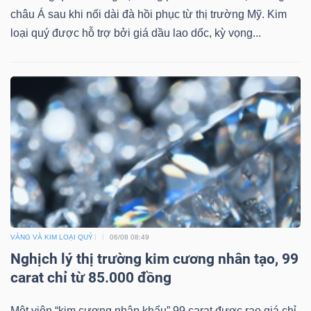
châu Á sau khi nối dài đà hồi phục từ thị trường Mỹ. Kim
loại quý được hỗ trợ bởi giá dầu lao dốc, kỳ vọng...
VÀNG VÀ KIM LOẠI QUÝ
06/08 08:49
Nghịch lý thị trường kim cương nhân tạo, 99
carat chỉ từ 85.000 đồng
Một viên “kim cương nhập khẩu” 99 carat được rao giá chỉ