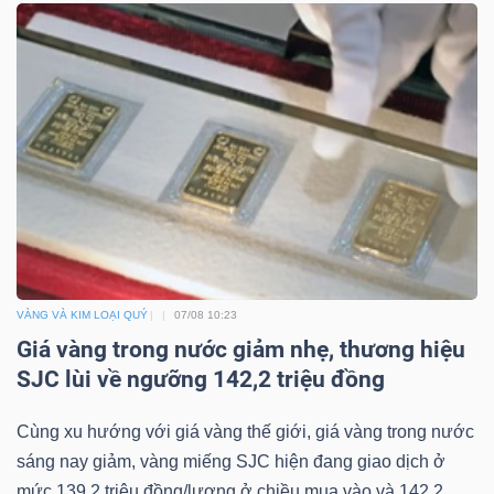
Công
cụ
đầu
tư
VÀNG VÀ KIM LOẠI QUÝ
07/08 10:23
Giá vàng trong nước giảm nhẹ, thương hiệu
Truyền
SJC lùi về ngưỡng 142,2 triệu đồng
thông
tài
Cùng xu hướng với giá vàng thế giới, giá vàng trong nước
chính
sáng nay giảm, vàng miếng SJC hiện đang giao dịch ở
mức 139,2 triệu đồng/lượng ở chiều mua vào và 142,2...