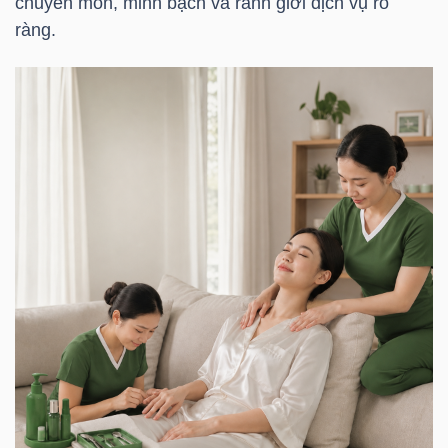
chuyên môn, minh bạch và ranh giới dịch vụ rõ
ràng.
TRÁI
PHIẾU
CÔNG
CỤ
ĐẦU
TƯ
TRUY
XUẤT
DỮ