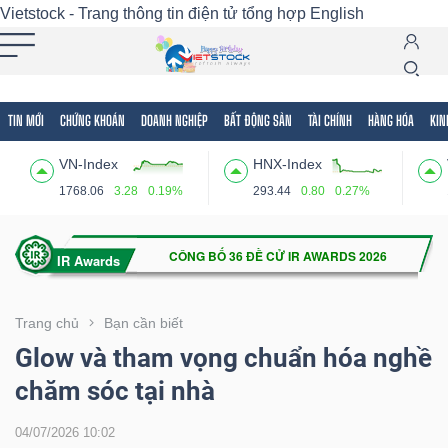
Vietstock - Trang thông tin điện tử tổng hợp
English
TIN MỚI
CHỨNG KHOÁN
DOANH NGHIỆP
BẤT ĐỘNG SẢN
TÀI CHÍNH
HÀNG HÓA
KIN
Tất cả
Tính năng
Ngành
Mã chứng khoán
Lãnh
VN-Index
HNX-Index
Tính
1768.06
3.28
0.19%
293.44
0.80
0.27%
năng
(-)
VIETSTOCK
Trang chủ
Bạn cần biết
Glow và tham vọng chuẩn hóa nghề
chăm sóc tại nhà
CHỨNG
KHOÁN
04/07/2026 10:02