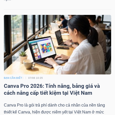
Dữ
liệu
tài
chính
BẠN CẦN BIẾT
07/08 10:35
Canva Pro 2026: Tính năng, bảng giá và
cách nâng cấp tiết kiệm tại Việt Nam
Canva Pro là gói trả phí dành cho cá nhân của nền tảng
thiết kế Canva, hiện được niêm yết tại Việt Nam ở mức