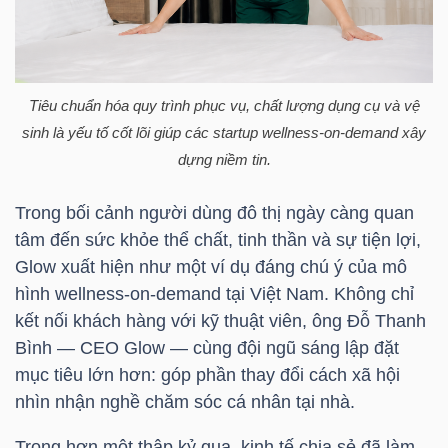
HÀNG
HÓA
Tiêu chuẩn hóa quy trình phục vụ, chất lượng dụng cụ và vệ
KINH
sinh là yếu tố cốt lõi giúp các startup wellness-on-demand xây
TẾ
dựng niềm tin.
Trong bối cảnh người dùng đô thị ngày càng quan
tâm đến sức khỏe thể chất, tinh thần và sự tiện lợi,
THẾ
Glow xuất hiện như một ví dụ đáng chú ý của mô
GIỚI
hình wellness-on-demand tại Việt Nam. Không chỉ
kết nối khách hàng với kỹ thuật viên, ông Đỗ Thanh
Bình — CEO Glow — cùng đội ngũ sáng lập đặt
mục tiêu lớn hơn: góp phần thay đổi cách xã hội
ĐÔNG
nhìn nhận nghề chăm sóc cá nhân tại nhà.
DƯƠNG
Trong hơn một thập kỷ qua, kinh tế chia sẻ đã làm