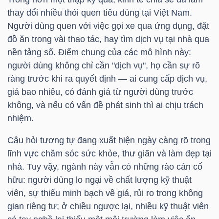
thay đổi nhiều thói quen tiêu dùng tại Việt Nam.
TÀI
Người dùng quen với việc gọi xe qua ứng dụng, đặt
CHÍNH
đồ ăn trong vài thao tác, hay tìm dịch vụ tại nhà qua
CÁ
nền tảng số. Điểm chung của các mô hình này:
NHÂN
người dùng không chỉ cần "dịch vụ", họ cần sự rõ
ràng trước khi ra quyết định — ai cung cấp dịch vụ,
giá bao nhiêu, có đánh giá từ người dùng trước
không, và nếu có vấn đề phát sinh thì ai chịu trách
PHÂN
nhiệm.
TÍCH
Câu hỏi tương tự đang xuất hiện ngày càng rõ trong
VIETSTOCKFINANCE
lĩnh vực chăm sóc sức khỏe, thư giãn và làm đẹp tại
nhà. Tuy vậy, ngành này vẫn có những rào cản cố
hữu: người dùng lo ngại về chất lượng kỹ thuật
viên, sự thiếu minh bạch về giá, rủi ro trong không
VĨ
gian riêng tư; ở chiều ngược lại, nhiều kỹ thuật viên
MÔ