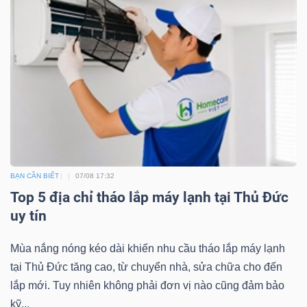
Công
cụ
đầu
tư
BẠN CẦN BIẾT
07/08 17:32
Top 5 địa chỉ tháo lắp máy lạnh tại Thủ Đức
uy tín
Truyền
thông
Mùa nắng nóng kéo dài khiến nhu cầu tháo lắp máy lạnh
tài
tại Thủ Đức tăng cao, từ chuyển nhà, sửa chữa cho đến
chính
lắp mới. Tuy nhiên không phải đơn vị nào cũng đảm bảo
kỹ...