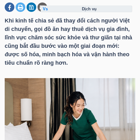
dịch vụ
Khi kinh tế chia sẻ đã thay đổi cách người Việt
DOANH
di chuyển, gọi đồ ăn hay thuê dịch vụ gia đình,
NGHIỆP
lĩnh vực chăm sóc sức khỏe và thư giãn tại nhà
cũng bắt đầu bước vào một giai đoạn mới:
được số hóa, minh bạch hóa và vận hành theo
BẤT
tiêu chuẩn rõ ràng hơn.
ĐỘNG
SẢN
TÀI
CHÍNH