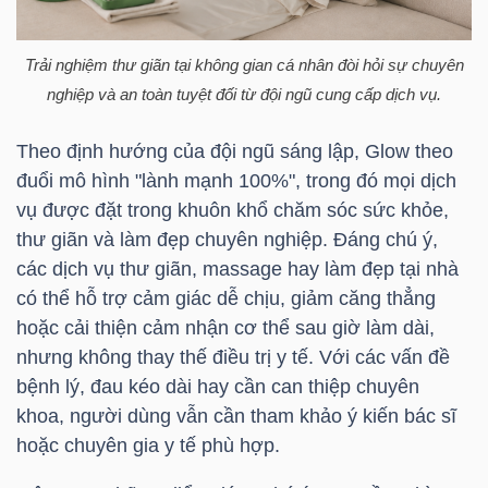
LIỆU
Trải nghiệm thư giãn tại không gian cá nhân đòi hỏi sự chuyên
Ngành
nghiệp và an toàn tuyệt đối từ đội ngũ cung cấp dịch vụ.
(-)
Theo định hướng của đội ngũ sáng lập, Glow theo
VS-
đuổi mô hình "lành mạnh 100%", trong đó mọi dịch
SECTOR
vụ được đặt trong khuôn khổ chăm sóc sức khỏe,
thư giãn và làm đẹp chuyên nghiệp. Đáng chú ý,
các dịch vụ thư giãn, massage hay làm đẹp tại nhà
có thể hỗ trợ cảm giác dễ chịu, giảm căng thẳng
hoặc cải thiện cảm nhận cơ thể sau giờ làm dài,
NĂNG
nhưng không thay thế điều trị y tế. Với các vấn đề
LƯỢNG
bệnh lý, đau kéo dài hay cần can thiệp chuyên
khoa, người dùng vẫn cần tham khảo ý kiến bác sĩ
hoặc chuyên gia y tế phù hợp.