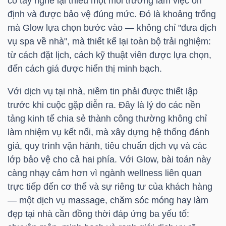
có tay nghề lại thiếu một môi trường làm việc ổn
định và được bảo vệ đúng mức. Đó là khoảng trống
mà Glow lựa chọn bước vào — không chỉ "đưa dịch
NGÀNH
vụ spa về nhà", mà thiết kế lại toàn bộ trải nghiệm:
từ cách đặt lịch, cách kỹ thuật viên được lựa chọn,
đến cách giá được hiển thị minh bạch.
DOANH
Với dịch vụ tại nhà, niềm tin phải được thiết lập
NGHIỆP
trước khi cuộc gặp diễn ra. Đây là lý do các nền
tảng kinh tế chia sẻ thành công thường không chỉ
làm nhiệm vụ kết nối, mà xây dựng hệ thống đánh
CỔ
giá, quy trình vận hành, tiêu chuẩn dịch vụ và các
lớp bảo vệ cho cả hai phía. Với Glow, bài toán này
PHIẾU
càng nhạy cảm hơn vì ngành wellness liên quan
trực tiếp đến cơ thể và sự riêng tư của khách hàng
— một dịch vụ massage, chăm sóc móng hay làm
PHÁI
đẹp tại nhà cần đồng thời đáp ứng ba yếu tố:
SINH