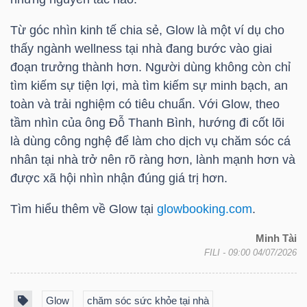
DỊCH
VỤ
Từ góc nhìn kinh tế chia sẻ, Glow là một ví dụ cho
TRUYỀN
thấy ngành wellness tại nhà đang bước vào giai
THÔNG
đoạn trưởng thành hơn. Người dùng không còn chỉ
tìm kiếm sự tiện lợi, mà tìm kiếm sự minh bạch, an
toàn và trải nghiệm có tiêu chuẩn. Với Glow, theo
tầm nhìn của ông Đỗ Thanh Bình, hướng đi cốt lõi
là dùng công nghệ để làm cho dịch vụ chăm sóc cá
TIỆN
nhân tại nhà trở nên rõ ràng hơn, lành mạnh hơn và
ÍCH
được xã hội nhìn nhận đúng giá trị hơn.
Tìm hiểu thêm về Glow tại
glowbooking.com
.
Minh Tài
BẤT
FILI
- 09:00 04/07/2026
ĐỘNG
SẢN
Glow
chăm sóc sức khỏe tại nhà