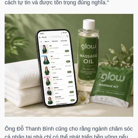
cách tự tin và được tôn trọng đúng nghĩa."
YẾU
TIÊU
DÙNG
THIẾT
YẾU
CHĂM
SÓC
SỨC
Ông Đỗ Thanh Bình cũng cho rằng ngành chăm sóc
KHỎE
cá nhân tại nhà chỉ có thể phát triển bền vững nếu