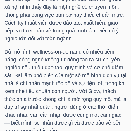
xã hội nhìn thấy đây là một nghề có chuyên môn,
không phải công việc tạm bợ hay thiếu chuẩn mực.
Cách kỹ thuật viên được đào tạo, xuất hiện, giao
TÀI
tiếp và được bảo vệ trong quá trình làm việc có ý
CHÍNH
nghĩa lớn đối với toàn ngành.
Dù mô hình wellness-on-demand có nhiều tiềm
năng, công nghệ không tự động tạo ra sự chuyên
nghiệp nếu thiếu đào tạo, quy trình và cơ chế giám
CÔNG
sát. Sai lầm phổ biến của một số mô hình dịch vụ tại
NGHỆ
nhà là chỉ nhấn mạnh tốc độ và sự tiện lợi, trong khi
THÔNG
xem nhẹ tiêu chuẩn con người. Với Glow, thách
TIN
thức phía trước không chỉ là mở rộng quy mô, mà là
duy trì sự nhất quán: người dùng ở các thời điểm
khác nhau vẫn cần nhận được cùng một cảm giác
— biết mình sẽ nhận được gì và được bảo vệ bởi
những nguyên tắc nào.