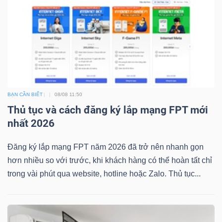
ngữ
(-)
Dịch
vụ
(-)
BẠN CẦN BIẾT
08/08 11:50
Thủ tục và cách đăng ký lắp mạng FPT mới
Đào
nhất 2026
tạo
Đăng ký lắp mạng FPT năm 2026 đã trở nên nhanh gọn
hơn nhiều so với trước, khi khách hàng có thể hoàn tất chỉ
trong vài phút qua website, hotline hoặc Zalo. Thủ tục...
Sách
tài
chính