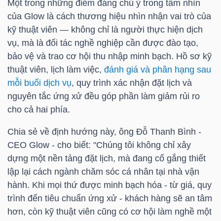
Một trong những điểm đáng chú ý trong tầm nhìn
NGUYÊN
của Glow là cách thương hiệu nhìn nhận vai trò của
VẬT
kỹ thuật viên — không chỉ là người thực hiện dịch
LIỆU
vụ, mà là đối tác nghề nghiệp cần được đào tạo,
bảo vệ và trao cơ hội thu nhập minh bạch. Hồ sơ kỹ
thuật viên, lịch làm việc,
đánh giá và phân hạng sau
mỗi buổi dịch vụ
, quy trình xác nhận đặt lịch và
nguyên tắc ứng xử đều góp phần làm giảm rủi ro
CÔNG
cho cả hai phía.
NGHIỆP
Chia sẻ về định hướng này, ông Đỗ Thanh Bình -
CEO Glow - cho biết: "Chúng tôi không chỉ xây
dựng một nền tảng đặt lịch, mà đang cố gắng thiết
TIÊU
lập lại cách ngành chăm sóc cá nhân tại nhà vận
DÙNG
hành. Khi mọi thứ được minh bạch hóa - từ giá, quy
trình đến tiêu chuẩn ứng xử - khách hàng sẽ an tâm
KHÔNG
hơn, còn kỹ thuật viên cũng có cơ hội làm nghề một
THIẾT