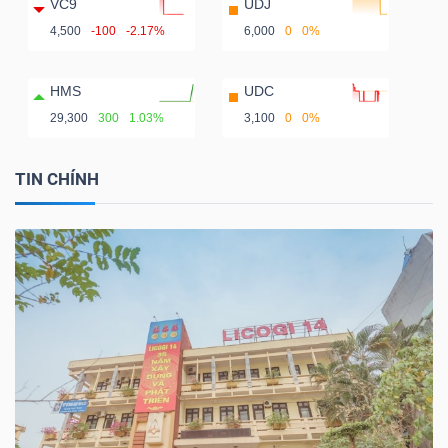
VC9
UDJ
4,500
-100
-2.17%
6,000
0
0%
HMS
UDC
29,300
300
1.03%
3,100
0
0%
TIN CHÍNH