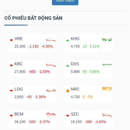
Xem thêm
CỔ PHIẾU BẤT ĐỘNG SẢN
VRE
KHG
25,300
-1,150
-4.35%
4,750
10
0.21%
KBC
DXS
27,800
-450
-1.59%
5,880
50
0.86%
LDG
NRC
2,850
-40
-1.38%
4,700
0
0%
BCM
SZC
36,100
-500
-1.37%
18,150
-300
-1.63%