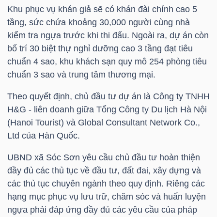
Khu phục vụ khán giả sẽ có khán đài chính cao 5
tầng, sức chứa khoảng 30,000 người cùng nhà
TÀI
kiểm tra ngựa trước khi thi đấu. Ngoài ra, dự án còn
CHÍNH
bố trí 30 biệt thự nghỉ dưỡng cao 3 tầng đạt tiêu
CÁ
chuẩn 4 sao, khu khách sạn quy mô 254 phòng tiêu
NHÂN
chuẩn 3 sao và trung tâm thương mại.
Theo quyết định, chủ đầu tư dự án là Công ty TNHH
PHÂN
H&G - liên doanh giữa Tổng Công ty Du lịch Hà Nội
(Hanoi Tourist) và Global Consultant Network Co.,
TÍCH
Ltd của Hàn Quốc.
VIETSTOCKFINANCE
UBND xã Sóc Sơn yêu cầu chủ đầu tư hoàn thiện
đầy đủ các thủ tục về đầu tư, đất đai, xây dựng và
các thủ tục chuyên ngành theo quy định. Riêng các
VĨ
hạng mục phục vụ lưu trữ, chăm sóc và huấn luyện
MÔ
ngựa phải đáp ứng đầy đủ các yêu cầu của pháp