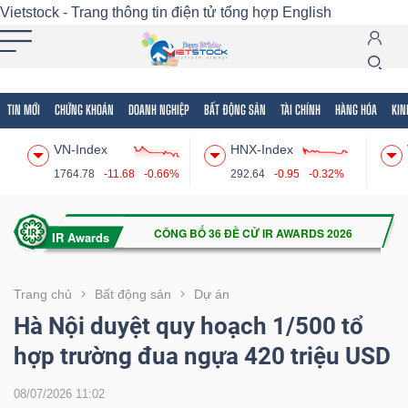
Vietstock - Trang thông tin điện tử tổng hợp
English
TIN MỚI
CHỨNG KHOÁN
DOANH NGHIỆP
BẤT ĐỘNG SẢN
TÀI CHÍNH
HÀNG HÓA
KIN
Tất cả
Tính năng
Ngành
Mã chứng khoán
Lãnh
VN-Index
HNX-Index
Tính
1764.78
-11.68
-0.66%
292.64
-0.95
-0.32%
năng
(-)
VIETSTOCK
Trang chủ
Bất động sản
Dự án
Hà Nội duyệt quy hoạch 1/500 tổ
hợp trường đua ngựa 420 triệu USD
CHỨNG
KHOÁN
08/07/2026 11:02