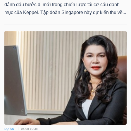
ngữ
đánh dấu bước đi mới trong chiến lược tái cơ cấu danh
(-)
mục của Keppel. Tập đoàn Singapore này dự kiến thu về...
Dịch
vụ
(-)
Đào
tạo
Sách
tài
chính
DỰ ÁN
06/08 10:38