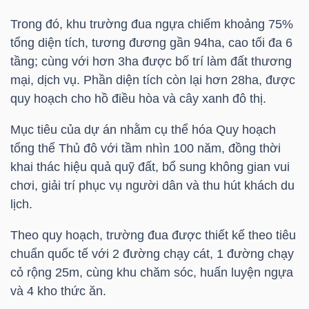
HÀNG
Trong đó, khu trường đua ngựa chiếm khoảng 75%
HÓA
tổng diện tích, tương đương gần 94ha, cao tối đa 6
tầng; cùng với hơn 3ha được bố trí làm đất thương
mại, dịch vụ. Phần diện tích còn lại hơn 28ha, được
KINH
quy hoạch cho hồ điều hòa và cây xanh đô thị.
TẾ
Mục tiêu của dự án nhằm cụ thể hóa Quy hoạch
tổng thể Thủ đô với tầm nhìn 100 năm, đồng thời
khai thác hiệu quả quỹ đất, bổ sung không gian vui
THẾ
chơi, giải trí phục vụ người dân và thu hút khách du
GIỚI
lịch.
Theo quy hoạch, trường đua được thiết kế theo tiêu
chuẩn quốc tế với 2 đường chạy cát, 1 đường chạy
ĐÔNG
cỏ rộng 25m, cùng khu chăm sóc, huấn luyện ngựa
DƯƠNG
và 4 kho thức ăn.