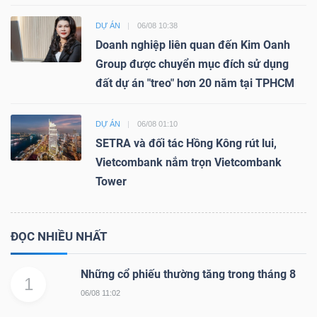
DỰ ÁN
06/08 10:38
Doanh nghiệp liên quan đến Kim Oanh
Group được chuyển mục đích sử dụng
đất dự án "treo" hơn 20 năm tại TPHCM
DỰ ÁN
06/08 01:10
SETRA và đối tác Hồng Kông rút lui,
Vietcombank nắm trọn Vietcombank
Tower
ĐỌC NHIỀU NHẤT
Những cổ phiếu thường tăng trong tháng 8
1
06/08 11:02