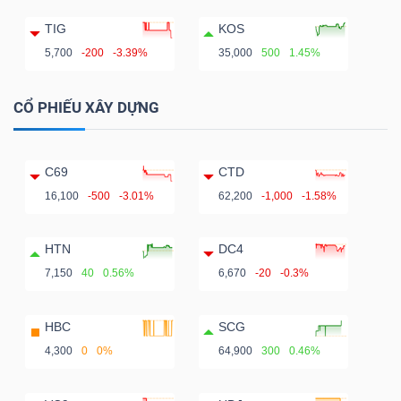
TIG
KOS
5,700
-200
-3.39%
35,000
500
1.45%
CỔ PHIẾU XÂY DỰNG
C69
CTD
16,100
-500
-3.01%
62,200
-1,000
-1.58%
HTN
DC4
7,150
40
0.56%
6,670
-20
-0.3%
HBC
SCG
4,300
0
0%
64,900
300
0.46%