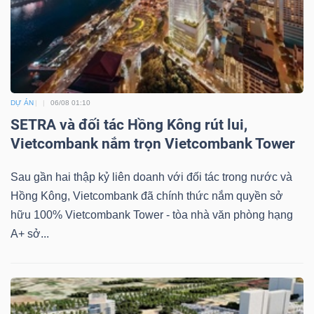
Dữ
liệu
tài
DỰ ÁN
06/08 01:10
SETRA và đối tác Hồng Kông rút lui,
chính
Vietcombank nắm trọn Vietcombank Tower
Sau gần hai thập kỷ liên doanh với đối tác trong nước và
Hồng Kông, Vietcombank đã chính thức nắm quyền sở
hữu 100% Vietcombank Tower - tòa nhà văn phòng hạng
A+ sở...