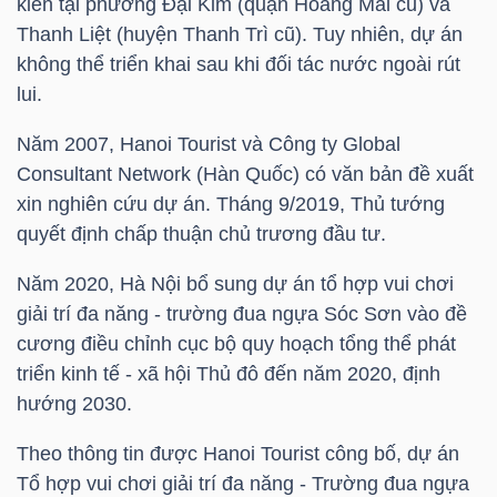
kiến tại phường Đại Kim (quận Hoàng Mai cũ) và
Thanh Liệt (huyện Thanh Trì cũ). Tuy nhiên, dự án
không thể triển khai sau khi đối tác nước ngoài rút
TRÁI
lui.
PHIẾU
Năm 2007, Hanoi Tourist và Công ty Global
Consultant Network (Hàn Quốc) có văn bản đề xuất
xin nghiên cứu dự án. Tháng 9/2019, Thủ tướng
CÔNG
quyết định chấp thuận chủ trương đầu tư.
CỤ
Năm 2020, Hà Nội bổ sung dự án tổ hợp vui chơi
ĐẦU
giải trí đa năng - trường đua ngựa Sóc Sơn vào đề
TƯ
cương điều chỉnh cục bộ quy hoạch tổng thể phát
triển kinh tế - xã hội Thủ đô đến năm 2020, định
hướng 2030.
TRUY
XUẤT
Theo thông tin được Hanoi Tourist công bố, dự án
Tổ hợp vui chơi giải trí đa năng - Trường đua ngựa
DỮ