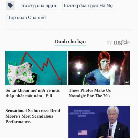
YẾU
Trường đua ngựa
trường đua ngựa Hà Nội
Tập đoàn Charmvit
TIÊU
DÙNG
THIẾT
YẾU
CHĂM
SÓC
SỨC
KHỎE