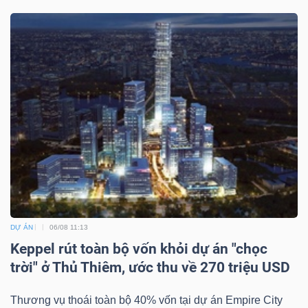
Bài
viết
của
tác
giả
(-)
Báo
cáo
phân
tích
DỰ ÁN
06/08 11:13
(-)
Keppel rút toàn bộ vốn khỏi dự án "chọc
trời" ở Thủ Thiêm, ước thu về 270 triệu USD
Thuật
Thương vụ thoái toàn bộ 40% vốn tại dự án Empire City