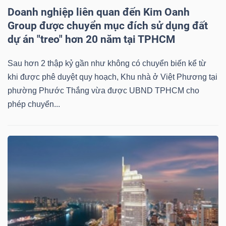
Doanh nghiệp liên quan đến Kim Oanh
Group được chuyển mục đích sử dụng đất
dự án "treo" hơn 20 năm tại TPHCM
Công
Sau hơn 2 thập kỷ gần như không có chuyển biến kể từ
cụ
khi được phê duyệt quy hoạch, Khu nhà ở Việt Phương tại
đầu
phường Phước Thắng vừa được UBND TPHCM cho
tư
phép chuyển...
Truyền
thông
tài
chính