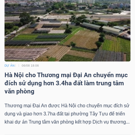
Mã
chứng
khoán
(-)
Tất cả
Cổ phiếu
Chỉ số
Chứng chỉ quỹ
Chứng 
Lãnh
DỰ ÁN
06/08 18:06
đạo
Hà Nội cho Thương mại Đại An chuyển mục
(-)
đích sử dụng hơn 3.4ha đất làm trung tâm
văn phòng
Tất cả
Người nội bộ
Người liên quan
Cổ đông lớn
Thương mại Đại An được Hà Nội cho chuyển mục đích sử
Tin
dụng và giao hơn 3.7ha đất tại phường Tây Tựu để triển
tức
khai dự án Trung tâm văn phòng kết hợp Dịch vụ thương...
(-)