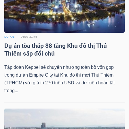
DỊCH
VỤ
TRUYỀN
THÔNG
DỰ ÁN
06/08 21:45
Dự án tòa tháp 88 tầng Khu đô thị Thủ
Thiêm sắp đổi chủ
TIỆN
Tập đoàn Keppel sẽ chuyển nhượng toàn bộ vốn góp
ÍCH
trong dự án Empire City tại Khu đô thị mới Thủ Thiêm
(TPHCM) với giá trị 270 triệu USD và dự kiến hoàn tất
trong...
BẤT
ĐỘNG
SẢN