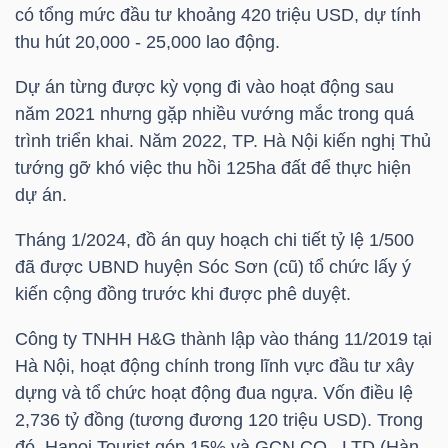
có tổng mức đầu tư khoảng 420
triệu USD
, dự tính
LIỆU
thu hút 20,000 - 25,000 lao động.
Ngành
Dự án từng được kỳ vọng đi vào hoạt động sau
(-)
năm 2021 nhưng gặp nhiều vướng mắc trong quá
trình triển khai. Năm 2022, TP. Hà Nội kiến nghị Thủ
VS-
tướng gỡ khó việc thu hồi 125ha đất để thực hiện
SECTOR
dự án.
Tháng 1/2024, đồ án quy hoạch chi tiết tỷ lệ 1/500
đã được UBND huyện Sóc Sơn (cũ) tổ chức lấy ý
kiến cộng đồng trước khi được phê duyệt.
NĂNG
Công ty TNHH H&G thành lập vào tháng 11/2019 tại
LƯỢNG
Hà Nội, hoạt động chính trong lĩnh vực đầu tư xây
dựng và tổ chức hoạt động đua ngựa. Vốn điều lệ
2,736 tỷ đồng (tương đương 120
triệu USD
). Trong
đó, Hanoi Tourist góp 15% và GCN CO., LTD (Hàn