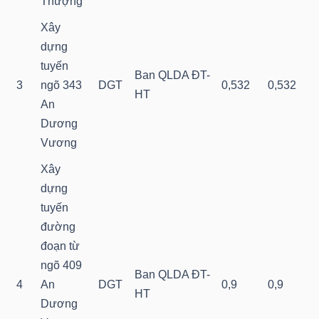
Thượng
Xây
dựng
TRÁI
tuyến
Ban QLDA ĐT-
PHIẾU
3
ngõ 343
DGT
0,532
0,532
HT
An
Dương
Vương
CÔNG
CỤ
Xây
ĐẦU
dựng
TƯ
tuyến
đường
đoạn từ
ngõ 409
TRUY
Ban QLDA ĐT-
4
An
DGT
0,9
0,9
XUẤT
HT
Dương
DỮ