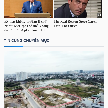
Công
cụ
TIN CÙNG CHUYÊN MỤC
đầu
tư
Truyền
thông
tài
chính