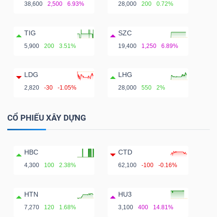
38,600
2,500
6.93%
28,000
200
0.72%
TIG
SZC
5,900
200
3.51%
19,400
1,250
6.89%
LDG
LHG
2,820
-30
-1.05%
28,000
550
2%
CỔ PHIẾU XÂY DỰNG
HBC
CTD
4,300
100
2.38%
62,100
-100
-0.16%
HTN
HU3
7,270
120
1.68%
3,100
400
14.81%