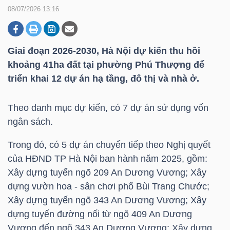
08/07/2026 13:16
DOANH
NGHIỆP
Giai đoạn 2026-2030, Hà Nội dự kiến thu hồi
khoảng 41ha đất tại phường Phú Thượng để
triển khai 12 dự án hạ tầng, đô thị và nhà ở.
BẤT
Theo danh mục dự kiến, có 7 dự án sử dụng vốn
ĐỘNG
ngân sách.
SẢN
Trong đó, có 5 dự án chuyển tiếp theo Nghị quyết
của HĐND TP Hà Nội ban hành năm 2025, gồm:
Xây dựng tuyến ngõ 209 An Dương Vương; Xây
TÀI
dựng vườn hoa - sân chơi phố Bùi Trang Chước;
CHÍNH
Xây dựng tuyến ngõ 343 An Dương Vương; Xây
dựng tuyến đường nối từ ngõ 409 An Dương
Vương đến ngõ 343 An Dương Vương; Xây dựng