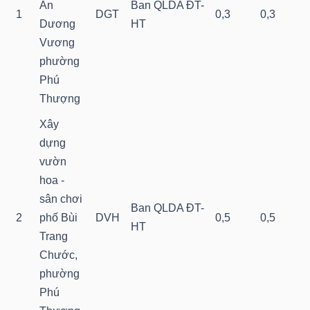
An
Ban QLDA ĐT-
1
DGT
0,3
0,3
Dương
HT
Vương
NGÀNH
phường
Phú
Thượng
DOANH
Xây
NGHIỆP
dựng
vườn
hoa -
CỔ
sân chơi
Ban QLDA ĐT-
PHIẾU
2
phố Bùi
DVH
0,5
0,5
HT
Trang
Chước,
phường
PHÁI
Phú
SINH