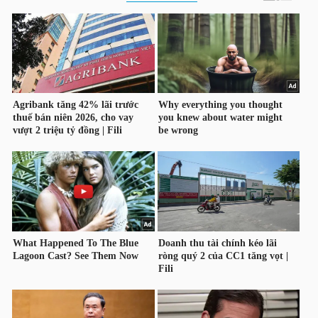
ngữ
(-)
Dịch
vụ
(-)
Đào
tạo
Sách
tài
chính