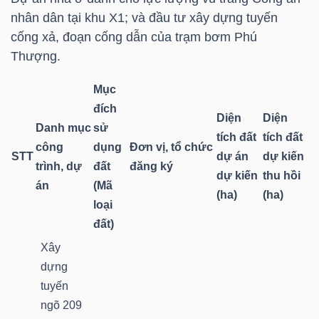
nhân dân tại khu X1; và đầu tư xây dựng tuyến
TÀI
cống xả, đoạn cống dẫn của trạm bơm Phú
CHÍNH
Thượng.
CÁ
Mục
NHÂN
đích
Diện
Diện
Danh mục
sử
tích đất
tích đất
công
dụng
Đơn vị, tổ chức
STT
dự án
dự kiến
PHÂN
trình, dự
đất
đăng ký
dự kiến
thu hồi
TÍCH
án
(Mã
(ha)
(ha)
VIETSTOCKFINANCE
loại
đất)
Xây
dựng
VĨ
tuyến
MÔ
ngõ 209