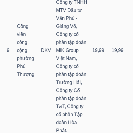
Công ty TNHH
MTV Đầu tư
Văn Phú -
Công
Giảng Võ,
TÀI
viên
Công ty cổ
CHÍNH
công
phần tập đoàn
9
cộng
DKV
MIK Group
19,99
19,99
phường
Việt Nam,
Phú
Công ty cổ
CÔNG
Thượng
phần tập đoàn
NGHỆ
Trường Hải,
THÔNG
Công ty Cổ
TIN
phần tập đoàn
T&T, Công ty
cổ phần Tập
đoàn Hòa
Phát.