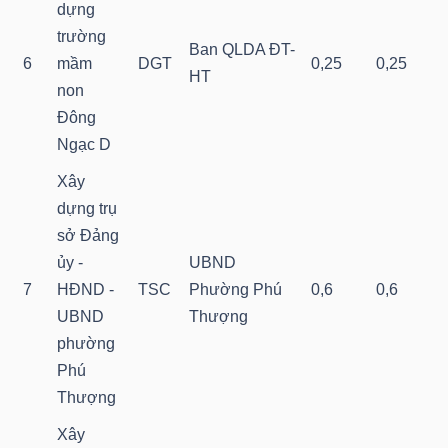
dựng
NGUYÊN
trường
VẬT
Ban QLDA ĐT-
6
mầm
DGT
0,25
0,25
LIỆU
HT
non
Đông
Ngạc D
Xây
CÔNG
dựng trụ
NGHIỆP
sở Đảng
ủy -
UBND
7
HĐND -
TSC
Phường Phú
0,6
0,6
UBND
Thượng
phường
TIÊU
Phú
DÙNG
Thượng
KHÔNG
THIẾT
Xây