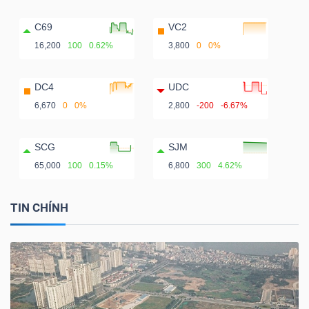
C69
VC2
16,200
100
0.62%
3,800
0
0%
DC4
UDC
6,670
0
0%
2,800
-200
-6.67%
SCG
SJM
65,000
100
0.15%
6,800
300
4.62%
TIN CHÍNH