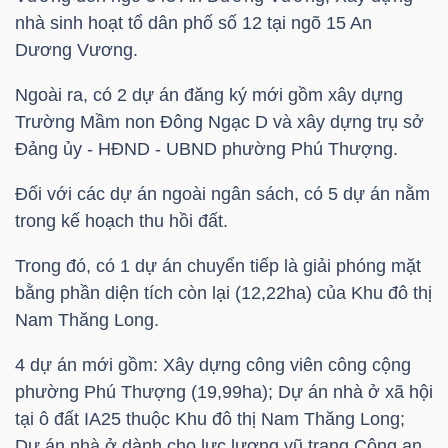
HÀNG
nhà sinh hoạt tổ dân phố số 12 tại ngõ 15 An
HÓA
Dương Vương.
Ngoài ra, có 2 dự án đăng ký mới gồm xây dựng
Trường Mầm non Đông Ngạc D và xây dựng trụ sở
KINH
Đảng ủy - HĐND - UBND phường Phú Thượng.
TẾ
Đối với các dự án ngoài ngân sách, có 5 dự án nằm
trong kế hoạch thu hồi đất.
THẾ
Trong đó, có 1 dự án chuyển tiếp là giải phóng mặt
GIỚI
bằng phần diện tích còn lại (12,22ha) của Khu đô thị
Nam Thăng Long.
4 dự án mới gồm: Xây dựng công viên công cộng
ĐÔNG
phường Phú Thượng (19,99ha); Dự án nhà ở xã hội
DƯƠNG
tại ô đất IA25 thuộc Khu đô thị Nam Thăng Long;
Dự án nhà ở dành cho lực lượng vũ trang Công an