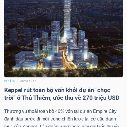
DỰ ÁN
06/08 11:13
Keppel rút toàn bộ vốn khỏi dự án "chọc
trời" ở Thủ Thiêm, ước thu về 270 triệu USD
Thương vụ thoái toàn bộ 40% vốn tại dự án Empire City
đánh dấu bước đi mới trong chiến lược tái cơ cấu danh
mục của Keppel. Tập đoàn Singapore này dự kiến thu về...