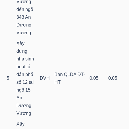
Vương
LIỆU
đến ngõ
343 An
Ngành
Dương
(-)
Vương
VS-
Xây
SECTOR
dựng
nhà sinh
hoạt tổ
dân phố
Ban QLDA ĐT-
5
DVH
0,05
0,05
số 12 tại
HT
ngõ 15
NĂNG
An
LƯỢNG
Dương
Vương
Xây