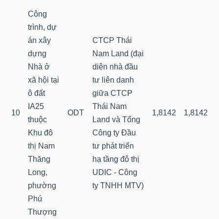
DỊCH
Công
VỤ
trình, dự
TRUYỀN
án xây
CTCP Thái
THÔNG
dựng
Nam Land (đại
Nhà ở
diện nhà đầu
xã hội tại
tư liên danh
ô đất
giữa CTCP
TIỆN
IA25
Thái Nam
10
ODT
1,8142
1,8142
ÍCH
thuộc
Land và Tổng
Khu đô
Công ty Đầu
thị Nam
tư phát triển
Thăng
hạ tầng đô thị
Long,
UDIC - Công
BẤT
phường
ty TNHH MTV)
ĐỘNG
Phú
SẢN
Thượng