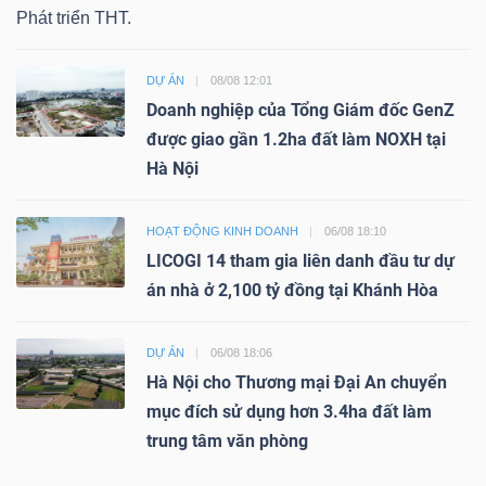
Phát triển THT.
DỰ ÁN
08/08 12:01
Doanh nghiệp của Tổng Giám đốc GenZ
được giao gần 1.2ha đất làm NOXH tại
Hà Nội
HOẠT ĐỘNG KINH DOANH
06/08 18:10
LICOGI 14 tham gia liên danh đầu tư dự
án nhà ở 2,100 tỷ đồng tại Khánh Hòa
DỰ ÁN
06/08 18:06
Hà Nội cho Thương mại Đại An chuyển
mục đích sử dụng hơn 3.4ha đất làm
trung tâm văn phòng