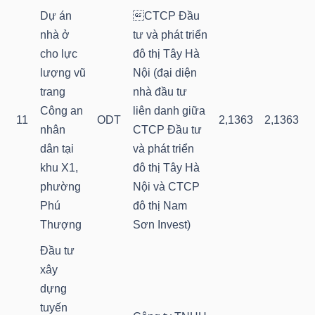
Dự án
CTCP Đầu
Mã
nhà ở
tư và phát triển
chứng
cho lực
đô thị Tây Hà
khoán
lượng vũ
Nội (đại diện
(-)
trang
nhà đầu tư
Tất cả
Cổ phiếu
Chỉ số
Chứng chỉ quỹ
Chứng 
Công an
liên danh giữa
11
ODT
2,1363
2,1363
nhân
CTCP Đầu tư
Lãnh
dân tại
và phát triển
đạo
khu X1,
đô thị Tây Hà
(-)
phường
Nội và CTCP
Phú
đô thị Nam
Tất cả
Người nội bộ
Người liên quan
Cổ đông lớn
Thượng
Sơn Invest)
Đầu tư
Tin
xây
tức
dựng
(-)
tuyến