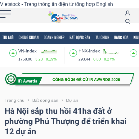
Vietstock - Trang thông tin điện tử tổng hợp
English
TIN MỚI
CHỨNG KHOÁN
DOANH NGHIỆP
BẤT ĐỘNG SẢN
TÀI CHÍNH
HÀNG HÓA
KIN
Tất cả
Tính năng
Ngành
Mã chứng khoán
Lãnh
VN-Index
HNX-Index
Tính
1768.06
3.28
0.19%
293.44
0.80
0.27%
năng
(-)
VIETSTOCK
Trang chủ
Bất động sản
Dự án
Hà Nội sắp thu hồi 41ha đất ở
phường Phú Thượng để triển khai
CHỨNG
12 dự án
KHOÁN