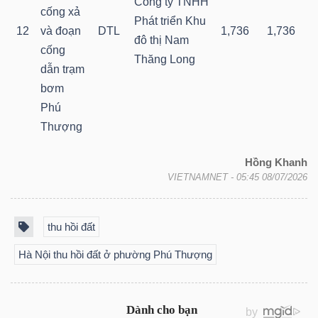
Công ty TNHH
cống xả
Phát triển Khu
Bài
12
và đoạn
DTL
1,736
1,736
đô thị Nam
viết
cống
Thăng Long
của
dẫn trạm
tác
bơm
giả
Phú
(-)
Thượng
Hồng Khanh
Báo
VIETNAMNET
- 05:45 08/07/2026
cáo
phân
thu hồi đất
tích
(-)
Hà Nội thu hồi đất ở phường Phú Thượng
Thuật