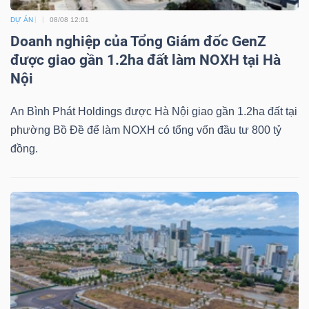
DỰ ÁN
08/08 12:01
Doanh nghiệp của Tổng Giám đốc GenZ
được giao gần 1.2ha đất làm NOXH tại Hà
Dữ
Nội
liệu
tài
An Bình Phát Holdings được Hà Nội giao gần 1.2ha đất tại
chính
phường Bồ Đề để làm NOXH có tổng vốn đầu tư 800 tỷ
đồng.