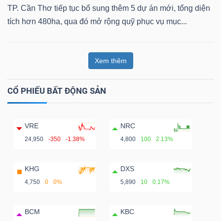
TP. Cần Thơ tiếp tục bổ sung thêm 5 dự án mới, tổng diện
tích hơn 480ha, qua đó mở rộng quỹ phục vụ mục...
Xem thêm
CỔ PHIẾU BẤT ĐỘNG SẢN
VRE
NRC
24,950
-350
-1.38%
4,800
100
2.13%
KHG
DXS
4,750
0
0%
5,890
10
0.17%
BCM
KBC