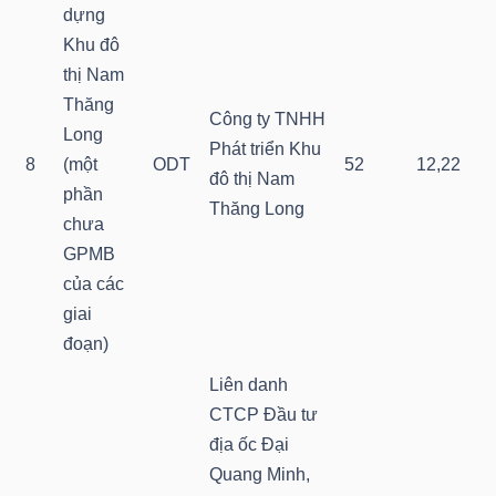
YẾU
dựng
Khu đô
thị Nam
Thăng
Công ty TNHH
Long
TIÊU
Phát triển Khu
8
(một
ODT
52
12,22
DÙNG
đô thị Nam
phần
THIẾT
Thăng Long
chưa
YẾU
GPMB
của các
giai
đoạn)
CHĂM
Liên danh
SÓC
CTCP Đầu tư
SỨC
địa ốc Đại
KHỎE
Quang Minh,