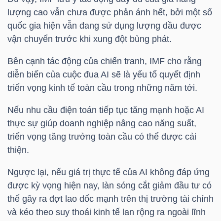
YẾU
lượng cao vẫn chưa được phản ánh hết, bởi một số
quốc gia hiện vẫn đang sử dụng lượng dầu được
vận chuyển trước khi xung đột bùng phát.
Bên cạnh tác động của chiến tranh, IMF cho rằng
TIÊU
diễn biến của cuộc đua AI sẽ là yếu tố quyết định
DÙNG
triển vọng kinh tế toàn cầu trong những năm tới.
THIẾT
YẾU
Nếu nhu cầu điện toán tiếp tục tăng mạnh hoặc AI
thực sự giúp doanh nghiệp nâng cao năng suất,
triển vọng tăng trưởng toàn cầu có thể được cải
thiện.
CHĂM
Ngược lại, nếu giá trị thực tế của AI không đáp ứng
SÓC
được kỳ vọng hiện nay, làn sóng cắt giảm đầu tư có
SỨC
thể gây ra đợt lao dốc mạnh trên thị trường tài chính
KHỎE
và kéo theo suy thoái kinh tế lan rộng ra ngoài lĩnh