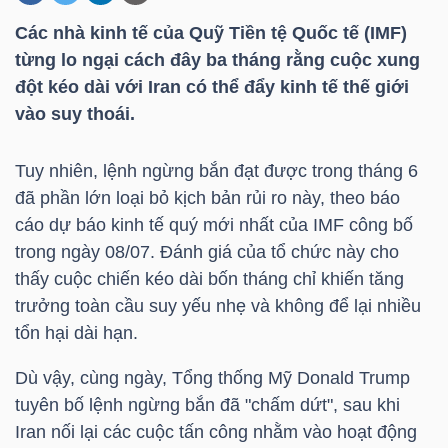
Các nhà kinh tế của Quỹ Tiền tệ Quốc tế (IMF)
từng lo ngại cách đây ba tháng rằng cuộc xung
DOANH
đột kéo dài với Iran có thể đẩy kinh tế thế giới
NGHIỆP
vào suy thoái.
Tuy nhiên, lệnh ngừng bắn đạt được trong tháng 6
BẤT
đã phần lớn loại bỏ kịch bản rủi ro này, theo báo
ĐỘNG
cáo dự báo kinh tế quý mới nhất của IMF công bố
SẢN
trong ngày 08/07. Đánh giá của tổ chức này cho
thấy cuộc chiến kéo dài bốn tháng chỉ khiến tăng
trưởng toàn cầu suy yếu nhẹ và không để lại nhiều
tổn hại dài hạn.
TÀI
CHÍNH
Dù vậy, cùng ngày, Tổng thống Mỹ Donald Trump
tuyên bố lệnh ngừng bắn đã "chấm dứt", sau khi
Iran nối lại các cuộc tấn công nhằm vào hoạt động