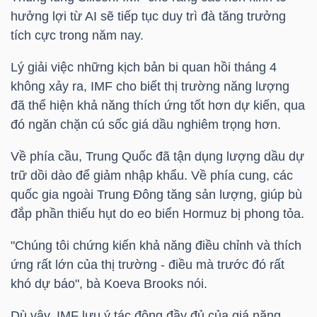
NGUYÊN
hưởng lợi từ AI sẽ tiếp tục duy trì đà tăng trưởng
VẬT
tích cực trong năm nay.
LIỆU
Lý giải việc những kịch bản bi quan hồi tháng 4
không xảy ra, IMF cho biết thị trường năng lượng
đã thể hiện khả năng thích ứng tốt hơn dự kiến, qua
đó ngăn chặn cú sốc giá dầu nghiêm trọng hơn.
CÔNG
Về phía cầu, Trung Quốc đã tận dụng lượng dầu dự
NGHIỆP
trữ dồi dào để giảm nhập khẩu. Về phía cung, các
quốc gia ngoài Trung Đông tăng sản lượng, giúp bù
đắp phần thiếu hụt do eo biển Hormuz bị phong tỏa.
TIÊU
"Chúng tôi chứng kiến khả năng điều chỉnh và thích
DÙNG
ứng rất lớn của thị trường - điều mà trước đó rất
khó dự báo", bà Koeva Brooks nói.
KHÔNG
THIẾT
Dù vậy, IMF lưu ý tác động đầy đủ của giá năng