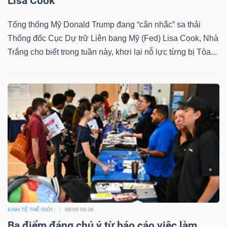
Lisa Cook
Tổng thống Mỹ Donald Trump đang “cân nhắc” sa thải
Thống đốc Cục Dự trữ Liên bang Mỹ (Fed) Lisa Cook, Nhà
Trắng cho biết trong tuần này, khơi lại nỗ lực từng bị Tòa...
Công
cụ
đầu
tư
Truyền
thông
tài
chính
KINH TẾ THẾ GIỚI
08/08 09:38
Ba điểm đáng chú ý từ báo cáo việc làm