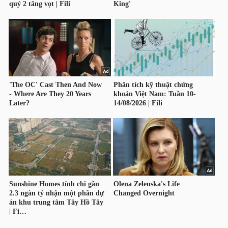
DỊCH
VỤ
TRUYỀN
THÔNG
TIỆN
ÍCH
BẤT
ĐỘNG
SẢN