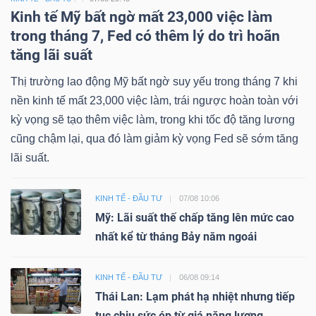
Kinh tế Mỹ bất ngờ mất 23,000 việc làm
trong tháng 7, Fed có thêm lý do trì hoãn
tăng lãi suất
Thị trường lao động Mỹ bất ngờ suy yếu trong tháng 7 khi
nền kinh tế mất 23,000 việc làm, trái ngược hoàn toàn với
kỳ vọng sẽ tạo thêm việc làm, trong khi tốc độ tăng lương
cũng chậm lại, qua đó làm giảm kỳ vọng Fed sẽ sớm tăng
lãi suất.
KINH TẾ - ĐẦU TƯ
07/08 10:06
Mỹ: Lãi suất thế chấp tăng lên mức cao
nhất kể từ tháng Bảy năm ngoái
KINH TẾ - ĐẦU TƯ
06/08 09:14
Thái Lan: Lạm phát hạ nhiệt nhưng tiếp
tục chịu sức ép từ giá năng lượng