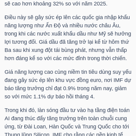
sẽ cao hơn khoảng 32% so với năm 2025.
LIỆU
Điều này sẽ gây sức ép lên các quốc gia nhập khẩu
Ngành
năng lượng như Ấn Độ và nhiều nước châu Âu,
(-)
trong khi các nước xuất khẩu dầu như Mỹ sẽ hưởng
lợi tương đối. Giá dầu đã tăng trở lại kể từ hôm thứ
VS-
Ba sau khi xung đột tái bùng phát, nhưng vẫn thấp
SECTOR
hơn đáng kể so với các mức đỉnh trong thời chiến.
Giá năng lượng cao cùng niềm tin tiêu dùng suy yếu
đang gây sức ép lên khu vực đồng euro, nơi IMF dự
báo tăng trưởng chỉ đạt 0.9% trong năm nay, giảm
NĂNG
so với mức 1.1% dự báo hồi tháng 4.
LƯỢNG
Trong khi đó, làn sóng đầu tư vào hạ tầng điện toán
AI đang thúc đẩy tăng trưởng trên toàn chuỗi cung
ứng, từ Đài Loan, Hàn Quốc và Trung Quốc cho tới
Thung lũng Silicon. IMF cho rằng các nền kinh tế