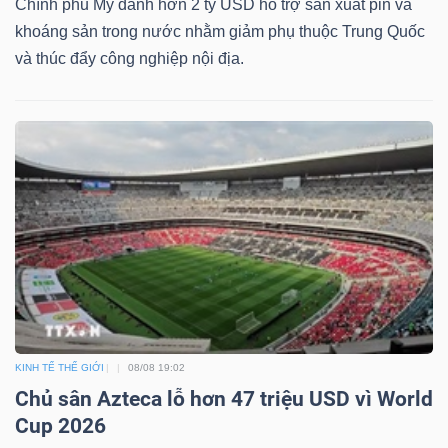
Chính phủ Mỹ dành hơn 2 tỷ USD hỗ trợ sản xuất pin và
khoáng sản trong nước nhằm giảm phụ thuộc Trung Quốc
Bài
và thúc đẩy công nghiệp nội địa.
viết
của
tác
giả
(-)
Báo
cáo
phân
tích
(-)
KINH TẾ THẾ GIỚI
08/08 19:02
Chủ sân Azteca lỗ hơn 47 triệu USD vì World
Thuật
Cup 2026