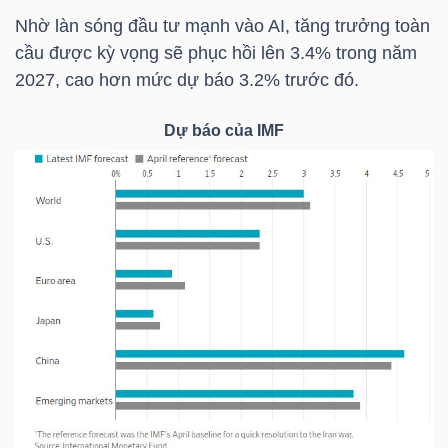
Nhờ làn sóng đầu tư mạnh vào AI, tăng trưởng toàn
cầu được kỳ vọng sẽ phục hồi lên 3.4% trong năm
NGÀNH
2027, cao hơn mức dự báo 3.2% trước đó.
Dự báo của IMF
DOANH
NGHIỆP
CỔ
PHIẾU
PHÁI
SINH