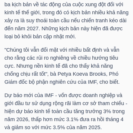
ba kịch bản về tác động của cuộc xung đột đối với
kinh tế thế giới, trong đó có kịch bản nhiều khả năng
TÀI
xảy ra là suy thoái toàn cầu nếu chiến tranh kéo dài
CHÍNH
đến năm 2027. Những kịch bản này hiện đã được
CÁ
loại bỏ khỏi bản cập nhật mới.
NHÂN
"Chúng tôi vẫn đối mặt với nhiều bất định và vẫn
cho rằng các rủi ro nghiêng về chiều hướng tiêu
cực. Nhưng nền kinh tế đã cho thấy khả năng
PHÂN
chống chịu rất tốt", bà Petya Koeva Brooks, Phó
TÍCH
Giám đốc bộ phận nghiên cứu của IMF, cho biết.
VIETSTOCKFINANCE
Dự báo mới của IMF - vốn được doanh nghiệp và
giới đầu tư sử dụng rộng rãi làm cơ sở tham chiếu -
hiện dự báo kinh tế toàn cầu tăng trưởng 3% trong
VĨ
năm 2026, thấp hơn mức 3.1% đưa ra hồi tháng 4
và giảm so với mức 3.5% của năm 2025.
MÔ