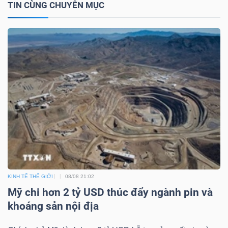
TIN CÙNG CHUYÊN MỤC
Mã
chứng
khoán
(-)
Tất cả
Cổ phiếu
Chỉ số
Chứng chỉ quỹ
Chứng 
Lãnh
đạo
(-)
Tất cả
Người nội bộ
Người liên quan
Cổ đông lớn
KINH TẾ THẾ GIỚI
08/08 21:02
Tin
Mỹ chi hơn 2 tỷ USD thúc đẩy ngành pin và
tức
khoáng sản nội địa
(-)