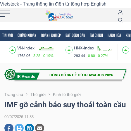
Vietstock - Trang thông tin điện tử tổng hợp
English
TIN MỚI
CHỨNG KHOÁN
DOANH NGHIỆP
BẤT ĐỘNG SẢN
TÀI CHÍNH
HÀNG HÓA
KIN
Tất cả
Tính năng
Ngành
Mã chứng khoán
Lãnh
VN-Index
HNX-Index
Tính
1768.06
3.28
0.19%
293.44
0.80
0.27%
năng
(-)
VIETSTOCK
Trang chủ
Thế giới
Kinh tế thế giới
IMF gỡ cảnh báo suy thoái toàn cầu
CHỨNG
09/07/2026 11:33
KHOÁN