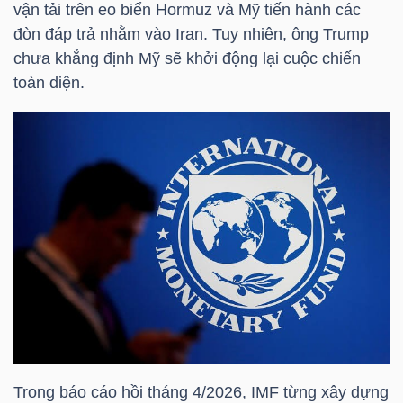
vận tải trên eo biển Hormuz và Mỹ tiến hành các
HÀNG
đòn đáp trả nhằm vào Iran. Tuy nhiên, ông Trump
HÓA
chưa khẳng định Mỹ sẽ khởi động lại cuộc chiến
toàn diện.
KINH
TẾ
THẾ
GIỚI
ĐÔNG
DƯƠNG
Trong báo cáo hồi tháng 4/2026, IMF từng xây dựng