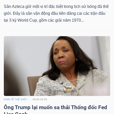
ngữ
Sân Azteca giữ một vị trí đặc biệt trong lịch sử bóng đá thế
(-)
giới. Đây là sân vận động đầu tiên đăng cai các trận đấu
tại 3 kỳ World Cup, gồm các giải năm 1970...
Dịch
vụ
(-)
Đào
tạo
Sách
KINH TẾ THẾ GIỚI
08/08 09:58
tài
Ông Trump lại muốn sa thải Thống đốc Fed
chính