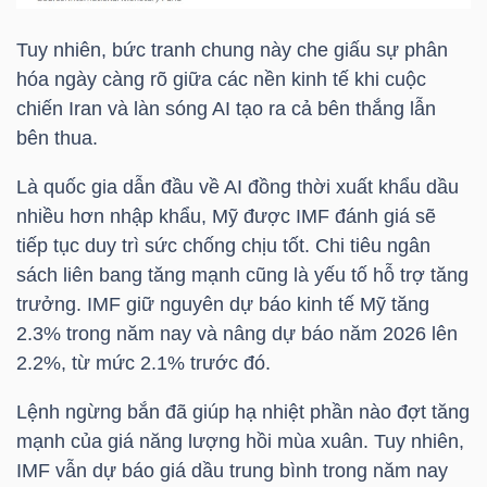
Tuy nhiên, bức tranh chung này che giấu sự phân
hóa ngày càng rõ giữa các nền kinh tế khi cuộc
TRÁI
chiến Iran và làn sóng AI tạo ra cả bên thắng lẫn
PHIẾU
bên thua.
Là quốc gia dẫn đầu về AI đồng thời xuất khẩu dầu
nhiều hơn nhập khẩu, Mỹ được IMF đánh giá sẽ
CÔNG
tiếp tục duy trì sức chống chịu tốt. Chi tiêu ngân
CỤ
sách liên bang tăng mạnh cũng là yếu tố hỗ trợ tăng
ĐẦU
trưởng. IMF giữ nguyên dự báo kinh tế Mỹ tăng
TƯ
2.3% trong năm nay và nâng dự báo năm 2026 lên
2.2%, từ mức 2.1% trước đó.
Lệnh ngừng bắn đã giúp hạ nhiệt phần nào đợt tăng
TRUY
mạnh của giá năng lượng hồi mùa xuân. Tuy nhiên,
XUẤT
IMF vẫn dự báo giá dầu trung bình trong năm nay
DỮ