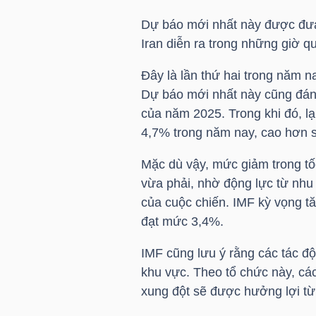
Dự báo mới nhất này được đưa 
TÀI
Iran diễn ra trong những giờ q
CHÍNH
CÁ
Đây là lần thứ hai trong năm n
NHÂN
Dự báo mới nhất này cũng đánh
của năm 2025. Trong khi đó, l
4,7% trong năm nay, cao hơn s
PHÂN
Mặc dù vậy, mức giảm trong tố
TÍCH
vừa phải, nhờ động lực từ nhu 
của cuộc chiến. IMF kỳ vọng t
VIETSTOCKFINANCE
đạt mức 3,4%.
IMF cũng lưu ý rằng các tác độ
khu vực. Theo tổ chức này, cá
VĨ
xung đột sẽ được hưởng lợi từ 
MÔ