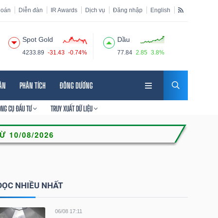
hoán
Diễn đàn
IR Awards
Dịch vụ
Đăng nhập
English
Spot Gold
Dầu
4233.89
-31.43
-0.74%
77.84
2.85
3.8%
HÂN
PHÂN TÍCH
ĐÔNG DƯƠNG
ÔNG CỤ ĐẦU TƯ
TRUY XUẤT DỮ LIỆU
ĐỌC NHIỀU NHẤT
06/08 17:11