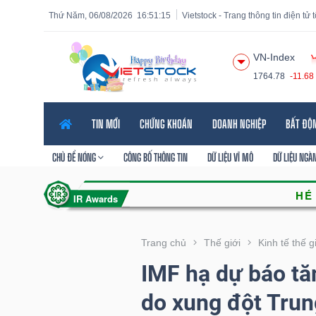
Thứ Năm, 06/08/2026
16:51:16
Vietstock - Trang thông tin điện tử
VN-Index
1764.78
-11.68
Tất cả
Tính năng
Ngành
Mã chứng khoán
Lãnh
TIN MỚI
CHỨNG KHOÁN
DOANH NGHIỆP
BẤT ĐỘ
Tính
năng
CHỦ ĐỀ NÓNG
CÔNG BỐ THÔNG TIN
DỮ LIỆU VĨ MÔ
DỮ LIỆU NGÀ
(-)
VIETSTOCK
Trang chủ
Thế giới
Kinh tế thế g
IMF hạ dự báo tă
CHỨNG
do xung đột Tru
KHOÁN