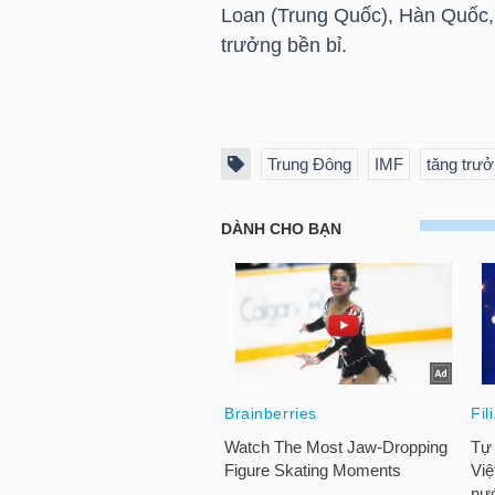
Loan (Trung Quốc), Hàn Quốc,
LIỆU
trưởng bền bỉ.
Ngành
(-)
VS-
Trung Đông
IMF
tăng trưở
SECTOR
NĂNG
LƯỢNG