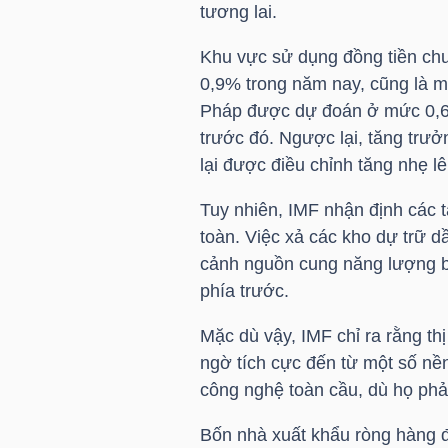
tương lai.
Khu vực sử dụng đồng tiền ch
TRÁI
0,9% trong năm nay, cũng là m
PHIẾU
Pháp được dự đoán ở mức 0,6%
trước đó. Ngược lại, tăng trưở
lại được điều chỉnh tăng nhẹ l
CÔNG
Tuy nhiên, IMF nhận định các 
CỤ
toàn. Việc xả các kho dự trữ d
ĐẦU
cảnh nguồn cung năng lượng b
TƯ
phía trước.
Mặc dù vậy, IMF chỉ ra rằng th
ngờ tích cực đến từ một số nền
TRUY
công nghệ toàn cầu, dù họ phả
XUẤT
Bốn nhà xuất khẩu ròng hàng 
DỮ