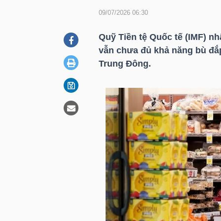
09/07/2026 06:30
DOANH
Quỹ Tiền tệ Quốc tế (IMF) nh
NGHIỆP
vẫn chưa đủ khả năng bù đắp
Trung Đông.
BẤT
ĐỘNG
SẢN
TÀI
CHÍNH