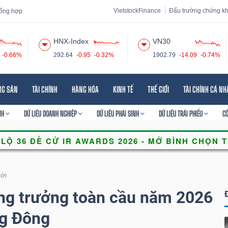
VietstockFinance
Đấu trường chứng k
 tổng hợp
HNX-Index
VN30
-0.66%
292.64
-0.95
-0.32%
1902.79
-14.09
-0.74%
 đạo
Tin tức
Báo cáo phân tích
Thuật ngữ
Dịch vụ
NG SẢN
TÀI CHÍNH
HÀNG HÓA
KINH TẾ
THẾ GIỚI
TÀI CHÍNH CÁ N
NH
DỮ LIỆU DOANH NGHIỆP
DỮ LIỆU PHÁI SINH
DỮ LIỆU TRÁI PHIẾU
C
iới
ng trưởng toàn cầu năm 2026
ng Đông