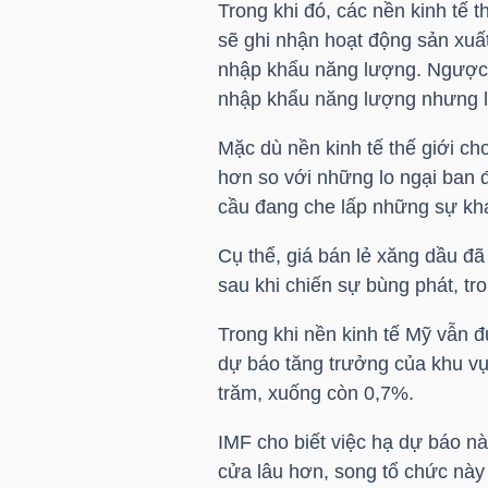
Trong khi đó, các nền kinh tế 
sẽ ghi nhận hoạt động sản xuấ
nhập khẩu năng lượng. Ngược l
NGÀNH
nhập khẩu năng lượng nhưng lại
Mặc dù nền kinh tế thế giới ch
hơn so với những lo ngại ban 
DOANH
cầu đang che lấp những sự khác
NGHIỆP
Cụ thể, giá bán lẻ xăng dầu đã
sau khi chiến sự bùng phát, tr
CỔ
Trong khi nền kinh tế Mỹ vẫn 
PHIẾU
dự báo tăng trưởng của khu vự
trăm, xuống còn 0,7%.
IMF cho biết việc hạ dự báo n
PHÁI
cửa lâu hơn, song tổ chức này
SINH