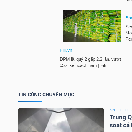
NGUYÊN
VẬT
LIỆU
CÔNG
NGHIỆP
TIN CÙNG CHUYÊN MỤC
TIÊU
DÙNG
KINH TẾ THẾ 
Trung Q
KHÔNG
soát cả
THIẾT