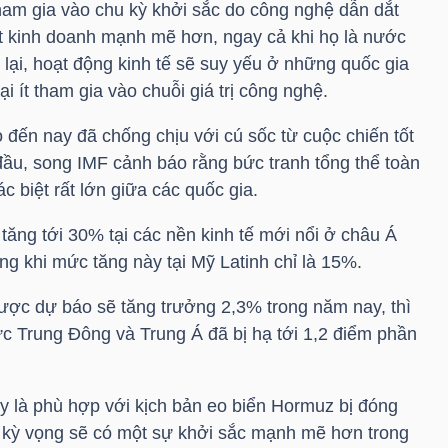
tham gia vào chu kỳ khởi sắc do công nghệ dẫn dắt
t kinh doanh mạnh mẽ hơn, ngay cả khi họ là nước
ại, hoạt động kinh tế sẽ suy yếu ở những quốc gia
 ít tham gia vào chuỗi giá trị công nghệ.
o đến nay đã chống chịu với cú sốc từ cuộc chiến tốt
đầu, song IMF cảnh báo rằng bức tranh tổng thể toàn
 biệt rất lớn giữa các quốc gia.
 tăng tới 30% tại các nền kinh tế mới nổi ở châu Á
ong khi mức tăng này tại Mỹ Latinh chỉ là 15%.
được dự báo sẽ tăng trưởng 2,3% trong năm nay, thì
c Trung Đông và Trung Á đã bị hạ tới 1,2 điểm phần
ày là phù hợp với kịch bản eo biển Hormuz bị đóng
 kỳ vọng sẽ có một sự khởi sắc mạnh mẽ hơn trong