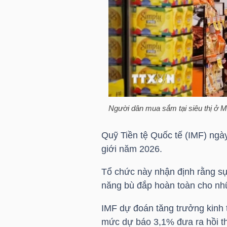
HÀNG
HÓA
KINH
TẾ
Người dân mua sắm tại siêu thị ở 
THẾ
Quỹ Tiền tệ Quốc tế (IMF) ngày
GIỚI
giới năm 2026.
Tổ chức này nhận định rằng sự
năng bù đắp hoàn toàn cho nhữ
ĐÔNG
DƯƠNG
IMF dự đoán tăng trưởng kinh 
mức dự báo 3,1% đưa ra hồi t