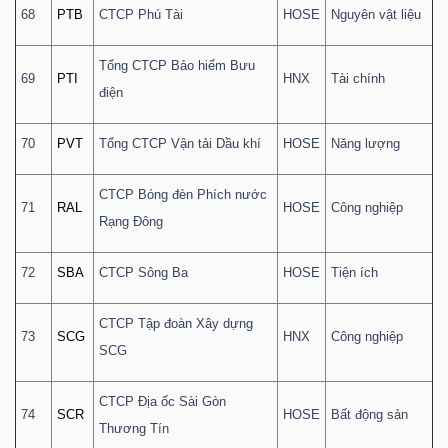
68
PTB
CTCP Phú Tài
HOSE
Nguyên vật liệu
Tổng CTCP Bảo hiểm Bưu
69
PTI
HNX
Tài chính
điện
70
PVT
Tổng CTCP Vận tải Dầu khí
HOSE
Năng lượng
CTCP Bóng đèn Phích nước
71
RAL
HOSE
Công nghiệp
Rạng Đông
72
SBA
CTCP Sông Ba
HOSE
Tiện ích
CTCP Tập đoàn Xây dựng
73
SCG
HNX
Công nghiệp
SCG
CTCP Địa ốc Sài Gòn
74
SCR
HOSE
Bất động sản
Thương Tín