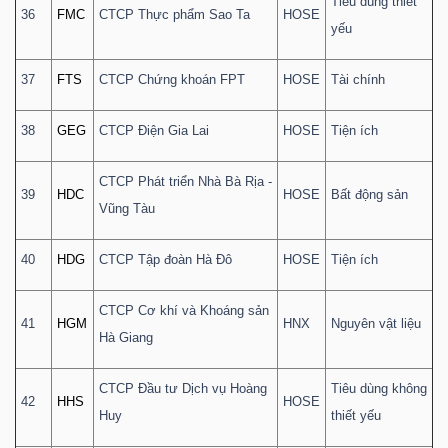
Tiêu dùng thiết
36
FMC
CTCP Thực phẩm Sao Ta
HOSE
yếu
37
FTS
CTCP Chứng khoán FPT
HOSE
Tài chính
38
GEG
CTCP Điện Gia Lai
HOSE
Tiện ích
CTCP Phát triển Nhà Bà Rịa -
39
HDC
HOSE
Bất động sản
Vũng Tàu
40
HDG
CTCP Tập đoàn Hà Đô
HOSE
Tiện ích
CTCP Cơ khí và Khoáng sản
41
HGM
HNX
Nguyên vật liệu
Hà Giang
CTCP Đầu tư Dịch vụ Hoàng
Tiêu dùng không
42
HHS
HOSE
Huy
thiết yếu