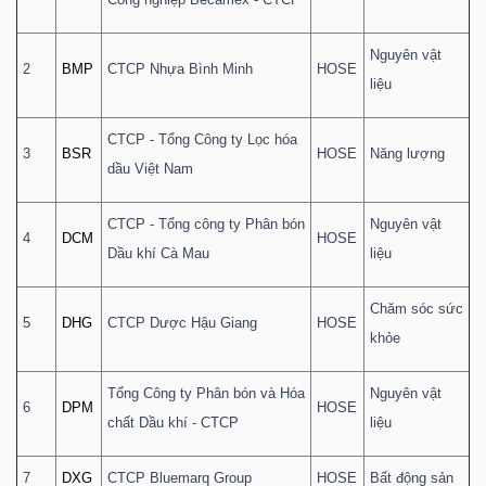
Nguyên vật
2
BMP
CTCP Nhựa Bình Minh
HOSE
liệu
Công
CTCP - Tổng Công ty Lọc hóa
3
BSR
HOSE
Năng lượng
cụ
dầu Việt Nam
đầu
tư
CTCP - Tổng công ty Phân bón
Nguyên vật
4
DCM
HOSE
Dầu khí Cà Mau
liệu
Chăm sóc sức
5
DHG
CTCP Dược Hậu Giang
HOSE
khỏe
Truyền
thông
Tổng Công ty Phân bón và Hóa
Nguyên vật
6
DPM
HOSE
tài
chất Dầu khí - CTCP
liệu
chính
7
DXG
CTCP Bluemarq Group
HOSE
Bất động sản