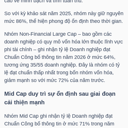
cao về minh bạch và tính tuân thủ.
LIỆU
So với kỳ khảo sát năm 2025, nhóm này giữ nguyên
Ngành
mức 86%, thể hiện phong độ ổn định theo thời gian.
(-)
Nhóm Non-Financial Large Cap – bao gồm các
VS-
doanh nghiệp có quy mô vốn hóa lớn thuộc lĩnh vực
SECTOR
phi tài chính – ghi nhận tỷ lệ Doanh nghiệp đạt
Chuẩn Công bố thông tin năm 2026 ở mức 64%,
tương ứng 35/55 doanh nghiệp. Đây là nhóm có tỷ
lệ đạt chuẩn thấp nhất trong bốn nhóm vốn hóa,
giảm mạnh so với mức 72% của năm trước.
NĂNG
Mid Cap duy trì sự ổn định sau giai đoạn
LƯỢNG
cải thiện mạnh
Nhóm Mid Cap ghi nhận tỷ lệ Doanh nghiệp đạt
Chuẩn Công bố thông tin ở mức 71% trong năm