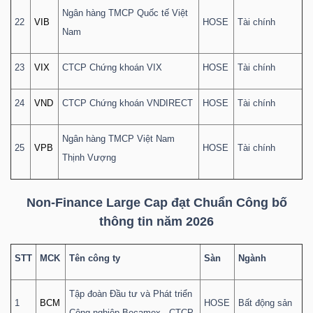
ngữ
Ngân hàng TMCP Quốc tế Việt
(-)
22
VIB
HOSE
Tài chính
Nam
Dịch
23
VIX
CTCP Chứng khoán VIX
HOSE
Tài chính
vụ
24
VND
CTCP Chứng khoán VNDIRECT
HOSE
Tài chính
(-)
Ngân hàng TMCP Việt Nam
25
VPB
HOSE
Tài chính
Thịnh Vượng
Đào
tạo
Non-Finance Large Cap đạt Chuẩn Công bố
thông tin năm 2026
STT
MCK
Tên công ty
Sàn
Ngành
Sách
tài
Tập đoàn Đầu tư và Phát triển
1
BCM
HOSE
Bất động sản
chính
Công nghiệp Becamex - CTCP