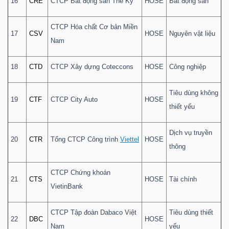
16
CRE
CTCP Bất động sản Thế Kỷ
HOSE
Bất động sản
CTCP Hóa chất Cơ bản Miền
17
CSV
HOSE
Nguyên vật liệu
Nam
18
CTD
CTCP Xây dựng Coteccons
HOSE
Công nghiệp
Tiêu dùng không
19
CTF
CTCP City Auto
HOSE
thiết yếu
Dịch vụ truyền
20
CTR
Tổng CTCP Công trình
Viettel
HOSE
thông
CTCP Chứng khoán
21
CTS
HOSE
Tài chính
VietinBank
CTCP Tập đoàn Dabaco Việt
Tiêu dùng thiết
22
DBC
HOSE
Nam
yếu