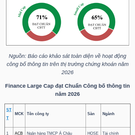
TÀI
CHÍNH
Nguồn: Báo cáo khảo sát toàn diện về hoạt động
công bố thông tin trên thị trường chứng khoán năm
2026
CÔNG
NGHỆ
Finance Large Cap đạt Chuẩn Công bố thông tin
THÔNG
năm 2026
TIN
ST
MCK
Tên công ty
Sàn
Ngành
T
1
ACB
Ngân hàng TMCP Á Châu
HOSE
Tài chính