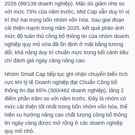
2026 (99/139 doanh nghiệp). Mặc dù giảm nhẹ so
NGUYÊN
với mức 73% của năm trước, Mid Cap vẫn duy trì vị
VẬT
trí thứ hai trong bốn nhóm vốn hóa. Sau giai đoạn
LIỆU
cải thiện mạnh trong năm 2025, kết quả phản ánh
mức độ tuân thủ công bố thông tin của nhóm doanh
nghiệp quy mô vừa đã ổn định ở mặt bằng tương
đối, khả năng duy trì chuẩn mực trong bối cảnh tiêu
CÔNG
chí đánh giá ngày càng nâng cao.
NGHIỆP
Nhóm Small Cap tiếp tục ghi nhận chuyển biến tích
cực khi tỷ lệ Doanh nghiệp đạt Chuẩn Công bố
thông tin đạt 65% (300/462 doanh nghiệp), tăng 2
điểm phần trăm so với năm trước. Đây là nhóm có
TIÊU
mức cải thiện tốt nhất trong bốn nhóm vốn hóa, thể
DÙNG
hiện xu hướng nâng cao chất lượng công bố thông
KHÔNG
tin ngày càng được mở rộng ở các doanh nghiệp
THIẾT
quy mô nhỏ.