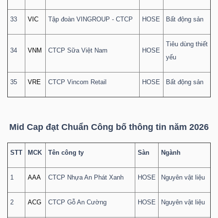
33
VIC
Tập đoàn VINGROUP - CTCP
HOSE
Bất động sản
Tiêu dùng thiết
34
VNM
CTCP Sữa Việt Nam
HOSE
yếu
35
VRE
CTCP Vincom Retail
HOSE
Bất động sản
Mid Cap đạt Chuẩn Công bố thông tin năm 2026
STT
MCK
Tên công ty
Sàn
Ngành
1
AAA
CTCP Nhựa An Phát Xanh
HOSE
Nguyên vật liệu
2
ACG
CTCP Gỗ An Cường
HOSE
Nguyên vật liệu