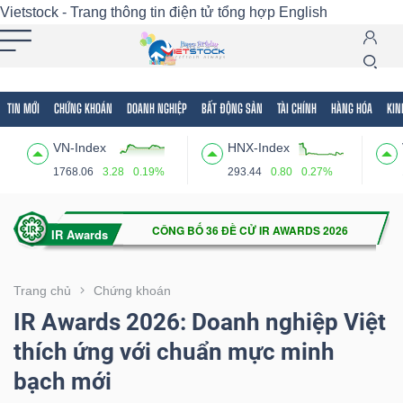
Vietstock - Trang thông tin điện tử tổng hợp
English
TIN MỚI
CHỨNG KHOÁN
DOANH NGHIỆP
BẤT ĐỘNG SẢN
TÀI CHÍNH
HÀNG HÓA
KIN
Tất cả
Tính năng
Ngành
Mã chứng khoán
Lãnh
VN-Index
HNX-Index
Tính
1768.06
3.28
0.19%
293.44
0.80
0.27%
năng
(-)
VIETSTOCK
Trang chủ
Chứng khoán
IR Awards 2026: Doanh nghiệp Việt
thích ứng với chuẩn mực minh
CHỨNG
bạch mới
KHOÁN