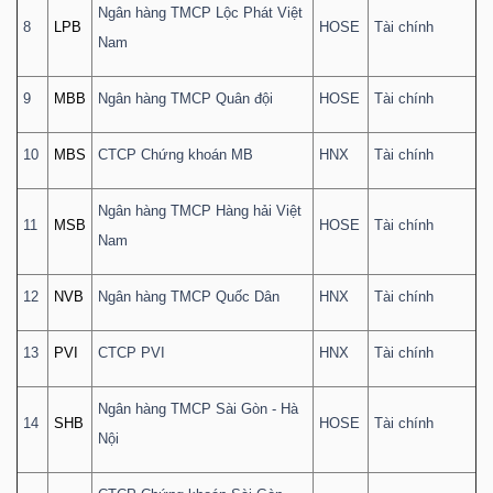
Ngân hàng TMCP Lộc Phát Việt
Mã
8
LPB
HOSE
Tài chính
Nam
chứng
khoán
9
MBB
Ngân hàng TMCP Quân đội
HOSE
Tài chính
(-)
10
MBS
CTCP Chứng khoán MB
HNX
Tài chính
Tất cả
Cổ phiếu
Chỉ số
Chứng chỉ quỹ
Chứng 
Ngân hàng TMCP Hàng hải Việt
11
MSB
HOSE
Tài chính
Lãnh
Nam
đạo
(-)
12
NVB
Ngân hàng TMCP Quốc Dân
HNX
Tài chính
Tất cả
Người nội bộ
Người liên quan
Cổ đông lớn
13
PVI
CTCP PVI
HNX
Tài chính
Tin
Ngân hàng TMCP Sài Gòn - Hà
14
SHB
HOSE
Tài chính
tức
Nội
(-)