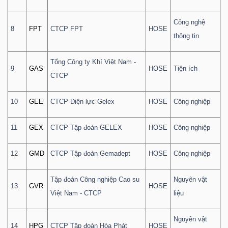
Công nghệ
8
FPT
CTCP FPT
HOSE
thông tin
Dữ
liệu
Tổng Công ty Khí Việt Nam -
9
GAS
HOSE
Tiện ích
tài
CTCP
chính
10
GEE
CTCP Điện lực Gelex
HOSE
Công nghiệp
11
GEX
CTCP Tập đoàn GELEX
HOSE
Công nghiệp
12
GMD
CTCP Tập đoàn Gemadept
HOSE
Công nghiệp
Tập đoàn Công nghiệp Cao su
Nguyên vật
13
GVR
HOSE
Việt Nam - CTCP
liệu
Nguyên vật
14
HPG
CTCP Tập đoàn Hòa Phát
HOSE