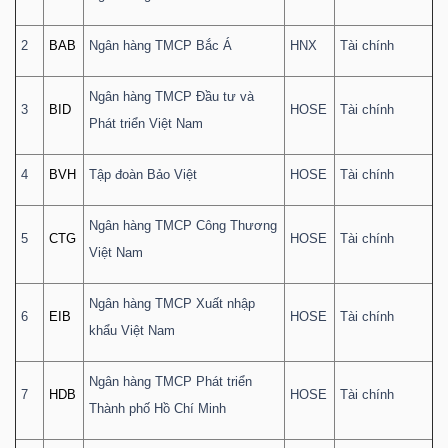
DỊCH
VỤ
2
BAB
Ngân hàng TMCP Bắc Á
HNX
Tài chính
TRUYỀN
THÔNG
Ngân hàng TMCP Đầu tư và
3
BID
HOSE
Tài chính
Phát triển Việt Nam
4
BVH
Tập đoàn Bảo Việt
HOSE
Tài chính
TIỆN
Ngân hàng TMCP Công Thương
ÍCH
5
CTG
HOSE
Tài chính
Việt Nam
Ngân hàng TMCP Xuất nhập
6
EIB
HOSE
Tài chính
khẩu Việt Nam
BẤT
Ngân hàng TMCP Phát triển
ĐỘNG
7
HDB
HOSE
Tài chính
Thành phố Hồ Chí Minh
SẢN