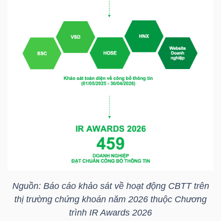
NGÀNH
DOANH
NGHIỆP
CỔ
PHIẾU
Nguồn: Báo cáo khảo sát về hoạt động CBTT trên
thị trường chứng khoán năm 2026 thuộc Chương
PHÁI
trình IR Awards 2026
SINH