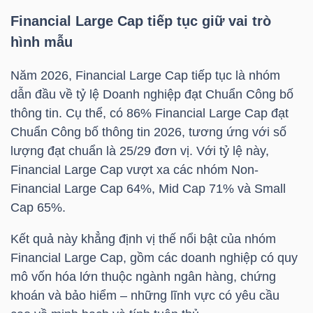
Financial Large Cap tiếp tục giữ vai trò
hình mẫu
TRÁI
Năm 2026, Financial Large Cap tiếp tục là nhóm
PHIẾU
dẫn đầu về tỷ lệ Doanh nghiệp đạt Chuẩn Công bố
thông tin. Cụ thể, có 86% Financial Large Cap đạt
Chuẩn Công bố thông tin 2026, tương ứng với số
CÔNG
lượng đạt chuẩn là 25/29 đơn vị. Với tỷ lệ này,
CỤ
Financial Large Cap vượt xa các nhóm Non-
ĐẦU
Financial Large Cap 64%, Mid Cap 71% và Small
TƯ
Cap 65%.
Kết quả này khẳng định vị thế nổi bật của nhóm
Financial Large Cap, gồm các doanh nghiệp có quy
TRUY
mô vốn hóa lớn thuộc ngành ngân hàng, chứng
XUẤT
khoán và bảo hiểm – những lĩnh vực có yêu cầu
DỮ