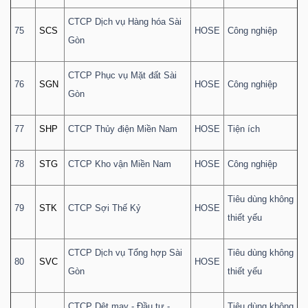
CTCP Dịch vụ Hàng hóa Sài
75
SCS
HOSE
Công nghiệp
Gòn
CTCP Phục vụ Mặt đất Sài
76
SGN
HOSE
Công nghiệp
Gòn
77
SHP
CTCP Thủy điện Miền Nam
HOSE
Tiện ích
78
STG
CTCP Kho vận Miền Nam
HOSE
Công nghiệp
Tiêu dùng không
79
STK
CTCP Sợi Thế Kỷ
HOSE
thiết yếu
CTCP Dịch vụ Tổng hợp Sài
Tiêu dùng không
80
SVC
HOSE
Gòn
thiết yếu
CTCP Dệt may - Đầu tư -
Tiêu dùng không