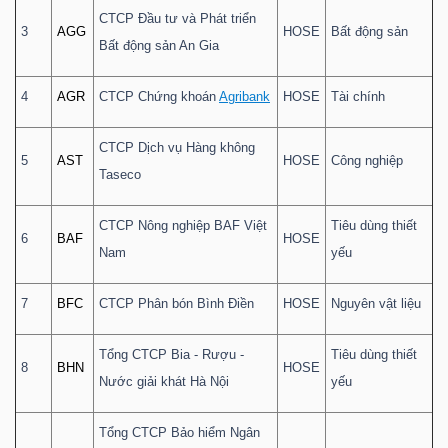
CTCP Đầu tư và Phát triển
3
AGG
HOSE
Bất động sản
Bất động sản An Gia
4
AGR
CTCP Chứng khoán
Agribank
HOSE
Tài chính
CTCP Dịch vụ Hàng không
5
AST
HOSE
Công nghiệp
Taseco
CTCP Nông nghiệp BAF Việt
Tiêu dùng thiết
6
BAF
HOSE
Nam
yếu
7
BFC
CTCP Phân bón Bình Điền
HOSE
Nguyên vật liệu
Tổng CTCP Bia - Rượu -
Tiêu dùng thiết
8
BHN
HOSE
Nước giải khát Hà Nội
yếu
Tổng CTCP Bảo hiểm Ngân