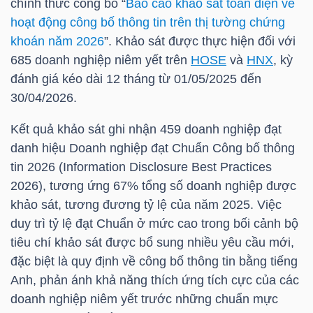
chính thức công bố “
Báo cáo khảo sát toàn diện về
HÀNG
hoạt động công bố thông tin trên thị tường chứng
HÓA
khoán năm 2026
”. Khảo sát được thực hiện đối với
685 doanh nghiệp niêm yết trên
HOSE
và
HNX
, kỳ
đánh giá kéo dài 12 tháng từ 01/05/2025 đến
KINH
30/04/2026.
TẾ
Kết quả khảo sát ghi nhận 459 doanh nghiệp đạt
danh hiệu Doanh nghiệp đạt Chuẩn Công bố thông
tin 2026 (Information Disclosure Best Practices
THẾ
2026), tương ứng 67% tổng số doanh nghiệp được
GIỚI
khảo sát, tương đương tỷ lệ của năm 2025. Việc
duy trì tỷ lệ đạt Chuẩn ở mức cao trong bối cảnh bộ
tiêu chí khảo sát được bổ sung nhiều yêu cầu mới,
đặc biệt là quy định về công bố thông tin bằng tiếng
ĐÔNG
Anh, phản ánh khả năng thích ứng tích cực của các
DƯƠNG
doanh nghiệp niêm yết trước những chuẩn mực