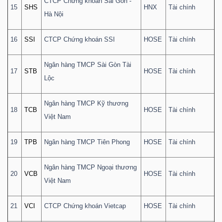
CTCP Chứng khoán Sài Gòn -
15
SHS
HNX
Tài chính
Hà Nội
Bài
viết
16
SSI
CTCP Chứng khoán SSI
HOSE
Tài chính
của
tác
Ngân hàng TMCP Sài Gòn Tài
17
STB
HOSE
Tài chính
giả
Lộc
(-)
Ngân hàng TMCP Kỹ thương
18
TCB
HOSE
Tài chính
Việt Nam
Báo
cáo
19
TPB
Ngân hàng TMCP Tiên Phong
HOSE
Tài chính
phân
tích
Ngân hàng TMCP Ngoại thương
(-)
20
VCB
HOSE
Tài chính
Việt Nam
21
VCI
CTCP Chứng khoán Vietcap
HOSE
Tài chính
Thuật