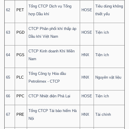
Tổng CTCP Dịch vụ Tổng
Tiêu dùng không
62
PET
HOSE
hợp Dầu khí
thiết yếu
CTCP Phân phối khí thấp áp
63
PGD
HOSE
Tiện ích
Dầu khí Việt Nam
CTCP Kinh doanh Khí Miền
64
PGS
HNX
Tiện ích
Nam
Tổng Công ty Hóa dầu
65
PLC
HNX
Nguyên vật liệu
Petrolimex - CTCP
66
PPC
CTCP Nhiệt điện Phả Lại
HOSE
Tiện ích
Tổng CTCP Tái bảo hiểm Hà
67
PRE
HNX
Tài chính
Nội