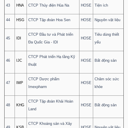
43
HNA
CTCP Thủy điện Hủa Na
HOSE
Tiện ích
44
HSG
CTCP Tập đoàn Hoa Sen
HOSE
Nguyên vật liệu
CTCP Đầu tư và Phát triển
Tiêu dùng thiết
45
IDI
HOSE
Đa Quốc Gia - IDI
yếu
CTCP Phát triển Hạ tầng Kỹ
46
IJC
HOSE
Bất động sản
thuật
CTCP Dược phẩm
Chăm sóc sức
47
IMP
HOSE
Imexpharm
khỏe
CTCP Tập đoàn Khải Hoàn
48
KHG
HOSE
Bất động sản
Land
CTCP Khoáng sản và Xây
49
KSB
HOSE
Nguyên vật liệu