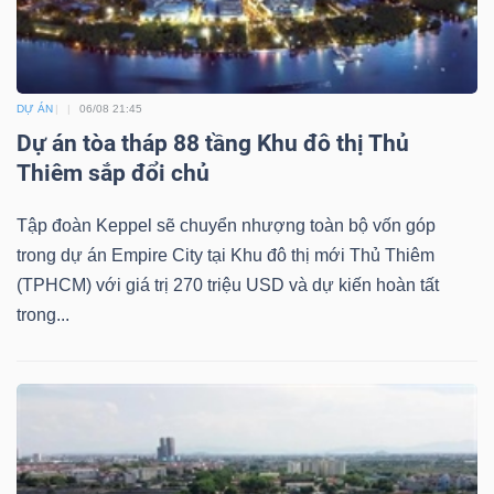
DỰ ÁN
06/08 21:45
Công
Dự án tòa tháp 88 tầng Khu đô thị Thủ
cụ
Thiêm sắp đổi chủ
đầu
tư
Tập đoàn Keppel sẽ chuyển nhượng toàn bộ vốn góp
trong dự án Empire City tại Khu đô thị mới Thủ Thiêm
(TPHCM) với giá trị 270 triệu USD và dự kiến hoàn tất
trong...
Truyền
thông
tài
chính