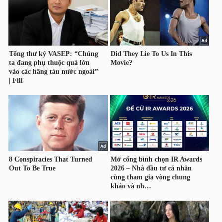
DỊCH
VỤ
TRUYỀN
THÔNG
TIỆN
ÍCH
BẤT
ĐỘNG
SẢN