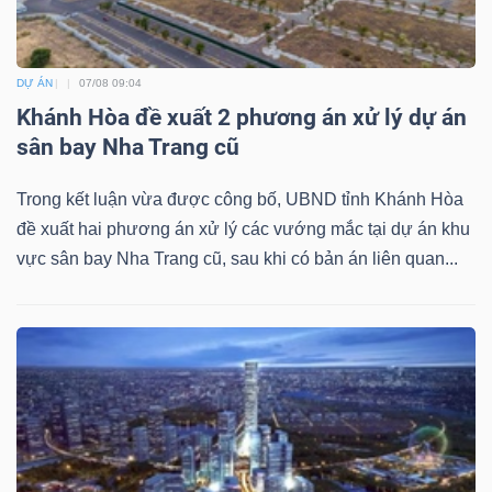
ngữ
(-)
DỰ ÁN
07/08 09:04
Dịch
Khánh Hòa đề xuất 2 phương án xử lý dự án
vụ
sân bay Nha Trang cũ
(-)
Trong kết luận vừa được công bố, UBND tỉnh Khánh Hòa
đề xuất hai phương án xử lý các vướng mắc tại dự án khu
Đào
vực sân bay Nha Trang cũ, sau khi có bản án liên quan...
tạo
Sách
tài
chính