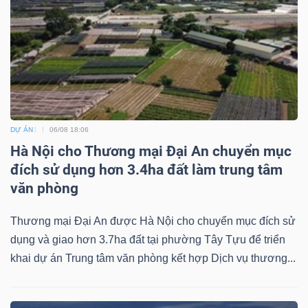
Dữ
liệu
tài
chính
DỰ ÁN
06/08 18:06
Hà Nội cho Thương mại Đại An chuyển mục
đích sử dụng hơn 3.4ha đất làm trung tâm
văn phòng
Thương mại Đại An được Hà Nội cho chuyển mục đích sử
dụng và giao hơn 3.7ha đất tại phường Tây Tựu để triển
khai dự án Trung tâm văn phòng kết hợp Dịch vụ thương...