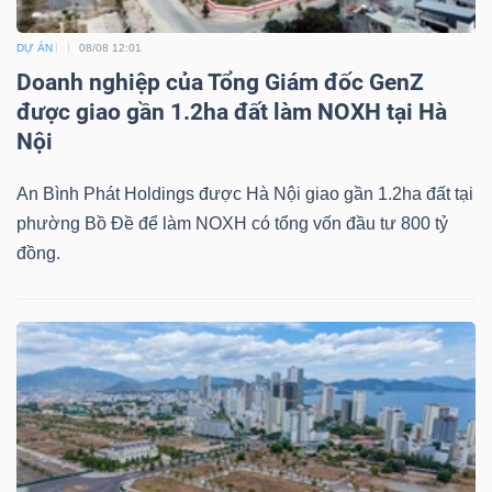
Bài
DỰ ÁN
08/08 12:01
viết
Doanh nghiệp của Tổng Giám đốc GenZ
của
được giao gần 1.2ha đất làm NOXH tại Hà
tác
Nội
giả
(-)
An Bình Phát Holdings được Hà Nội giao gần 1.2ha đất tại
phường Bồ Đề để làm NOXH có tổng vốn đầu tư 800 tỷ
đồng.
Báo
cáo
phân
tích
(-)
Thuật