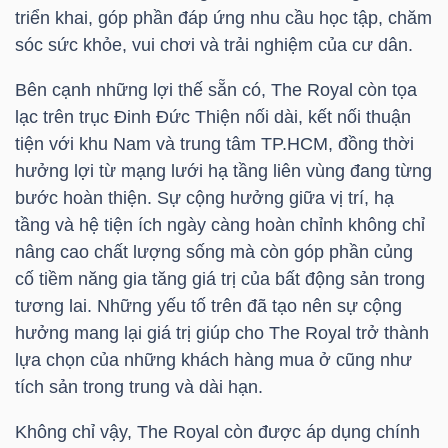
YẾU
triển khai, góp phần đáp ứng nhu cầu học tập, chăm
sóc sức khỏe, vui chơi và trải nghiệm của cư dân.
Bên cạnh những lợi thế sẵn có, The Royal còn tọa
lạc trên trục Đinh Đức Thiện nối dài, kết nối thuận
TIÊU
tiện với khu Nam và trung tâm
TP.HCM
, đồng thời
DÙNG
hưởng lợi từ mạng lưới hạ tầng liên vùng đang từng
THIẾT
bước hoàn thiện. Sự cộng hưởng giữa vị trí, hạ
YẾU
tầng và hệ tiện ích ngày càng hoàn chỉnh không chỉ
nâng cao chất lượng sống mà còn góp phần củng
cố tiềm năng gia tăng giá trị của bất động sản trong
tương lai. Những yếu tố trên đã tạo nên sự cộng
hưởng mang lại giá trị giúp cho The Royal trở thành
CHĂM
lựa chọn của những khách hàng mua ở cũng như
SÓC
tích sản trong trung và dài hạn.
SỨC
KHỎE
Không chỉ vậy, The Royal còn được áp dụng chính