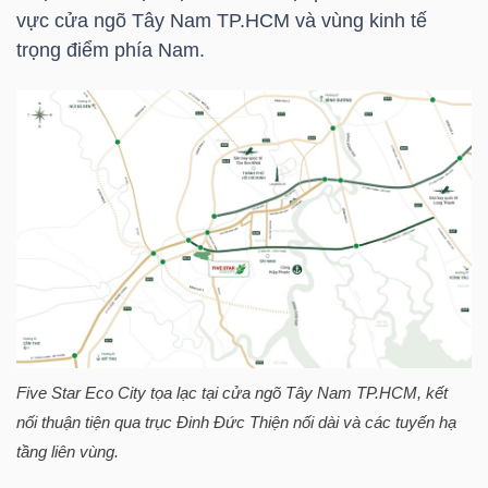
vực cửa ngõ Tây Nam
TP.HCM
và vùng kinh tế
trọng điểm phía Nam.
TÀI
CHÍNH
CÁ
NHÂN
PHÂN
TÍCH
VIETSTOCKFINANCE
Five Star Eco City tọa lạc tại cửa ngõ Tây Nam
TP.HCM
, kết
nối thuận tiện qua trục Đinh Đức Thiện nối dài và các tuyến hạ
VĨ
tầng liên vùng.
MÔ