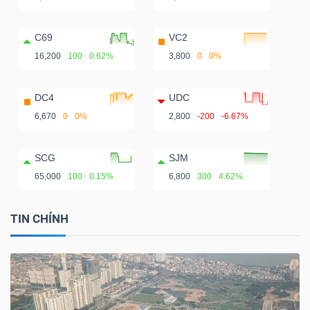
C69
VC2
16,200
100
0.62%
3,800
0
0%
DC4
UDC
6,670
0
0%
2,800
-200
-6.67%
SCG
SJM
65,000
100
0.15%
6,800
300
4.62%
TIN CHÍNH