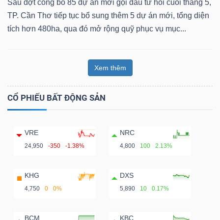
Sau đợt công bố 85 dự án mời gọi đầu tư hồi cuối tháng 5,
TP. Cần Thơ tiếp tục bổ sung thêm 5 dự án mới, tổng diện
tích hơn 480ha, qua đó mở rộng quỹ phục vụ mục...
Xem thêm
CỔ PHIẾU BẤT ĐỘNG SẢN
VRE
NRC
24,950
-350
-1.38%
4,800
100
2.13%
KHG
DXS
4,750
0
0%
5,890
10
0.17%
BCM
KBC