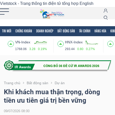
Vietstock - Trang thông tin điện tử tổng hợp
English
TIN MỚI
CHỨNG KHOÁN
DOANH NGHIỆP
BẤT ĐỘNG SẢN
TÀI CHÍNH
HÀNG HÓA
KIN
Tất cả
Tính năng
Ngành
Mã chứng khoán
Lãnh
VN-Index
HNX-Index
Tính
1768.06
3.28
0.19%
293.44
0.80
0.27%
năng
(-)
VIETSTOCK
Trang chủ
Bất động sản
Dự án
Khi khách mua thận trọng, dòng
tiền ưu tiên giá trị bền vững
CHỨNG
KHOÁN
09/07/2026 08:00