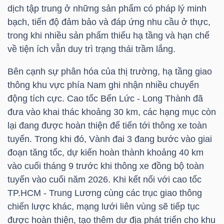
HÀNG
dịch tập trung ở những sản phẩm có pháp lý minh
HÓA
bạch, tiến độ đảm bảo và đáp ứng nhu cầu ở thực,
trong khi nhiều sản phẩm thiếu hạ tầng và hạn chế
về tiện ích vẫn duy trì trạng thái trầm lắng.
KINH
Bên cạnh sự phân hóa của thị trường, hạ tầng giao
TẾ
thông khu vực phía Nam ghi nhận nhiều chuyển
động tích cực. Cao tốc Bến Lức - Long Thành đã
đưa vào khai thác khoảng 30 km, các hạng mục còn
lại đang được hoàn thiện để tiến tới thông xe toàn
THẾ
tuyến. Trong khi đó, Vành đai 3 đang bước vào giai
GIỚI
đoạn tăng tốc, dự kiến hoàn thành khoảng 40 km
vào cuối tháng 9 trước khi thông xe đồng bộ toàn
tuyến vào cuối năm 2026. Khi kết nối với cao tốc
ĐÔNG
TP.HCM
- Trung Lương cùng các trục giao thông
DƯƠNG
chiến lược khác, mạng lưới liên vùng sẽ tiếp tục
được hoàn thiện, tạo thêm dư địa phát triển cho khu