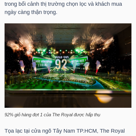
trong bối cảnh thị trường chọn lọc và khách mua
ngày càng thận trọng.
TRÁI
PHIẾU
CÔNG
CỤ
ĐẦU
TƯ
TRUY
92% giỏ hàng đợt 1 của The Royal được hấp thụ
XUẤT
Tọa lạc tại cửa ngõ Tây Nam
TP.HCM
, The Royal
DỮ