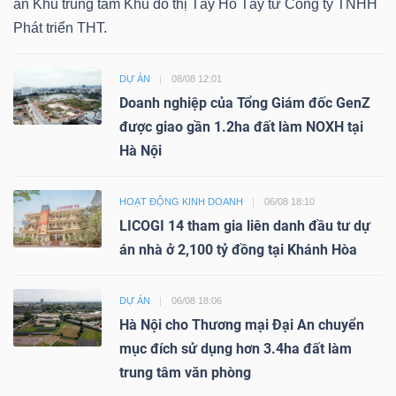
án Khu trung tâm Khu đô thị Tây Hồ Tây từ Công ty TNHH
Phát triển THT.
DỰ ÁN
08/08 12:01
Doanh nghiệp của Tổng Giám đốc GenZ
được giao gần 1.2ha đất làm NOXH tại
Hà Nội
HOẠT ĐỘNG KINH DOANH
06/08 18:10
LICOGI 14 tham gia liên danh đầu tư dự
án nhà ở 2,100 tỷ đồng tại Khánh Hòa
DỰ ÁN
06/08 18:06
Hà Nội cho Thương mại Đại An chuyển
mục đích sử dụng hơn 3.4ha đất làm
trung tâm văn phòng