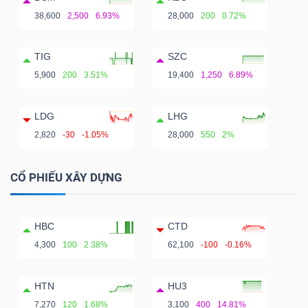
38,600
2,500
6.93%
28,000
200
0.72%
TIG
SZC
5,900
200
3.51%
19,400
1,250
6.89%
LDG
LHG
2,820
-30
-1.05%
28,000
550
2%
CỔ PHIẾU XÂY DỰNG
HBC
CTD
4,300
100
2.38%
62,100
-100
-0.16%
HTN
HU3
7,270
120
1.68%
3,100
400
14.81%