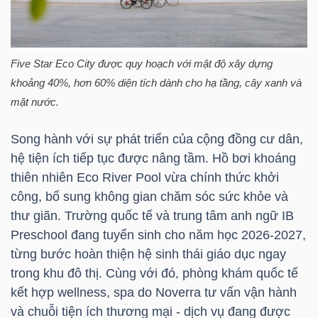
NGUYÊN
VẬT
LIỆU
Five Star Eco City được quy hoạch với mật độ xây dựng
khoảng 40%, hơn 60% diện tích dành cho hạ tầng, cây xanh và
mặt nước.
CÔNG
Song hành với sự phát triển của cộng đồng cư dân,
hệ tiện ích tiếp tục được nâng tầm. Hồ bơi khoáng
NGHIỆP
thiên nhiên Eco River Pool vừa chính thức khởi
công, bổ sung không gian chăm sóc sức khỏe và
thư giãn. Trường quốc tế và trung tâm anh ngữ IB
Preschool đang tuyển sinh cho năm học 2026-2027,
TIÊU
từng bước hoàn thiện hệ sinh thái giáo dục ngay
DÙNG
trong khu đô thị. Cùng với đó, phòng khám quốc tế
KHÔNG
kết hợp wellness, spa do Noverra tư vấn vận hành
THIẾT
và chuỗi tiện ích thương mại - dịch vụ đang được