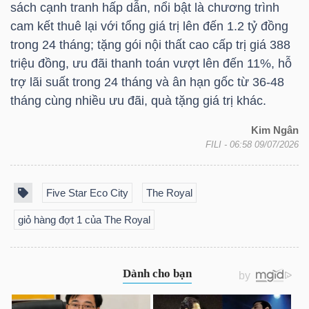
sách cạnh tranh hấp dẫn, nổi bật là chương trình
cam kết thuê lại với tổng giá trị lên đến 1.2 tỷ đồng
trong 24 tháng; tặng gói nội thất cao cấp trị giá 388
triệu đồng, ưu đãi thanh toán vượt lên đến 11%, hỗ
TÀI
trợ lãi suất trong 24 tháng và ân hạn gốc từ 36-48
CHÍNH
tháng cùng nhiều ưu đãi, quà tặng giá trị khác.
Kim Ngân
FILI
- 06:58 09/07/2026
CÔNG
NGHỆ
Five Star Eco City
The Royal
THÔNG
giỏ hàng đợt 1 của The Royal
TIN