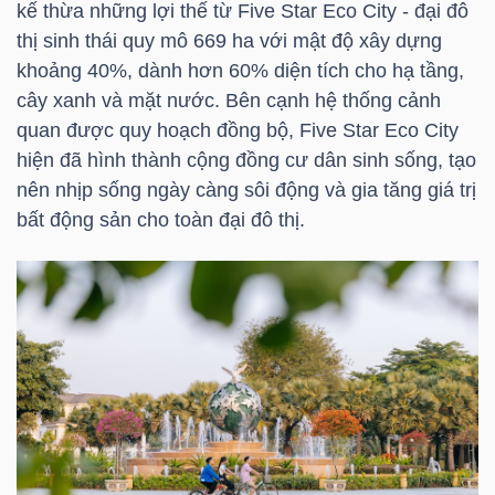
kế thừa những lợi thế từ Five Star Eco City - đại đô
LIỆU
thị sinh thái quy mô 669 ha với mật độ xây dựng
khoảng 40%, dành hơn 60% diện tích cho hạ tầng,
Ngành
cây xanh và mặt nước. Bên cạnh hệ thống cảnh
(-)
quan được quy hoạch đồng bộ, Five Star Eco City
hiện đã hình thành cộng đồng cư dân sinh sống, tạo
VS-
nên nhịp sống ngày càng sôi động và gia tăng giá trị
SECTOR
bất động sản cho toàn đại đô thị.
NĂNG
LƯỢNG