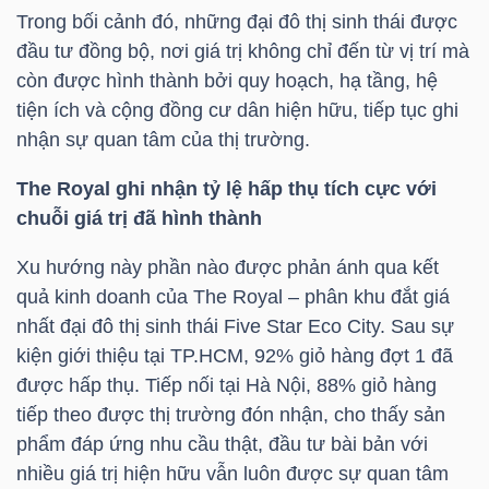
Trong bối cảnh đó, những đại đô thị sinh thái được
đầu tư đồng bộ, nơi giá trị không chỉ đến từ vị trí mà
còn được hình thành bởi quy hoạch, hạ tầng, hệ
NGÀNH
tiện ích và cộng đồng cư dân hiện hữu, tiếp tục ghi
nhận sự quan tâm của thị trường.
DOANH
The Royal ghi nhận tỷ lệ hấp thụ tích cực với
NGHIỆP
chuỗi giá trị đã hình thành
Xu hướng này phần nào được phản ánh qua kết
quả kinh doanh của The Royal – phân khu đắt giá
CỔ
nhất đại đô thị sinh thái Five Star Eco City. Sau sự
PHIẾU
kiện giới thiệu tại
TP.HCM
, 92% giỏ hàng đợt 1 đã
được hấp thụ. Tiếp nối tại Hà Nội, 88% giỏ hàng
tiếp theo được thị trường đón nhận, cho thấy sản
phẩm đáp ứng nhu cầu thật, đầu tư bài bản với
PHÁI
nhiều giá trị hiện hữu vẫn luôn được sự quan tâm
SINH