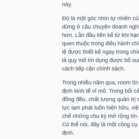
này.
TÀI
Đó là một góc nhìn tự nhiên củ
CHÍNH
dừng ở câu chuyện doanh nghiệ
CÁ
hơn. Lần đầu tiên kể từ khi hạ
NHÂN
quen thuộc trong điều hành chí
lệ được thiết kế ngay trong ch
là quy mô tín dụng được bổ sun
cách tiếp cận chính sách.
PHÂN
TÍCH
Trong nhiều năm qua, room tín
VIETSTOCKFINANCE
định kinh tế vĩ mô. Trong bối c
đồng đều, chất lượng quản trị 
lực lạm phát luôn hiện hữu, vi
chế những chu kỳ mở rộng tín 
VĨ
Có thể nói, đây là một công cụ
định.
MÔ