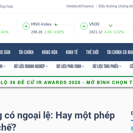
VietstockFinance
Đấu trường chứng k
 tổng hợp
HNX-Index
VN30
0.41%
296.28
2.69
0.92%
1921.12
4.24
0.22%
 đạo
Tin tức
Báo cáo phân tích
Thuật ngữ
Dịch vụ
NG SẢN
TÀI CHÍNH
HÀNG HÓA
KINH TẾ
THẾ GIỚI
TÀI CHÍNH CÁ N
NH
DỮ LIỆU DOANH NGHIỆP
DỮ LIỆU PHÁI SINH
DỮ LIỆU TRÁI PHIẾU
C
g có ngoại lệ: Hay một phép
chế?