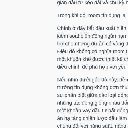
gian đầu tư kéo dài và chu kỳ
Trong khi đó, room tín dụng lạ
TRÁI
Chính ở đây bắt đầu xuất hiệ
PHIẾU
kiểm soát biến động ngắn hạn 
trợ cho những dự án có vòng đờ
Điều đó không có nghĩa room tí
CÔNG
một khuôn khổ được thiết kế c
CỤ
điều chỉnh để phù hợp với yêu 
ĐẦU
Nếu nhìn dưới góc độ này, đề 
TƯ
trưởng tín dụng không đơn thuầ
sự phân biệt giữa các loại dòn
những tác động giống nhau đối 
TRUY
một khoản vay đầu tư bất độn
XUẤT
án hạ tầng chiến lược đều làm
DỮ
chúng đối với năng suất, năng 