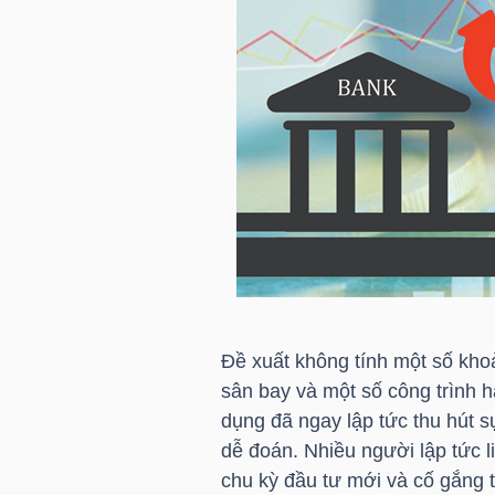
HÀNG
HÓA
KINH
TẾ
THẾ
GIỚI
Đề xuất không tính một số kho
sân bay và một số công trình 
ĐÔNG
dụng đã ngay lập tức thu hút s
DƯƠNG
dễ đoán. Nhiều người lập tức 
chu kỳ đầu tư mới và cố gắng t