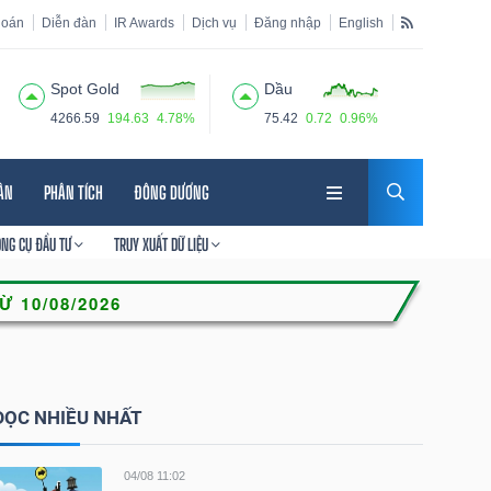
hoán
Diễn đàn
IR Awards
Dịch vụ
Đăng nhập
English
Spot Gold
Dầu
4266.59
194.63
4.78%
75.42
0.72
0.96%
HÂN
PHÂN TÍCH
ĐÔNG DƯƠNG
ÔNG CỤ ĐẦU TƯ
TRUY XUẤT DỮ LIỆU
ĐỌC NHIỀU NHẤT
04/08 11:02