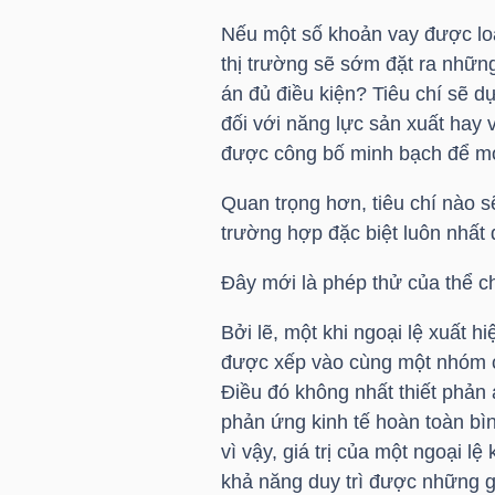
NGUYÊN
Nếu một số khoản vay được loại
VẬT
thị trường sẽ sớm đặt ra nhữn
LIỆU
án đủ điều kiện? Tiêu chí sẽ d
đối với năng lực sản xuất hay v
được công bố minh bạch để mọ
Quan trọng hơn, tiêu chí nào 
CÔNG
trường hợp đặc biệt luôn nhất 
NGHIỆP
Đây mới là phép thử của thể c
Bởi lẽ, một khi ngoại lệ xuất
được xếp vào cùng một nhóm ch
TIÊU
Điều đó không nhất thiết phản
DÙNG
phản ứng kinh tế hoàn toàn bì
KHÔNG
vì vậy, giá trị của một ngoại l
THIẾT
khả năng duy trì được những gi