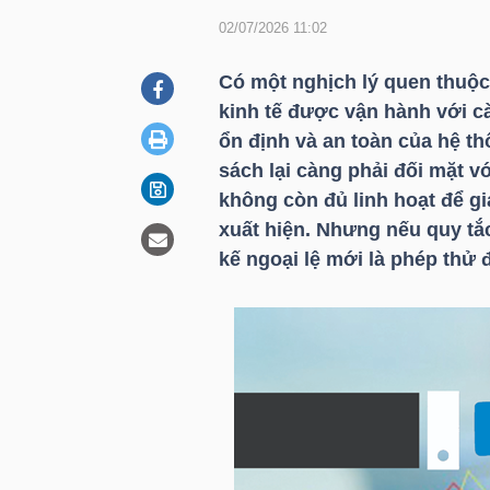
02/07/2026 11:02
DOANH
Có một nghịch lý quen thuộc
NGHIỆP
kinh tế được vận hành với c
ổn định và an toàn của hệ th
sách lại càng phải đối mặt 
không còn đủ linh hoạt để giả
BẤT
xuất hiện. Nhưng nếu quy tắc
ĐỘNG
kế ngoại lệ mới là phép thử 
SẢN
TÀI
CHÍNH