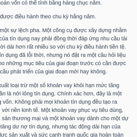
 hoàn vốn có thể tính bằng hàng chục năm.
i được điều hành theo chu kỳ hằng năm.
n một sự lệch pha. Một công cụ được xây dựng nhằm
của tín dụng nay phải đồng thời đáp ứng nhu cầu tài
i dài hơn rất nhiều so với chu kỳ điều hành tiền tệ.
n dụng đã lỗi thời, nhưng nó đặt ra một câu hỏi liệu
ho những mục tiêu của giai đoạn trước có cần được
cầu phát triển của giai đoạn mới hay không.
xuất loại trừ một số khoản vay khỏi hạn mức tăng
n là nới lỏng tín dụng. Chính xác hơn, đây là một
g vốn. Không phải mọi khoản tín dụng đều tạo ra
với nền kinh tế. Một khoản vay phục vụ tiêu dùng,
g sản thương mại và một khoản vay dành cho một dự
 tăng dư nợ tín dụng, nhưng tác động dài hạn của
lực sản xuất và sức cạnh tranh quốc gia hoàn toàn