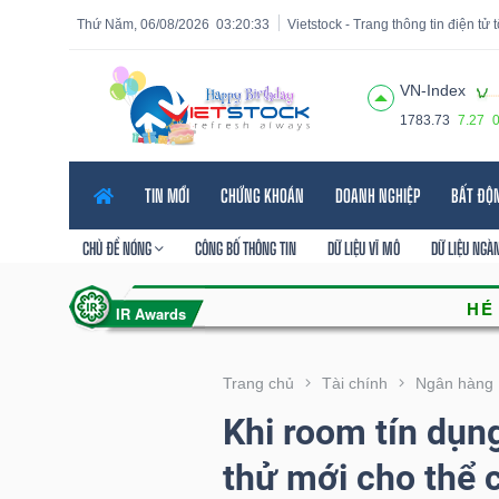
Thứ Năm, 06/08/2026
03:20:35
Vietstock - Trang thông tin điện tử
VN-Index
1783.73
7.27
Tất cả
Tính năng
Ngành
Mã chứng khoán
Lãnh
TIN MỚI
CHỨNG KHOÁN
DOANH NGHIỆP
BẤT ĐỘ
Tính
năng
CHỦ ĐỀ NÓNG
CÔNG BỐ THÔNG TIN
DỮ LIỆU VĨ MÔ
DỮ LIỆU NGÀ
(-)
VIETSTOCK
Trang chủ
Tài chính
Ngân hàng
Khi room tín dụn
CHỨNG
thử mới cho thể 
KHOÁN