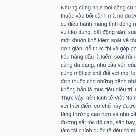
Nhưng cũng như mọi công cụ c
thuộc vào bối cảnh mà nó đượ
NGÀNH
cụ điều hành mang tính đồng n
vụ tiêu dùng, bất động sản, xu
một khuôn khổ kiểm soát về tố
đơn giản, dễ thực thi và góp p
DOANH
tiêu hàng đầu là kiểm soát rủi 
NGHIỆP
càng đa dạng, nhu cầu vốn của
cùng một cơ chế đối với mọi lo
đơn thuốc cho những bệnh nhâ
CỔ
không hẳn là mục tiêu điều trị
PHIẾU
Thực vậy, nền kinh tế Việt Na
với thời điểm cơ chế này được
tăng trưởng cao hơn và nhu cầ
đường sắt tốc độ cao, sân bay,
PHÁI
tâm tài chính quốc tế đều có m
SINH