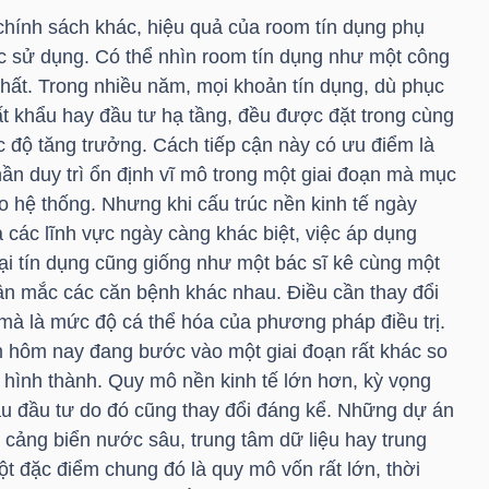
hính sách khác, hiệu quả của room tín dụng phụ
c sử dụng. Có thể nhìn room tín dụng như một công
hất. Trong nhiều năm, mọi khoản tín dụng, dù phục
ất khẩu hay đầu tư hạ tầng, đều được đặt trong cùng
c độ tăng trưởng. Cách tiếp cận này có ưu điểm là
hần duy trì ổn định vĩ mô trong một giai đoạn mà mục
ro hệ thống. Nhưng khi cấu trúc nền kinh tế ngày
 các lĩnh vực ngày càng khác biệt, việc áp dụng
ại tín dụng cũng giống như một bác sĩ kê cùng một
n mắc các căn bệnh khác nhau. Điều cần thay đổi
, mà là mức độ cá thể hóa của phương pháp điều trị.
m hôm nay đang bước vào một giai đoạn rất khác so
 hình thành. Quy mô nền kinh tế lớn hơn, kỳ vọng
u đầu tư do đó cũng thay đổi đáng kể. Những dự án
 cảng biển nước sâu, trung tâm dữ liệu hay trung
ột đặc điểm chung đó là quy mô vốn rất lớn, thời