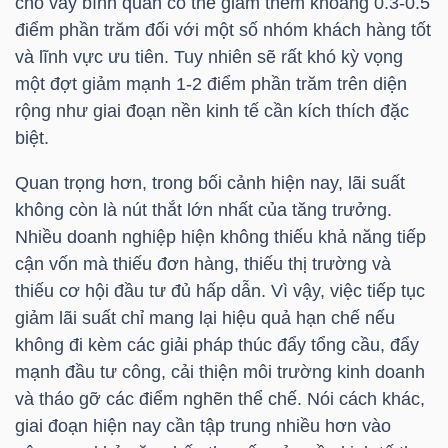
cho vay bình quân có thể giảm thêm khoảng 0.3-0.5
điểm phần trăm đối với một số nhóm khách hàng tốt
và lĩnh vực ưu tiên. Tuy nhiên sẽ rất khó kỳ vọng
một đợt giảm mạnh 1-2 điểm phần trăm trên diện
TÀI
rộng như giai đoạn nền kinh tế cần kích thích đặc
CHÍNH
biệt.
Quan trọng hơn, trong bối cảnh hiện nay, lãi suất
không còn là nút thắt lớn nhất của tăng trưởng.
Nhiều doanh nghiệp hiện không thiếu khả năng tiếp
CÔNG
cận vốn mà thiếu đơn hàng, thiếu thị trường và
NGHỆ
thiếu cơ hội đầu tư đủ hấp dẫn. Vì vậy, việc tiếp tục
THÔNG
giảm lãi suất chỉ mang lại hiệu quả hạn chế nếu
TIN
không đi kèm các giải pháp thúc đẩy tổng cầu, đẩy
mạnh đầu tư công, cải thiện môi trường kinh doanh
và tháo gỡ các điểm nghẽn thể chế. Nói cách khác,
giai đoạn hiện nay cần tập trung nhiều hơn vào