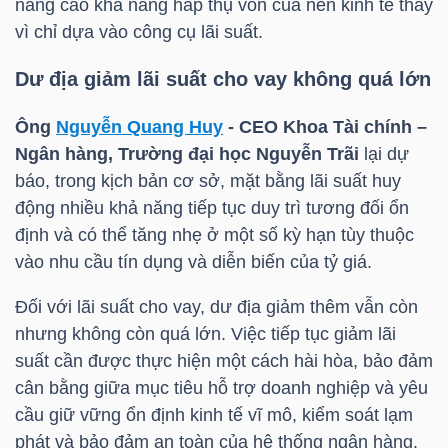
nâng cao khả năng hấp thụ vốn của nền kinh tế thay
DỊCH
vì chỉ dựa vào công cụ lãi suất.
VỤ
TRUYỀN
Dư địa giảm lãi suất cho vay không quá lớn
THÔNG
Ông
Nguyễn Quang Huy
- CEO Khoa Tài chính –
Ngân hàng, Trường đại học Nguyễn Trãi
lại dự
báo, trong kịch bản cơ sở, mặt bằng lãi suất huy
động nhiều khả năng tiếp tục duy trì tương đối ổn
TIỆN
định và có thể tăng nhẹ ở một số kỳ hạn tùy thuộc
ÍCH
vào nhu cầu tín dụng và diễn biến của tỷ giá.
Đối với lãi suất cho vay, dư địa giảm thêm vẫn còn
nhưng không còn quá lớn. Việc tiếp tục giảm lãi
suất cần được thực hiện một cách hài hòa, bảo đảm
BẤT
cân bằng giữa mục tiêu hỗ trợ doanh nghiệp và yêu
ĐỘNG
cầu giữ vững ổn định kinh tế vĩ mô, kiểm soát lạm
SẢN
phát và bảo đảm an toàn của hệ thống ngân hàng.