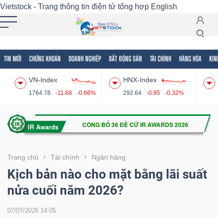
Vietstock - Trang thông tin điện tử tổng hợp
English
TIN MỚI
CHỨNG KHOÁN
DOANH NGHIỆP
BẤT ĐỘNG SẢN
TÀI CHÍNH
HÀNG HÓA
KIN
Tất cả
Tính năng
Ngành
Mã chứng khoán
Lãnh
VN-Index
HNX-Index
Tính
1764.78
-11.68
-0.66%
292.64
-0.95
-0.32%
năng
(-)
VIETSTOCK
Trang chủ
Tài chính
Ngân hàng
Kịch bản nào cho mặt bằng lãi suất
nửa cuối năm 2026?
CHỨNG
KHOÁN
07/07/2026 14:05