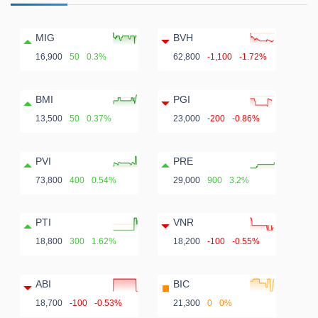
MIG
BVH
16,900
50
0.3%
62,800
-1,100
-1.72%
BMI
PGI
13,500
50
0.37%
23,000
-200
-0.86%
PVI
PRE
73,800
400
0.54%
29,000
900
3.2%
PTI
VNR
18,800
300
1.62%
18,200
-100
-0.55%
ABI
BIC
18,700
-100
-0.53%
21,300
0
0%