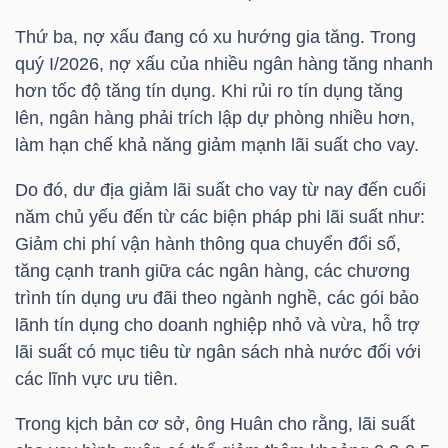
YẾU
Thứ ba, nợ xấu đang có xu hướng gia tăng. Trong
quý I/2026, nợ xấu của nhiều ngân hàng tăng nhanh
hơn tốc độ tăng tín dụng. Khi rủi ro tín dụng tăng
lên, ngân hàng phải trích lập dự phòng nhiều hơn,
TIÊU
làm hạn chế khả năng giảm mạnh lãi suất cho vay.
DÙNG
THIẾT
Do đó, dư địa giảm lãi suất cho vay từ nay đến cuối
YẾU
năm chủ yếu đến từ các biện pháp phi lãi suất như:
Giảm chi phí vận hành thông qua chuyển đổi số,
tăng cạnh tranh giữa các ngân hàng, các chương
trình tín dụng ưu đãi theo ngành nghề, các gói bảo
lãnh tín dụng cho doanh nghiệp nhỏ và vừa, hỗ trợ
CHĂM
lãi suất có mục tiêu từ ngân sách nhà nước đối với
SÓC
các lĩnh vực ưu tiên.
SỨC
KHỎE
Trong kịch bản cơ sở, ông Huân cho rằng, lãi suất