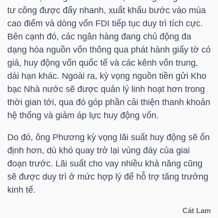
ngữ
tư công được đẩy nhanh, xuất khẩu bước vào mùa
(-)
cao điểm và dòng vốn FDI tiếp tục duy trì tích cực.
Bên cạnh đó, các ngân hàng đang chủ động đa
Dịch
dạng hóa nguồn vốn thông qua phát hành giấy tờ có
vụ
giá, huy động vốn quốc tế và các kênh vốn trung,
(-)
dài hạn khác. Ngoài ra, kỳ vọng nguồn tiền gửi Kho
bạc Nhà nước sẽ được quản lý linh hoạt hơn trong
thời gian tới, qua đó góp phần cải thiện thanh khoản
Đào
hệ thống và giảm áp lực huy động vốn.
tạo
Do đó, ông Phương kỳ vọng lãi suất huy động sẽ ổn
định hơn, dù khó quay trở lại vùng đáy của giai
đoạn trước. Lãi suất cho vay nhiều khả năng cũng
sẽ được duy trì ở mức hợp lý để hỗ trợ tăng trưởng
Sách
kinh tế.
tài
Cát Lam
chính