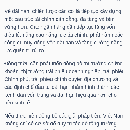
Mã
Về dài hạn, chiến lược căn cơ là tiếp tục xây dựng
chứng
một cấu trúc tài chính cân bằng, đa tầng và bền
khoán
vững hơn. Các ngân hàng cần tiếp tục tăng vốn
(-)
điều lệ, nâng cao năng lực tài chính, phát hành các
công cụ huy động vốn dài hạn và tăng cường năng
Tất cả
Cổ phiếu
Chỉ số
Chứng chỉ quỹ
Chứng 
lực quản trị rủi ro.
Lãnh
Đồng thời, cần phát triển đồng bộ thị trường chứng
đạo
khoán, thị trường trái phiếu doanh nghiệp, trái phiếu
(-)
Chính phủ, trái phiếu chính quyền địa phương và
các định chế đầu tư dài hạn nhằm hình thành các
Tất cả
Người nội bộ
Người liên quan
Cổ đông lớn
kênh dẫn vốn trung và dài hạn hiệu quả hơn cho
nền kinh tế.
Tin
tức
Nếu thực hiện đồng bộ các giải pháp trên, Việt Nam
(-)
không chỉ có cơ sở để duy trì tốc độ tăng trưởng