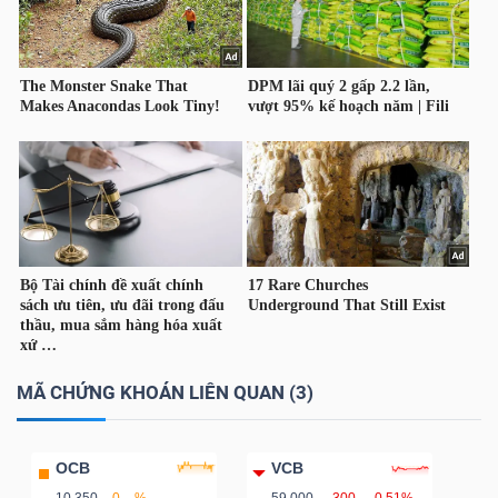
Dữ
liệu
tài
chính
MÃ CHỨNG KHOÁN LIÊN QUAN (3)
OCB
VCB
10,350
0
%
59,000
-300
-0.51%