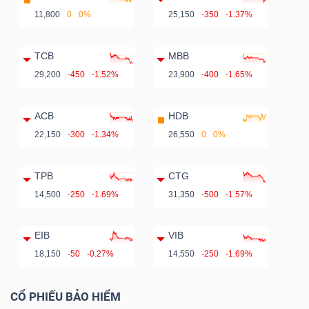
11,800
0
0%
25,150
-350
-1.37%
TCB
MBB
29,200
-450
-1.52%
23,900
-400
-1.65%
ACB
HDB
22,150
-300
-1.34%
26,550
0
0%
TPB
CTG
14,500
-250
-1.69%
31,350
-500
-1.57%
EIB
VIB
18,150
-50
-0.27%
14,550
-250
-1.69%
CỔ PHIẾU BẢO HIỂM