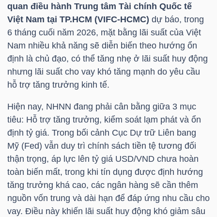
quan điều hành Trung tâm Tài chính Quốc tế
Việt Nam tại
TP.HCM
(VIFC-HCMC)
dự báo, trong
6 tháng cuối năm 2026, mặt bằng lãi suất của Việt
TRÁI
Nam nhiều khả năng sẽ diễn biến theo hướng ổn
PHIẾU
định là chủ đạo, có thể tăng nhẹ ở lãi suất huy động
nhưng lãi suất cho vay khó tăng mạnh do yêu cầu
hỗ trợ tăng trưởng kinh tế.
CÔNG
Hiện nay, NHNN đang phải cân bằng giữa 3 mục
CỤ
tiêu: Hỗ trợ tăng trưởng, kiểm soát lạm phát và ổn
ĐẦU
định tỷ giá. Trong bối cảnh Cục Dự trữ Liên bang
TƯ
Mỹ (Fed) vẫn duy trì chính sách tiền tệ tương đối
thận trọng, áp lực lên tỷ
giá USD
/VND chưa hoàn
toàn biến mất, trong khi tín dụng được định hướng
TRUY
tăng trưởng khá cao, các ngân hàng sẽ cần thêm
XUẤT
nguồn vốn trung và dài hạn để đáp ứng nhu cầu cho
vay. Điều này khiến lãi suất huy động khó giảm sâu
DỮ