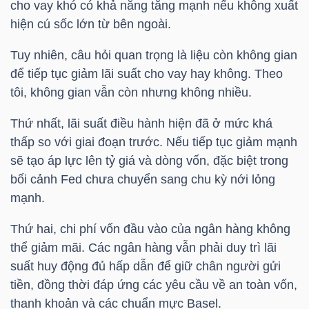
cho vay khó có khả năng tăng mạnh nếu không xuất
NGUYÊN
hiện cú sốc lớn từ bên ngoài.
VẬT
LIỆU
Tuy nhiên, câu hỏi quan trọng là liệu còn không gian
để tiếp tục giảm lãi suất cho vay hay không. Theo
tôi, không gian vẫn còn nhưng không nhiều.
Thứ nhất, lãi suất điều hành hiện đã ở mức khá
CÔNG
thấp so với giai đoạn trước. Nếu tiếp tục giảm mạnh
NGHIỆP
sẽ tạo áp lực lên tỷ giá và dòng vốn, đặc biệt trong
bối cảnh Fed chưa chuyển sang chu kỳ nới lỏng
mạnh.
Thứ hai, chi phí vốn đầu vào của ngân hàng không
TIÊU
thể giảm mãi. Các ngân hàng vẫn phải duy trì lãi
DÙNG
suất huy động đủ hấp dẫn để giữ chân người gửi
KHÔNG
tiền, đồng thời đáp ứng các yêu cầu về an toàn vốn,
THIẾT
thanh khoản và các chuẩn mực Basel.