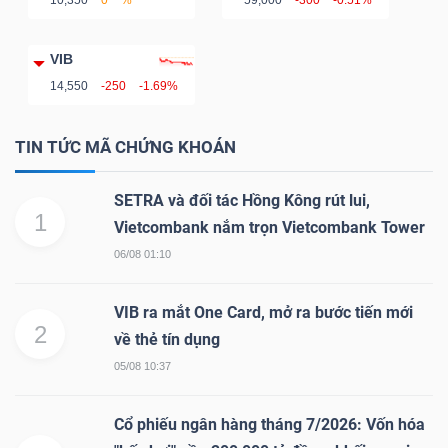
VIB
14,550
-250
-1.69%
TIN TỨC MÃ CHỨNG KHOÁN
SETRA và đối tác Hồng Kông rút lui,
1
Vietcombank nắm trọn Vietcombank Tower
06/08 01:10
VIB ra mắt One Card, mở ra bước tiến mới
2
về thẻ tín dụng
05/08 10:37
Cổ phiếu ngân hàng tháng 7/2026: Vốn hóa