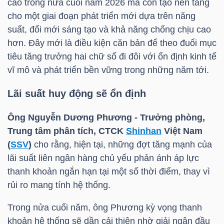
cao trong nửa cuối năm 2026 mà còn tạo nền tảng
cho một giai đoạn phát triển mới dựa trên năng
Bài
suất, đổi mới sáng tạo và khả năng chống chịu cao
viết
hơn. Đây mới là điều kiện căn bản để theo đuổi mục
của
tiêu tăng trưởng hai chữ số đi đôi với ổn định kinh tế
tác
vĩ mô và phát triển bền vững trong những năm tới.
giả
(-)
Lãi suất huy động sẽ ổn định
Ông Nguyễn Dương Phương - Trưởng phòng,
Báo
Trung tâm phân tích, CTCK
Shinhan
Việt Nam
cáo
(
SSV
)
cho rằng, hiện tại, những đợt tăng mạnh của
phân
lãi suất liên ngân hàng chủ yếu phản ánh áp lực
tích
thanh khoản ngắn hạn tại một số thời điểm, thay vì
(-)
rủi ro mang tính hệ thống.
Trong nửa cuối năm, ông Phương kỳ vọng thanh
Thuật
khoản hệ thống sẽ dần cải thiện nhờ giải ngân đầu