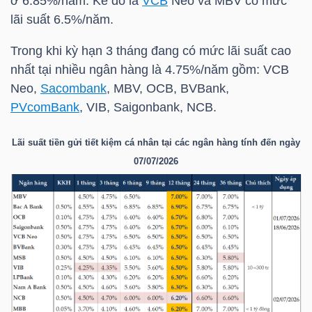
ở 6.85%/năm. Kế đó là
VCB
Neo và
MBV
có mức
lãi suất 6.5%/năm.
TÀI
Trong khi kỳ hạn 3 tháng đang có mức lãi suất cao
CHÍNH
nhất tại nhiều ngân hàng là 4.75%/năm gồm:
VCB
CÁ
Neo,
Sacombank
,
MBV
,
OCB
, BVBank,
NHÂN
PVcomBank
,
VIB
, Saigonbank, NCB.
Lãi suất tiền gửi tiết kiệm cá nhân tại các ngân hàng tính đến ngày
PHÂN
07/07/2026
TÍCH
VIETSTOCKFINANCE
VĨ
MÔ