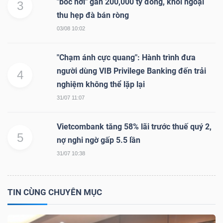
"bốc hơi" gần 200,000 tỷ đồng, khối ngoại
3
thu hẹp đà bán ròng
03/08 10:02
"Chạm ánh cực quang": Hành trình đưa
người dùng VIB Privilege Banking đến trải
4
nghiệm không thể lặp lại
31/07 11:07
Vietcombank tăng 58% lãi trước thuế quý 2,
5
nợ nghi ngờ gấp 5.5 lần
31/07 10:38
TIN CÙNG CHUYÊN MỤC