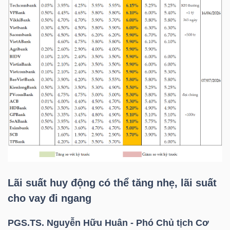
NGÀNH
DOANH
NGHIỆP
CỔ
PHIẾU
Lãi suất huy động có thể tăng nhẹ, lãi suất
cho vay đi ngang
PHÁI
PGS.TS
. Nguyễn Hữu Huân - Phó Chủ tịch Cơ
SINH