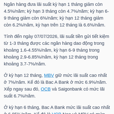
HÀNG
Ngân hàng đưa lãi suất kỳ hạn 1 tháng giảm còn
HÓA
4.5%/năm; kỳ hạn 3 tháng còn 4.7%/năm; kỳ hạn 6-
9 tháng giảm còn 6%/năm; kỳ hạn 12 tháng giảm
còn 6.2%/năm, kỳ hạn trên 12 tháng là 6.6%/năm.
KINH
Tính đến ngày 07/07/2026, lãi suất tiền gửi tiết kiệm
TẾ
từ 1-3 tháng được các ngân hàng dao động trong
khoảng 1.6-4.55%/năm, kỳ hạn 6-9 tháng trong
khoảng 2.9-6.85%/năm, kỳ hạn 12 tháng trong
khoảng 3.7-7%/năm.
THẾ
GIỚI
Ở kỳ hạn 12 tháng,
MBV
giữ mức lãi suất cao nhất
ở 7%/năm. Kế đó là Bac A Bank ở mức 6.9%/năm.
Xếp ngay sau đó,
OCB
và Saigonbank có mức lãi
ĐÔNG
suất 6.7%/năm.
DƯƠNG
Ở kỳ hạn 6 tháng, Bac A Bank mức lãi suất cao nhất