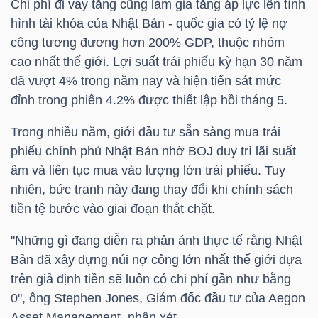
Chi phí đi vay tăng cũng làm gia tăng áp lực lên tình
hình tài khóa của Nhật Bản - quốc gia có tỷ lệ nợ
công tương đương hơn 200% GDP, thuộc nhóm
TRÁI
cao nhất thế giới. Lợi suất trái phiếu kỳ hạn 30 năm
PHIẾU
đã vượt 4% trong năm nay và hiện tiến sát mức
đỉnh trong phiên 4.2% được thiết lập hồi tháng 5.
Trong nhiều năm, giới đầu tư sẵn sàng mua trái
CÔNG
phiếu chính phủ Nhật Bản nhờ BOJ duy trì lãi suất
CỤ
âm và liên tục mua vào lượng lớn trái phiếu. Tuy
ĐẦU
nhiên, bức tranh này đang thay đổi khi chính sách
TƯ
tiền tệ bước vào giai đoạn thắt chặt.
"Những gì đang diễn ra phản ánh thực tế rằng Nhật
Bản đã xây dựng núi nợ công lớn nhất thế giới dựa
TRUY
trên giả định tiền sẽ luôn có chi phí gần như bằng
XUẤT
0", ông Stephen Jones, Giám đốc đầu tư của Aegon
DỮ
Asset Management, nhận xét.