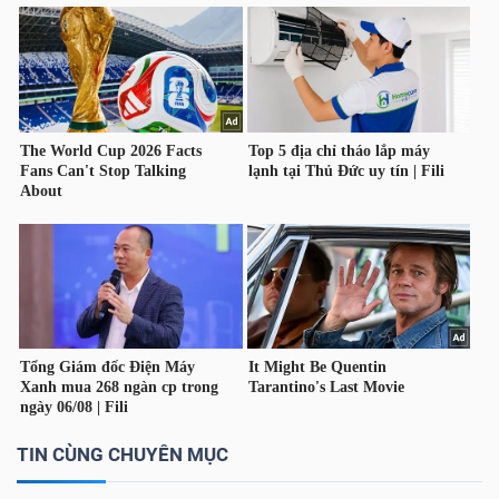
ngữ
(-)
Dịch
vụ
(-)
Đào
tạo
Sách
TIN CÙNG CHUYÊN MỤC
tài
chính