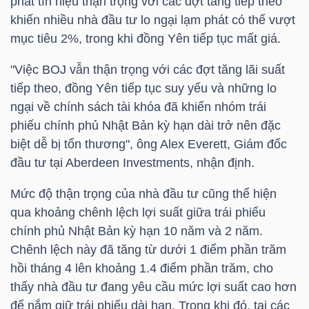
phát tín hiệu thận trọng với các đợt tăng tiếp theo
khiến nhiều nhà đầu tư lo ngại lạm phát có thể vượt
TÀI
mục tiêu 2%, trong khi đồng Yên tiếp tục mất giá.
CHÍNH
"Việc BOJ vẫn thận trọng với các đợt tăng lãi suất
CÁ
tiếp theo, đồng Yên tiếp tục suy yếu và những lo
NHÂN
ngại về chính sách tài khóa đã khiến nhóm trái
phiếu chính phủ Nhật Bản kỳ hạn dài trở nên đặc
biệt dễ bị tổn thương", ông Alex Everett, Giám đốc
PHÂN
đầu tư tại Aberdeen Investments, nhận định.
TÍCH
Mức độ thận trọng của nhà đầu tư cũng thể hiện
VIETSTOCKFINANCE
qua khoảng chênh lệch lợi suất giữa trái phiếu
chính phủ Nhật Bản kỳ hạn 10 năm và 2 năm.
Chênh lệch này đã tăng từ dưới 1 điểm phần trăm
hồi tháng 4 lên khoảng 1.4 điểm phần trăm, cho
VĨ
thấy nhà đầu tư đang yêu cầu mức lợi suất cao hơn
MÔ
để nắm giữ trái phiếu dài hạn. Trong khi đó, tại các