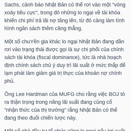
DỊCH
Sachs, cảnh báo Nhật Bản có thể rơi vào một "vòng
VỤ
xoáy tiêu cực", trong đó những lo ngại về tài khóa
TRUYỀN
khiến chi phí trả lãi nợ tăng lên, từ đó càng làm tình
THÔNG
hình ngân sách thêm căng thẳng.
Một số chuYên gia khác lo ngại Nhật Bản đang dần
rơi vào trạng thái được gọi là sự chi phối của chính
sách tài khóa (fiscal dominance), tức là nhà hoạch
TIỆN
định chính sách chủ ý duy trì lãi suất ở mức thấp để
ÍCH
lạm phát làm giảm giá trị thực của khoản nợ chính
phủ.
Ông Lee Hardman của MUFG cho rằng việc BOJ tỏ
ra thận trọng trong nâng lãi suất đang củng cố
BẤT
"nhận thức của thị trường" rằng Nhật Bản có thể
ĐỘNG
đang theo đuổi chiến lược này.
SẢN
Một số nhà đầu tư tổ chức cũng lo ngại nếu lợi suất