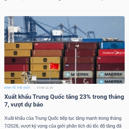
Dữ
liệu
tài
chính
KINH TẾ THẾ GIỚI
07/08 11:35
Xuất khẩu Trung Quốc tăng 23% trong tháng
7, vượt dự báo
Xuất khẩu của Trung Quốc tiếp tục tăng mạnh trong tháng
7/2026, vượt kỳ vọng của giới phân tích dù tốc độ tăng đã