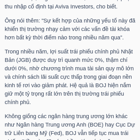
YẾU
thu nhập cố định tại Aviva Investors, cho biết.
Ông nói thêm: "Sự kết hợp của những yếu tố này đã
khiến thị trường nhạy cảm với các vấn đề tài khóa
hơn bất kỳ thời điểm nào trong nhiều năm qua”.
TIÊU
DÙNG
Trong nhiều năm, lợi suất trái phiếu chính phủ Nhật
THIẾT
Bản (JGB) được duy trì quanh mức 0%, thậm chí
YẾU
dưới 0%, nhờ chương trình mua tài sản quy mô lớn
và chính sách lãi suất cực thấp trong giai đoạn nền
kinh tế rơi vào giảm phát. Hệ quả là BOJ hiện nắm
giữ một tỷ trọng rất lớn trên thị trường trái phiếu
chính phủ.
CHĂM
SÓC
Không giống các ngân hàng trung ương lớn khác
SỨC
như Ngân hàng Trung ương Anh (BOE) hay Cục Dự
KHỎE
trữ Liên bang Mỹ (Fed), BOJ vẫn tiếp tục mua trái