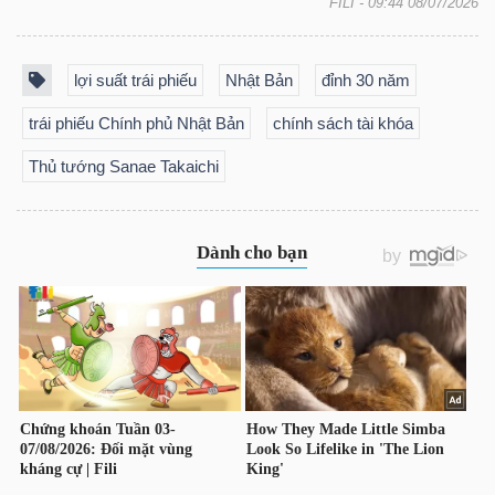
FILI
- 09:44 08/07/2026
Bài
viết
lợi suất trái phiếu
Nhật Bản
đỉnh 30 năm
của
trái phiếu Chính phủ Nhật Bản
chính sách tài khóa
tác
giả
Thủ tướng Sanae Takaichi
(-)
Báo
cáo
phân
tích
(-)
Thuật