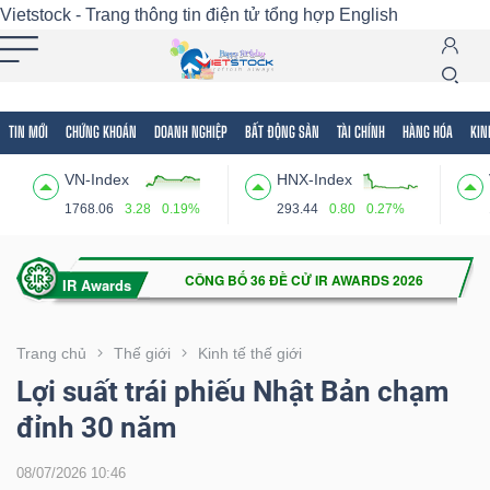
Vietstock - Trang thông tin điện tử tổng hợp
English
TIN MỚI
CHỨNG KHOÁN
DOANH NGHIỆP
BẤT ĐỘNG SẢN
TÀI CHÍNH
HÀNG HÓA
KIN
Tất cả
Tính năng
Ngành
Mã chứng khoán
Lãnh
VN-Index
HNX-Index
Tính
1768.06
3.28
0.19%
293.44
0.80
0.27%
năng
(-)
VIETSTOCK
Trang chủ
Thế giới
Kinh tế thế giới
Lợi suất trái phiếu Nhật Bản chạm
đỉnh 30 năm
CHỨNG
KHOÁN
08/07/2026 10:46