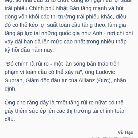
Mã
trái phiếu Chính phủ Nhật Bản tăng mạnh và hút
chứng
dòng vốn khỏi các thị trường trái phiếu khác, điều
khoán
đó có thể kéo lợi suất toàn cầu tăng theo, làm gia
(-)
tăng áp lực tại những quốc gia như Anh - nơi chi phí
vay dài hạn đã lên mức cao nhất trong nhiều thập
Tất cả
Cổ phiếu
Chỉ số
Chứng chỉ quỹ
Chứng 
kỷ hồi đầu năm nay.
"Đó chính là rủi ro - một làn sóng bán tháo trên
Lãnh
phạm vi toàn cầu có thể xảy ra", ông Ludovic
đạo
Subran, Giám đốc đầu tư của Allianz (Đức), nhận
(-)
định.
Tất cả
Người nội bộ
Người liên quan
Cổ đông lớn
Ông cho rằng đây là "một tầng rủi ro nữa" có thể
gây thêm sức ép lên các thị trường tài chính toàn
Tin
cầu.
tức
(-)
Vũ Hạo