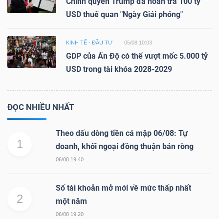
Chính quyền Trump đã hoàn trả 100 tỷ
USD thuế quan "Ngày Giải phóng"
KINH TẾ - ĐẦU TƯ
05/08 10:03
GDP của Ấn Độ có thể vượt mốc 5.000 tỷ
USD trong tài khóa 2028-2029
ĐỌC NHIỀU NHẤT
Theo dấu dòng tiền cá mập 06/08: Tự
1
doanh, khối ngoại đồng thuận bán ròng
06/08 19:40
Số tài khoản mở mới về mức thấp nhất
2
một năm
06/08 19:20