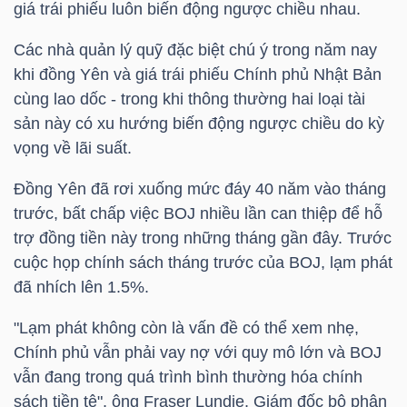
giá trái phiếu luôn biến động ngược chiều nhau.
NGUYÊN
VẬT
Các nhà quản lý quỹ đặc biệt chú ý trong năm nay
LIỆU
khi đồng Yên và giá trái phiếu Chính phủ Nhật Bản
cùng lao dốc - trong khi thông thường hai loại tài
sản này có xu hướng biến động ngược chiều do kỳ
vọng về lãi suất.
CÔNG
Đồng Yên đã rơi xuống mức đáy 40 năm vào tháng
NGHIỆP
trước, bất chấp việc BOJ nhiều lần can thiệp để hỗ
trợ đồng tiền này trong những tháng gần đây. Trước
cuộc họp chính sách tháng trước của BOJ, lạm phát
đã nhích lên 1.5%.
TIÊU
"Lạm phát không còn là vấn đề có thể xem nhẹ,
DÙNG
Chính phủ vẫn phải vay nợ với quy mô lớn và BOJ
KHÔNG
vẫn đang trong quá trình bình thường hóa chính
THIẾT
sách tiền tệ", ông Fraser Lundie, Giám đốc bộ phận