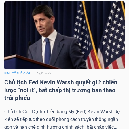
Công
cụ
đầu
tư
KINH TẾ THẾ GIỚI
3 giờ trước
Chủ tịch Fed Kevin Warsh quyết giữ chiến
lược "nói ít", bất chấp thị trường bán tháo
Truyền
trái phiếu
thông
tài
Chủ tịch Cục Dự trữ Liên bang Mỹ (Fed) Kevin Warsh dự
chính
kiến sẽ tiếp tục theo đuổi phong cách truyền thông ngắn
gọn và hạn chế định hướng chính sách, bất chấp việc...