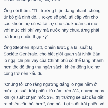
LIỆU
Ông nói thêm: "Thị trường hiện đang nhanh chóng
từ bỏ giả định đó... Tokyo sẽ phải tái cấp vốn cho
Ngành
các khoản nợ cũ và tài trợ cho các khoản chi mới
(-)
với mức chi phí vay mà nước này chưa từng phải
VS-
trả trong nhiều thập kỷ”.
SECTOR
Ông Stephen Spratt, Chiến lược gia lãi suất tại
Société Générale, cho biết giới quan sát Nhật Bản
lo ngại chi phí vay của Chính phủ có thể tăng nhanh
hơn tốc độ tăng thu ngân sách, khiến động lực nợ
công trở nên xấu đi.
NĂNG
LƯỢNG
"Chúng tôi cho rằng ngưỡng đáng lo ngại nằm ở
mức lợi suất trái phiếu 10 năm trên 3%, nhưng ngay
khi lợi suất chạm mốc 3%, thị trường sẽ bắt đầu đặt
ra nhiều câu hỏi hơn", ông nói. Lợi suất trái phiếu và