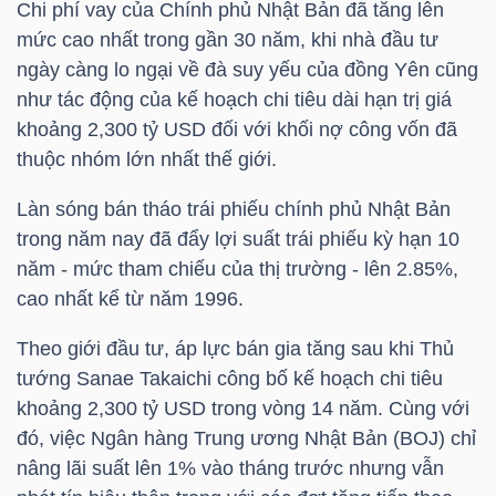
Chi phí vay của Chính phủ Nhật Bản đã tăng lên
HÀNG
mức cao nhất trong gần 30 năm, khi nhà đầu tư
HÓA
ngày càng lo ngại về đà suy yếu của đồng Yên cũng
như tác động của kế hoạch chi tiêu dài hạn trị giá
khoảng 2,300
tỷ USD
đối với khối nợ công vốn đã
KINH
thuộc nhóm lớn nhất thế giới.
TẾ
Làn sóng bán tháo trái phiếu chính phủ Nhật Bản
trong năm nay đã đẩy lợi suất trái phiếu kỳ hạn 10
năm - mức tham chiếu của thị trường - lên 2.85%,
THẾ
cao nhất kể từ năm 1996.
GIỚI
Theo giới đầu tư, áp lực bán gia tăng sau khi Thủ
tướng Sanae Takaichi công bố kế hoạch chi tiêu
khoảng 2,300 tỷ
USD trong
vòng 14 năm. Cùng với
ĐÔNG
đó, việc Ngân hàng Trung ương Nhật Bản (BOJ) chỉ
DƯƠNG
nâng lãi suất lên 1% vào tháng trước nhưng vẫn