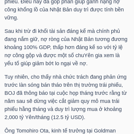
phiếu. Điều này đã góp phần giúp gánh nặng nợ
công khổng lồ của Nhật Bản duy trì được tính bền
vững.
TÀI
Sau khi trừ đi khối tài sản đáng kể mà chính phủ
CHÍNH
đang nắm giữ, nợ ròng của Nhật Bản tương đương
khoảng 100% GDP, thấp hơn đáng kể so với tỷ lệ
nợ công gộp và được một số chuYên gia xem là
yếu tố giúp giảm bớt lo ngại về nợ.
CÔNG
Tuy nhiên, cho thấy nhà chức trách đang phản ứng
NGHỆ
trước làn sóng bán tháo trên thị trường trái phiếu,
THÔNG
BOJ đã thông báo tại cuộc họp tháng trước rằng từ
TIN
năm sau sẽ dừng việc cắt giảm quy mô mua trái
phiếu hằng tháng và duy trì lượng mua ở khoảng
2,000 tỷ Yên/tháng (12.5
tỷ USD
).
Ông Tomohiro Ota, kinh tế trưởng tại Goldman