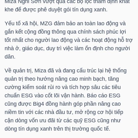
Miza Nghi Sơn vượt qua các bộ lọc thẩm định khắt
khe để được phê duyệt gói tín dụng xanh.
Yếu tố xã hội,
MZG
đảm bảo an toàn lao động và
TÀI
gắn kết cộng đồng thông qua chính sách phúc lợi
CHÍNH
tốt nhất cho người lao động và các hoạt động hỗ trợ
nhà ở, giáo dục, duy trì việc làm ổn định cho người
dân.
Về quản trị, Miza đã và đang cấu trúc lại hệ thống
CÔNG
quản trị theo hướng nâng cao minh bạch, tăng
NGHỆ
cường kiểm soát rủi ro và tích hợp sâu các tiêu
THÔNG
chuẩn ESG vào cốt lõi vận hành. Báo cáo ESG
TIN
cũng được Big4 đồng hành góp phần nâng cao
niềm tin với các nhà đầu tư, mở rộng cơ hội tiếp
cận dòng vốn ưu đãi từ các quỹ ESG cũng như
dòng tín dụng xanh trên thị trường quốc tế.