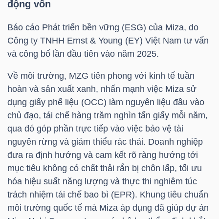
động vốn
YẾU
Báo cáo Phát triển bền vững (ESG) của Miza, do
Công ty TNHH Ernst & Young (EY) Việt Nam tư vấn
và công bố lần đầu tiên vào năm 2025.
TIÊU
Về môi trường,
MZG
tiên phong với kinh tế tuần
DÙNG
hoàn và sản xuất xanh, nhấn mạnh việc Miza sử
THIẾT
dụng giấy phế liệu (OCC) làm nguyên liệu đầu vào
YẾU
chủ đạo, tái chế hàng trăm nghìn tấn giấy mỗi năm,
qua đó góp phần trực tiếp vào việc bảo vệ tài
nguyên rừng và giảm thiểu rác thải. Doanh nghiệp
đưa ra định hướng và cam kết rõ ràng hướng tới
CHĂM
mục tiêu không có chất thải rắn bị chôn lấp, tối ưu
SÓC
hóa hiệu suất năng lượng và thực thi nghiêm túc
SỨC
trách nhiệm tái chế bao bì (EPR). Khung tiêu chuẩn
KHỎE
môi trường quốc tế mà Miza áp dụng đã giúp dự án