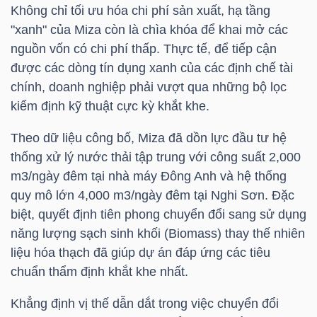
DỊCH
Không chỉ tối ưu hóa chi phí sản xuất, hạ tầng
VỤ
"xanh" của Miza còn là chìa khóa để khai mở các
TRUYỀN
nguồn vốn có chi phí thấp. Thực tế, để tiếp cận
THÔNG
được các dòng tín dụng xanh của các định chế tài
chính, doanh nghiệp phải vượt qua những bộ lọc
kiểm định kỹ thuật cực kỳ khắt khe.
Theo dữ liệu công bố, Miza đã dồn lực đầu tư hệ
TIỆN
thống xử lý nước thải tập trung với công suất 2,000
ÍCH
m3/ngày đêm tại nhà máy Đông Anh và hệ thống
quy mô lớn 4,000 m3/ngày đêm tại Nghi Sơn. Đặc
biệt, quyết định tiên phong chuyển đổi sang sử dụng
năng lượng sạch sinh khối (Biomass) thay thế nhiên
liệu hóa thạch đã giúp dự án đáp ứng các tiêu
BẤT
chuẩn thẩm định khắt khe nhất.
ĐỘNG
SẢN
Khẳng định vị thế dẫn dắt trong việc chuyển đổi