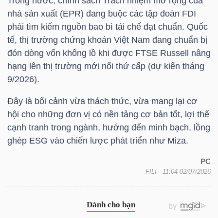
Trong nước, chính sách Trách nhiệm mở rộng của
nhà sản xuất (EPR) đang buộc các tập đoàn FDI
Bài
phải tìm kiếm nguồn bao bì tái chế đạt chuẩn. Quốc
viết
tế, thị trường chứng khoán Việt Nam đang chuẩn bị
của
đón dòng vốn khổng lồ khi được FTSE Russell nâng
tác
hạng lên thị trường mới nổi thứ cấp (dự kiến tháng
giả
9/2026).
(-)
Đây là bối cảnh vừa thách thức, vừa mang lại cơ
hội cho những đơn vị có nền tảng cơ bản tốt, lợi thế
Báo
cạnh tranh trong ngành, hướng đến minh bạch, lồng
cáo
ghép ESG vào chiến lược phát triển như Miza.
phân
tích
PC
(-)
FILI
- 11:04 02/07/2026
Thuật