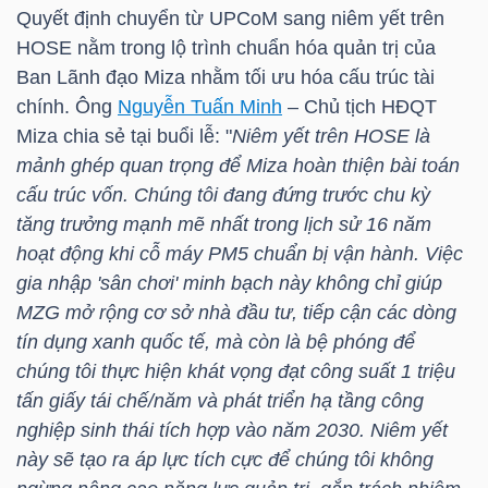
HÀNG
Quyết định chuyển từ UPCoM sang niêm yết trên
HÓA
HOSE
nằm trong lộ trình chuẩn hóa quản trị của
Ban Lãnh đạo Miza nhằm tối ưu hóa cấu trúc tài
chính. Ông
Nguyễn Tuấn Minh
– Chủ tịch HĐQT
Miza chia sẻ tại buổi lễ: "
Niêm yết trên
HOSE
là
KINH
mảnh ghép quan trọng để Miza hoàn thiện bài toán
TẾ
cấu trúc vốn. Chúng tôi đang đứng trước chu kỳ
tăng trưởng mạnh mẽ nhất trong lịch sử 16 năm
hoạt động khi cỗ máy PM5 chuẩn bị vận hành. Việc
THẾ
gia nhập 'sân chơi' minh bạch này không chỉ giúp
GIỚI
MZG
mở rộng cơ sở nhà đầu tư, tiếp cận các dòng
tín dụng xanh quốc tế, mà còn là bệ phóng để
chúng tôi thực hiện khát vọng đạt công suất 1 triệu
tấn giấy tái chế/năm và phát triển hạ tầng công
ĐÔNG
nghiệp sinh thái tích hợp vào năm 2030. Niêm yết
DƯƠNG
này sẽ tạo ra áp lực tích cực để chúng tôi không