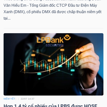
Văn Hiểu Em - Tổng Giám đốc CTCP Đầu tư Điện Máy
Xanh (DMX), cổ phiếu DMX đã được chấp thuận niêm yết
tại...
NIÊM YẾT
22/07 14:37
Hơn 1.4 tỷ cổ phiếu của LPBS được HOSE