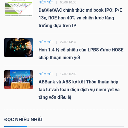
NIÊM YẾT
05/08 10:30
DatVietVAC chính thức mở book IPO: P/E
13x, ROE hơn 40% và chiến lược tăng
trưởng dựa trên IP
NIÊM YẾT
22/07 14:37
Hơn 1.4 tỷ cổ phiếu của LPBS được HOSE
chấp thuận niêm yết
NIÊM YẾT
17/07 16:02
ABBank và ABS ký kết Thỏa thuận hợp
tác tư vấn toàn diện dịch vụ niêm yết và
tăng vốn điều lệ
ĐỌC NHIỀU NHẤT