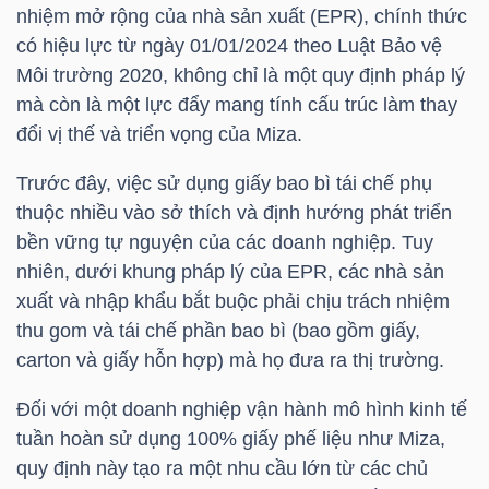
nhiệm mở rộng của nhà sản xuất (EPR), chính thức
có hiệu lực từ ngày 01/01/2024 theo Luật Bảo vệ
Môi trường 2020, không chỉ là một quy định pháp lý
TRÁI
mà còn là một lực đẩy mang tính cấu trúc làm thay
PHIẾU
đổi vị thế và triển vọng của Miza.
Trước đây, việc sử dụng giấy bao bì tái chế phụ
thuộc nhiều vào sở thích và định hướng phát triển
CÔNG
bền vững tự nguyện của các doanh nghiệp. Tuy
CỤ
nhiên, dưới khung pháp lý của EPR, các nhà sản
ĐẦU
xuất và nhập khẩu bắt buộc phải chịu trách nhiệm
TƯ
thu gom và tái chế phần bao bì (bao gồm giấy,
carton và giấy hỗn hợp) mà họ đưa ra thị trường.
Đối với một doanh nghiệp vận hành mô hình kinh tế
TRUY
tuần hoàn sử dụng 100% giấy phế liệu như Miza,
XUẤT
quy định này tạo ra một nhu cầu lớn từ các chủ
DỮ