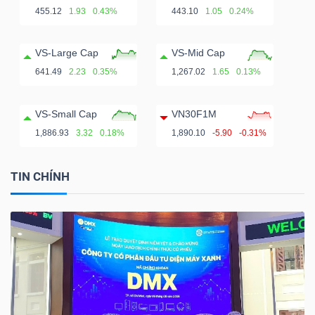
455.12
1.93
0.43%
443.10
1.05
0.24%
VS-Large Cap
VS-Mid Cap
641.49
2.23
0.35%
1,267.02
1.65
0.13%
VS-Small Cap
VN30F1M
1,886.93
3.32
0.18%
1,890.10
-5.90
-0.31%
TIN CHÍNH