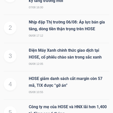
kỳ tăng trưởng mới
07/08 16:00
Nhịp đập Thị trường 06/08: Áp lực bán gia
Dữ
2
tăng, dòng tiền thận trọng trên HOSE
liệu
06/08 17:12
tài
chính
Điện Máy Xanh chính thức giao dịch tại
3
HOSE, cổ phiếu chào sàn trong sắc xanh
06/08 12:05
HOSE giảm danh sách cắt margin còn 57
4
mã, TIX được “gỡ án”
05/08 10:55
Công ty mẹ của HOSE và HNX lãi hơn 1,400
5