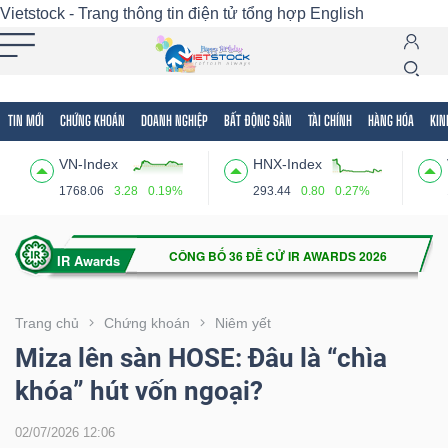
Vietstock - Trang thông tin điện tử tổng hợp
English
TIN MỚI
CHỨNG KHOÁN
DOANH NGHIỆP
BẤT ĐỘNG SẢN
TÀI CHÍNH
HÀNG HÓA
KIN
Tất cả
Tính năng
Ngành
Mã chứng khoán
Lãnh
VN-Index
HNX-Index
Tính
1768.06
3.28
0.19%
293.44
0.80
0.27%
năng
(-)
VIETSTOCK
Trang chủ
Chứng khoán
Niêm yết
Miza lên sàn HOSE: Đâu là “chìa
khóa” hút vốn ngoại?
CHỨNG
KHOÁN
02/07/2026 12:06