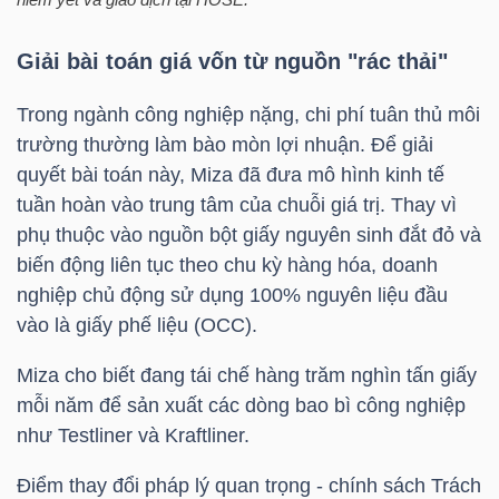
Giải bài toán giá vốn từ nguồn "rác thải"
NGÀNH
Trong ngành công nghiệp nặng, chi phí tuân thủ môi
trường thường làm bào mòn lợi nhuận. Để giải
quyết bài toán này, Miza đã đưa mô hình kinh tế
DOANH
tuần hoàn vào trung tâm của chuỗi giá trị. Thay vì
NGHIỆP
phụ thuộc vào nguồn bột giấy nguyên sinh đắt đỏ và
biến động liên tục theo chu kỳ hàng hóa, doanh
nghiệp chủ động sử dụng 100% nguyên liệu đầu
CỔ
vào là giấy phế liệu (OCC).
PHIẾU
Miza cho biết đang tái chế hàng trăm nghìn tấn giấy
mỗi năm để sản xuất các dòng bao bì công nghiệp
như Testliner và Kraftliner.
PHÁI
Điểm thay đổi pháp lý quan trọng - chính sách Trách
SINH