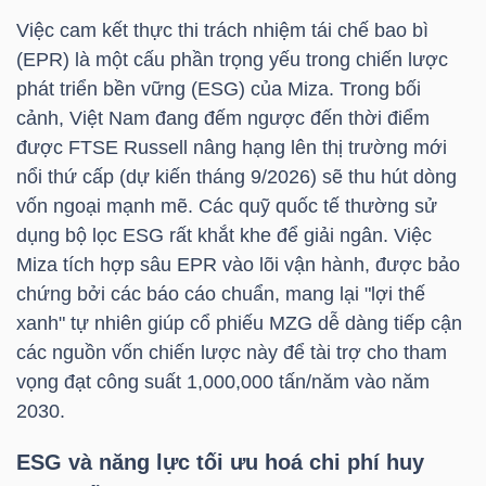
NGUYÊN
Việc cam kết thực thi trách nhiệm tái chế bao bì
VẬT
(EPR) là một cấu phần trọng yếu trong chiến lược
LIỆU
phát triển bền vững (ESG) của Miza. Trong bối
cảnh, Việt Nam đang đếm ngược đến thời điểm
được FTSE Russell nâng hạng lên thị trường mới
nổi thứ cấp (dự kiến tháng 9/2026) sẽ thu hút dòng
vốn ngoại mạnh mẽ. Các quỹ quốc tế thường sử
CÔNG
dụng bộ lọc ESG rất khắt khe để giải ngân. Việc
NGHIỆP
Miza tích hợp sâu EPR vào lõi vận hành, được bảo
chứng bởi các báo cáo chuẩn, mang lại "lợi thế
xanh" tự nhiên giúp cổ phiếu
MZG
dễ dàng tiếp cận
các nguồn vốn chiến lược này để tài trợ cho tham
TIÊU
vọng đạt công suất 1,000,000 tấn/năm vào năm
DÙNG
2030.
KHÔNG
ESG và năng lực tối ưu hoá chi phí huy
THIẾT