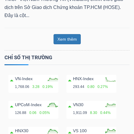
dịch trên Sở Giao dịch Chứng khoán TP.HCM (HOSE).
Đây là cột...
Xem thêm
CHỈ SỐ THỊ TRƯỜNG
VN-Index
HNX-Index
1,768.06
3.28
0.19%
293.44
0.80
0.27%
UPCoM-Index
VN30
126.88
0.06
0.05%
1,911.09
8.30
0.44%
HNX30
VS 100