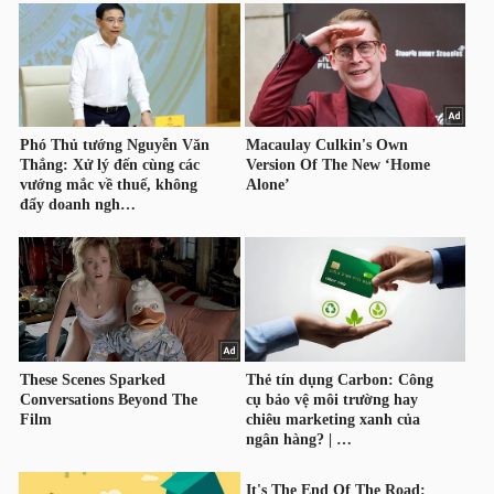
ngữ
(-)
Dịch
vụ
(-)
Đào
tạo
Sách
tài
chính