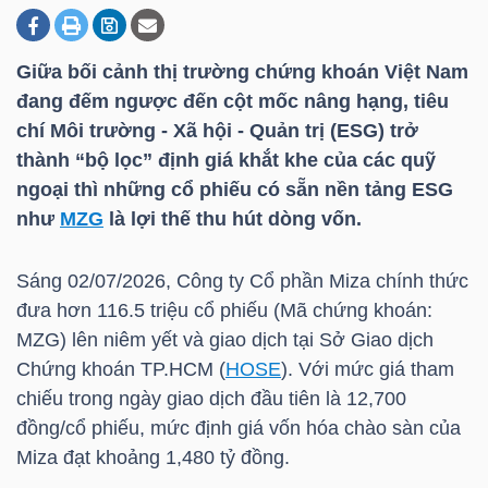
Giữa bối cảnh thị trường chứng khoán Việt Nam
DOANH
đang đếm ngược đến cột mốc nâng hạng, tiêu
NGHIỆP
chí Môi trường - Xã hội - Quản trị (ESG) trở
thành “bộ lọc” định giá khắt khe của các quỹ
ngoại thì những cổ phiếu có sẵn nền tảng ESG
BẤT
như
MZG
là lợi thế thu hút dòng vốn.
ĐỘNG
SẢN
Sáng 02/07/2026, Công ty Cổ phần Miza chính thức
đưa hơn 116.5 triệu cổ phiếu (Mã chứng khoán:
MZG
) lên niêm yết và giao dịch tại Sở Giao dịch
Chứng khoán
TP.HCM
(
HOSE
). Với mức giá tham
TÀI
chiếu trong ngày giao dịch đầu tiên là 12,700
CHÍNH
đồng/cổ phiếu, mức định giá vốn hóa chào sàn của
Miza đạt khoảng 1,480 tỷ đồng.