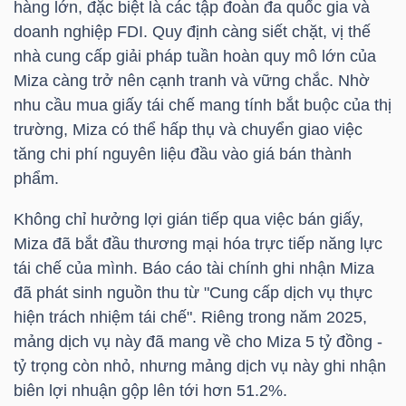
hàng lớn, đặc biệt là các tập đoàn đa quốc gia và
LIỆU
doanh nghiệp FDI. Quy định càng siết chặt, vị thế
nhà cung cấp giải pháp tuần hoàn quy mô lớn của
Ngành
Miza càng trở nên cạnh tranh và vững chắc. Nhờ
(-)
nhu cầu mua giấy tái chế mang tính bắt buộc của thị
trường, Miza có thể hấp thụ và chuyển giao việc
VS-
tăng chi phí nguyên liệu đầu vào giá bán thành
SECTOR
phẩm.
Không chỉ hưởng lợi gián tiếp qua việc bán giấy,
Miza đã bắt đầu thương mại hóa trực tiếp năng lực
tái chế của mình. Báo cáo tài chính ghi nhận Miza
NĂNG
đã phát sinh nguồn thu từ "Cung cấp dịch vụ thực
LƯỢNG
hiện trách nhiệm tái chế". Riêng trong năm 2025,
mảng dịch vụ này đã mang về cho Miza 5 tỷ đồng -
tỷ trọng còn nhỏ, nhưng mảng dịch vụ này ghi nhận
biên lợi nhuận gộp lên tới hơn 51.2%.