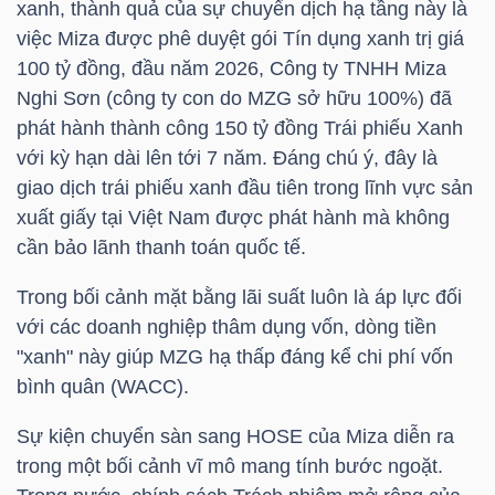
xanh, thành quả của sự chuyển dịch hạ tầng này là
Mã
việc Miza được phê duyệt gói Tín dụng xanh trị giá
chứng
100 tỷ đồng, đầu năm 2026, Công ty TNHH Miza
khoán
Nghi Sơn (công ty con do
MZG
sở hữu 100%) đã
(-)
phát hành thành công 150 tỷ đồng Trái phiếu Xanh
với kỳ hạn dài lên tới 7 năm. Đáng chú ý, đây là
Tất cả
Cổ phiếu
Chỉ số
Chứng chỉ quỹ
Chứng 
giao dịch trái phiếu xanh đầu tiên trong lĩnh vực sản
xuất giấy tại Việt Nam được phát hành mà không
Lãnh
cần bảo lãnh thanh toán quốc tế.
đạo
(-)
Trong bối cảnh mặt bằng lãi suất luôn là áp lực đối
với các doanh nghiệp thâm dụng vốn, dòng tiền
Tất cả
Người nội bộ
Người liên quan
Cổ đông lớn
"xanh" này giúp
MZG
hạ thấp đáng kể chi phí vốn
bình quân (WACC).
Tin
tức
Sự kiện chuyển sàn sang
HOSE
của Miza diễn ra
(-)
trong một bối cảnh vĩ mô mang tính bước ngoặt.