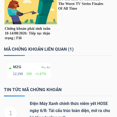
Công
cụ
đầu
MÃ CHỨNG KHOÁN LIÊN QUAN (1)
tư
MZG
12,150
200
+1.67%
Truyền
TIN TỨC MÃ CHỨNG KHOÁN
thông
tài
Điện Máy Xanh chính thức niêm yết HOSE
chính
ngày 6/8: Tái cấu trúc toàn diện, mở ra chu
1