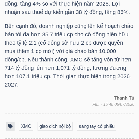
đồng, tăng 4% so với thực hiện năm 2025. Lợi
nhuận sau thuế dự kiến gần 38 tỷ đồng, tăng 86%.
NGÀNH
Bên cạnh đó, doanh nghiệp cũng lên kế hoạch chào
bán tối đa hơn 35.7 triệu cp cho cổ đông hiện hữu
theo tỷ lệ 2:1 (cổ đông sở hữu 2 cp được quyền
mua thêm 1 cp mới) với giá chào bán 10,000
DOANH
đồng/cp. Nếu thành công,
XMC
sẽ tăng vốn từ hơn
NGHIỆP
714 tỷ đồng lên hơn 1,071 tỷ đồng, tương đương
hơn 107.1 triệu cp. Thời gian thực hiện trong 2026-
2027.
CỔ
PHIẾU
Thanh Tú
FILI
- 15:45 06/07/2026
XMC
giao dịch nội bộ
sang tay cổ phiếu
PHÁI
SINH