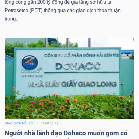
tổng cộng gần 200 tỷ đồng để gia tăng sở hữu tại
Petrosetco (PET) thông qua các giao dịch thỏa thuận
trong...
Dữ
liệu
tài
chính
GIAO DỊCH NỘI BỘ
03/08 15:41
Người nhà lãnh đạo Dohaco muốn gom cổ