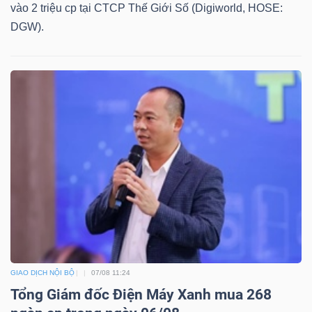
vào 2 triệu cp tại CTCP Thế Giới Số (Digiworld, HOSE:
DGW).
TÀI
CHÍNH
CÔNG
NGHỆ
THÔNG
TIN
GIAO DỊCH NỘI BỘ
07/08 11:24
Tổng Giám đốc Điện Máy Xanh mua 268