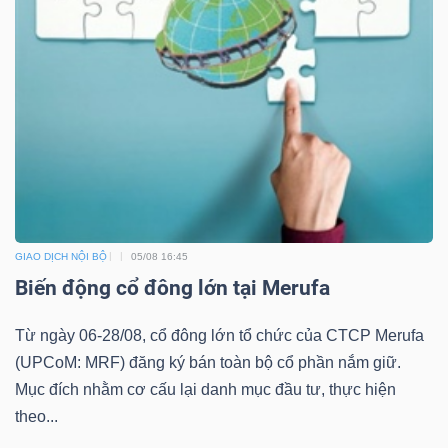
ngữ
(-)
Dịch
vụ
(-)
Đào
GIAO DỊCH NỘI BỘ
05/08 16:45
tạo
Biến động cổ đông lớn tại Merufa
Từ ngày 06-28/08, cổ đông lớn tổ chức của CTCP Merufa
(UPCoM: MRF) đăng ký bán toàn bộ cổ phần nắm giữ.
Sách
Mục đích nhằm cơ cấu lại danh mục đầu tư, thực hiện
tài
theo...
chính