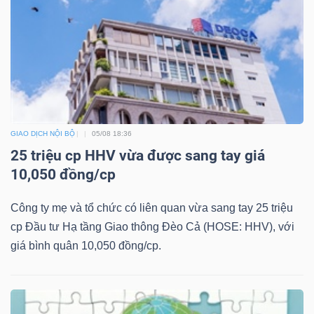
Bài
viết
của
tác
giả
(-)
GIAO DỊCH NỘI BỘ
05/08 18:36
25 triệu cp HHV vừa được sang tay giá
Báo
10,050 đồng/cp
cáo
Công ty mẹ và tổ chức có liên quan vừa sang tay 25 triệu
phân
cp Đầu tư Hạ tầng Giao thông Đèo Cả (HOSE: HHV), với
tích
giá bình quân 10,050 đồng/cp.
(-)
Thuật