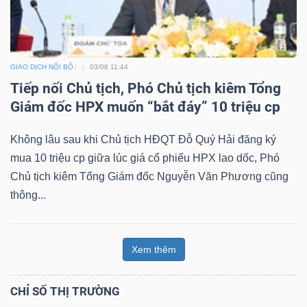
GIAO DỊCH NỘI BỘ
03/08 11:44
Tiếp nối Chủ tịch, Phó Chủ tịch kiêm Tổng
Giám đốc HPX muốn “bắt đáy” 10 triệu cp
Không lâu sau khi Chủ tịch HĐQT Đỗ Quý Hải đăng ký
mua 10 triệu cp giữa lúc giá cổ phiếu HPX lao dốc, Phó
Chủ tịch kiêm Tổng Giám đốc Nguyễn Văn Phương cũng
thông...
Xem thêm
CHỈ SỐ THỊ TRƯỜNG