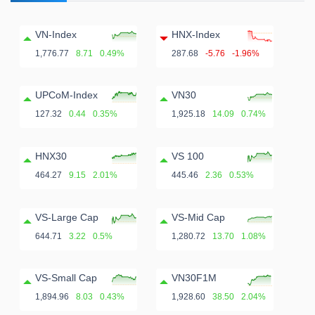
VN-Index
HNX-Index
1,776.77
8.71
0.49%
287.68
-5.76
-1.96%
UPCoM-Index
VN30
127.32
0.44
0.35%
1,925.18
14.09
0.74%
HNX30
VS 100
464.27
9.15
2.01%
445.46
2.36
0.53%
VS-Large Cap
VS-Mid Cap
644.71
3.22
0.5%
1,280.72
13.70
1.08%
VS-Small Cap
VN30F1M
1,894.96
8.03
0.43%
1,928.60
38.50
2.04%