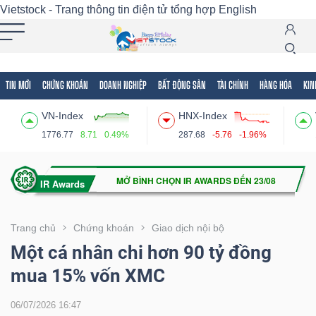
Vietstock - Trang thông tin điện tử tổng hợp
English
TIN MỚI
CHỨNG KHOÁN
DOANH NGHIỆP
BẤT ĐỘNG SẢN
TÀI CHÍNH
HÀNG HÓA
KIN
Tất cả
Tính năng
Ngành
Mã chứng khoán
Lãnh
VN-Index
HNX-Index
Tính
1776.77
8.71
0.49%
287.68
-5.76
-1.96%
năng
(-)
VIETSTOCK
Trang chủ
Chứng khoán
Giao dịch nội bộ
Một cá nhân chi hơn 90 tỷ đồng
mua 15% vốn XMC
CHỨNG
KHOÁN
06/07/2026 16:47