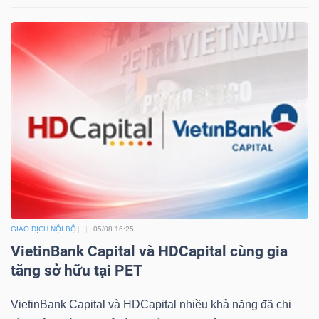
Công
cụ
đầu
tư
GIAO DỊCH NỘI BỘ
05/08 16:25
Truyền
VietinBank Capital và HDCapital cùng gia
thông
tăng sở hữu tại PET
tài
chính
VietinBank Capital và HDCapital nhiều khả năng đã chi