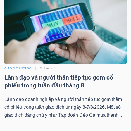
NGUYÊN
VẬT
LIỆU
CÔNG
NGHIỆP
GIAO DỊCH NỘI BỘ
12 phút trước
Lãnh đạo và người thân tiếp tục gom cổ
phiếu trong tuần đầu tháng 8
Lãnh đạo doanh nghiệp và người thân tiếp tục gom thêm
TIÊU
cổ phiếu trong tuần giao dịch từ ngày 3-7/8/2026. Một số
DÙNG
giao dịch đáng chú ý như Tập đoàn Đèo Cả mua thành...
KHÔNG
THIẾT