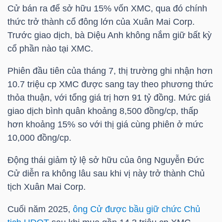
HÀNG
Cử bán ra để sở hữu 15% vốn
XMC
, qua đó chính
HÓA
thức trở thành cổ đông lớn của Xuân Mai Corp.
Trước giao dịch, bà Diệu Anh không nắm giữ bất kỳ
cổ phần nào tại
XMC
.
KINH
Phiên đầu tiên của tháng 7, thị trường ghi nhận hơn
TẾ
10.7 triệu cp
XMC
được sang tay theo phương thức
thỏa thuận, với tổng giá trị hơn 91 tỷ đồng. Mức giá
giao dịch bình quân khoảng 8,500 đồng/cp, thấp
hơn khoảng 15% so với thị giá cùng phiên ở mức
THẾ
10,000 đồng/cp.
GIỚI
Động thái giảm tỷ lệ sở hữu của ông
Nguyễn Đức
Cử
diễn ra không lâu sau khi vị này trở thành Chủ
ĐÔNG
tịch Xuân Mai Corp.
DƯƠNG
Cuối năm 2025,
ông Cử được bầu giữ chức Chủ