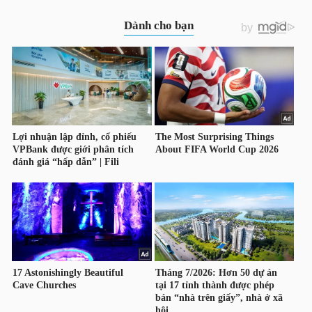
TRÁI
PHIẾU
CÔNG
CỤ
ĐẦU
TƯ
TRUY
XUẤT
DỮ