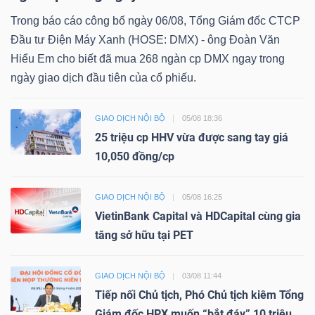
Trong báo cáo công bố ngày 06/08, Tổng Giám đốc CTCP
Đầu tư Điện Máy Xanh (HOSE: DMX) - ông Đoàn Văn
Hiểu Em cho biết đã mua 268 ngàn cp DMX ngay trong
ngày giao dịch đầu tiên của cổ phiếu.
GIAO DỊCH NỘI BỘ
05/08 18:36
25 triệu cp HHV vừa được sang tay giá
10,050 đồng/cp
GIAO DỊCH NỘI BỘ
05/08 16:25
VietinBank Capital và HDCapital cùng gia
tăng sở hữu tại PET
GIAO DỊCH NỘI BỘ
03/08 11:44
Tiếp nối Chủ tịch, Phó Chủ tịch kiêm Tổng
Giám đốc HPX muốn “bắt đáy” 10 triệu