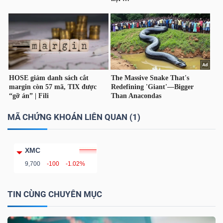
LIỆU
Ngành
(-)
VS-
SECTOR
MÃ CHỨNG KHOÁN LIÊN QUAN (1)
XMC
NĂNG
9,700
-100
-1.02%
LƯỢNG
TIN CÙNG CHUYÊN MỤC