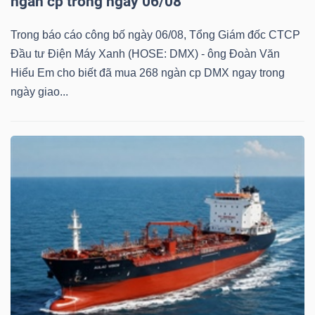
ngàn cp trong ngày 06/08
DỊCH
VỤ
Trong báo cáo công bố ngày 06/08, Tổng Giám đốc CTCP
TRUYỀN
Đầu tư Điện Máy Xanh (HOSE: DMX) - ông Đoàn Văn
THÔNG
Hiểu Em cho biết đã mua 268 ngàn cp DMX ngay trong
ngày giao...
TIỆN
ÍCH
BẤT
ĐỘNG
SẢN