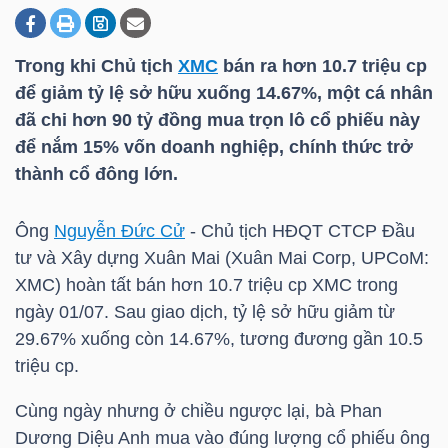
Trong khi Chủ tịch
XMC
bán ra hơn 10.7 triệu cp
DOANH
để giảm tỷ lệ sở hữu xuống 14.67%, một cá nhân
NGHIỆP
đã chi hơn 90 tỷ đồng mua trọn lô cổ phiếu này
để nắm 15% vốn doanh nghiệp, chính thức trở
thành cổ đông lớn.
BẤT
ĐỘNG
Ông
Nguyễn Đức Cử
- Chủ tịch HĐQT CTCP Đầu
SẢN
tư và Xây dựng Xuân Mai (Xuân Mai Corp, UPCoM:
XMC
) hoàn tất bán hơn 10.7 triệu cp
XMC
trong
ngày 01/07. Sau giao dịch, tỷ lệ sở hữu giảm từ
29.67% xuống còn 14.67%, tương đương gần 10.5
TÀI
triệu cp.
CHÍNH
Cùng ngày nhưng ở chiều ngược lại, bà Phan
Dương Diệu Anh mua vào đúng lượng cổ phiếu ông