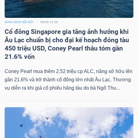
Mã
chứng
GIAO DỊCH NỘI BỘ
06/08 14:39
khoán
Cổ đông Singapore gia tăng ảnh hưởng khi
(-)
Âu Lạc chuẩn bị cho đại kế hoạch đóng tàu
Tất cả
Cổ phiếu
Chỉ số
Chứng chỉ quỹ
Chứng 
450 triệu USD, Coney Pearl thâu tóm gần
21.6% vốn
Lãnh
Coney Pearl mua thêm 2.52 triệu cp ALC, nâng sở hữu lên
đạo
gần 21.6% và trở thành cổ đông lớn nhất Âu Lạc. Thương
(-)
vụ diễn ra khi giá cổ phiếu hãng tàu do bà Ngô Thu...
Tất cả
Người nội bộ
Người liên quan
Cổ đông lớn
Tin
tức
(-)