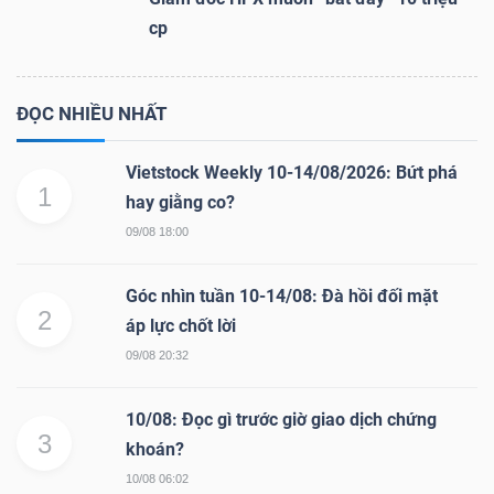
cp
ĐỌC NHIỀU NHẤT
Vietstock Weekly 10-14/08/2026: Bứt phá
1
hay giằng co?
09/08 18:00
Góc nhìn tuần 10-14/08: Đà hồi đối mặt
2
áp lực chốt lời
09/08 20:32
10/08: Đọc gì trước giờ giao dịch chứng
3
khoán?
10/08 06:02