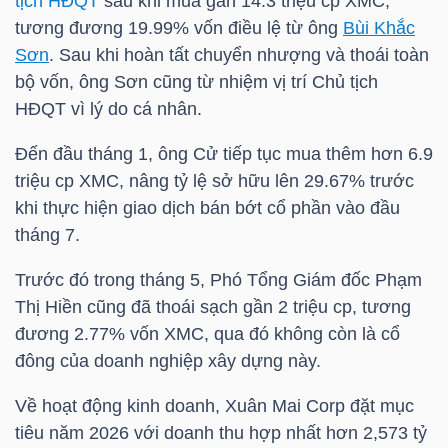
tịch HĐQT
sau khi mua gần 14.3 triệu cp
XMC
,
tương đương 19.99% vốn điều lệ từ ông
Bùi Khắc
TÀI
Sơn
. Sau khi hoàn tất chuyển nhượng và thoái toàn
CHÍNH
bộ vốn, ông Sơn cũng từ nhiệm vị trí Chủ tịch
CÁ
HĐQT vì lý do cá nhân.
NHÂN
Đến đầu tháng 1, ông Cử tiếp tục mua thêm hơn 6.9
triệu cp
XMC
, nâng tỷ lệ sở hữu lên 29.67% trước
khi thực hiện giao dịch bán bớt cổ phần vào đầu
PHÂN
tháng 7.
TÍCH
Trước đó trong tháng 5, Phó Tổng Giám đốc Phạm
VIETSTOCKFINANCE
Thị Hiền cũng đã thoái sạch gần 2 triệu cp, tương
đương 2.77% vốn
XMC
, qua đó không còn là cổ
đông của doanh nghiệp xây dựng này.
VĨ
Về hoạt động kinh doanh, Xuân Mai Corp đặt mục
MÔ
tiêu năm 2026 với doanh thu hợp nhất hơn 2,573 tỷ