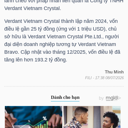
lãnh chéo với pháp nhân liên quan là Công ty TNHH
Verdant Vietnam Crystal.
Verdant Vietnam Crystal thành lập năm 2024, vốn
TRÁI
điều lệ gần 25 tỷ đồng (ứng với 1
triệu USD
), chủ
PHIẾU
sở hữu là Verdant Vietnam Crystal Pte.Ltd., người
đại diện doanh nghiệp tương tự Verdant Vietnam
Bravo. Cập nhật vào tháng 12/2025, vốn điều lệ đã
CÔNG
tăng lên hơn 193.2 tỷ đồng.
CỤ
Thu Minh
ĐẦU
FILI
- 17:38 08/07/2026
TƯ
TRUY
XUẤT
DỮ