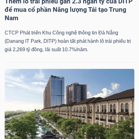
Thêm lô trái phiếu gần 2.3 ngàn tỷ của DITP
để mua cổ phần Năng lượng Tái tạo Trung
Bài
Nam
viết
của
CTCP Phát triển Khu Công nghệ thông tin Đà Nẵng
tác
(Danang IT Park, DITP) hoàn tất phát hành lô trái phiếu trị
giả
giá 2,269 tỷ đồng, lãi suất 10.7%/năm.
(-)
Báo
cáo
phân
tích
(-)
Thuật