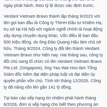
HÀNG
ngày phát hành, theo tỷ lệ được xác định trước.
HÓA
Verdant Vietnam Bravo thành lập tháng 9/2023 với
tên gọi ban đầu là Công ty TNHH Đầu tư Khiêm Hạ,
trụ sở tại Hà Nội với ngành nghề chính là hoạt động
KINH
xây dựng chuyên dụng khác. Vốn điều lệ ban đầu
TẾ
500 triệu đồng, do ông Đào Quang Hậu làm chủ sở
hữu. Tháng 9/2024, Công ty đổi tên thành Verdant
Vietnam Bravo như hiện nay. Hai tháng sau, công ty
THẾ
đổi chủ sang tổ chức có tên Verdant Vietnam Bravo
GIỚI
Pte.Ltd. (Singapore), ông Yau Wai Hoo làm Tổng
Giám đốc kiêm đại diện pháp luật và đại diện ủy
quyền phần vốn chủ. Tính tới tháng 12/2025, Công
ty đã nâng vốn lên gần 141 tỷ đồng.
ĐÔNG
DƯƠNG
Tại báo cáo xếp hạng tín nhiệm phát hành tháng
6/2026, đơn vị xếp hạng cho biết theo phương án