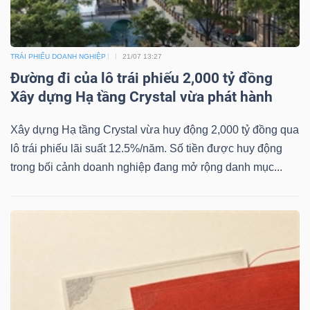
ngữ
(-)
TRÁI PHIẾU DOANH NGHIỆP
21/07 13:27
Dịch
Đường đi của lô trái phiếu 2,000 tỷ đồng
vụ
Xây dựng Hạ tầng Crystal vừa phát hành
(-)
Xây dựng Hạ tầng Crystal vừa huy động 2,000 tỷ đồng qua
lô trái phiếu lãi suất 12.5%/năm. Số tiền được huy động
Đào
trong bối cảnh doanh nghiệp đang mở rộng danh mục...
tạo
Sách
tài
chính