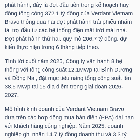
phát hành, đây là đợt đầu tiên trong kế hoạch huy
động tổng cộng 372.1 tỷ đồng của Verdant Vietnam
TÀI
Bravo thông qua hai đợt phát hành trái phiếu nhằm
CHÍNH
tài trợ đầu tư các hệ thống điện mặt trời mái nhà.
CÁ
Đợt phát hành thứ hai, quy mô 206.7 tỷ đồng, dự
NHÂN
kiến thực hiện trong 6 tháng tiếp theo.
Tính tới cuối năm 2025, Công ty vận hành 8 hệ
thống với tổng công suất 12.1MWp tại Bình Dương
PHÂN
và Đồng Nai, đặt mục tiêu nâng tổng công suất lên
TÍCH
38.5 MWp tại 15 địa điểm trong giai đoạn 2026-
VIETSTOCKFINANCE
2027.
Mô hình kinh doanh của Verdant Vietnam Bravo
dựa trên các hợp đồng mua bán điện (PPA) dài hạn
VĨ
với khách hàng công nghiệp. Năm 2025, doanh
MÔ
nghiệp ghi nhận 14.7 tỷ đồng doanh thu và 3.3 tỷ