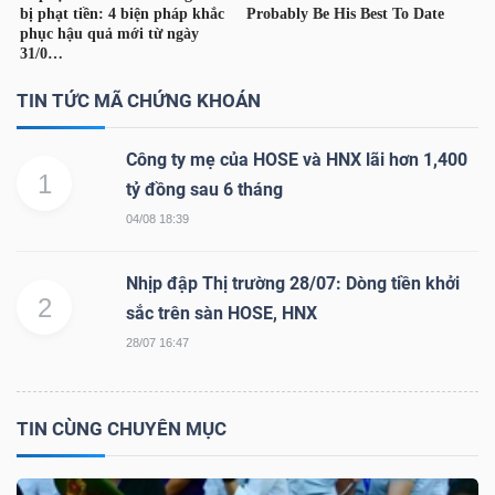
NGUYÊN
VẬT
LIỆU
TIN TỨC MÃ CHỨNG KHOÁN
Công ty mẹ của HOSE và HNX lãi hơn 1,400
1
tỷ đồng sau 6 tháng
CÔNG
04/08 18:39
NGHIỆP
Nhịp đập Thị trường 28/07: Dòng tiền khởi
2
sắc trên sàn HOSE, HNX
28/07 16:47
TIÊU
DÙNG
TIN CÙNG CHUYÊN MỤC
KHÔNG
THIẾT