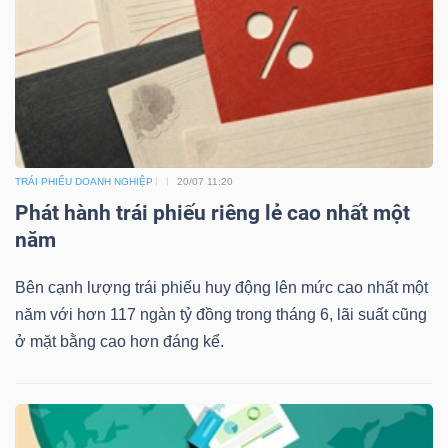
Công
cụ
đầu
TRÁI PHIẾU DOANH NGHIỆP
20/07 11:20
tư
Phát hành trái phiếu riêng lẻ cao nhất một
năm
Bên cạnh lượng trái phiếu huy động lên mức cao nhất một
năm với hơn 117 ngàn tỷ đồng trong tháng 6, lãi suất cũng
Truyền
ở mặt bằng cao hơn đáng kể.
thông
tài
chính