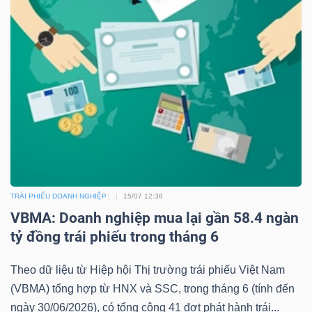
Dữ
liệu
tài
chính
TRÁI PHIẾU DOANH NGHIỆP
15/07 12:38
VBMA: Doanh nghiệp mua lại gần 58.4 ngàn
tỷ đồng trái phiếu trong tháng 6
Theo dữ liệu từ Hiệp hội Thị trường trái phiếu Việt Nam
(VBMA) tổng hợp từ HNX và SSC, trong tháng 6 (tính đến
ngày 30/06/2026), có tổng cộng 41 đợt phát hành trái...