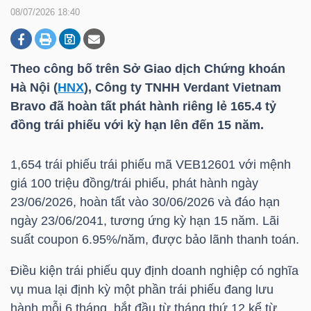
08/07/2026 18:40
DOANH
NGHIỆP
Theo công bố trên Sở Giao dịch Chứng khoán
Hà Nội (
HNX
), Công ty TNHH Verdant Vietnam
Bravo đã hoàn tất phát hành riêng lẻ 165.4 tỷ
đồng trái phiếu với kỳ hạn lên đến 15 năm.
BẤT
ĐỘNG
1,654 trái phiếu trái phiếu mã VEB12601 với mệnh
SẢN
giá 100 triệu đồng/trái phiếu, phát hành ngày
23/06/2026, hoàn tất vào 30/06/2026 và đáo hạn
ngày 23/06/2041, tương ứng kỳ hạn 15 năm. Lãi
TÀI
suất coupon 6.95%/năm, được bảo lãnh thanh toán.
CHÍNH
Điều kiện trái phiếu quy định doanh nghiệp có nghĩa
vụ mua lại định kỳ một phần trái phiếu đang lưu
hành mỗi 6 tháng, bắt đầu từ tháng thứ 12 kể từ