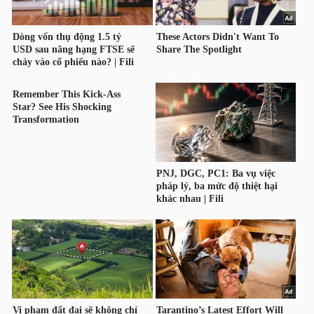
LIỆU
Ngành
(-)
VS-
SECTOR
NĂNG
LƯỢNG