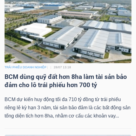
TÀI
CHÍNH
TRÁI PHIẾU DOANH NGHIỆP
28/07 13:18
CÔNG
BCM dùng quỹ đất hơn 8ha làm tài sản bảo
NGHỆ
đảm cho lô trái phiếu hơn 700 tỷ
THÔNG
BCM dự kiến huy động tối đa 710 tỷ đồng từ trái phiếu
TIN
riêng lẻ kỳ hạn 3 năm, tài sản bảo đảm là các bất động sản
tổng diện tích hơn 8ha, nhằm cơ cấu các khoản vay...