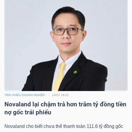
DỊCH
VỤ
TRUYỀN
THÔNG
TIỆN
ÍCH
TRÁI PHIẾU DOANH NGHIỆP
24/07 18:01
Novaland lại chậm trả hơn trăm tỷ đồng tiền
BẤT
nợ gốc trái phiếu
ĐỘNG
SẢN
Novaland cho biết chưa thể thanh toán 111.6 tỷ đồng gốc