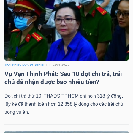
YẾU
TIÊU
DÙNG
THIẾT
YẾU
TRÁI PHIẾU DOANH NGHIỆP
01/08 10:25
Vụ Vạn Thịnh Phát: Sau 10 đợt chi trả, trái
chủ đã nhận được bao nhiêu tiền?
Đợt chi trả thứ 10, THADS TPHCM chi hơn 318 tỷ đồng,
CHĂM
lũy kế đã thanh toán hơn 12.358 tỷ đồng cho các trái chủ
SÓC
trong vụ án.
SỨC
KHỎE