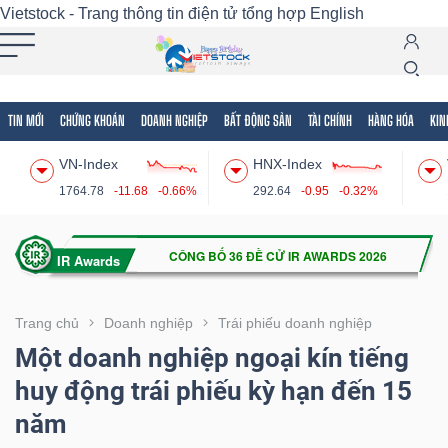
Vietstock - Trang thông tin điện tử tổng hợp
English
TIN MỚI
CHỨNG KHOÁN
DOANH NGHIỆP
BẤT ĐỘNG SẢN
TÀI CHÍNH
HÀNG HÓA
KIN
Tất cả
Tính năng
Ngành
Mã chứng khoán
Lãnh
VN-Index
HNX-Index
Tính
1764.78
-11.68
-0.66%
292.64
-0.95
-0.32%
năng
(-)
VIETSTOCK
Trang chủ
Doanh nghiệp
Trái phiếu doanh nghiệp
Một doanh nghiệp ngoại kín tiếng
huy động trái phiếu kỳ hạn đến 15
CHỨNG
năm
KHOÁN