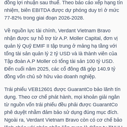
đồng lợi nhuận sau thuế. Theo báo cáo xếp hạng tín
nhiệm, biên EBITDA được dự phóng duy trì ở mức
77-82% trong giai đoạn 2026-2028.
NGÀNH
Về nguồn lực tài chính, Verdant Vietnam Bravo
nhận được sự hỗ trợ từ A.P. Moller Capital, đơn vị
quản lý Quỹ EMIF II tập trung ở mảng hạ tầng với
DOANH
tổng tài sản quản lý 2
tỷ USD
và là thành viên của
NGHIỆP
Tập đoàn A.P Moller có tổng tài sản 100
tỷ USD
.
Đến cuối năm 2025, các cổ đông đã góp 140.9 tỷ
đồng vốn chủ sở hữu vào doanh nghiệp.
CỔ
Trái phiếu VEB12601 được GuarantCo bảo lãnh tín
PHIẾU
dụng. Theo cơ chế phát hành, mọi khoản giải ngân
từ nguồn vốn trái phiếu đều phải được GuarantCo
phê duyệt nhằm đảm bảo sử dụng đúng mục đích.
PHÁI
Ngoài ra, Verdant Vietnam Bravo còn có cơ chế bảo
SINH