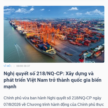
ngữ
(-)
Dịch
vụ
(-)
Đào
tạo
VĨ MÔ
08/08 09:37
Nghị quyết số 218/NQ-CP: Xây dựng và
phát triển Việt Nam trở thành quốc gia biển
mạnh
Sách
Chính phủ vừa ban hành Nghị quyết số 218/NQ-CP ngày
tài
07/8/2026 về Chương trình hành động của Chính phủ thực
chính