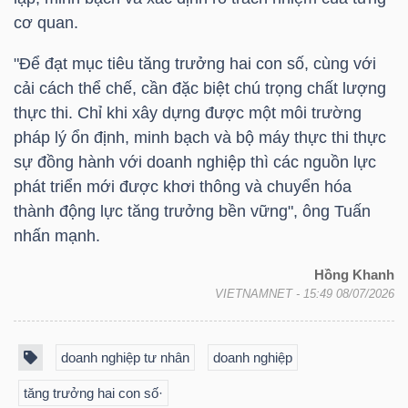
YẾU
cơ quan.
"Để đạt mục tiêu tăng trưởng hai con số, cùng với
cải cách thể chế, cần đặc biệt chú trọng chất lượng
thực thi. Chỉ khi xây dựng được một môi trường
TIÊU
pháp lý ổn định, minh bạch và bộ máy thực thi thực
DÙNG
sự đồng hành với doanh nghiệp thì các nguồn lực
THIẾT
phát triển mới được khơi thông và chuyển hóa
YẾU
thành động lực tăng trưởng bền vững", ông Tuấn
nhấn mạnh.
Hồng Khanh
VIETNAMNET
- 15:49 08/07/2026
CHĂM
SÓC
doanh nghiệp tư nhân
doanh nghiệp
SỨC
KHỎE
tăng trưởng hai con số·