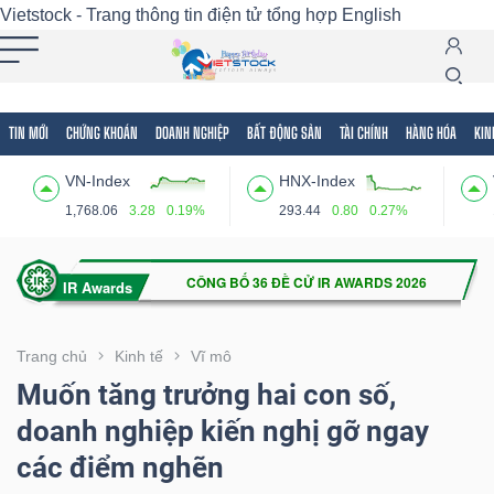
Vietstock - Trang thông tin điện tử tổng hợp
English
TIN MỚI
CHỨNG KHOÁN
DOANH NGHIỆP
BẤT ĐỘNG SẢN
TÀI CHÍNH
HÀNG HÓA
KIN
Tất cả
Tính năng
Ngành
Mã chứng khoán
Lãnh
VN-Index
HNX-Index
Tính
1,768.06
3.28
0.19%
293.44
0.80
0.27%
năng
(-)
VIETSTOCK
Trang chủ
Kinh tế
Vĩ mô
Muốn tăng trưởng hai con số,
doanh nghiệp kiến nghị gỡ ngay
CHỨNG
các điểm nghẽn
KHOÁN