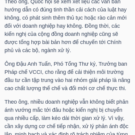
Theo ông, Quốc hội sẽ xem xét liệu các văn bản
NGUYÊN
hướng dẫn có đúng tinh thần cải cách của luật hay
VẬT
không, có phát sinh thêm thủ tục hoặc rào cản mới
LIỆU
đối với doanh nghiệp hay không. Đồng thời, các
kiến nghị của cộng đồng doanh nghiệp cũng sẽ
được tổng hợp bài bản hơn để chuyển tới Chính
phủ và các bộ, ngành xử lý.
CÔNG
Ông Đậu Anh Tuấn, Phó Tổng Thư ký, Trưởng ban
NGHIỆP
Pháp chế VCCI, cho rằng để cải thiện môi trường
đầu tư cần tập trung vào hai nhóm giải pháp là nâng
cao chất lượng thể chế và đổi mới cơ chế thực thi.
Theo ông, nhiều doanh nghiệp vẫn không biết phản
TIÊU
ánh vướng mắc tới đâu hoặc kiến nghị bị chuyển
DÙNG
qua nhiều cấp, làm kéo dài thời gian xử lý. Vì vậy,
KHÔNG
cần xây dựng cơ chế tiếp nhận, xử lý phản ánh độc
THIẾT
lập, minh bạch và xác định rõ trách nhiệm của từng