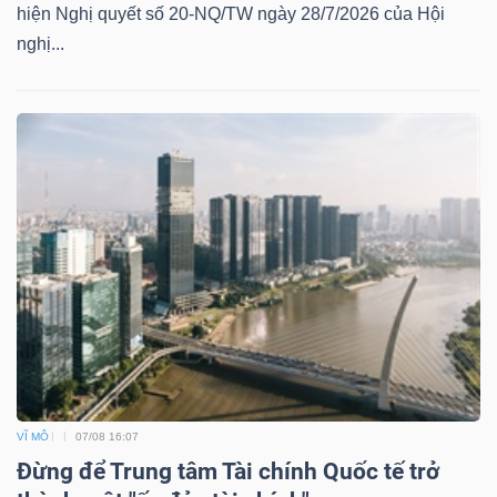
hiện Nghị quyết số 20-NQ/TW ngày 28/7/2026 của Hội
nghị...
Công
cụ
đầu
tư
Truyền
thông
tài
VĨ MÔ
07/08 16:07
chính
Đừng để Trung tâm Tài chính Quốc tế trở