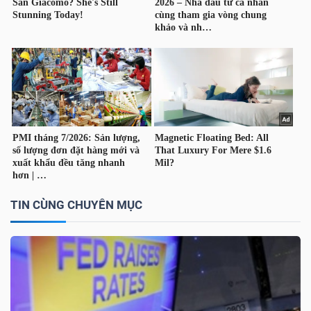
DỊCH
VỤ
TRUYỀN
THÔNG
TIỆN
ÍCH
TIN CÙNG CHUYÊN MỤC
BẤT
ĐỘNG
SẢN