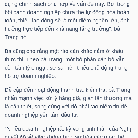
dựng chính sách phù hợp về vấn đề này. Bởi trong
bối cảnh doanh nghiệp chưa thể tự động hóa hoàn
TÀI
toàn, thiếu lao động sẽ là một điểm nghẽn lớn, ảnh
CHÍNH
hưởng trực tiếp đến khả năng tăng trưởng”, bà
CÁ
Trang nói.
NHÂN
Bà cũng cho rằng một rào cản khác nằm ở khâu
thực thi. Theo bà Trang, một bộ phận cán bộ vẫn
còn tâm lý e ngại, sợ sai nên thiếu chủ động trong
PHÂN
hỗ trợ doanh nghiệp.
TÍCH
VIETSTOCKFINANCE
Đề cập đến hoạt động thanh tra, kiểm tra, bà Trang
nhấn mạnh việc xử lý hàng giả, gian lận thương mại
là cần thiết, song cùng với đó phải tạo niềm tin để
doanh nghiệp yên tâm đầu tư.
VĨ
"Nhiều doanh nghiệp rất kỳ vọng tinh thần của Nghị
MÔ
quyết 68 về việc không hình sự hóa các quan hệ