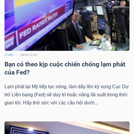
Mã
chứng
khoán
(-)
Tất cả
Cổ phiếu
Chỉ số
Chứng chỉ quỹ
Chứng 
VĨ MÔ
08/08 21:02
Lãnh
Bạn có theo kịp cuộc chiến chống lạm phát
đạo
của Fed?
(-)
Lạm phát tại Mỹ tiếp tục nóng, làm dấy lên kỳ vọng Cục Dự
Tất cả
Người nội bộ
Người liên quan
Cổ đông lớn
trữ Liên bang (Fed) sẽ duy trì hoặc nâng lãi suất trong thời
gian tới. Hãy thử sức với các câu hỏi dưới...
Tin
tức
(-)