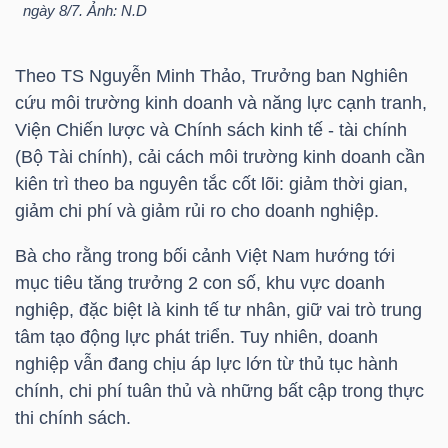
ngày 8/7. Ảnh: N.D
Theo TS Nguyễn Minh Thảo, Trưởng ban Nghiên
TRÁI
cứu môi trường kinh doanh và năng lực cạnh tranh,
PHIẾU
Viện Chiến lược và Chính sách kinh tế - tài chính
(Bộ Tài chính), cải cách môi trường kinh doanh cần
kiên trì theo ba nguyên tắc cốt lõi: giảm thời gian,
CÔNG
giảm chi phí và giảm rủi ro cho doanh nghiệp.
CỤ
Bà cho rằng trong bối cảnh Việt Nam hướng tới
ĐẦU
mục tiêu tăng trưởng 2 con số, khu vực doanh
TƯ
nghiệp, đặc biệt là kinh tế tư nhân, giữ vai trò trung
tâm tạo động lực phát triển. Tuy nhiên, doanh
nghiệp vẫn đang chịu áp lực lớn từ thủ tục hành
TRUY
chính, chi phí tuân thủ và những bất cập trong thực
XUẤT
thi chính sách.
DỮ