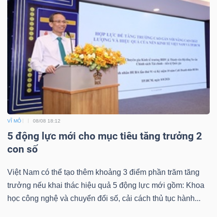
Bài
viết
của
tác
giả
(-)
Báo
VĨ MÔ
08/08 18:12
cáo
5 động lực mới cho mục tiêu tăng trưởng 2
phân
con số
tích
(-)
Việt Nam có thể tạo thêm khoảng 3 điểm phần trăm tăng
trưởng nếu khai thác hiệu quả 5 động lực mới gồm: Khoa
học công nghệ và chuyển đổi số, cải cách thủ tục hành...
Thuật