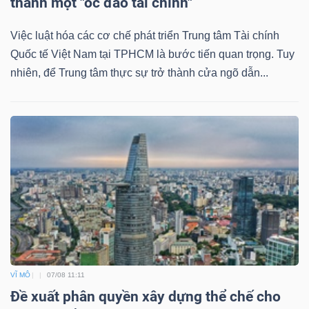
thành một "ốc đảo tài chính"
Việc luật hóa các cơ chế phát triển Trung tâm Tài chính
Quốc tế Việt Nam tại TPHCM là bước tiến quan trọng. Tuy
Dữ
nhiên, để Trung tâm thực sự trở thành cửa ngõ dẫn...
liệu
tài
chính
VĨ MÔ
07/08 11:11
Đề xuất phân quyền xây dựng thể chế cho