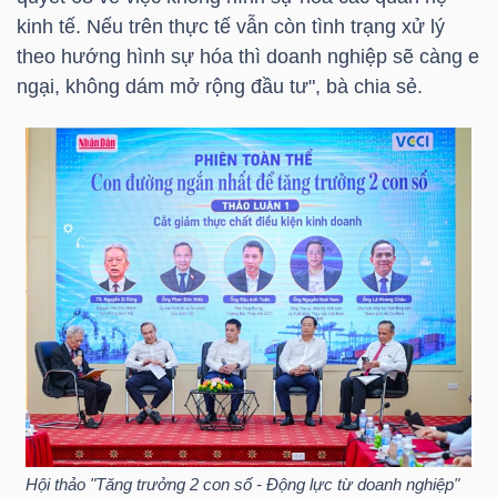
kinh tế. Nếu trên thực tế vẫn còn tình trạng xử lý
theo hướng hình sự hóa thì doanh nghiệp sẽ càng e
NGÀNH
ngại, không dám mở rộng đầu tư", bà chia sẻ.
DOANH
NGHIỆP
CỔ
PHIẾU
PHÁI
SINH
Hội thảo "Tăng trưởng 2 con số - Động lực từ doanh nghiệp"