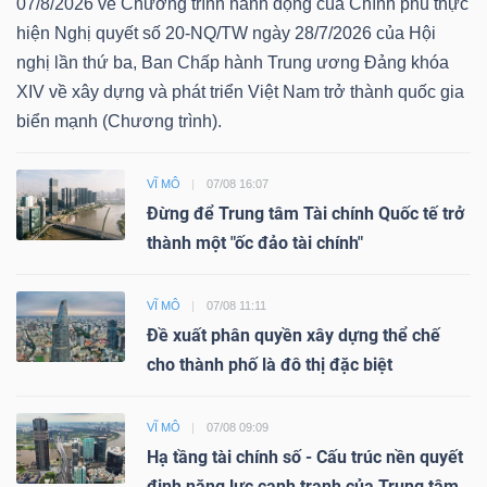
07/8/2026 về Chương trình hành động của Chính phủ thực
hiện Nghị quyết số 20-NQ/TW ngày 28/7/2026 của Hội
nghị lần thứ ba, Ban Chấp hành Trung ương Đảng khóa
XIV về xây dựng và phát triển Việt Nam trở thành quốc gia
biển mạnh (Chương trình).
VĨ MÔ
07/08 16:07
Đừng để Trung tâm Tài chính Quốc tế trở
thành một "ốc đảo tài chính"
VĨ MÔ
07/08 11:11
Đề xuất phân quyền xây dựng thể chế
cho thành phố là đô thị đặc biệt
VĨ MÔ
07/08 09:09
Hạ tầng tài chính số - Cấu trúc nền quyết
định năng lực cạnh tranh của Trung tâm