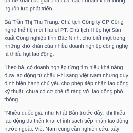
đã đề xuất các giải pháp cải cách nhằm khơi thông
HÀNG
nguồn lực phát triển.
HÓA
Bà Trần Thị Thu Trang, Chủ tịch Công ty CP Công
nghệ thế hệ mới Hanel PT, Chủ tịch Hiệp hội Sản
xuất Công nghiệp tỉnh Bắc Ninh, cho biết một trong
KINH
những khó khăn của nhiều doanh nghiệp công nghệ
TẾ
là thiếu hụt lao động.
Theo bà, có doanh nghiệp từng tìm hiểu khả năng
đưa lao động từ châu Phi sang Việt Nam nhưng quy
THẾ
định hiện hành chủ yếu cho phép tiếp nhận lao động
GIỚI
kỹ thuật, chưa có cơ chế rõ ràng với lao động phổ
thông.
ĐÔNG
“Nhiều quốc gia, như Nhật Bản trước đây, khi thiếu
DƯƠNG
lao động đã triển khai chính sách tiếp nhận lao động
nước ngoài. Việt Nam cũng cần nghiên cứu, xây